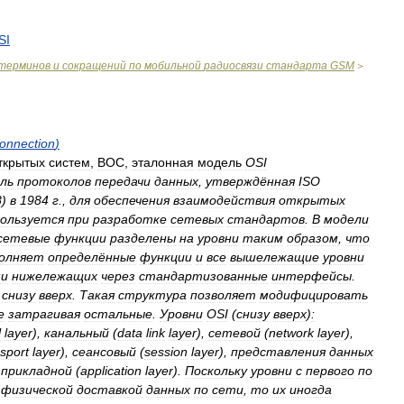
SI
терминов
и
сокращений
по
мобильной
радиосвязи
стандарта
GSM
>
connection
)
ткрытых
систем
,
ВОС
,
эталонная
модель
OSI
ль
протоколов
передачи
данных
,
утверждённая
ISO
8
)
в
1984
г
.,
для
обеспечения
взаимодействия
открытых
пользуется
при
разработке
сетевых
стандартов
.
В
модели
сетевые
функции
разделены
на
уровни
таким
образом
,
что
олняет
определённые
функции
и
все
вышележащие
уровни
ми
нижележащих
через
стандартизованные
интерфейсы
.
снизу
вверх
.
Такая
структура
позволяет
модифицировать
е
затрагивая
остальные
.
Уровни
OSI
(
снизу
вверх
)
:
l
layer
),
канальный
(
data
link
layer
),
сетевой
(
network
layer
),
nsport
layer
),
сеансовый
(
session
layer
),
представления
данных
прикладной
(
application
layer
).
Поскольку
уровни
с
первого
по
физической
доставкой
данных
по
сети
,
то
их
иногда