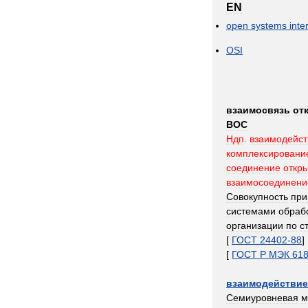
EN
open
systems
inte
OSI
взаимосвязь
от
ВОС
Ндп
.
взаимодейст
комплексировани
соединение
откр
взаимосоединени
Совокупность
при
системами
обраб
организации
по
с
[
ГОСТ
24402
-
88
]
[
ГОСТ
Р
МЭК
61
взаимодействие
Семиуровневая
м