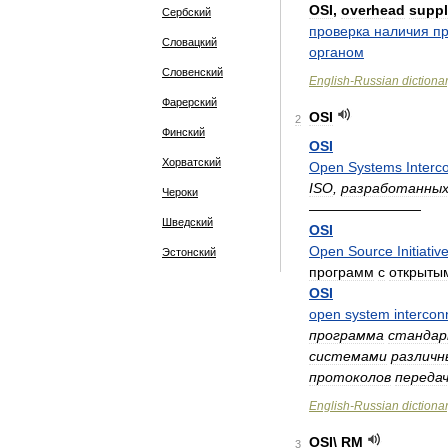
OSI
,
overhead
supp
Сербский
проверка
наличия
п
Словацкий
органом
Словенский
English
-
Russian
dictiona
Фарерский
OSI
2
Финский
OSI
Хорватский
Open
Systems
Interc
ISO
,
разработанны
Чероки
————————
Шведский
OSI
Open
Source
Initiativ
Эстонский
программ
с
открыты
OSI
open
system
intercon
программа
стандар
системами
различн
протоколов
переда
English
-
Russian
dictiona
OSI
\
RM
3