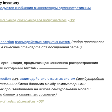
ly
inventory
редметов
снабжения
вышестоящим
административным
ry
of
planing
,
cross
-
planing
and
slotting
machines
OSI
>
onnection
взаимодействие
открытых
систем
(
набор
протоколов
х
в
качестве
стандарта
для
построения
сетей
)
e
организация
,
продвигающая
концепцию
распространения
ми
исходными
текстами
————————
nection
выч
.
взаимодействие
открытых
систем
(
международная
тизации
обмена
данными
между
компьютерными
ых
производителей
на
основе
семиуровневой
модели
чи
данных
в
открытых
системах
)
ry
of
modern
abbreviations
OSI
>