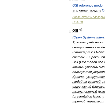
OSI
reference
model
эталонная
модель
O
Англо
-
русский
cловарь
OSI
\
RM
OSI
4
(
Open
Systems
Inter
1
)
взаимодействие
о
семиуровневая
моде
(
стандарт
ISO
-
749
систем
.
Широко
ис
OSI
(
OSI
model
)
все
каждый
уровень
вып
пользуются
услуга
Уровни
нумеруются
любой
из
уровней
,
н
физический
(
physica
транспортный
(
tra
(
presentation
layer
)
и
третий
управляют