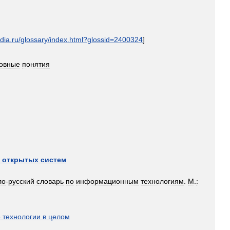
dia
.
ru
/
glossary
/
index
.
html
?
glossid
=
2400324
]
овные
понятия
открытых
систем
ло
-
русский
словарь
по
информационным
технологиям
.
М
.
:
]
е
технологии
в
целом