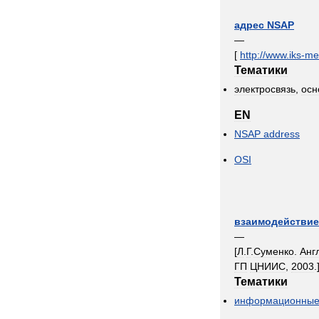
адрес
NSAP
—
[
http:
//
www
.
iks
-
me
Тематики
электросвязь
,
осн
EN
NSAP
address
OSI
взаимодействие
—
[
Л
.
Г
.
Суменко
.
Анг
ГП
ЦНИИС
,
2003
.
Тематики
информационны