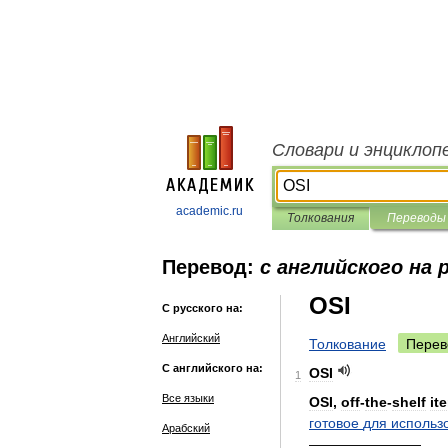
Словари и энциклоп
academic.ru
Толкования
Переводы
Перевод:
с английского на 
OSI
С русского на:
Английский
Толкование
Перев
С английского на:
OSI
1
Все языки
OSI
,
off
-
the
-
shelf
it
готовое
для
использ
Арабский
————————