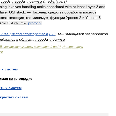
среды
передачи
данных
(
media
layers
).
sing
involves
handling
tasks
associated
with
at
least
Layer
2
and
layer
OSI
stack
. —
Наконец
,
средства
обработки
пакетов
охватывающие
,
как
минимум
,
функции
Уровня
2
и
Уровня
3
ели
OSI
см
.
тж
.
protocol
анизация
под
спонсорством
ISO
,
занимающаяся
разработкой
ндартов
в
области
передачи
данных
й
словарь
терминов
и
сокращений
по
ВТ
,
Интернету
и
SI
ых
систем
имая
на
площадке
ытых
систем
ткрытых
систем