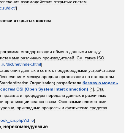
еспечения
взаимодействия
открытых
систем
.
c
.
ru
/
dict
/
]
связи
открытых
систем
программа
стандартизации
обмена
данными
между
системами
различных
производителей
.
См
.
также
ISO
.
n
.
ru
/
dict
/
net
/
index
.
html
]
ставления
данных
в
сетях
с
неоднородными
устройствами
беспечением
международная
организация
по
стандартам
Standardization
Organization
)
разработала
базовую
модель
систем
OSI
(
Open
System
Interconnection
)
[
4
].
Эта
т
правила
и
процедуры
передачи
данных
в
различных
ри
организации
сеанса
связи
.
Основными
элементами
уровни
,
прикладные
процессы
и
физические
средства
book
_
icn
.
php
?
id
=
6
]
е
,
нерекомендуемые