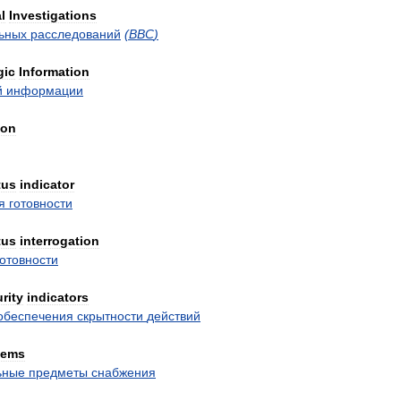
l
Investigations
ьных
расследований
(
ВВС
)
gic
Information
й
информации
ion
tus
indicator
я
готовности
tus
interrogation
готовности
rity
indicators
обеспечения
скрытности
действий
tems
ьные
предметы
снабжения