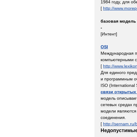
1984
году
,
для
об
[
http:
//
www
.
morep
базовая
модель
-
[
Интент
]
OSI
Международная
компьютерными
[
http:
//
www
.
lexiko
Для
единого
пред
и
программным
о
ISO
(
International
связи
открытых
модель
описывае
сетевых
средах
п
модели
являются
соединения
.
[
http:
//
sernam
.
ru
/
Недопустимы