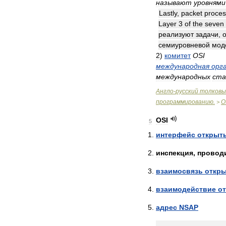
называют
уровнями
Lastly
,
packet
proces
Layer
3
of
the
seven
реализуют
задачи
,
семиуровневой
мод
2
)
комитет
OSI
международная
орг
международных
ста
Англо
-
русский
толковы
программированию
.
O
>
OSI
5
интерфейс
открыт
инспекция
,
провод
взаимосвязь
откр
взаимодействие
о
адрес
NSAP