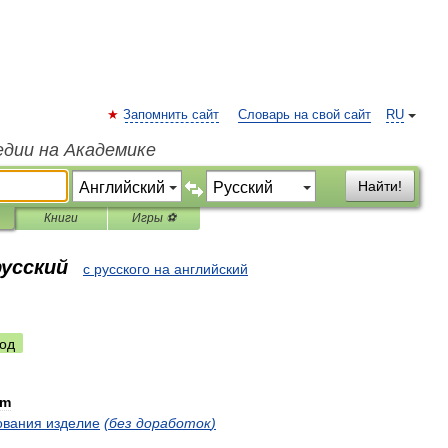
Запомнить сайт
Словарь на свой сайт
RU
едии на Академике
Найти!
Книги
Игры ⚽
русский
с русского на английский
од
em
ования
изделие
(
без
доработок
)