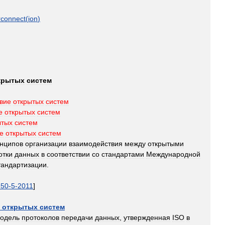
rconnect
(
ion
)
крытых
систем
вие
открытых
систем
е
открытых
систем
ытых
систем
е
открытых
систем
нципов
организации
взаимодействия
между
открытыми
отки
данных
в
соответствии
со
стандартами
Международной
тандартизации
.
850
-
5
-
2011
]
открытых
систем
одель
протоколов
передачи
данных
,
утвержденная
ISO
в