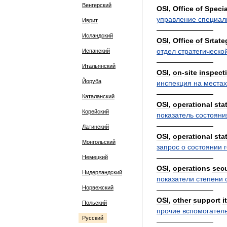
Венгерский
OSI
,
Office
of
Specia
управление
специал
Иврит
————————
Исландский
OSI
,
Office
of
Srtate
отдел
стратегическо
Испанский
————————
Итальянский
OSI
,
on
-
site
inspect
Йоруба
инспекция
на
местах
————————
Каталанский
OSI
,
operational
sta
Корейский
показатель
состояни
————————
Латинский
OSI
,
operational
sta
Монгольский
запрос
о
состоянии
————————
Немецкий
OSI
,
operations
secu
Нидерландский
показатели
степени
Норвежский
————————
OSI
,
other
support
i
Польский
прочие
вспомогател
Русский
————————