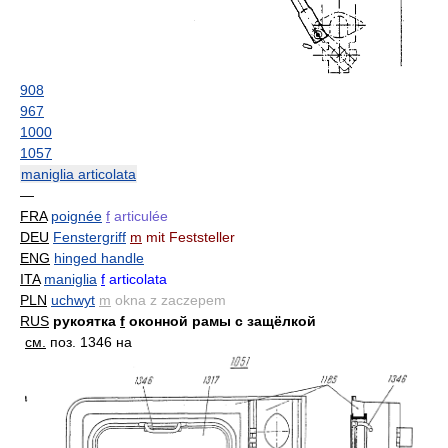
908
967
1000
1057
maniglia articolata
—
FRA
poignée
f
articulée
DEU
Fenstergriff
m
mit Feststeller
ENG
hinged handle
ITA
maniglia
f
articolata
PLN
uchwyt
m
okna z zaczepem
RUS
рукоятка
f
оконной рамы с защёлкой
см.
поз. 1346 на