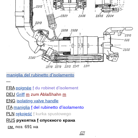
maniglia del rubinetto d'isolamento
—
FRA
poignée
f
du robinet d’isolement
DEU
Griff
m
zum Ablaßhahn
m
ENG
isolating valve handle
ITA
maniglia
f
del rubinetto d'isolamento
PLN
rękojeść
f
kurka spustowego
RUS
рукоятка
f
спускного крана
см.
поз. 691 на