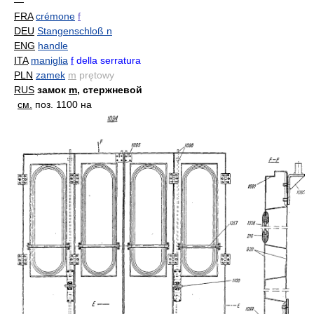
—
FRA
crémone
f
DEU
Stangenschloß n
ENG
handle
ITA
maniglia
f
della serratura
PLN
zamek
m
prętowy
RUS
замок
m
, стержневой
см.
поз. 1100 на