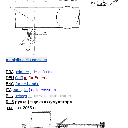
maniglia della cassetta
—
FRA
poignée
f
de châssis
DEU
Griff
m
für Batterie
ENG
frame handle
ITA
maniglia
f
della cassetta
PLN
uchwyt
m
skrzynki akumulatora
RUS
ручка
f
ящика аккумулятора
см.
поз. 2065 на