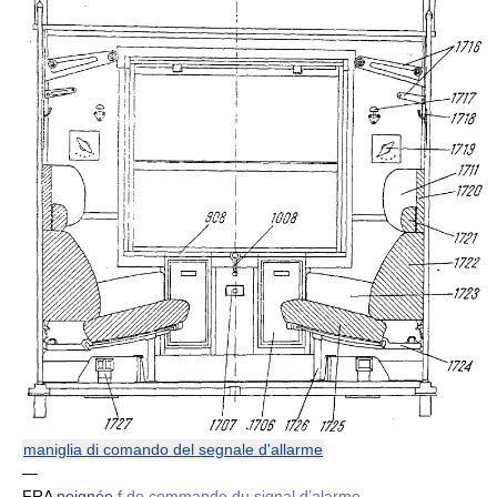
maniglia di comando del segnale d'allarme
—
FRA
poignée
f
de commande du signal d’alarme