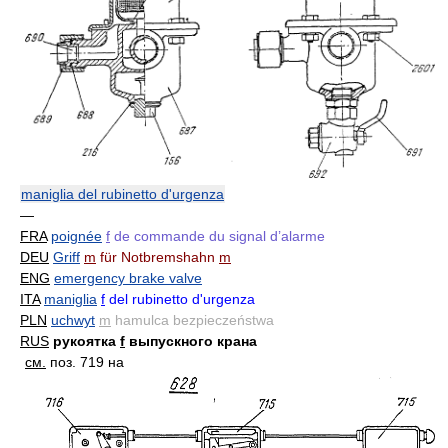
maniglia del rubinetto d'urgenza
—
FRA
poignée
f
de commande du signal d’alarme
DEU
Griff
m
für Notbremshahn
m
ENG
emergency brake valve
ITA
maniglia
f
del rubinetto d'urgenza
PLN
uchwyt
m
hamulca bezpieczeństwa
RUS
рукоятка
f
выпускного крана
см.
поз. 719 на