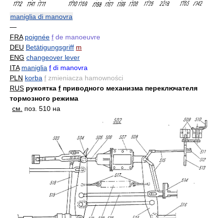
maniglia di manovra
—
FRA
poignée
f
de manoeuvre
DEU
Betätigungsgriff
m
ENG
changeover lever
ITA
maniglia
f
di manovra
PLN
korba
f
zmieniacza hamowności
RUS
рукоятка
f
приводного механизма переключателя
тормозного режима
см.
поз. 510 на