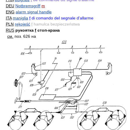
DEU
Notbremsgriff
m
ENG
alarm signal handle
ITA
maniglia
f
di comando del segnale d'allarme
PLN
rękojeść
f
hamulca bezpieczeństwa
RUS
рукоятка
f
стоп-крана
см.
поз. 626 на