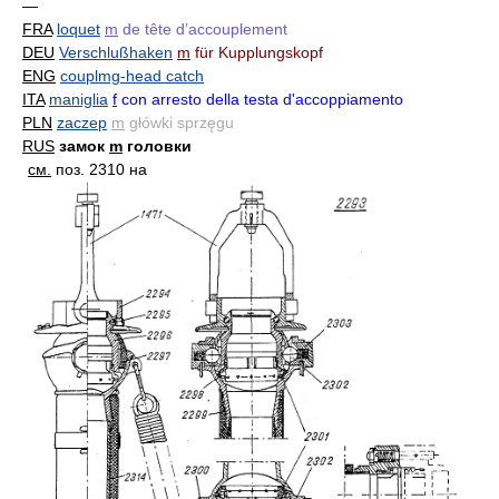
—
FRA
loquet
m
de tête d’accouplement
DEU
Verschlußhaken
m
für Kupplungskopf
ENG
couplmg-head catch
ITA
maniglia
f
con arresto della testa d'accoppiamento
PLN
zaczep
m
główki sprzęgu
RUS
замок
m
головки
см.
поз. 2310 на