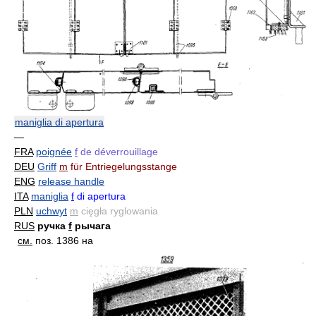
maniglia di apertura
—
FRA
poignée
f
de déverrouillage
DEU
Griff
m
für Entriegelungsstange
ENG
release handle
ITA
maniglia
f
di apertura
PLN
uchwyt
m
cięgła ryglowania
RUS
ручка
f
рычага
см.
поз. 1386 на