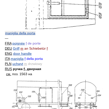
maniglia della porta
—
FRA
poignée
f
de porte
DEU
Griff
m
an Schiebetür
f
ENG
door handle
ITA
maniglia
f
della porta
PLN
uchwyt
m
drzwiowy
RUS
ручка
f
, дверная
см.
поз. 1563 на