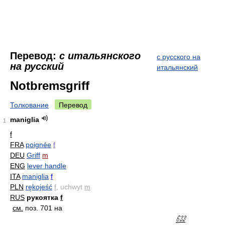
Перевод:
с итальянского
с русского на
на русский
итальянский
Notbremsgriff
Толкование
Перевод
maniglia
1
f
FRA
poignée
f
DEU
Griff
m
ENG
lever handle
ITA
maniglia
f
PLN
rękojeść
f
, uchwyt
m
RUS
рукоятка
f
см.
поз. 701 на