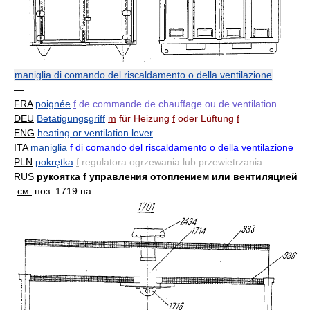
maniglia di comando del riscaldamento o della ventilazione
—
FRA
poignée
f
de commande de chauffage ou de ventilation
DEU
Betätigungsgriff
m
für Heizung
f
oder Lüftung
f
ENG
heating or ventilation lever
ITA
maniglia
f
di comando del riscaldamento o della ventilazione
PLN
pokrętka
f
regulatora ogrzewania lub przewietrzania
RUS
рукоятка
f
управления отоплением или вентиляцией
см.
поз. 1719 на