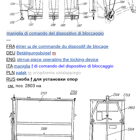
maniglia di comando del dispositivo di bloccaggio
—
FRA
étrier ш de commande du dispositif de blocage
DEU
Betätigungsbügel
m
ENG
stirrup-piece operating the locking-device
ITA
maniglia
f
di comando del dispositivo di bloccaggio
PLN
pałąk
m
urządzenia ustalającego
RUS
скоба
f
для установки опор
см.
поз. 2803 на