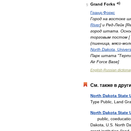
Grand
Forks
5
Гранд
-
Форкс
Город
на
востоке
ш
River
]
и
Ред
-
Лейк
[
R
город
штата
.
Осно
торговым
постом
[
(
пшеница
,
мясо
-
мол
North
Dakota
,
Univers
Парк
штата
"
Терт
Air
Force
Base
]
English
-
Russian
dictiona
См
.
также
в
друг
North
Dakota
State
Type
Public
,
Land
Gra
North
Dakota
State
public
,
coeducatio
Dakota
,
U
.
S
.
North
Da