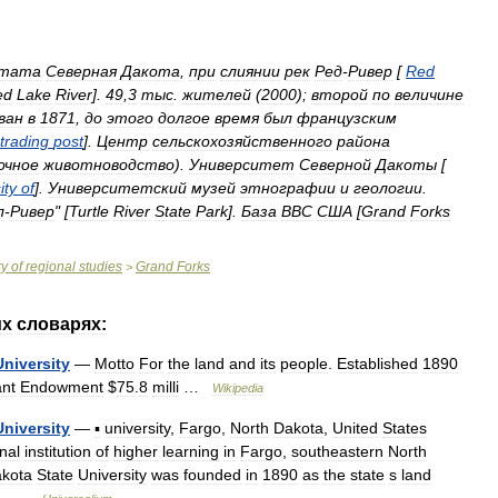
тата
Северная
Дакота
,
при
слиянии
рек
Ред
-
Ривер
[
Red
ed
Lake
River
].
49
,
3
тыс
.
жителей
(
2000
);
второй
по
величине
ван
в
1871
,
до
этого
долгое
время
был
французским
trading
post
].
Центр
сельскохозяйственного
района
очное
животноводство
).
Университет
Северной
Дакоты
[
ity
of
].
Университетский
музей
этнографии
и
геологии
.
л
-
Ривер
" [
Turtle
River
State
Park
].
База
ВВС
США
[
Grand
Forks
ry
of
regional
studies
Grand
Forks
>
их
словарях:
University
—
Motto
For
the
land
and
its
people
.
Established
1890
nt
Endowment
$
75
.
8
milli
…
Wikipedia
University
—
▪
university
,
Fargo
,
North
Dakota
,
United
States
nal
institution
of
higher
learning
in
Fargo
,
southeastern
North
kota
State
University
was
founded
in
1890
as
the
state
s
land