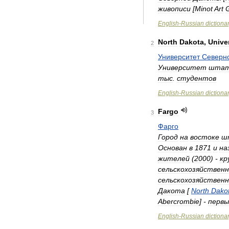
живописи
[
Minot
Art
G
English
-
Russian
dictiona
North
Dakota
,
Unive
2
Университет
Северн
Университет
шта
тыс
.
студентов
English
-
Russian
dictiona
Fargo
3
Фарго
Город
на
востоке
ш
Основан
в
1871
и
на
жителей
(
2000
) -
кр
сельскохозяйственн
сельскохозяйствен
Дакота
[
North
Dako
Abercrombie
] -
первы
English
-
Russian
dictiona