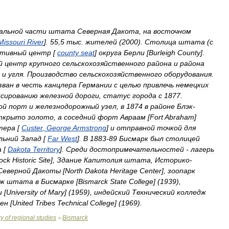
альной
части
штата
Северная
Дакота
,
на
восточном
Missouri
River
].
55
,
5
тыс
.
жителей
(
2000
).
Столица
штата
(
с
ативный
центр
[
county
seat
]
округа
Берли
[
Burleigh
County
].
й
центр
крупного
сельскохозяйственного
района
и
района
и
угля
.
Производство
сельскохозяйственного
оборудования
.
зван
в
честь
канцлера
Германии
с
целью
привлечь
немецких
сированию
железной
дороги
,
статус
города
с
1877
.
ой
порт
и
железнодорожный
узел
,
в
1874
в
районе
Блэк
-
ткрыто
золото
,
а
соседний
форт
Авраам
[
Fort
Abraham
]
тера
[
Custer
,
George
Armstrong
]
и
отправной
точкой
для
льний
Запад
[
Far
West
].
В
1883
-
89
Бисмарк
был
столицей
а
[
Dakota
Territory
].
Среди
достопримечательностей
-
лагерь
ock
Historic
Site
],
Здание
Капитолия
штата
,
Историко
-
Северной
Дакоты
[
North
Dakota
Heritage
Center
],
зоопарк
дж
штата
в
Бисмарке
[
Bismarck
State
College
] (
1939
),
и
[
University
of
Mary
] (
1959
),
индейский
Технический
колледж
ен
[
United
Tribes
Technical
College
] (
1969
).
ry
of
regional
studies
Bismarck
>