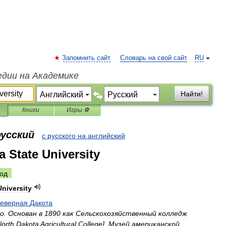
Запомнить сайт
Словарь на свой сайт
RU
едии на Академике
Найти!
Книги
Игры ⚽
русский
с русского на английский
a State University
од
University
еверная
Дакота
о
.
Основан
в
1890
как
Сельскохозяйственный
колледж
orth
Dakota
Agricultural
College
].
Музей
американской