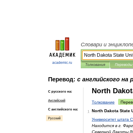
Словари и энциклоп
academic.ru
Толкования
Переводы
Перевод:
с английского на 
North Dakot
С русского на:
Английский
Толкование
Перев
С английского на:
North
Dakota
State
1
Русский
Университет
штата
С
Находится
в
г
.
Фарг
Северной
Дакоты
[
N