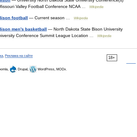
Bison
—
University
North
Dakota
State
University
Conference
(
s
)
Missouri
Valley
Football
Conference
NCAA
…
Wikipedia
Bison
football
—
Current
season
…
Wikipedia
Bison
men
'
s
basketball
—
North
Dakota
State
Bison
University
iversity
Conference
Summit
League
Location
…
Wikipedia
ка
,
Реклама на сайте
18+
omla,
Drupal,
WordPress, MODx.