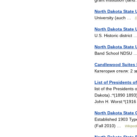
grant
institution
(
land
North
Dakota
State
University
(
auch
…
D
North
Dakota
State
U
.
S
.
Historic
district
North
Dakota
State
Band
School
NDSU
Candlewood
Suites
Категория
отеля:
2
з
List
of
Presidents
of
list
of
the
Presidents
o
Dakota
).
:
*(
1890
1893
John
H
.
Worst:
*(
1916
North
Dakota
State
Established
1903
Typ
(
Fall
2010
) …
Wikiped