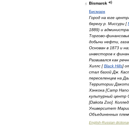
Bismarck
4
Бисмарк
Город
на
юге
центр
берегу
р
.
Миссури
[
1889
)
и
администр
Торгово
-
финансовы
добычи
нефти
,
газа
Основан
в
1873
и
на
инвесторов
к
финан
Развивался
как
речн
Хиллс
[
Black
Hills
]
о
стал
базой
Дж
.
Кас
переселенцев
на
Да
Территории
Дакот
Хэнкока
[
Camp
Hanc
культурный
центр
[
Dakota
Zoo
].
Колле
Университет
Мари
Объединенных
плем
English
-
Russian
dictiona