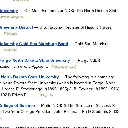
… …
Universalium
University
—
Old
Main
Eingang
zur
NDSU
Die
North
Dakota
State
eutsch
Wikipedia
University
District
—
U
.
S
.
National
Register
of
Historic
Places
…
Wikipedia
University
Gold
Star
Marching
Band
—
Gold
Star
Marching
…
Wikipedia
Fargo
-
North
Dakota
State
University
— (
Fargo
,
США
)
вездочный
отель
Адрес
…
Каталог
отелей
North
Dakota
State
University
—
The
following
is
a
complete
f
North
Dakota
State
University
(
which
is
located
in
Fargo
,
North
)
Horace
E
.
Stockbridge
:
*(
1893
1895
)
J
.
B
.
Powers
*
:
*(
1895
1916
)
1921
)
Edwin
F
.… …
Wikipedia
College
of
Science
—
Motto
NDSCS
The
Science
of
Success
.®
e
Two
Year
College
President
John
Richman
,
Ph
.
D
Students
2
,
833
ia