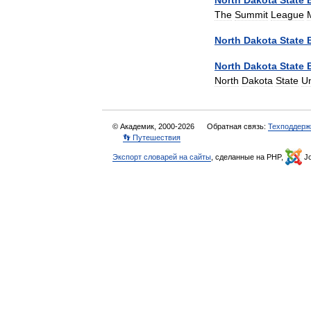
North
Dakota
State
The
Summit
League
North
Dakota
State
North
Dakota
State
North
Dakota
State
Un
© Академик, 2000-2026
Обратная связь:
Техподдерж
👣 Путешествия
Экспорт словарей на сайты
, сделанные на PHP,
Jo