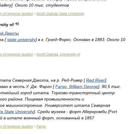
allery
].
Около
10
тыс
.
студентов
ry
of
regional
studies
North
Dakota
State
University
>
rsity
of
ой
Дакоты
та
[
state
university
]
в
г
.
Грэнд
-
Форкс
.
Основан
в
1883
.
Около
10
ry
of
regional
studies
North
Dakota
,
University
of
>
тата
Северная
Дакота
,
на
р
.
Ред
-
Ривер
[
Red
River
].
зван
в
честь
У
.
Дж
.
Фарго
[
Fargo
,
William
George
].
90
,
5
тыс
.
упнейший
город
штата
.
Торгово
-
транспортный
центр
ого
района
.
Пищевая
промышленность
и
ное
машиностроение
.
Университет
штата
Северная
ta
State
University
].
Среди
музеев
-
форт
Аберкромби
[
Fort
й
в
штате
военный
форт
,
основанный
в
1857
ry
of
regional
studies
Fargo
>