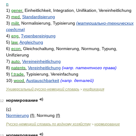
n
1)
gener.
Einheitlichkeit, Integration, Unifikation, Vereinheitlichung
2)
med.
Standardisierung
3)
milit.
Normalisierung, Typisierung
(материально-технических
средств)
4)
eng.
Typenbereinigung
5)
law.
Angleichung
6)
econ.
Gleichschaltung, Normierung, Normung, Typung,
Unifizierung
7)
auto.
Vereineinheitlichung
8)
patents.
Vereinheitlichung
(напр. патентного права)
9)
f.trade.
Typisierung, Vereinfachung
10)
wood.
Austauschbarkeit
(напр. деталей)
Универсальный русско-немецкий словарь
унификация
>
нормирование
12
(с)
Normierung
(f)
; Normung
(f)
Русско-немецкий словарь по водному хозяйству
нормирование
>
нормирование
13