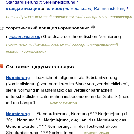
Standardisierung
f
; Vereinheitlichung
f
стандартизация
ж.
сливок
(по жирности)
Rahmeinstellung
f
Большой русско-немецкий полетехнический словарь
стандартизация
>
теоретический принцип нормирования
17
(
гигиенического
) Grundsatz der theoretischen Normierung
Руccко-немецкий медицинский малый словарь
теоретический
>
принцип нормирования
См. также в других словарях:
Normierung
— bezeichnet: allgemein als Substantivierung
(Nominalisierung) von normieren im Sinne von „vereinheitlichen“,
siehe Normung in Mathematik: das Vergleichbarmachen
unterschiedlicher Datenreihen insbesondere in der Statistik (meist
auf die Länge 1,… …
Deutsch Wikipedia
Normierung
— Standardisierung; Normung * * * Nor|mie|rung 〈f.
20〉 = Normung * * * Nor|mie|rung, die; , en: das Normieren; das
Genormtwerden. * * * Normierung, in der Testkonstruktion
Standardisierung. * * * Nor|mie|rung …
Universal-Lexikon