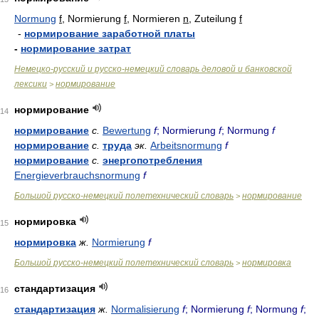
Normung
f
, Normierung
f
, Normieren
n
, Zuteilung
f
-
нормирование заработной платы
-
нормирование затрат
Немецко-русский и русско-немецкий словарь деловой и банковской
лексики
нормирование
>
нормирование
14
нормирование
с.
Bewertung
f
; Normierung
f
; Normung
f
нормирование
с.
труда
эк.
Arbeitsnormung
f
нормирование
с.
энергопотребления
Energieverbrauchsnormung
f
Большой русско-немецкий полетехнический словарь
нормирование
>
нормировка
15
нормировка
ж.
Normierung
f
Большой русско-немецкий полетехнический словарь
нормировка
>
стандартизация
16
стандартизация
ж.
Normalisierung
f
; Normierung
f
; Normung
f
;