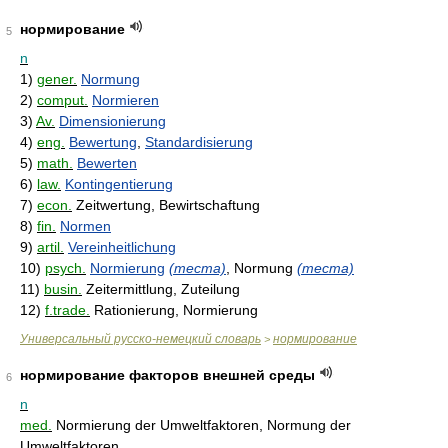
нормирование
5
n
1)
gener.
Normung
2)
comput.
Normieren
3)
Av.
Dimensionierung
4)
eng.
Bewertung
,
Standardisierung
5)
math.
Bewerten
6)
law.
Kontingentierung
7)
econ.
Zeitwertung, Bewirtschaftung
8)
fin.
Normen
9)
artil.
Vereinheitlichung
10)
psych.
Normierung
(теста)
, Normung
(теста)
11)
busin.
Zeitermittlung, Zuteilung
12)
f.trade.
Rationierung, Normierung
Универсальный русско-немецкий словарь
нормирование
>
нормирование факторов внешней среды
6
n
med.
Normierung der Umweltfaktoren, Normung der
Umweltfaktoren