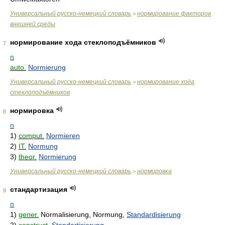
Универсальный русско-немецкий словарь
нормирование факторов
>
внешней среды
нормирование хода стеклоподъёмников
7
n
auto.
Normierung
Универсальный русско-немецкий словарь
нормирование хода
>
стеклоподъёмников
нормировка
8
n
1)
comput.
Normieren
2)
IT.
Normung
3)
theor.
Normierung
Универсальный русско-немецкий словарь
нормировка
>
стандартизация
9
n
1)
gener.
Normalisierung, Normung,
Standardisierung