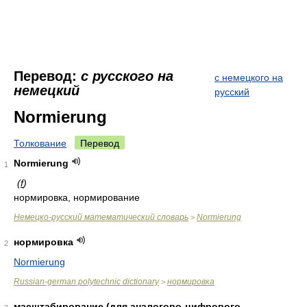
Перевод:
с русского на
с немецкого на
немецкий
русский
Normierung
Толкование
Перевод
Normierung
1
(
f
)
нормировка, нормирование
Немецко-русский математический словарь
Normierung
>
нормировка
2
Normierung
Russian-german polytechnic dictionary
нормировка
>
масштабирование (для аналогово-цифрового