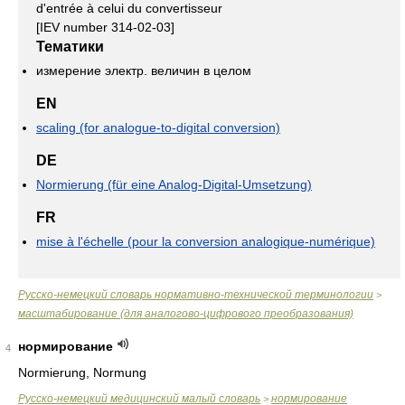
d'entrée à celui du convertisseur
[IEV number 314-02-03]
Тематики
измерение электр. величин в целом
EN
scaling (for analogue-to-digital conversion)
DE
Normierung (für eine Analog-Digital-Umsetzung)
FR
mise à l'échelle (pour la conversion analogique-numérique)
Русско-немецкий словарь нормативно-технической терминологии
>
масштабирование (для аналогово-цифрового преобразования)
нормирование
4
Normierung, Normung
Руccко-немецкий медицинский малый словарь
нормирование
>