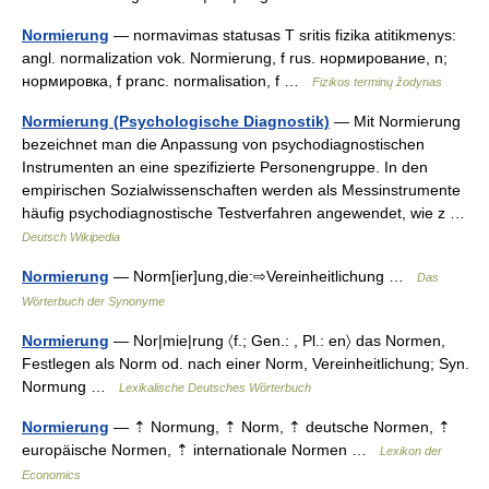
Normierung
— normavimas statusas T sritis fizika atitikmenys:
angl. normalization vok. Normierung, f rus. нормирование, n;
нормировка, f pranc. normalisation, f …
Fizikos terminų žodynas
Normierung (Psychologische Diagnostik)
— Mit Normierung
bezeichnet man die Anpassung von psychodiagnostischen
Instrumenten an eine spezifizierte Personengruppe. In den
empirischen Sozialwissenschaften werden als Messinstrumente
häufig psychodiagnostische Testverfahren angewendet, wie z …
Deutsch Wikipedia
Normierung
— Norm[ier]ung,die:⇨Vereinheitlichung …
Das
Wörterbuch der Synonyme
Normierung
— Nor|mie|rung 〈f.; Gen.: , Pl.: en〉 das Normen,
Festlegen als Norm od. nach einer Norm, Vereinheitlichung; Syn.
Normung …
Lexikalische Deutsches Wörterbuch
Normierung
— ⇡ Normung, ⇡ Norm, ⇡ deutsche Normen, ⇡
europäische Normen, ⇡ internationale Normen …
Lexikon der
Economics