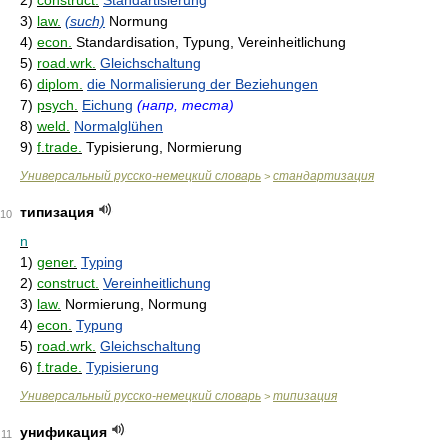
2)
construct.
Standartisierung
3)
law.
(such)
Normung
4)
econ.
Standardisation, Typung, Vereinheitlichung
5)
road.wrk.
Gleichschaltung
6)
diplom.
die Normalisierung der Beziehungen
7)
psych.
Eichung
(напр, теста)
8)
weld.
Normalglühen
9)
f.trade.
Typisierung, Normierung
Универсальный русско-немецкий словарь
стандартизация
>
типизация
10
n
1)
gener.
Typing
2)
construct.
Vereinheitlichung
3)
law.
Normierung, Normung
4)
econ.
Typung
5)
road.wrk.
Gleichschaltung
6)
f.trade.
Typisierung
Универсальный русско-немецкий словарь
типизация
>
унификация
11