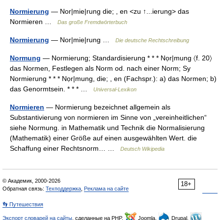
Normierung
— Nor|mie|rung die; , en <zu ↑...ierung> das
Normieren …
Das große Fremdwörterbuch
Normierung
— Nor|mie|rung …
Die deutsche Rechtschreibung
Normung
— Normierung; Standardisierung * * * Nọr|mung 〈f. 20〉
das Normen, Festlegen als Norm od. nach einer Norm; Sy
Normierung * * * Nọr|mung, die; , en (Fachspr.): a) das Normen; b)
das Genormtsein. * * * …
Universal-Lexikon
Normieren
— Normierung bezeichnet allgemein als
Substantivierung von normieren im Sinne von „vereinheitlichen“
siehe Normung. in Mathematik und Technik die Normalisierung
(Mathematik) einer Größe auf einen ausgewählten Wert. die
Schaffung einer Rechtsnorm… …
Deutsch Wikipedia
© Академик, 2000-2026
18+
Обратная связь:
Техподдержка
,
Реклама на сайте
👣 Путешествия
Экспорт словарей на сайты
, сделанные на PHP,
Joomla,
Drupal,