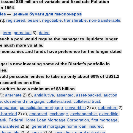
issued
$
39
million
of
variable
and
fixed
rate
Pollution
in
1994
.
ies
—
ценные
бумаги
для
пенсионеров
r
\]
:
registered
,
bearer
,
negotiable
,
transferable
,
non
-
transferable
,
]
:
term
,
perpetual
3
),
dated
such
a
pool
would
require
the
manager
to
liquidate
longer
re
much
more
volatile
.
e
companies
and
funds
have
preference
for
the
longer
-
dated
ger
is
now
investing
some
of
the
District
’
s
portfolio
in
ties
.
ould
persuade
lenders
to
take
up
only
about
60
%
of
US
$
1
.
2
h
securities
on
offer
.
curities
have
a
minimum
of
$
3
billion
.
s
\]
:
alternate
2
)
б
),
antidilutive
,
assented
,
asset
-
backed
,
auction
e
,
closed
-
end
mortgage
,
collateralized
,
collateral
trust
,
ompanion
,
consolidated
mortgage
,
convertible
2
)
а
),
debenture
2
)
-
barreled
3
)
а
),
endorsed
,
exchange
,
exchangeable
,
extendible
,
ank
,
Federal
Home
Loan
Mortgage
Corporation
,
first
mortgage
,
uaranteed
2
)
а
),
general
mortgage
home
loan
,
insured
,
redeemable
2
)
а
),
junior
2
)
б
),
junior
lien
,
moral
obligation
,