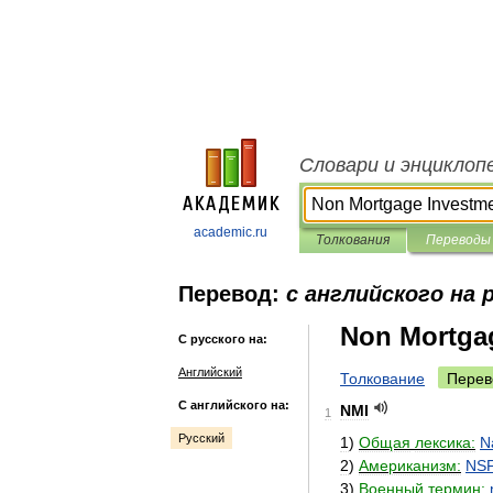
Словари и энциклоп
academic.ru
Толкования
Переводы
Перевод:
с английского на 
Non Mortga
С русского на:
Английский
Толкование
Перев
С английского на:
NMI
1
Русский
1
)
Общая
лексика:
N
2
)
Американизм:
NS
3
)
Военный
термин: