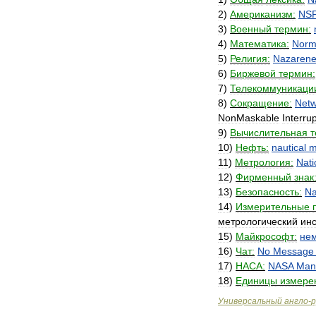
2
)
Американизм:
NS
3
)
Военный
термин:
4
)
Математика:
Norm
5
)
Религия:
Nazaren
6
)
Биржевой
термин:
7
)
Телекоммуникаци
8
)
Сокращение:
Netw
NonMaskable
Interrup
9
)
Вычислительная
т
10
)
Нефть:
nautical
m
11
)
Метрология:
Nati
12
)
Фирменный
знак
13
)
Безопасность:
Na
14
)
Измерительные
метрологический
инс
15
)
Майкрософт:
не
16
)
Чат:
No
Message
17
)
НАСА:
NASA
Man
18
)
Единицы
измере
Универсальный
англо
-
р