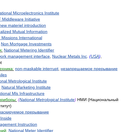
ational
Microelectronics
Institute
F
Middleware
Initiative
new
materiel
introduction
alized
Mutual
Information
e
Missions
International
Non
Mortgage
Investments
и:
National
Metering
Identifier
ork
management
interface
,
Nuclear
Metals
Inc
.
(
USA
)
,
t
ехника:
non
-
maskable
interrupt
,
незапрещаемое
прерывание
iles
onal
Metrological
Institute
:
Natural
Marketing
Institute
tional
Mls
Infrastructure
приборы:
(
National
Metrological
Institute
)
НМИ
(
Национальный
титут
)
маскируемое
прерывание
Inside
agement
Instruction
ний:
National
Meter
Identifier