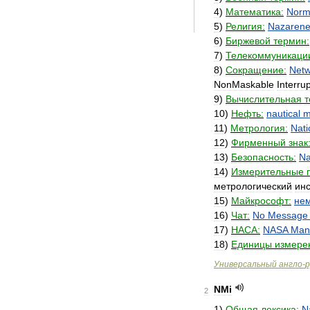
4
)
Математика:
Norm
5
)
Религия:
Nazaren
6
)
Биржевой
термин:
7
)
Телекоммуникаци
8
)
Сокращение:
Netw
NonMaskable
Interrup
9
)
Вычислительная
т
10
)
Нефть:
nautical
m
11
)
Метрология:
Nati
12
)
Фирменный
знак
13
)
Безопасность:
Na
14
)
Измерительные
метрологический
инс
15
)
Майкрософт:
не
16
)
Чат:
No
Message
17
)
НАСА:
NASA
Man
18
)
Единицы
измере
Универсальный
англо
-
р
NMi
2
1
)
Общая
лексика:
N