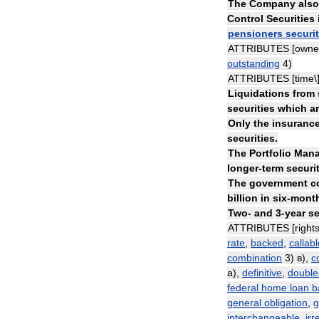
The
Company
also
Control
Securities
pensioners
securit
ATTRIBUTES
[
owne
outstanding
4
)
ATTRIBUTES
[
time
\
Liquidations
from
securities
which
a
Only
the
insuranc
securities
.
The
Portfolio
Mana
longer
-
term
securi
The
government
c
billion
in
six
-
mont
Two
-
and
3
-
year
se
ATTRIBUTES
[
right
rate
,
backed
,
callabl
combination
3
)
в
),
c
а
),
definitive
,
double
federal
home
loan
b
general
obligation
,
g
interchangeable
,
ir