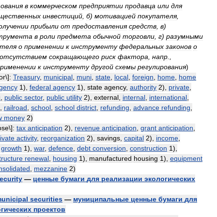
зования
в
коммерческом
предприятии
продавца
или
для
щественных
инвестиций
,
б
)
мотивацией
покупателя
,
олучении
прибыли
от
предоставления
средств
,
в
)
трумента
в
роли
предмета
обычной
торговли
,
г
)
разумными
ателя
о
применении
к
инструменту
федеральных
законов
о
отсутствием
сокращающего
риск
фактора
,
напр
.,
применении
к
инструменту
другой
схемы
регулирования
)
or
\]
:
Treasury
,
municipal
,
muni
,
state
,
local
,
foreign
,
home
,
home
gency
1
),
federal
agency
1
),
state
agency
,
authority
2
),
private
,
c
,
public
sector
,
public
utility
2
),
external
,
internal
,
international
,
,
railroad
,
school
,
school
district
,
refunding
,
advance
refunding
,
w
money
2
)
ose
\]
:
tax
anticipation
2
),
revenue
anticipation
,
grant
anticipation
,
ivate
activity
,
reorganization
2
),
savings
,
capital
2
),
income
,
,
growth
1
),
war
,
defence
,
debt
conversion
,
construction
1
),
tructure
renewal
,
housing
1
),
manufactured
housing
1
),
equipment
nsolidated
,
mezzanine
2
)
ecurity
—
ценные
бумаги
для
реализации
экологических
unicipal
securities
—
муниципальные
ценные
бумаги
для
огических
проектов