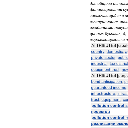
для
общего
исполь
финансирования
су
заключающейся
в
п
выступлением
инс
ожиданиями
покуп
ценных
бумагах
,
д
)
выражающегося
в
ATTRIBUTES
[
creat
country
,
domestic
,
a
private
sector
,
publi
industrial
,
tax
district
equipment
trust
,
ne
ATTRIBUTES
[
purp
bond
anticipation
,
pr
guaranteed
income
infrastructure
,
infras
trust
,
equipment
,
co
pollution
control
s
проектов
pollution
control
m
реализации
экол