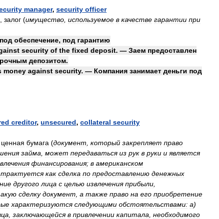
ecurity
manager
,
security
officer
,
залог
(
имущество
,
используемое
в
качестве
гарантии
при
под
обеспечение
,
под
гарантию
gainst
security
of
the
fixed
deposit
. —
Заем
предоставлен
срочным
депозитом
.
s
money
against
security
. —
Компания
занимает
деньги
под
red
creditor
,
unsecured
,
collateral
security
ценная
бумага
(
документ
,
который
закрепляет
право
шения
займа
,
может
передаваться
из
рук
в
руки
и
является
влечения
финансирования
;
в
американском
трактуется
как
сделка
по
предоставлению
денежных
ние
другого
лица
с
целью
извлечения
прибыли
,
акую
сделку
документ
,
а
также
право
на
его
приобретение
рые
характеризуются
следующими
обстоятельствами:
а
)
вца
,
заключающейся
в
привлечении
капитала
,
необходимого