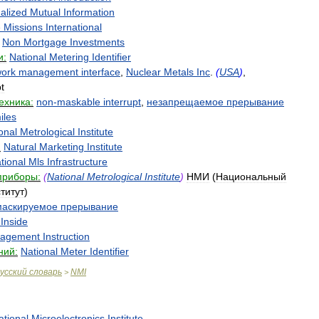
alized
Mutual
Information
e
Missions
International
Non
Mortgage
Investments
и:
National
Metering
Identifier
ork
management
interface
,
Nuclear
Metals
Inc
.
(
USA
)
,
t
ехника:
non
-
maskable
interrupt
,
незапрещаемое
прерывание
iles
onal
Metrological
Institute
:
Natural
Marketing
Institute
tional
Mls
Infrastructure
приборы:
(
National
Metrological
Institute
)
НМИ
(
Национальный
титут
)
маскируемое
прерывание
Inside
agement
Instruction
ний:
National
Meter
Identifier
усский
словарь
NMI
>
ational
Microelectronics
Institute