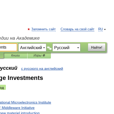
Запомнить сайт
Словарь на свой сайт
RU
едии на Академике
Найти!
Книги
Игры ⚽
русский
с русского на английский
ge Investments
од
ational
Microelectronics
Institute
F
Middleware
Initiative
new
materiel
introduction