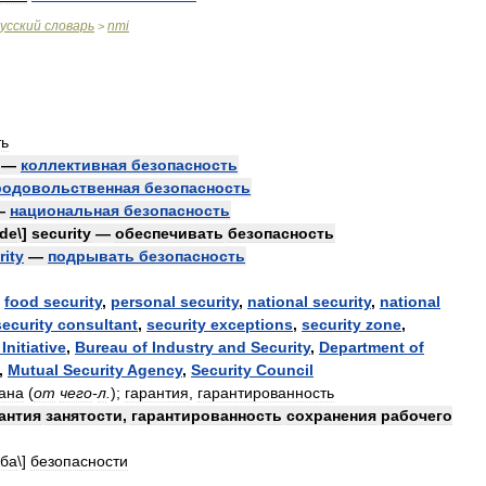
усский
словарь
nmi
>
ть
—
коллективная
безопасность
родовольственная
безопасность
—
национальная
безопасность
ide
\]
security
—
обеспечивать
безопасность
rity
—
подрывать
безопасность
,
food
security
,
personal
security
,
national
security
,
national
security
consultant
,
security
exceptions
,
security
zone
,
Initiative
,
Bureau
of
Industry
and
Security
,
Department
of
,
Mutual
Security
Agency
,
Security
Council
ана
(
от
чего
-
л
.
)
;
гарантия
,
гарантированность
антия
занятости
,
гарантированность
сохранения
рабочего
жба
\]
безопасности