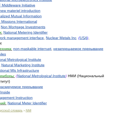
F
Middleware
Initiative
new
materiel
introduction
alized
Mutual
Information
e
Missions
International
Non
Mortgage
Investments
и:
National
Metering
Identifier
ork
management
interface
,
Nuclear
Metals
Inc
.
(
USA
)
,
t
ехника:
non
-
maskable
interrupt
,
незапрещаемое
прерывание
iles
onal
Metrological
Institute
:
Natural
Marketing
Institute
tional
Mls
Infrastructure
приборы:
(
National
Metrological
Institute
)
НМИ
(
Национальный
титут
)
маскируемое
прерывание
Inside
agement
Instruction
ний:
National
Meter
Identifier
усский
словарь
NMi
>