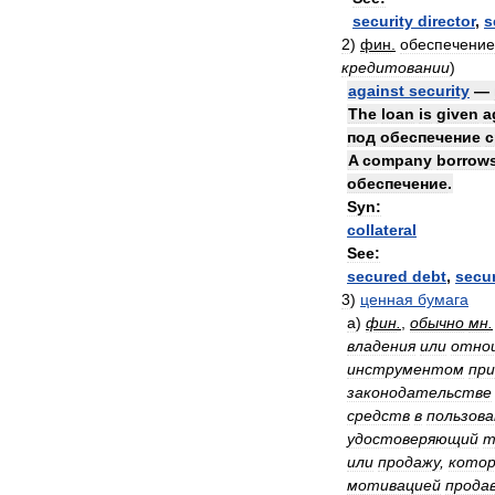
security
director
,
s
2
)
фин
.
обеспечение
кредитовании
)
against
security
—
The
loan
is
given
a
под
обеспечение
A
company
borrow
обеспечение
.
Syn:
collateral
See:
secured
debt
,
secu
3
)
ценная
бумага
а
)
фин
.
,
обычно
мн
.
владения
или
отно
инструментом
при
законодательстве
средств
в
пользова
удостоверяющий
т
или
продажу
,
кото
мотивацией
прода