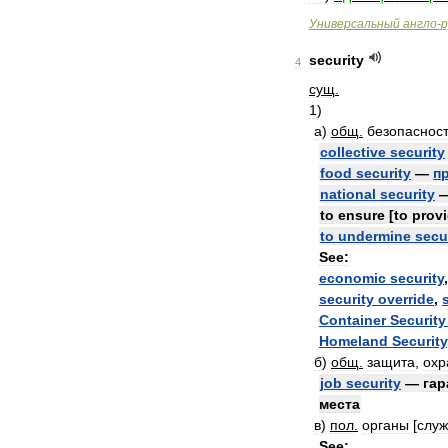
Универсальный
англо
-
р
security
4
сущ
.
1
)
а
)
общ
.
безопаснос
collective
security
food
security
—
п
national
security
to
ensure
[
to
prov
to
undermine
secu
See:
economic
security
security
override
,
Container
Security
Homeland
Security
б
)
общ
.
защита
,
охр
job
security
—
гар
места
в
)
пол
.
органы
[
слу
See: