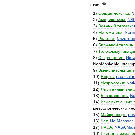
nmi
3
1
)
Общая
лексика:
N
2
)
Американизм:
NS
3
)
Военный
термин:
4
)
Математика:
Norm
5
)
Религия:
Nazaren
6
)
Биржевой
термин:
7
)
Телекоммуникаци
8
)
Сокращение:
Netw
NonMaskable
Interrup
9
)
Вычислительная
т
10
)
Нефть:
nautical
m
11
)
Метрология:
Nati
12
)
Фирменный
знак
13
)
Безопасность:
Na
14
)
Измерительные
метрологический
инс
15
)
Майкрософт:
не
16
)
Чат:
No
Message
17
)
НАСА:
NASA
Man
18
)
Единицы
измере