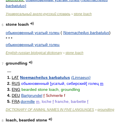
barbatulus)
Универсальный англо-русский словарь
stone loach
>
stone loach
6
обыкновенный усатый голец
(
Noemacheilus barbatulus
)
* * *
обыкновенный усатый голец
English-russian biological dictionary
stone loach
>
groundling
7
—
1.
LAT
Noemacheilus barbatulus
(Linnaeus)
2.
RUS
обыкновенный [усатый, сибирский] голец
m
3.
ENG
bearded stone loach, groundling
4.
DEU
Bartgrundel
f
Schmerle f
5.
FRA
dormille
m
, loche
f
franche, barbette
f
DICTIONARY OF ANIMAL NAMES IN FIVE LANGUAGES
groundling
>
loach, bearded stone
8