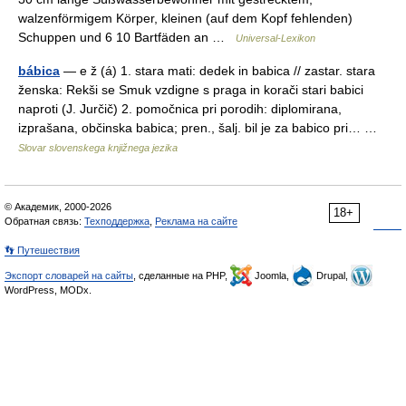
walzenförmigem Körper, kleinen (auf dem Kopf fehlenden)
Schuppen und 6 10 Bartfäden an …
Universal-Lexikon
bábica
— e ž (á) 1. stara mati: dedek in babica // zastar. stara
ženska: Rekši se Smuk vzdigne s praga in korači stari babici
naproti (J. Jurčič) 2. pomočnica pri porodih: diplomirana,
izprašana, občinska babica; pren., šalj. bil je za babico pri… …
Slovar slovenskega knjižnega jezika
© Академик, 2000-2026
18+
Обратная связь:
Техподдержка
,
Реклама на сайте
👣 Путешествия
Экспорт словарей на сайты
, сделанные на PHP,
Joomla,
Drupal,
WordPress, MODx.