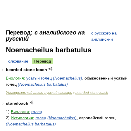
Перевод:
с английского на
с русского на
русский
английский
Noemacheilus barbatulus
Толкование
Перевод
bearded stone loach
1
Биология:
усатый голец
(Noemacheilus)
, обыкновенный усатый
голец
(Noemacheilus barbatulus)
Универсальный англо-русский словарь
bearded stone loach
>
stoneloach
2
1)
Биология:
голец
2)
Ихтиология:
голец
(Noemacheilus)
, европейский голец
(Noemacheilus barbatulus)