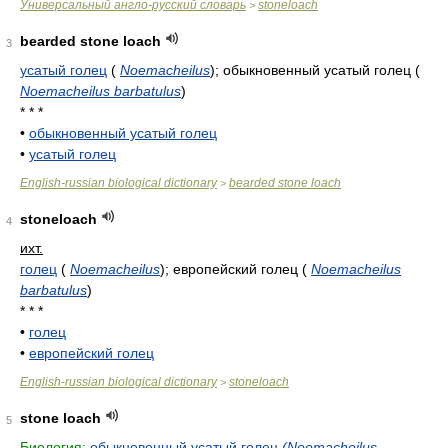
Универсальный англо-русский словарь
stoneloach
>
bearded stone loach
3
усатый голец
(
Noemacheilus
)
; обыкновенный усатый голец
(
Noemacheilus barbatulus
)
* * *
•
обыкновенный усатый голец
•
усатый голец
English-russian biological dictionary
bearded stone loach
>
stoneloach
4
ихт.
голец
(
Noemacheilus
)
; европейский голец
(
Noemacheilus
barbatulus
)
* * *
•
голец
•
европейский голец
English-russian biological dictionary
stoneloach
>
stone loach
5
Биология:
обыкновенный усатый голец
(Noemacheilus