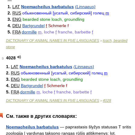
—
1.
LAT
Noemacheilus barbatulus
(Linnaeus)
2.
RUS
обыкновенный [усатый, сибирский] голец
m
3.
ENG
bearded stone loach, groundling
4.
DEU
Bartgrundel
f
Schmerle f
5.
FRA
dormille
m
, loche
f
franche, barbette
f
DICTIONARY OF ANIMAL NAMES IN FIVE LANGUAGES
loach, bearded
>
stone
4028
9
1.
LAT
Noemacheilus barbatulus
(Linnaeus)
2.
RUS
обыкновенный [усатый, сибирский] голец
m
3.
ENG
bearded stone loach, groundling
4.
DEU
Bartgrundel
f
Schmerle f
5.
FRA
dormille
m
, loche
f
franche, barbette
f
DICTIONARY OF ANIMAL NAMES IN FIVE LANGUAGES
4028
>
См. также в других словарях:
Noemacheilus barbatulus
— paprastasis šlyžys statusas T sritis
zoologija | vardynas taksono rangas rūšis atitikmenys: lot.