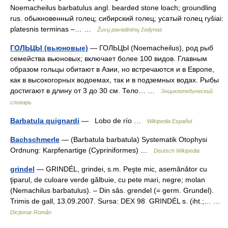
Noemacheilus barbatulus angl. bearded stone loach; groundling
rus. обыкновенный голец; сибирский голец; усатый голец ryšiai:
platesnis terminas –… …
Žuvų pavadinimų žodynas
ГОЛЬЦЫ (вьюновые)
— ГОЛЬЦЫ (Noemacheilus), род рыб
семейства вьюновых; включает более 100 видов. Главным
образом гольцы обитают в Азии, но встречаются и в Европе,
как в высокогорных водоемах, так и в подземных водах. Рыбы
достигают в длину от 3 до 30 см. Тело… …
Энциклопедический
словарь
Barbatula quignardi
— Lobo de río …
Wikipedia Español
Bachschmerle
— (Barbatula barbatula) Systematik Otophysi
Ordnung: Karpfenartige (Cypriniformes) …
Deutsch Wikipedia
grindel
— GRINDÉL, grindei, s.m. Peşte mic, asemănător cu
ţiparul, de culoare verde gălbuie, cu pete mari, negre; molan
(Nemachilus barbatulus). – Din săs. grendel (= germ. Grundel).
Trimis de gall, 13.09.2007. Sursa: DEX 98 GRINDÉL s. (iht.;… …
Dicționar Român