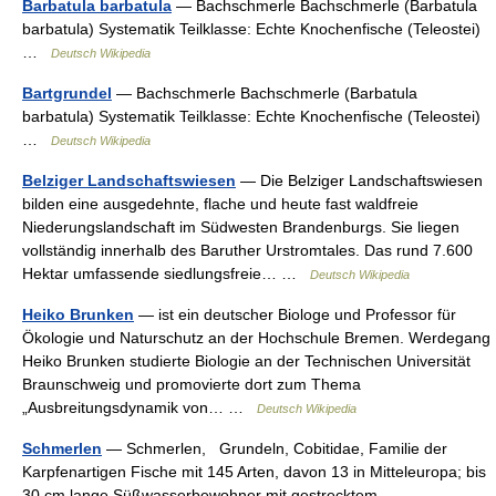
Barbatula barbatula
— Bachschmerle Bachschmerle (Barbatula
barbatula) Systematik Teilklasse: Echte Knochenfische (Teleostei)
…
Deutsch Wikipedia
Bartgrundel
— Bachschmerle Bachschmerle (Barbatula
barbatula) Systematik Teilklasse: Echte Knochenfische (Teleostei)
…
Deutsch Wikipedia
Belziger Landschaftswiesen
— Die Belziger Landschaftswiesen
bilden eine ausgedehnte, flache und heute fast waldfreie
Niederungslandschaft im Südwesten Brandenburgs. Sie liegen
vollständig innerhalb des Baruther Urstromtales. Das rund 7.600
Hektar umfassende siedlungsfreie… …
Deutsch Wikipedia
Heiko Brunken
— ist ein deutscher Biologe und Professor für
Ökologie und Naturschutz an der Hochschule Bremen. Werdegang
Heiko Brunken studierte Biologie an der Technischen Universität
Braunschweig und promovierte dort zum Thema
„Ausbreitungsdynamik von… …
Deutsch Wikipedia
Schmerlen
— Schmerlen, Grundeln, Cobitidae, Familie der
Karpfenartigen Fische mit 145 Arten, davon 13 in Mitteleuropa; bis
30 cm lange Süßwasserbewohner mit gestrecktem,