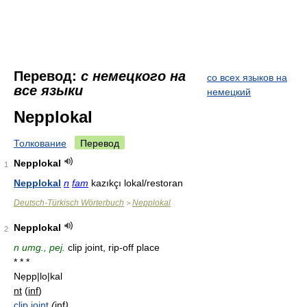
Перевод:
с немецкого на
со всех языков на
все языки
немецкий
Nepplokal
Толкование
Перевод
Nepplokal
1
Nepplokal
n
fam
kazıkçı lokal/restoran
Deutsch-Türkisch Wörterbuch
Nepplokal
>
Nepplokal
2
n umg., pej.
clip joint, rip-off place
* * *
Nẹpp|lo|kal
nt
(
inf
)
clip
joint
(
inf
)