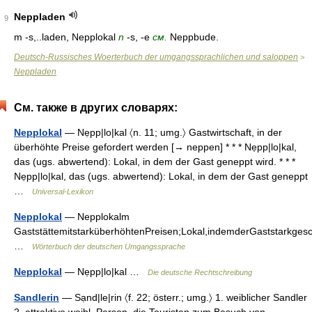
Neppladen
9
m -s,..laden, Nepplokal
n
-s, -e
см.
Neppbude.
Deutsch-Russisches Woerterbuch der umgangssprachlichen und saloppen
>
Neppladen
См. также в других словарях:
Nepplokal
— Nẹpp|lo|kal 〈n. 11; umg.〉 Gastwirtschaft, in der
überhöhte Preise gefordert werden [→ neppen] * * * Nẹpp|lo|kal,
das (ugs. abwertend): Lokal, in dem der Gast geneppt wird. * * *
Nẹpp|lo|kal, das (ugs. abwertend): Lokal, in dem der Gast geneppt
…
Universal-Lexikon
Nepplokal
— Nepplokalm
GaststättemitstarküberhöhtenPreisen;Lokal,indemderGaststarkges
…
Wörterbuch der deutschen Umgangssprache
Nepplokal
— Nẹpp|lo|kal …
Die deutsche Rechtschreibung
Sandlerin
— Sạnd|le|rin 〈f. 22; österr.; umg.〉 1. weiblicher Sandler