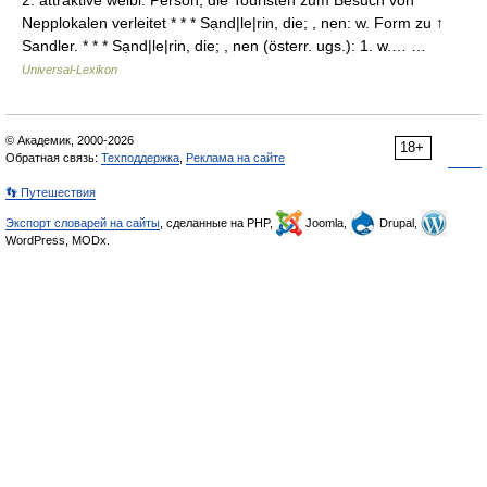
2. attraktive weibl. Person, die Touristen zum Besuch von
Nepplokalen verleitet * * * Sạnd|le|rin, die; , nen: w. Form zu ↑
Sandler. * * * Sạnd|le|rin, die; , nen (österr. ugs.): 1. w.… …
Universal-Lexikon
© Академик, 2000-2026
18+
Обратная связь:
Техподдержка
,
Реклама на сайте
👣 Путешествия
Экспорт словарей на сайты
, сделанные на PHP,
Joomla,
Drupal,
WordPress, MODx.