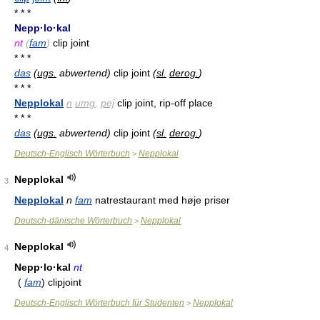
* * *
Nepp·lo·kal
nt
(
fam
)
clip joint
* * *
das
(
ugs.
abwertend)
clip joint
(
sl.
derog.
)
* * *
Nepplokal
n
umg
,
pej
clip joint, rip-off place
* * *
das
(
ugs.
abwertend)
clip joint
(
sl.
derog.
)
Deutsch-Englisch Wörterbuch
Nepplokal
>
Nepplokal
3
Nepplokal
n
fam
natrestaurant med høje priser
Deutsch-dänische Wörterbuch
Nepplokal
>
Nepplokal
4
Nepp·lo·kal
nt
(
fam
) clipjoint
Deutsch-Englisch Wörterbuch für Studenten
Nepplokal
>