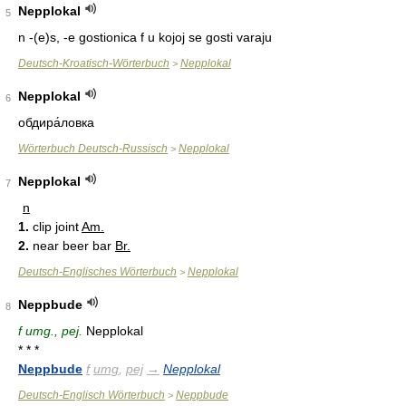
Nepplokal
5
n -(e)s, -e gostionica f u kojoj se gosti varaju
Deutsch-Kroatisch-Wörterbuch
Nepplokal
>
Nepplokal
6
обдира́ловка
Wörterbuch Deutsch-Russisch
Nepplokal
>
Nepplokal
7
n
1.
clip joint
Am.
2.
near beer bar
Br.
Deutsch-Englisches Wörterbuch
Nepplokal
>
Neppbude
8
f umg., pej.
Nepplokal
* * *
Neppbude
f
umg
,
pej
→
Nepplokal
Deutsch-Englisch Wörterbuch
Neppbude
>