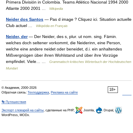
Primera División in Colombia. Teams Atlético Nacional 1994 2000
Atlante 2000 2001 …
Wikipedia
Neider dos Santos
— Pas d image ? Cliquez ici. Situation actuelle
Club actuel …
Wikipédia en Français
Neider, der
— Der Neider, des s, plur. ut nom. sing. Fämin.
welches doch seltener vorkommt, die Neiderinn, eine Person,
welche eine andere neidet oder beneidet, d.i. ein anhaltendes
Mißvergnügen über ihren Wohlstand und über ihre Vorzüge
empfindet. Viele… …
Grammatisch-kritisches Wörterbuch der Hochdeutschen
Mundart
© Академик, 2000-2026
18+
Обратная связь:
Техподдержка
,
Реклама на сайте
👣 Путешествия
Экспорт словарей на сайты
, сделанные на PHP,
Joomla,
Drupal,
WordPress, MODx.