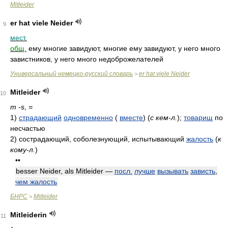
Mitleider
er hat viele Neider
9
мест.
общ.
ему многие завидуют, многие ему завидуют, у него много
завистников, у него много недоброжелателей
Универсальный немецко-русский словарь
er hat viele Neider
>
Mitleider
10
m
-s,
=
1)
страдающий
одновременно
(
вместе
)
(
с кем-л.
)
;
товарищ
по
несчастью
2)
сострадающий, соболезнующий, испытывающий
жалость
(
к
кому-л.
)
••
besser Neider, als Mitleider —
посл.
лучше
вызывать
зависть
,
чем жалость
БНРС
Mitleider
>
Mitleiderin
11