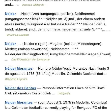
und… …
Deutsch Wikipedia
Neider
— Neidbolzen (umgangssprachlich); Neidhammel
(umgangssprachlich) * * * Nei|der 〈m. 3〉 jmd., der einem andern
etwas neidet, missgönnt ● er hat viele Neider * * * Nei|der, der; s,
[mhd. nīdære]: jmd., der jmdm. etw. neidet: er hat viele N. * * *… …
Universal-Lexikon
Neider
— ↑ Neiderin (geh.): Megäre; (bei den Minnesängern):
Merker; (salopp abwertend): Neidhammel. * * *
Neider,der:Neidling(landsch)♦umg:Neidhammel·Neidkragen(abwert
…
Das Wörterbuch der Synonyme
Néider Morantes
— Nombre Néider Yesid Morantes Nacimiento 3
de agosto de 1975 (36 años) Medellín, Colombia Nacionalidad …
Wikipedia Español
Neider dos Santos
— Personal information Place of birth Brazil
Club information Current club …
Wikipedia
Neider Morantes
— (born August 3, 1975 in Medellín, Colombia)
is a Colombian footballer currently playing for Envigado FC of the