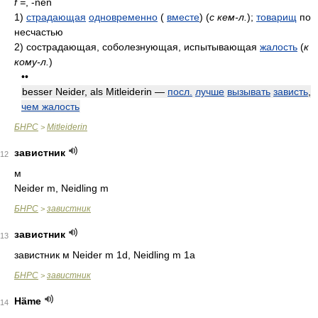
f =
, -nen
1)
страдающая
одновременно
(
вместе
)
(
с кем-л.
)
;
товарищ
по
несчастью
2)
сострадающая, соболезнующая, испытывающая
жалость
(
к
кому-л.
)
••
besser Neider, als Mitleiderin —
посл.
лучше
вызывать
зависть
,
чем жалость
БНРС
Mitleiderin
>
завистник
12
м
Neider m, Neidling m
БНРС
завистник
>
завистник
13
завистник м Neider m 1d, Neidling m 1a
БНРС
завистник
>
Häme
14