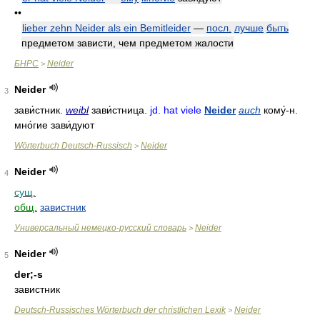
••
lieber zehn Neider als ein Bemitleider
—
посл.
лучше
быть
предметом зависти, чем предметом жалости
БНРС
Neider
>
Neider
3
зави́стник
.
weibl
зави́стница
.
jd. hat viele
Neider
auch
кому́-н
.
мно́гие зави́дуют
Wörterbuch Deutsch-Russisch
Neider
>
Neider
4
сущ.
общ.
завистник
Универсальный немецко-русский словарь
Neider
>
Neider
5
der;-s
завистник
Deutsch-Russisches Wörterbuch der christlichen Lexik
Neider
>