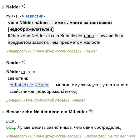
Neider
6
m
<-s, ->
завистник
víéle Néíder háben — иметь много завистников
[недоброжелателей]
líéber zehn Néíder als ein Bemítleider
посл
— лучше быть
предметом зависти, чем предметом жалости
Универсальный немецко-русский словарь
Neider
>
Neider
7
Néider
m
-s, =
зави́стник
er hat v
í
ele
N
é
ider
— мно́гие ему́ зави́дуют; у него́ мно́го
зави́стников [недоброжела́телей]
Большой немецко-русский словарь
Neider
>
Besser zehn Neider denn ein Mitleider
8
сущ.
общ.
Лучше десять завистников, чем один сострадалец
Универсальный немецко-русский словарь
Besser zehn Neider denn ein
>