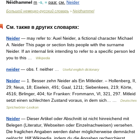
Néidhammel
m
-s, =
разг.
см.
Neider
Большой немецко-русский словарь
Neidhammel
>
См. также в других словарях:
Neider
— may refer to: Auel Neider, a fictional character Michael
A. Neider This page or section lists people with the surname
Neider. If an internal link intending to refer to a specific person led
you to this …
Wikipedia
neider
— obs. f. neither …
Useful english dictionary
Neider
— 1. Besser zehn Neider als Ein Mitleider. – Hollenberg, II,
29; Neus, 18; Eiselein, 491; Gaal, 1211; Siebenkees, 219; Körte,
4516; Birlinger, 404; für Franken: Frommann, VI, 321, 297. Mitleid
setzt einen schlechten Zustand voraus, in dem sich… …
Deutsches
Sprichwörter-Lexikon
Neider
— Dieser Artikel oder Abschnitt ist nicht hinreichend mit
Belegen (Literatur, Webseiten oder Einzelnachweisen) versehen.
Die fraglichen Angaben werden daher möglicherweise demnächst
gelöscht. Hilf Wikipedia, indem du die Angaben recherchierst