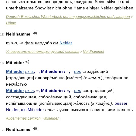
/ злопыхательство, зловредность, ехидство. Seine stilvolle und
unterhaltsame Show ist nicht ohne Häme einiger Neider geblieben.
Deutsch-Russisches Woerterbuch der umgangssprachlichen und saloppen
>
Häme
Neidhammel
15
m
<-s, ->
фам
неодобр
см
Neider
Универсальный немецко-русский словарь
Neidhammel
>
Mitleider
16
Mitleider
m -s
,
=
, Mitleiderin
f =
,
-
nen
страда́ющий
[страда́ющая] одновре́ме́нно [вме́сте]
(с кем-л.)
, това́рищ по
несча́стью
Mitleider
m -s
,
=
, Mitleiderin
f =
,
-
nen
сострада́ющий,
сострада́ющая, соболе́знующий, соболе́знующая,
испы́тывающий [испы́тывающая] жа́лость
(к кому́-л.)
,
besser
Neider, als Mitleider
посл.
лу́чше вызыва́ть за́висть, чем жа́лость
Allgemeines Lexikon
Mitleider
>
Neidhammel
17