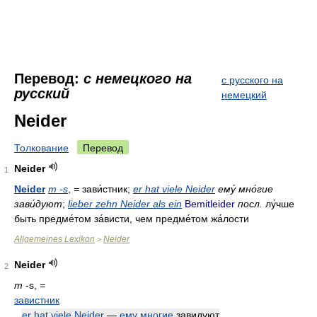
Перевод:
с немецкого на
с русского на
русский
немецкий
Neider
Толкование
Перевод
Neider
1
Neider
m -s
,
=
зави́стник;
er hat viele Neider
ему́ мно́гие
зави́дуют
;
lieber zehn Neider als ein
Bemitleider
посл.
лу́чше
быть предме́том за́висти, чем предме́том жа́лости
Allgemeines Lexikon
Neider
>
Neider
2
m
-s,
=
завистник
er hat viele Neider
—
ему
многие
завидуют