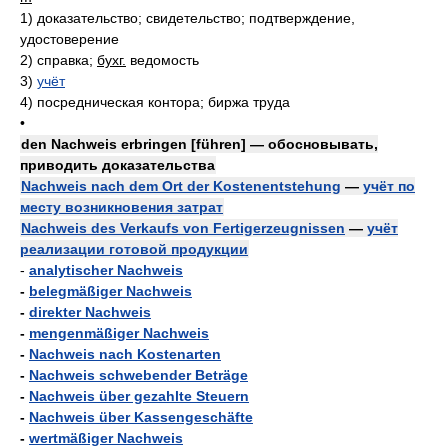
1)
доказательство; свидетельство; подтверждение,
удостоверение
2)
справка;
бухг.
ведомость
3)
учёт
4)
посредническая контора; биржа труда
•
den Nachweis erbringen [führen] — обосновывать,
приводить доказательства
Nachweis nach dem Ort der Kostenentstehung
—
учёт по
месту возникновения затрат
Nachweis des Verkaufs von Fertigerzeugnissen
—
учёт
реализации готовой продукции
-
analytischer Nachweis
-
belegmäßiger Nachweis
-
direkter Nachweis
-
mengenmäßiger Nachweis
-
Nachweis nach Kostenarten
-
Nachweis schwebender Beträge
-
Nachweis über gezahlte Steuern
-
Nachweis über Kassengeschäfte
-
wertmäßiger Nachweis