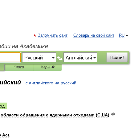
Запомнить сайт
Словарь на свой сайт
RU
едии на Академике
Найти!
Книги
Игры ⚽
лийский
с английского на русский
од
области
обращения
с
ядерными
отходами
(
США
)
y
Act
.