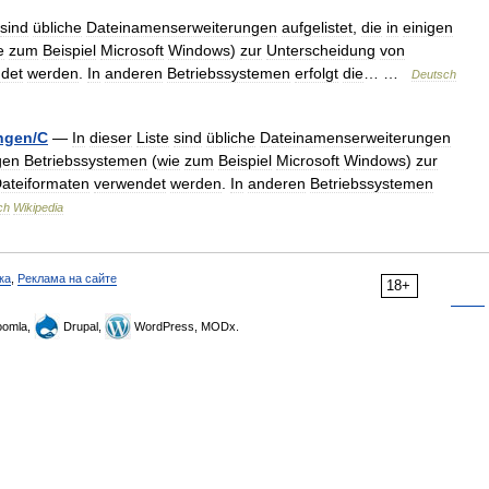
sind
übliche
Dateinamenserweiterungen
aufgelistet
,
die
in
einigen
e
zum
Beispiel
Microsoft
Windows
)
zur
Unterscheidung
von
det
werden
.
In
anderen
Betriebssystemen
erfolgt
die
… …
Deutsch
ngen
/
C
—
In
dieser
Liste
sind
übliche
Dateinamenserweiterungen
gen
Betriebssystemen
(
wie
zum
Beispiel
Microsoft
Windows
)
zur
ateiformaten
verwendet
werden
.
In
anderen
Betriebssystemen
ch
Wikipedia
ка
,
Реклама на сайте
18+
omla,
Drupal,
WordPress, MODx.