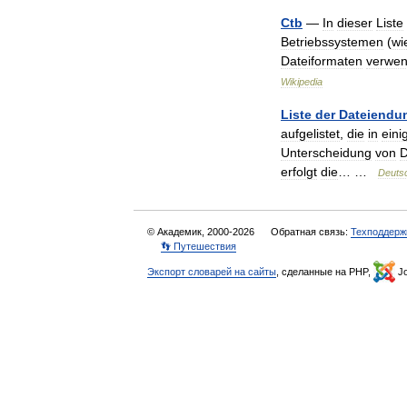
Ctb
—
In
dieser
Liste
Betriebssystemen
(
wi
Dateiformaten
verwen
Wikipedia
Liste
der
Dateiendu
aufgelistet
,
die
in
eini
Unterscheidung
von
D
erfolgt
die
… …
Deuts
© Академик, 2000-2026
Обратная связь:
Техподдерж
👣 Путешествия
Экспорт словарей на сайты
, сделанные на PHP,
Jo