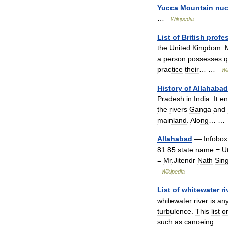
Yucca
Mountain
nuc
…
Wikipedia
List
of
British
profe
the
United
Kingdom
.
a
person
possesses
q
practice
their
… …
Wi
History
of
Allahabad
Pradesh
in
India
.
It
en
the
rivers
Ganga
and
mainland
.
Along
… 
Allahabad
—
Infobox
81
.
85
state
name
=
U
=
Mr
.
Jitendr
Nath
Sin
Wikipedia
List
of
whitewater
ri
whitewater
river
is
an
turbulence
.
This
list
o
such
as
canoeing