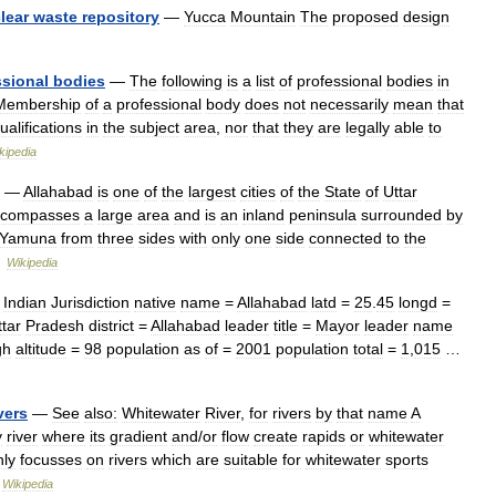
lear
waste
repository
—
Yucca
Mountain
The
proposed
design
ssional
bodies
—
The
following
is
a
list
of
professional
bodies
in
Membership
of
a
professional
body
does
not
necessarily
mean
that
ualifications
in
the
subject
area
,
nor
that
they
are
legally
able
to
kipedia
—
Allahabad
is
one
of
the
largest
cities
of
the
State
of
Uttar
compasses
a
large
area
and
is
an
inland
peninsula
surrounded
by
Yamuna
from
three
sides
with
only
one
side
connected
to
the
…
Wikipedia
Indian
Jurisdiction
native
name
=
Allahabad
latd
=
25
.
45
longd
=
ttar
Pradesh
district
=
Allahabad
leader
title
=
Mayor
leader
name
gh
altitude
=
98
population
as
of
=
2001
population
total
=
1
,
015
…
vers
—
See
also:
Whitewater
River
,
for
rivers
by
that
name
A
y
river
where
its
gradient
and
/
or
flow
create
rapids
or
whitewater
nly
focusses
on
rivers
which
are
suitable
for
whitewater
sports
…
Wikipedia