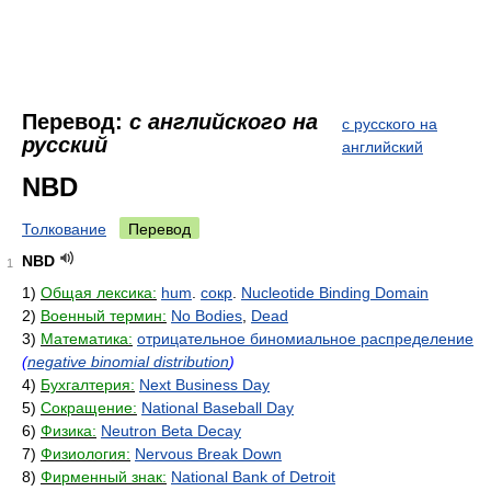
Перевод:
с английского на
с русского на
русский
английский
NBD
Толкование
Перевод
NBD
1
1)
Общая лексика:
hum
.
сокр
.
Nucleotide Binding Domain
2)
Военный термин:
No Bodies
,
Dead
3)
Математика:
отрицательное биномиальное распределение
(
negative binomial distribution
)
4)
Бухгалтерия:
Next Business Day
5)
Сокращение:
National Baseball Day
6)
Физика:
Neutron Beta Decay
7)
Физиология:
Nervous Break Down
8)
Фирменный знак:
National Bank of Detroit