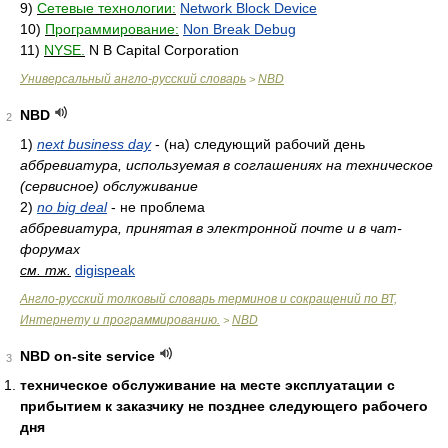
9)
Сетевые технологии:
Network Block Device
10)
Программирование:
Non Break Debug
11)
NYSE.
N B Capital Corporation
Универсальный англо-русский словарь
NBD
>
NBD
2
1)
next business day
- (на) следующий рабочий день
аббревиатура, используемая в соглашениях на техническое
(сервисное) обслуживание
2)
no big deal
- не проблема
аббревиатура, принятая в электронной почте и в чат-
форумах
см. тж.
digispeak
Англо-русский толковый словарь терминов и сокращений по ВТ,
Интернету и программированию.
NBD
>
NBD on-site service
3
техническое обслуживание на месте эксплуатации с
прибытием к заказчику не позднее следующего рабочего
дня