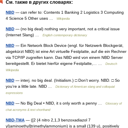
См. также в других словарях:
NBD
— can refer to: Contents 1 Banking 2 Logistics 3 Computing
4 Science 5 Other uses …
Wikipedia
NBD
— (no big deal) nothing very important, not a critical issue
(Internet Slang) …
English contemporary dictionary
NBD
— Ein Network Block Device (engl. für Netzwerk Blockgerät,
abgekürzt NBD) ist eine Art virtuelle Festplatte, auf die ein Rechner
via TCP/IP zugreifen kann. Das NBD wird von einem NBD Server
bereitgestellt. Er bietet hierfür eigene Festplatte,… …
Deutsch
Wikipedia
NBD
— interj. no big deal. (Initialism.) □ Don’t worry. NBD. □ So
you’re a little late. NBD …
Dictionary of American slang and colloquial
expressions
NBD
— No Big Deal • NBD, it s only worth a penny …
Glossary of
chat acronyms & text shorthand
NBD-TMA
— ([2 (4 nitro 2,1,3 benzoxadiazol 7
yl)aminoethyl]trimethylammonium) is a small (139 u), positively