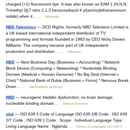
charged (+1) fluorescent dye. It was also known as EAM 1 (N,N,N,
Trimethyl 2[(7 nitro 2,1,3 benzoxadiazol 4 yl)amino]ethanaminium
iodide) when it… …
Wikipedia
NBD Television
— DCD Rights, formerly NBD Television Limited is
a UK based international independent distributor of TV
programming and formats founded in 1983 by CEO Nicky Davies
Williams. The company became part of UK independent
production and distribution… …
Wikipedia
NBD
— Next Business Day (Business » Accounting) * Network
Block Device (Computing » Networking) * Nucleotide Binding
Domain (Medical » Human Genome) * No Big Deal (Internet »
Chat) * National Bank of Dubai (Business » Firms) * Nervous Break
Down… …
Abbreviations dictionary
NBD
— neurogenic bladder dysfunction; no brain damage;
nucleotide binding domain …
Medical dictionary
nbd
— ISO 639 3 Code of Language ISO 639 2/B Code : ISO 639
2/T Code : ISO 639 1 Code : Scope : Individual Language Type :
Living Language Name : Ngbinda …
Names of Languages ISO 639-3