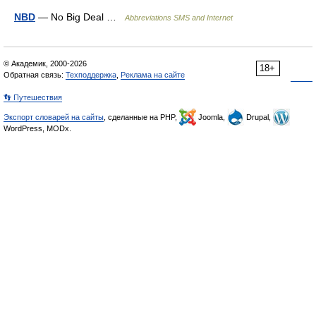
NBD
— No Big Deal …
Abbreviations SMS and Internet
© Академик, 2000-2026
18+
Обратная связь:
Техподдержка
,
Реклама на сайте
👣 Путешествия
Экспорт словарей на сайты
, сделанные на PHP,
Joomla,
Drupal,
WordPress, MODx.