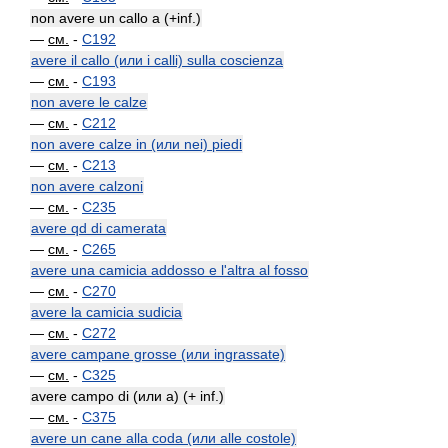
non avere un callo a (+inf.)
—
см.
-
C192
avere il callo (или i calli) sulla coscienza
—
см.
-
C193
non avere le calze
—
см.
-
C212
non avere calze in (или nei) piedi
—
см.
-
C213
non avere calzoni
—
см.
-
C235
avere qd di camerata
—
см.
-
C265
avere una camicia addosso e l'altra al fosso
—
см.
-
C270
avere la camicia sudicia
—
см.
-
C272
avere campane grosse (или ingrassate)
—
см.
-
C325
avere campo di (или a) (+ inf.)
—
см.
-
C375
avere un cane alla coda (или alle costole)