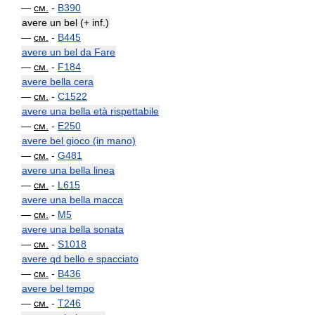
—
см.
-
B390
avere un bel (+ inf.)
—
см.
-
B445
avere un bel da Fare
—
см.
-
F184
avere bella cera
—
см.
-
C1522
avere una bella età rispettabile
—
см.
-
E250
avere bel gioco (in mano)
—
см.
-
G481
avere una bella linea
—
см.
-
L615
avere una bella macca
—
см.
-
M5
avere una bella sonata
—
см.
-
S1018
avere qd bello e spacciato
—
см.
-
B436
avere bel tempo
—
см.
-
T246