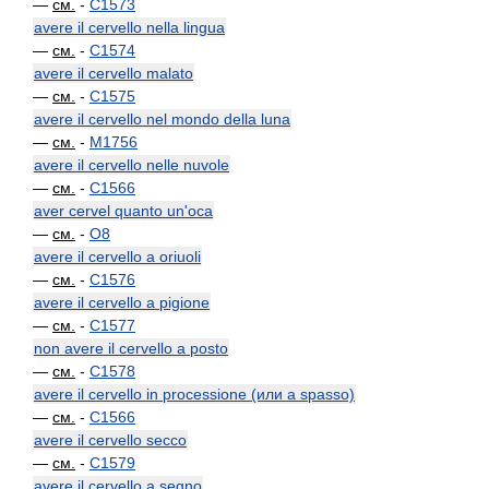
—
см.
-
C1573
avere il cervello nella lingua
—
см.
-
C1574
avere il cervello malato
—
см.
-
C1575
avere il cervello nel mondo della luna
—
см.
-
M1756
avere il cervello nelle nuvole
—
см.
-
C1566
aver cervel quanto un'oca
—
см.
-
O8
avere il cervello a oriuoli
—
см.
-
C1576
avere il cervello a pigione
—
см.
-
C1577
non avere il cervello a posto
—
см.
-
C1578
avere il cervello in processione (или a spasso)
—
см.
-
C1566
avere il cervello secco
—
см.
-
C1579
avere il cervello a segno