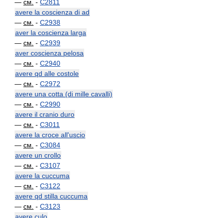
—
см.
-
C2811
avere la coscienza di ad
—
см.
-
C2938
aver la coscienza larga
—
см.
-
C2939
aver coscienza pelosa
—
см.
-
C2940
avere qd alle costole
—
см.
-
C2972
avere una cotta (di mille cavalli)
—
см.
-
C2990
avere il cranio duro
—
см.
-
C3011
avere la croce all'uscio
—
см.
-
C3084
avere un crollo
—
см.
-
C3107
avere la cuccuma
—
см.
-
C3122
avere qd stilla cuccuma
—
см.
-
C3123
avere culo