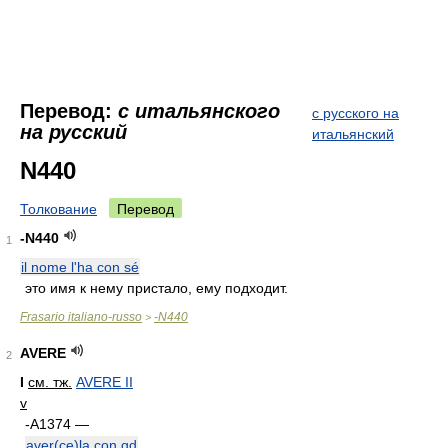
Перевод:
с итальянского
с русского на
на русский
итальянский
N440
Толкование
Перевод
-N440
1
il nome l'ha con sé
это имя к нему пристало, ему подходит.
Frasario italiano-russo
-N440
>
AVERE
2
I
см. тж.
AVERE II
v
-A1374 —
aver(ce)la con qd