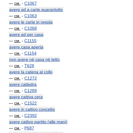
—
см.
-
C1067
avere qd a carte quarantotto
—
см.
-
C1063
avere le carte in regola
—
см.
-
C1068
avere qd per casa
—
см.
-
C1155
avere casa aperta
—
см.
-
C1154
non avere né casa né tetto
—
см.
-
T628
avere la catena al collo
—
см.
-
C1272
avere cattedra
—
см.
-
C1289
avere cattiva cera
—
см.
-
C1522
avere in cattivo concetto
—
см.
-
C2392
avere cattivo partito (alle mani)
—
см.
-
P687