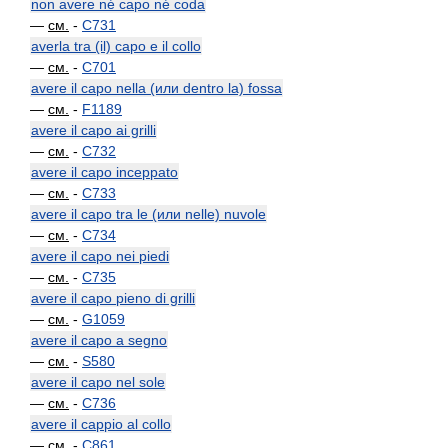
non avere né capo né coda
—
см.
-
C731
averla tra (il) capo e il collo
—
см.
-
C701
avere il capo nella (или dentro la) fossa
—
см.
-
F1189
avere il capo ai grilli
—
см.
-
C732
avere il capo inceppato
—
см.
-
C733
avere il capo tra le (или nelle) nuvole
—
см.
-
C734
avere il capo nei piedi
—
см.
-
C735
avere il capo pieno di grilli
—
см.
-
G1059
avere il capo a segno
—
см.
-
S580
avere il capo nel sole
—
см.
-
C736
avere il cappio al collo
—
см.
-
C861