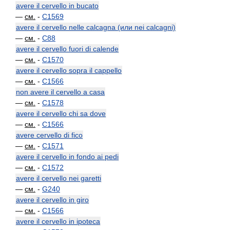
avere il cervello in bucato
—
см.
-
C1569
avere il cervello nelle calcagna (или nei calcagni)
—
см.
-
C88
avere il cervello fuori di calende
—
см.
-
C1570
avere il cervello sopra il cappello
—
см.
-
C1566
non avere il cervello a casa
—
см.
-
C1578
avere il cervello chi sa dove
—
см.
-
C1566
avere cervello di fico
—
см.
-
C1571
avere il cervello in fondo ai pedi
—
см.
-
C1572
avere il cervello nei garetti
—
см.
-
G240
avere il cervello in giro
—
см.
-
C1566
avere il cervello in ipoteca