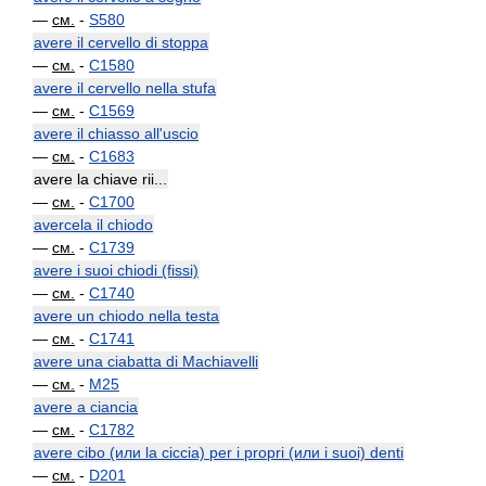
—
см.
-
S580
avere il cervello di stoppa
—
см.
-
C1580
avere il cervello nella stufa
—
см.
-
C1569
avere il chiasso all'uscio
—
см.
-
C1683
avere la chiave rii...
—
см.
-
C1700
avercela il chiodo
—
см.
-
C1739
avere i suoi chiodi (fissi)
—
см.
-
C1740
avere un chiodo nella testa
—
см.
-
C1741
avere una ciabatta di Machiavelli
—
см.
-
M25
avere a ciancia
—
см.
-
C1782
avere cibo (или la ciccia) per i propri (или i suoi) denti
—
см.
-
D201