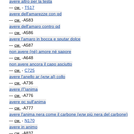
avere altro per la testa
—
см.
-
T517
avere dell'amarezze con qd
—
см.
-A583
avere dell'amaro contro qd
—
см.
-A586
avere l'amaro in bocca e sputar dolce
—
см.
-A587
non avere (né) amore né sapore
—
см.
-A648
non avere ancora il capo asciutto
—
см.
-
C725
avere l'anello ar (или al) collo
—
см.
-A736
avere (l')anima
—
см.
-A776
avere qc sull'anima
—
см.
-A777
avere l'anima nera come il carbone (или più nera del carbone)
—
см.
-
N170
avere in animo
—
см.
-A837