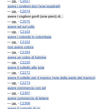
—
см.
-
C2027
avere i coglioni duri (или quadrati)
—
см.
-
C2074
avere i coglioni gonfi (или pieni) di...
—
см.
-
C2075
avere qd sul collo
—
см.
-
C2103
avere i colombi in colombaia
—
см.
-
C2152
non avere colore
—
см.
-
C2183
avere un colpo di fulmine
—
см.
-
C2220
avere il coltello alla gola
—
см.
-
C2272
avere il coltello per il manico (или dalla parte del manico)
—
см.
-
C2273
avere commercio con qd
—
см.
-
C2307
avere commercio di lettere
—
см.
-
C2308
avere il comodo di qc