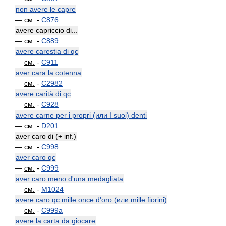
non avere le capre
—
см.
-
C876
avere capriccio di...
—
см.
-
C889
avere carestia di qc
—
см.
-
C911
aver cara la cotenna
—
см.
-
C2982
avere carità di qc
—
см.
-
C928
avere carne per i propri (или I suoi) denti
—
см.
-
D201
aver caro di (+ inf.)
—
см.
-
C998
aver caro qc
—
см.
-
C999
aver caro meno d'una medagliata
—
см.
-
M1024
avere caro qc mille once d'oro (или mille fiorini)
—
см.
-
C999a
avere la carta da giocare