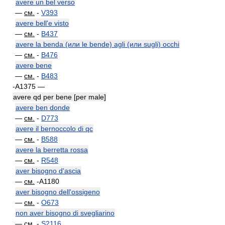
avere un bel verso
—
см.
-
V393
avere bell'e visto
—
см.
-
B437
avere la benda (или le bende) agli (или sugli) occhi
—
см.
-
B476
avere bene
—
см.
-
B483
-A1375 —
avere qd per bene [per male]
avere ben donde
—
см.
-
D773
avere il bernoccolo di qc
—
см.
-
B588
avere la berretta rossa
—
см.
-
R548
aver bisogno d'ascia
—
см.
-A1180
aver bisogno dell'ossigeno
—
см.
-
O673
non aver bisogno di svegliarino
—
см.
-
S2116