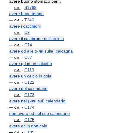
avere buono stomaco per...
—
см.
-
S1769
avere buon tempo
—
см.
-
T246
avere i cacchioni
—
см.
-
C9
avere il calabrone nell'orciolo
—
см.
-
C74
avere qd alle (или sulle) calcagna
—
см.
-
C87
avere qd in un calcetto
—
см.
-
C113
avere un calcio in gola
—
см.
-
C122
avere del calendario
—
см.
-
C173
avere nel (или sul) calendario
—
см.
-
C174
non avere qd nel suo calendario
—
см.
-
C175
avere qc in non cale
—
см.
-
C185