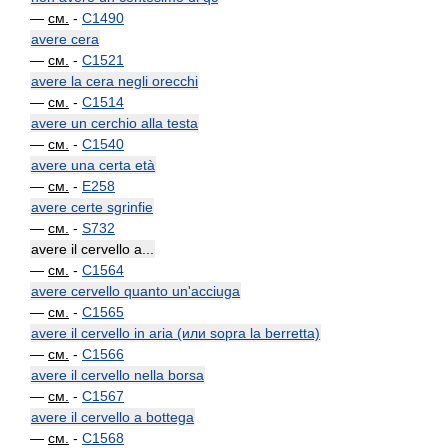
—
см.
-
C1490
avere cera
—
см.
-
C1521
avere la cera negli orecchi
—
см.
-
C1514
avere un cerchio alla testa
—
см.
-
C1540
avere una certa età
—
см.
-
E258
avere certe sgrinfie
—
см.
-
S732
avere il cervello a...
—
см.
-
C1564
avere cervello quanto un'acciuga
—
см.
-
C1565
avere il cervello in aria (или sopra la berretta)
—
см.
-
C1566
avere il cervello nella borsa
—
см.
-
C1567
avere il cervello a bottega
—
см.
-
C1568