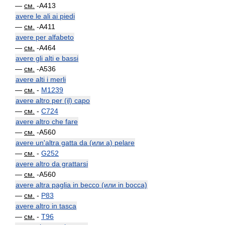
—
см.
-A413
avere le ali ai piedi
—
см.
-A411
avere per alfabeto
—
см.
-A464
avere gli alti e bassi
—
см.
-A536
avere alti i merli
—
см.
-
M1239
avere altro per (il) capo
—
см.
-
C724
avere altro che fare
—
см.
-A560
avere un'altra gatta da (или a) pelare
—
см.
-
G252
avere altro da grattarsi
—
см.
-A560
avere altra paglia in becco (или in bocca)
—
см.
-
P83
avere altro in tasca
—
см.
-
T96