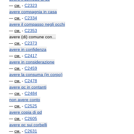
—
см.
-
C2323
avere compagnia in casa
—
см.
-
C2334
avere il compasso negli occhi
—
см.
-
C2353
avere (di) comune con...
—
см.
-
C2373
avere in confidenza
—
см.
-
C2417
avere in considerazione
—
см.
-
C2459
avere la consuma (in corpo)
—
см.
-
C2478
avere qc in contanti
—
см.
-
C2484
non avere conto
—
см.
-
C2525
avere copia di qd
—
см.
-
C2605
avere qc sui corbelli
—
см.
-
C2631