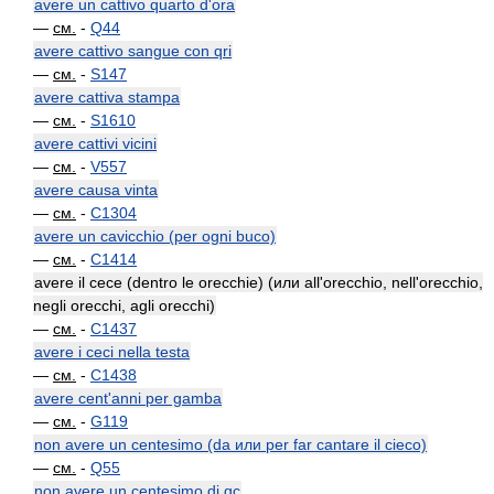
avere un cattivo quarto d'ora
—
см.
-
Q44
avere cattivo sangue con qri
—
см.
-
S147
avere cattiva stampa
—
см.
-
S1610
avere cattivi vicini
—
см.
-
V557
avere causa vinta
—
см.
-
C1304
avere un cavicchio (per ogni buco)
—
см.
-
C1414
avere il cece (dentro le orecchie) (или all'orecchio, nell'orecchio,
negli orecchi, agli orecchi)
—
см.
-
C1437
avere i ceci nella testa
—
см.
-
C1438
avere cent'anni per gamba
—
см.
-
G119
non avere un centesimo (da или per far cantare il cieco)
—
см.
-
Q55
non avere un centesimo di qc