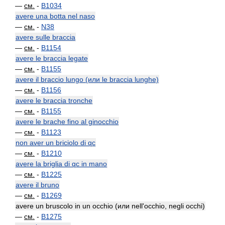
—
см.
-
B1034
avere una botta nel naso
—
см.
-
N38
avere sulle braccia
—
см.
-
B1154
avere le braccia legate
—
см.
-
B1155
avere il braccio lungo (или le braccia lunghe)
—
см.
-
B1156
avere le braccia tronche
—
см.
-
B1155
avere le brache fino al ginocchio
—
см.
-
B1123
non aver un briciolo di qc
—
см.
-
B1210
avere la briglia di qc in mano
—
см.
-
B1225
avere il bruno
—
см.
-
B1269
avere un bruscolo in un occhio (или nell'occhio, negli occhi)
—
см.
-
B1275