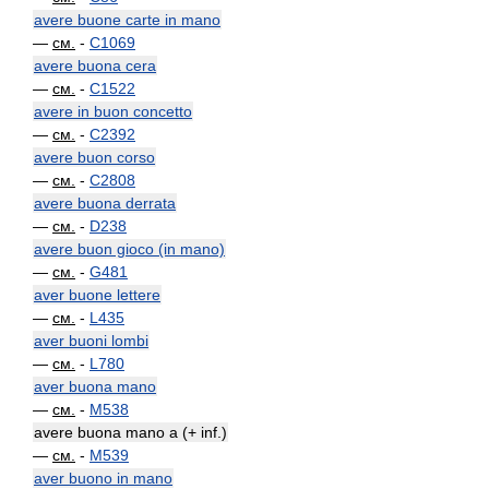
avere buone carte in mano
—
см.
-
C1069
avere buona cera
—
см.
-
C1522
avere in buon concetto
—
см.
-
C2392
avere buon corso
—
см.
-
C2808
avere buona derrata
—
см.
-
D238
avere buon gioco (in mano)
—
см.
-
G481
aver buone lettere
—
см.
-
L435
aver buoni lombi
—
см.
-
L780
aver buona mano
—
см.
-
M538
avere buona mano a (+ inf.)
—
см.
-
M539
aver buono in mano