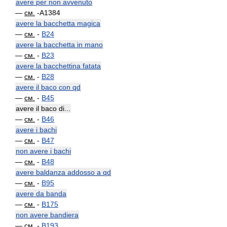
avere per non avvenuto
—
см.
-A1384
avere la bacchetta magica
—
см.
-
B24
avere la bacchetta in mano
—
см.
-
B23
avere la bacchettina fatata
—
см.
-
B28
avere il baco con qd
—
см.
-
B45
avere il baco di...
—
см.
-
B46
avere i bachi
—
см.
-
B47
non avere i bachi
—
см.
-
B48
avere baldanza addosso a qd
—
см.
-
B95
avere da banda
—
см.
-
B175
non avere bandiera
—
см.
-
B193