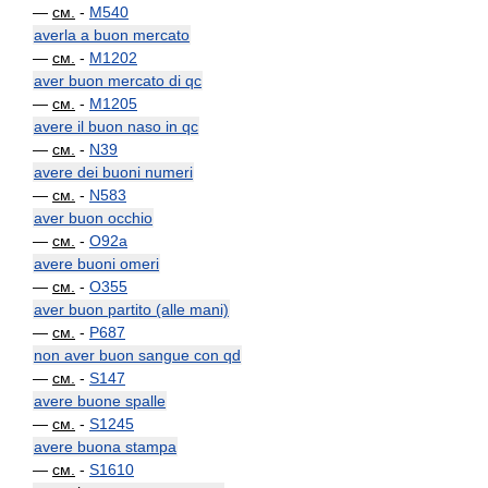
—
см.
-
M540
averla a buon mercato
—
см.
-
M1202
aver buon mercato di qc
—
см.
-
M1205
avere il buon naso in qc
—
см.
-
N39
avere dei buoni numeri
—
см.
-
N583
aver buon occhio
—
см.
-
O92a
avere buoni omeri
—
см.
-
O355
aver buon partito (alle mani)
—
см.
-
P687
non aver buon sangue con qd
—
см.
-
S147
avere buone spalle
—
см.
-
S1245
avere buona stampa
—
см.
-
S1610