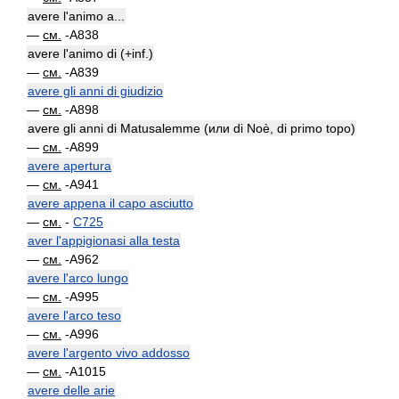
avere l'animo a...
—
см.
-A838
avere l'animo di (+inf.)
—
см.
-A839
avere gli anni di giudizio
—
см.
-A898
avere gli anni di Matusalemme (или di Noè, di primo topo)
—
см.
-A899
avere apertura
—
см.
-A941
avere appena il capo asciutto
—
см.
-
C725
aver l'appigionasi alla testa
—
см.
-A962
avere l'arco lungo
—
см.
-A995
avere l'arco teso
—
см.
-A996
avere l'argento vivo addosso
—
см.
-A1015
avere delle arie