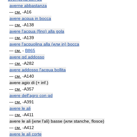
averne abbastanza
—
см.
-A16
avere acqua in bocca
—
см.
-A138
avere l'acqua (fino) alla gola
—
см.
-A139
avere l'acquolina alla (или in) bocca
—
см.
-
B865
avere qd addosso
—
см.
-A282
avere addosso l'acqua bollita
—
см.
-A140
avere agio di (+ inf.)
—
см.
-A357
avere dell'agro con qd
—
см.
-A391
avere le ali
—
см.
-A411
avere le ali {или l'ali) basse (или stanche, flosce)
—
см.
-A412
avere le ali corte