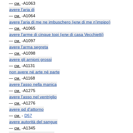
—
см.
-A1063
avere l'aria di
—
см.
-A1064
avere l'aria di me ne imbuschero (или di me n'impipo)
—
см.
-A1065
avere l'arme di cinque topi (или di casa Vecchietti)
—
см.
-A1097
avere l'arma segreta
—
см.
-A1098
avere gli arnioni grossi
—
см.
-A1131
non avere né arte né parte
—
см.
-A1168
avere l'asso nella manica
—
см.
-A1275
avere l'asso nel ventriglio
—
см.
-A1276
avere qd d'attorno
—
см.
-
D57
avere autorità del sangue
—
см.
-A1345