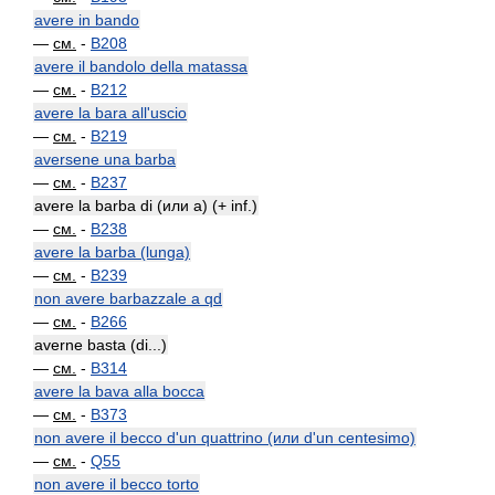
avere in bando
—
см.
-
B208
avere il bandolo della matassa
—
см.
-
B212
avere la bara all'uscio
—
см.
-
B219
aversene una barba
—
см.
-
B237
avere la barba di (или a) (+ inf.)
—
см.
-
B238
avere la barba (lunga)
—
см.
-
B239
non avere barbazzale a qd
—
см.
-
B266
averne basta (di...)
—
см.
-
B314
avere la bava alla bocca
—
см.
-
B373
non avere il becco d'un quattrino (или d'un centesimo)
—
см.
-
Q55
non avere il becco torto