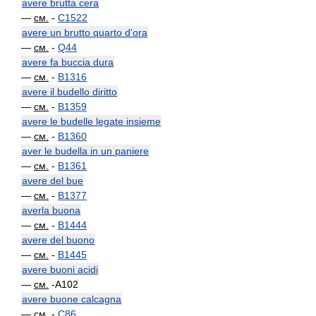
avere brutta cera
—
см.
-
C1522
avere un brutto quarto d'ora
—
см.
-
Q44
avere fa buccia dura
—
см.
-
B1316
avere il budello diritto
—
см.
-
B1359
avere le budelle legate insieme
—
см.
-
B1360
aver le budella in un paniere
—
см.
-
B1361
avere del bue
—
см.
-
B1377
averla buona
—
см.
-
B1444
avere del buono
—
см.
-
B1445
avere buoni acidi
—
см.
-A102
avere buone calcagna
—
см.
-
C86