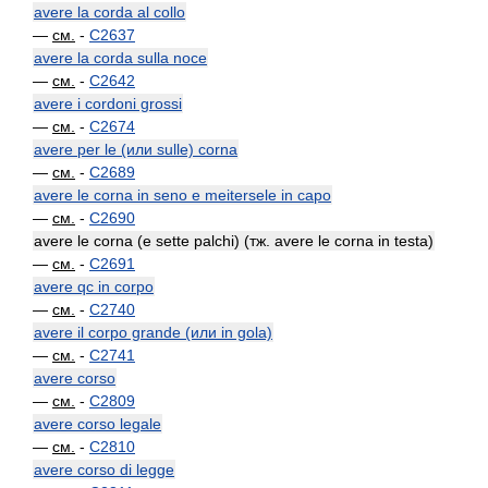
avere la corda al collo
—
см.
-
C2637
avere la corda sulla noce
—
см.
-
C2642
avere i cordoni grossi
—
см.
-
C2674
avere per le (или sulle) corna
—
см.
-
C2689
avere le corna in seno e meitersele in capo
—
см.
-
C2690
avere le corna (e sette palchi) (тж. avere le corna in testa)
—
см.
-
C2691
avere qc in corpo
—
см.
-
C2740
avere il corpo grande (или in gola)
—
см.
-
C2741
avere corso
—
см.
-
C2809
avere corso legale
—
см.
-
C2810
avere corso di legge