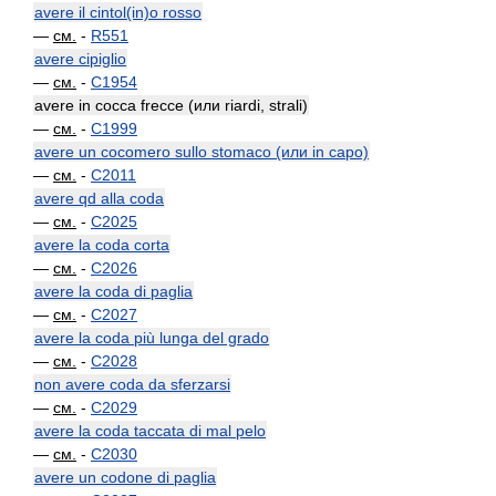
avere il cintol(in)o rosso
—
см.
-
R551
avere cipiglio
—
см.
-
C1954
avere in cocca frecce (или riardi, strali)
—
см.
-
C1999
avere un cocomero sullo stomaco (или in capo)
—
см.
-
C2011
avere qd alla coda
—
см.
-
C2025
avere la coda corta
—
см.
-
C2026
avere la coda di paglia
—
см.
-
C2027
avere la coda più lunga del grado
—
см.
-
C2028
non avere coda da sferzarsi
—
см.
-
C2029
avere la coda taccata di mal pelo
—
см.
-
C2030
avere un codone di paglia