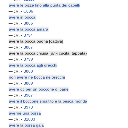
avere le bizze fino alla punta dei capelli
—
см.
-
C636
avere in bocca
—
см.
-
B866
avere la bocca amara
—
см.
-
B794
avere la bocca buona [cattiva]
—
см.
-
B867
avere la bocca chiusa (или cucita, tappata)
—
см.
-
B799
avere la bocca agli orecchi
—
см.
-
B868
non avere né bocca né orecchi
—
см.
-
B869
avere qc per un boccone di pane
—
см.
-
B967
avere il boccone smaltito e la pesca monda
—
см.
-
B973
averne una borsa
—
см.
-
B1033
avere la borsa gaia