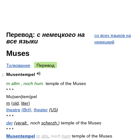
Перевод:
с немецкого на
со всех языков на
все языки
немецкий
Muses
Толкование
Перевод
Musentempel
1
m altm.
,
noch hum.
temple of the Muses
* * *
Mu|sen|tem|pel
m
(
old
,
liter
)
theatre
(Brit)
,
theater
(
US
)
* * *
der
(
veralt.
, noch
scherzh.
)
temple of the Muses
* * *
Musentempel
m
obs
,
noch
hum
temple of the Muses