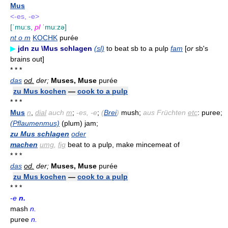
Mus
<-es, -e>
[ˈmu:s,
pl
ˈmu:zə]
nt o m
KOCHK
purée
▶
jdn zu \Mus schlagen
(sl)
to beat sb to a pulp
fam
[
or
sb's
brains out]
* * *
das
od.
der;
Muses, Muse
purée
zu Mus kochen
—
cook to a pulp
* * *
Mus
n
,
dial
auch
m
;
-
es, -e
;
(
Brei
)
mush;
aus Früchten
etc
: puree;
(Pflaumenmus)
(plum) jam;
zu Mus schlagen
oder
machen
umg
,
fig
beat to a pulp, make mincemeat of
* * *
das
od.
der;
Muses, Muse
purée
zu Mus kochen
—
cook to a pulp
* * *
-
e
n.
mash
n.
puree
n.