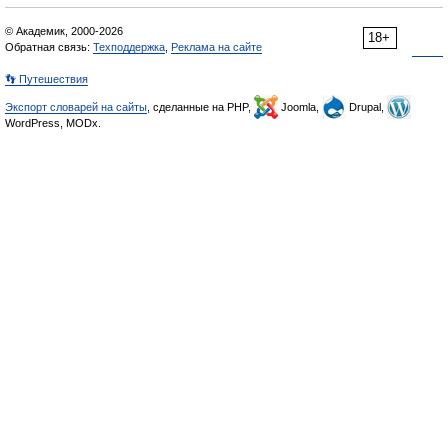
© Академик, 2000-2026
18+
Обратная связь:
Техподдержка
,
Реклама на сайте
👣 Путешествия
Экспорт словарей на сайты
, сделанные на PHP,
Joomla,
Drupal,
WordPress, MODx.