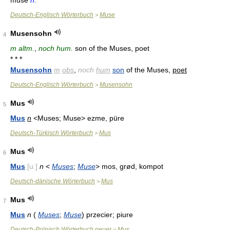
muse
n.
Deutsch-Englisch Wörterbuch
Muse
>
Musensohn
4
m altm.
,
noch hum.
son of the Muses, poet
* * *
Musensohn
m
obs
,
noch
hum
son
of the Muses,
poet
Deutsch-Englisch Wörterbuch
Musensohn
>
Mus
5
Mus
n
<Muses; Muse> ezme, püre
Deutsch-Türkisch Wörterbuch
Mus
>
Mus
6
Mus
[uː]
n
<
Muses
;
Muse
> mos, grød, kompot
Deutsch-dänische Wörterbuch
Mus
>
Mus
7
Mus
n
(
Muses
;
Muse
) przecier; piure
Deutsch-Polnisch Wörterbuch neuer
Mus
>