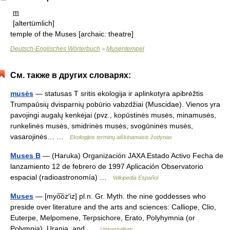
m
[altertümlich]
temple of the Muses
[archaic: theatre]
Deutsch-Englisches Wörterbuch
Musentempel
>
См. также в других словарях:
musės
— statusas T sritis ekologija ir aplinkotyra apibrėžtis
Trumpaūsių dvisparnių pobūrio vabzdžiai (Muscidae). Vienos yra
pavojingi augalų kenkėjai (pvz., kopūstinės musės, minamusės,
runkelinės musės, smidrinės musės, svogūninės musės,
vasarojinės… …
Ekologijos terminų aiškinamasis žodynas
Muses B
— (Haruka) Organización JAXA Estado Activo Fecha de
lanzamiento 12 de febrero de 1997 Aplicación Observatorio
espacial (radioastronomía) …
Wikipedia Español
Muses
— [myo͞oz′iz] pl.n. Gr. Myth. the nine goddesses who
preside over literature and the arts and sciences: Calliope, Clio,
Euterpe, Melpomene, Terpsichore, Erato, Polyhymnia (or
Polymnia), Urania, and …
Universalium