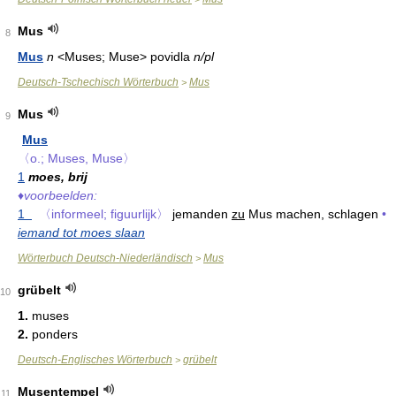
Mus
8
Mus
n
<Muses; Muse> povidla
n/pl
Deutsch-Tschechisch Wörterbuch
Mus
>
Mus
9
Mus
〈o.; Muses, Muse〉
1
moes, brij
♦
voorbeelden:
1
〈informeel; figuurlijk〉
jemanden
zu
Mus machen, schlagen
•
iemand tot moes slaan
Wörterbuch Deutsch-Niederländisch
Mus
>
grübelt
10
1.
muses
2.
ponders
Deutsch-Englisches Wörterbuch
grübelt
>
Musentempel
11