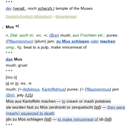
* * *
der
(
veralt.
, noch
scherzh.
)
temple of the Muses
Deutsch-Englisch Wörterbuch
Musentempel
>
Mus
2
n
,
Dial. auch m
;
-
es, -e
;
(Brei)
mush;
aus Früchten etc.
: puree;
(Pflaumenmus)
(plum) jam;
zu Mus schlagen
oder
machen
umg., fig.
beat to a pulp, make mincemeat of
* * *
das
Mus
mush; gruel
* * *
[muːs]
nt
or
m
-es, -e
mush;
(=
Apfelmus
,
Kartoffelmus
)
puree;
(=
Pflaumenmus
)
jam
(Brit)
, jelly
(
US
)
Mús aus Kartoffeln machen —
to
cream or mash potatoes
sie wurden fast zu Mús zerdrückt or zerquetscht
(
inf
)
—
they were
(nearly) squeezed to death
jdn zu Mús schlagen
(
inf
)
—
to make mincemeat
of
sb
(
inf
)
* * *