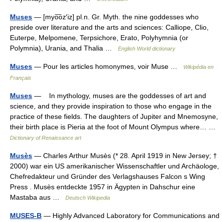
Muses
— [myo͞oz′iz] pl.n. Gr. Myth. the nine goddesses who
preside over literature and the arts and sciences: Calliope, Clio,
Euterpe, Melpomene, Terpsichore, Erato, Polyhymnia (or
Polymnia), Urania, and Thalia …
English World dictionary
Muses
— Pour les articles homonymes, voir Muse …
Wikipédia en
Français
Muses
— In mythology, muses are the goddesses of art and
science, and they provide inspiration to those who engage in the
practice of these fields. The daughters of Jupiter and Mnemosyne,
their birth place is Pieria at the foot of Mount Olympus where… …
Dictionary of Renaissance art
Musès
— Charles Arthur Musès (* 28. April 1919 in New Jersey; †
2000) war ein US amerikanischer Wissenschaftler und Archäologe,
Chefredakteur und Gründer des Verlagshauses Falcon s Wing
Press . Musès entdeckte 1957 in Ägypten in Dahschur eine
Mastaba aus …
Deutsch Wikipedia
MUSES-B
— Highly Advanced Laboratory for Communications and