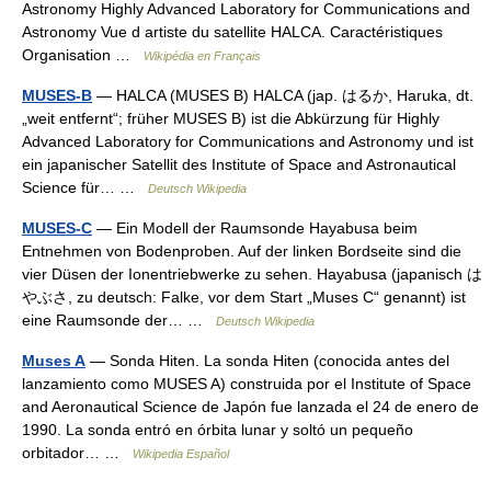
Astronomy Highly Advanced Laboratory for Communications and
Astronomy Vue d artiste du satellite HALCA. Caractéristiques
Organisation …
Wikipédia en Français
MUSES-B
— HALCA (MUSES B) HALCA (jap. はるか, Haruka, dt.
„weit entfernt“; früher MUSES B) ist die Abkürzung für Highly
Advanced Laboratory for Communications and Astronomy und ist
ein japanischer Satellit des Institute of Space and Astronautical
Science für… …
Deutsch Wikipedia
MUSES-C
— Ein Modell der Raumsonde Hayabusa beim
Entnehmen von Bodenproben. Auf der linken Bordseite sind die
vier Düsen der Ionentriebwerke zu sehen. Hayabusa (japanisch は
やぶさ, zu deutsch: Falke, vor dem Start „Muses C“ genannt) ist
eine Raumsonde der… …
Deutsch Wikipedia
Muses A
— Sonda Hiten. La sonda Hiten (conocida antes del
lanzamiento como MUSES A) construida por el Institute of Space
and Aeronautical Science de Japón fue lanzada el 24 de enero de
1990. La sonda entró en órbita lunar y soltó un pequeño
orbitador… …
Wikipedia Español