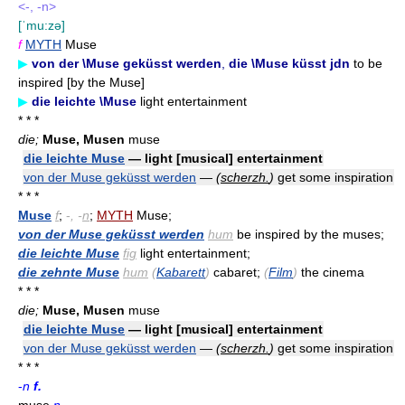
<-, -n>
[ˈmu:zə]
f
MYTH
Muse
▶
von der \Muse geküsst werden
,
die \Muse küsst jdn
to be
inspired [by the Muse]
▶
die leichte \Muse
light entertainment
* * *
die;
Muse, Musen
muse
die leichte Muse
— light [musical] entertainment
von der Muse geküsst werden
—
(
scherzh.
)
get some inspiration
* * *
Muse
f
;
-
, -
n
;
MYTH
Muse;
von der Muse geküsst werden
hum
be inspired by the muses;
die leichte Muse
fig
light entertainment;
die zehnte Muse
hum
(
Kabarett
)
cabaret;
(
Film
)
the cinema
* * *
die;
Muse, Musen
muse
die leichte Muse
— light [musical] entertainment
von der Muse geküsst werden
—
(
scherzh.
)
get some inspiration
* * *
-
n
f.