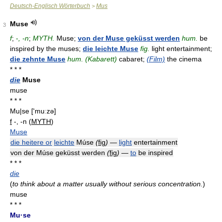
Deutsch-Englisch Wörterbuch
Mus
>
Muse
3
f
;
-
, -n
;
MYTH.
Muse;
von der Muse geküsst werden
hum.
be
inspired by the muses;
die leichte Muse
fig.
light entertainment;
die zehnte Muse
hum. (Kabarett)
cabaret;
(Film)
the cinema
* * *
die
Muse
muse
* * *
Mu|se
['muːzə]
f
-, -n (
MYTH
)
Muse
die heitere or
leichte
Múse
(
fig
)
—
light
entertainment
von der Múse geküsst werden
(
fig
)
—
to
be inspired
* * *
die
(
to think about a matter usually without serious concentration.
)
muse
* * *
Mu·se