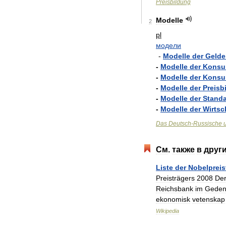
Preisbildung
Modelle
2
pl
модели
-
Modelle
der
Geld
-
Modelle
der
Konsu
-
Modelle
der
Konsu
-
Modelle
der
Preisb
-
Modelle
der
Standa
-
Modelle
der
Wirtsc
Das
Deutsch
-
Russische
См
.
также
в
друг
Liste
der
Nobelpreis
Preisträgers
2008
De
Reichsbank
im
Geden
ekonomisk
vetenskap
Wikipedia