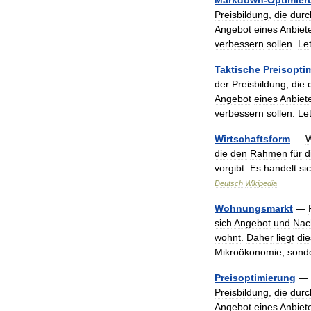
Markdown
-
Optimier
Preisbildung
,
die
durc
Angebot
eines
Anbiet
verbessern
sollen
.
Let
Taktische
Preisopti
der
Preisbildung
,
die
Angebot
eines
Anbiet
verbessern
sollen
.
Let
Wirtschaftsform
—
W
die
den
Rahmen
für
d
vorgibt
.
Es
handelt
si
Deutsch
Wikipedia
Wohnungsmarkt
—
sich
Angebot
und
Nac
wohnt
.
Daher
liegt
die
Mikroökonomie
,
sond
Preisoptimierung
—
Preisbildung
,
die
durc
Angebot
eines
Anbiet