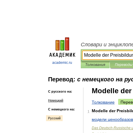
Словари и энциклоп
academic.ru
Толкования
Переводы
Перевод:
с немецкого на ру
Modelle der
С русского на:
Немецкий
Толкование
Перев
С немецкого на:
Modelle
der
Preisbi
1
Русский
модели
ценообразо
Das
Deutsch
-
Russische