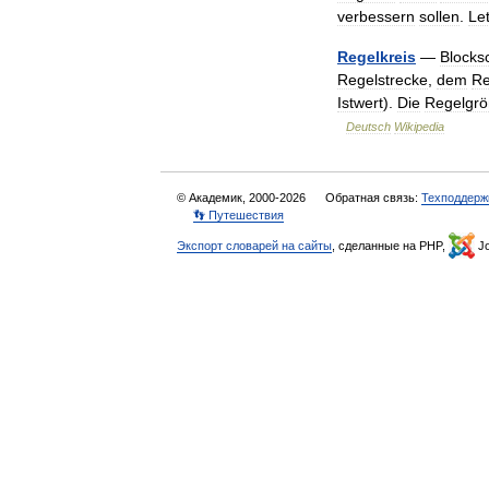
verbessern
sollen
.
Let
Regelkreis
—
Blocksc
Regelstrecke
,
dem
Re
Istwert
).
Die
Regelgr
Deutsch
Wikipedia
© Академик, 2000-2026
Обратная связь:
Техподдерж
👣 Путешествия
Экспорт словарей на сайты
, сделанные на PHP,
Jo