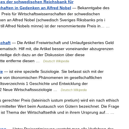
ses
der
schwedischen
Reichsbank
für
chaften
in
Gedenken
an
Alfred
Nobel
—
Bekanntgabe
des
r
Preis
für
Wirtschaftswissenschaften
der
schwedischen
ken
an
Alfred
Nobel
(
schwedisch
Sveriges
Riksbanks
pris
i
till
Alfred
Nobels
minne
)
ist
der
renommierteste
Preis
in
… …
schaft
—
Die
Artikel
Freiwirtschaft
und
Umlaufgesichertes
Geld
hematisch
.
Hilf
mit
,
die
Artikel
besser
voneinander
abzugrenzen
teilige
dich
dazu
an
der
Diskussion
über
diese
itte
entferne
diesen
…
Deutsch
Wikipedia
ie
—
ist
eine
spezielle
Soziologie
.
Sie
befasst
sich
mit
der
e
von
ökonomischen
Phänomenen
im
gesellschaftlichen
ltsverzeichnis
1
Geschichte
und
Entwicklung
der
2
Neue
Wirtschaftssoziologie
…
Deutsch
Wikipedia
s
gerechter
Preis
(
lateinisch
iustum
pretium
)
wird
ein
nach
ethisch
rmittelter
Wert
beim
Austausch
von
Gütern
bezeichnet
.
Die
Frage
ist
Thema
der
Wirtschaftsethik
und
in
ihrem
Ursprung
auf
… …