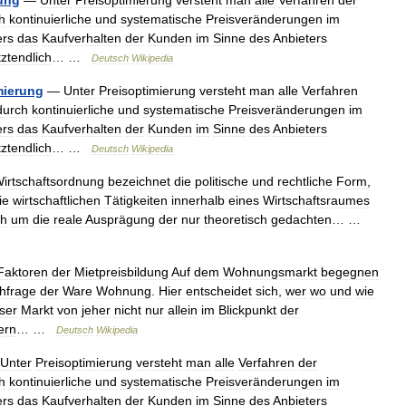
ung
—
Unter
Preisoptimierung
versteht
man
alle
Verfahren
der
h
kontinuierliche
und
systematische
Preisveränderungen
im
ers
das
Kaufverhalten
der
Kunden
im
Sinne
des
Anbieters
ztendlich
… …
Deutsch
Wikipedia
mierung
—
Unter
Preisoptimierung
versteht
man
alle
Verfahren
durch
kontinuierliche
und
systematische
Preisveränderungen
im
ers
das
Kaufverhalten
der
Kunden
im
Sinne
des
Anbieters
ztendlich
… …
Deutsch
Wikipedia
irtschaftsordnung
bezeichnet
die
politische
und
rechtliche
Form
,
ie
wirtschaftlichen
Tätigkeiten
innerhalb
eines
Wirtschaftsraumes
ch
um
die
reale
Ausprägung
der
nur
theoretisch
gedachten
… …
Faktoren
der
Mietpreisbildung
Auf
dem
Wohnungsmarkt
begegnen
hfrage
der
Ware
Wohnung
.
Hier
entscheidet
sich
,
wer
wo
und
wie
ser
Markt
von
jeher
nicht
nur
allein
im
Blickpunkt
der
ern
… …
Deutsch
Wikipedia
Unter
Preisoptimierung
versteht
man
alle
Verfahren
der
h
kontinuierliche
und
systematische
Preisveränderungen
im
ers
das
Kaufverhalten
der
Kunden
im
Sinne
des
Anbieters