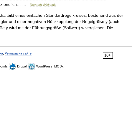
ztendlich
… …
Deutsch
Wikipedia
haltbild
eines
einfachen
Standardregelkreises
,
bestehend
aus
der
gler
und
einer
negativen
Rückkopplung
der
Regelgröße
y
(
auch
öße
y
wird
mit
der
Führungsgröße
(
Sollwert
)
w
verglichen
.
Die
… …
ка
,
Реклама на сайте
18+
omla,
Drupal,
WordPress, MODx.