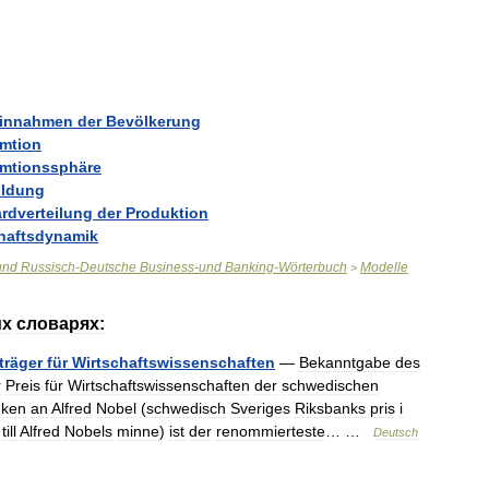
einnahmen
der
Bevölkerung
mtion
mtionssphäre
ildung
rdverteilung
der
Produktion
haftsdynamik
und
Russisch
-
Deutsche
Business
-
und
Banking
-
Wörterbuch
Modelle
>
их
словарях:
träger
für
Wirtschaftswissenschaften
—
Bekanntgabe
des
r
Preis
für
Wirtschaftswissenschaften
der
schwedischen
ken
an
Alfred
Nobel
(
schwedisch
Sveriges
Riksbanks
pris
i
till
Alfred
Nobels
minne
)
ist
der
renommierteste
… …
Deutsch