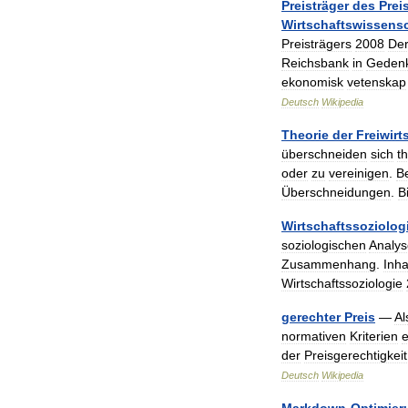
Preisträger
des
Prei
Wirtschaftswissens
Preisträgers
2008
De
Reichsbank
in
Geden
ekonomisk
vetenskap
Deutsch
Wikipedia
Theorie
der
Freiwirt
überschneiden
sich
t
oder
zu
vereinigen
.
Be
Überschneidungen
.
B
Wirtschaftssoziolog
soziologischen
Analys
Zusammenhang
.
Inha
Wirtschaftssoziologie
gerechter
Preis
—
Al
normativen
Kriterien
e
der
Preisgerechtigkeit
Deutsch
Wikipedia