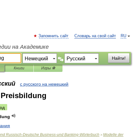
Запомнить сайт
Словарь на свой сайт
RU
едии на Академике
Найти!
Книги
Игры ⚽
сский
с русского на немецкий
 Preisbildung
од
ldung
вания
und
Russisch
-
Deutsche
Business
-
und
Banking
-
Wörterbuch
Modelle
der
>