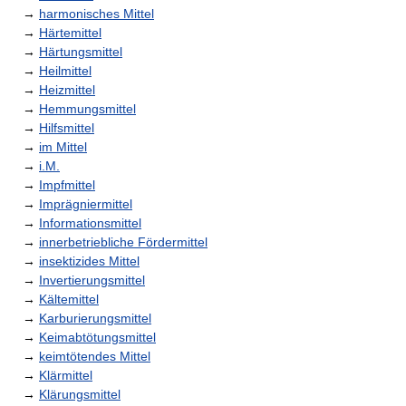
→
harmonisches Mittel
→
Härtemittel
→
Härtungsmittel
→
Heilmittel
→
Heizmittel
→
Hemmungsmittel
→
Hilfsmittel
→
im Mittel
→
i.M.
→
Impfmittel
→
Imprägniermittel
→
Informationsmittel
→
innerbetriebliche Fördermittel
→
insektizides Mittel
→
Invertierungsmittel
→
Kältemittel
→
Karburierungsmittel
→
Keimabtötungsmittel
→
keimtötendes Mittel
→
Klärmittel
→
Klärungsmittel