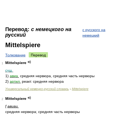
Перевод:
с немецкого на
с русского на
русский
немецкий
Mittelspiere
Толкование
Перевод
Mittelspiere
1
сущ.
1)
авиа.
средняя нервюра, средняя часть нервюры
2)
артил.
реакт. средняя нервюра
Универсальный немецко-русский словарь
Mittelspiere
>
Mittelspiere
2
f
авиац.
средняя нервюра; средняя часть нервюры