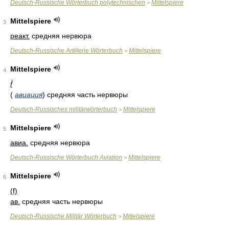
Deutsch-Russische Wörterbuch polytechnischen
Mittelspiere
>
Mittelspiere
3
реакт.
средняя нервюра
Deutsch-Russische Artillerie Wörterbuch
Mittelspiere
>
Mittelspiere
4
f́
(
авиация
) средняя часть нервюры
Deutsch-Russisches militärwörterbuch
Mittelspiere
>
Mittelspiere
5
авиа.
средняя нервюра
Deutsch-Russische Wörterbuch Aviation
Mittelspiere
>
Mittelspiere
6
(f)
ав.
средняя часть нервюры
Deutsch-Russische Militär Wörterbuch
Mittelspiere
>