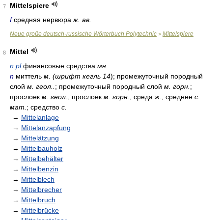
Mittelspiere
7
f
средняя нервюра
ж. ав.
Neue große deutsch-russische Wörterbuch Polytechnic
Mittelspiere
>
Mittel
8
n pl
финансовые средства
мн.
n
миттель
м. (шрифт кегль 14
); промежуточный породный
слой
м. геол..
; промежуточный породный слой
м. горн.
;
прослоек
м. геол.
; прослоек
м. горн.
; среда
ж.
; среднее
с.
мат.
; средство
с.
→
Mittelanlage
→
Mittelanzapfung
→
Mittelätzung
→
Mittelbauholz
→
Mittelbehälter
→
Mittelbenzin
→
Mittelblech
→
Mittelbrecher
→
Mittelbruch
→
Mittelbrücke