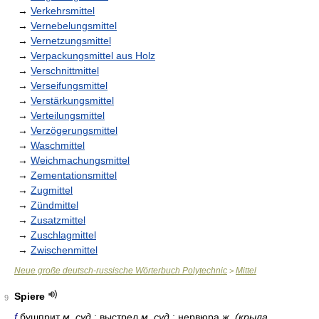
→
Verkehrsmittel
→
Vernebelungsmittel
→
Vernetzungsmittel
→
Verpackungsmittel aus Holz
→
Verschnittmittel
→
Verseifungsmittel
→
Verstärkungsmittel
→
Verteilungsmittel
→
Verzögerungsmittel
→
Waschmittel
→
Weichmachungsmittel
→
Zementationsmittel
→
Zugmittel
→
Zündmittel
→
Zusatzmittel
→
Zuschlagmittel
→
Zwischenmittel
Neue große deutsch-russische Wörterbuch Polytechnic
Mittel
>
Spiere
9
f
бушприт
м. суд.
; выстрел
м. суд.
; нервюра
ж. (крыла