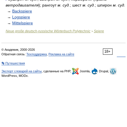
ветродвигателя
); рангоут
м. суд.
; шест
м. суд.
; шпирон
м. суд.
→
Backspiere
→
Logspiere
→
Mittelspiere
Neue große deutsch-russische Wörterbuch Polytechnic
Spiere
>
© Академик, 2000-2026
18+
Обратная связь:
Техподдержка
,
Реклама на сайте
👣 Путешествия
Экспорт словарей на сайты
, сделанные на PHP,
Joomla,
Drupal,
WordPress, MODx.