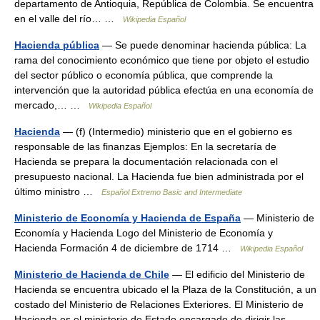
departamento de Antioquia, República de Colombia. Se encuentra
en el valle del río… …
Wikipedia Español
Hacienda pública
— Se puede denominar hacienda pública: La
rama del conocimiento económico que tiene por objeto el estudio
del sector público o economía pública, que comprende la
intervención que la autoridad pública efectúa en una economía de
mercado,… …
Wikipedia Español
Hacienda
— (f) (Intermedio) ministerio que en el gobierno es
responsable de las finanzas Ejemplos: En la secretaría de
Hacienda se prepara la documentación relacionada con el
presupuesto nacional. La Hacienda fue bien administrada por el
último ministro …
Español Extremo Basic and Intermediate
Ministerio de Economía y Hacienda de España
— Ministerio de
Economía y Hacienda Logo del Ministerio de Economía y
Hacienda Formación 4 de diciembre de 1714 …
Wikipedia Español
Ministerio de Hacienda de Chile
— El edificio del Ministerio de
Hacienda se encuentra ubicado el la Plaza de la Constitución, a un
costado del Ministerio de Relaciones Exteriores. El Ministerio de
Hacienda es el ministerio de Estado encargado de dirigir las