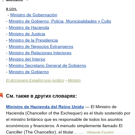
3
в соч.
-
Ministro de Gobernación
-
Ministro de Gobierno, Policia, Municipalidades y Culto
-
Ministro de Hacienda
-
Ministro de Justicia
-
Ministro de la Presidencia
-
Ministro de Negocios Extrangeros
-
Ministro de Relaciones Interiores
-
Ministro del Interior
-
Ministro Secretario General de Gobierno
-
Ministro de Gobierno
El diccionario Español-ruso jurídico
Ministro
>
См. также в других словарях:
Ministro de Hacienda del Reino Unido
— El Ministro de
Hacienda (Chancellor of the Exchequer) es el título sostenido por
el ministro británico que es responsable de todos los asuntos
económicos y financieros. A menudo simplemente llamado El
Canciller (The Chancellor), el titular… …
Wikipedia Español