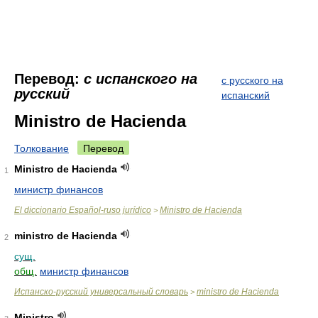
Перевод:
с испанского на
с русского на
русский
испанский
Ministro de Hacienda
Толкование
Перевод
Ministro de Hacienda
1
министр финансов
El diccionario Español-ruso jurídico
Ministro de Hacienda
>
ministro de Hacienda
2
сущ.
общ.
министр финансов
Испанско-русский универсальный словарь
ministro de Hacienda
>
Ministro