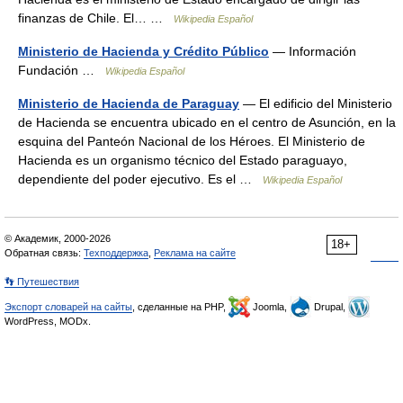
finanzas de Chile. El… …
Wikipedia Español
Ministerio de Hacienda y Crédito Público
— Información
Fundación …
Wikipedia Español
Ministerio de Hacienda de Paraguay
— El edificio del Ministerio
de Hacienda se encuentra ubicado en el centro de Asunción, en la
esquina del Panteón Nacional de los Héroes. El Ministerio de
Hacienda es un organismo técnico del Estado paraguayo,
dependiente del poder ejecutivo. Es el …
Wikipedia Español
© Академик, 2000-2026
18+
Обратная связь:
Техподдержка
,
Реклама на сайте
👣 Путешествия
Экспорт словарей на сайты
, сделанные на PHP,
Joomla,
Drupal,
WordPress, MODx.