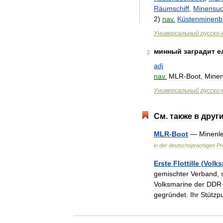
Räumschiff
,
Minensu
2
)
nav
.
Küstenminenb
Универсальный
русско
-
минный
заградит
е
2
adj
nav
.
MLR
-
Boot
,
Minen
Универсальный
русско
-
См
.
также
в
друг
MLR
-
Boot
—
Minenl
in
der
deutschsprachigen
Pr
Erste
Flottille
(
Volks
gemischter
Verband
,
Volksmarine
der
DDR
gegründet
.
Ihr
Stützp