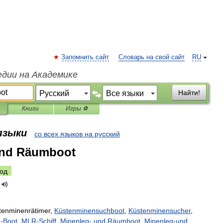
Запомнить сайт
Словарь на свой сайт
RU
едии на Академике
Найти!
Книги
Игры ⚽
 языки
со всех языков на русский
und Räumboot
од
tenminenrätimer
,
Küstenminensuchboot
,
Küstenminensucher
,
R
-
Boot
,
MLR
-
Schiff
,
Minenleg
-
und
Räumboot
,
Minenleg
-
und