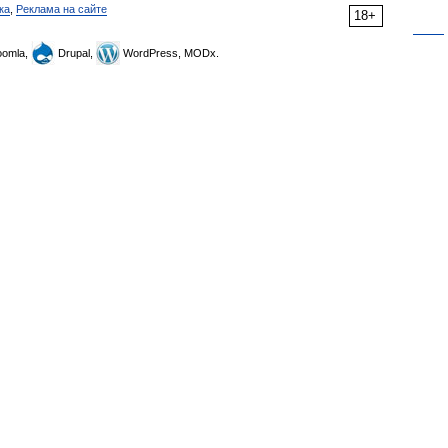
ка
,
Реклама на сайте
18+
omla,
Drupal,
WordPress, MODx.