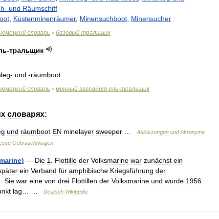
ch
-
und
Räumschiff
oot
,
Küstenminenräumer
,
Minensuchboot
,
Minensucher
немецкий
словарь
базовый
тральщик
>
ль
-
тральщик
leg
-
und
-
räumboot
немецкий
словарь
минный
заградит
ель
-
тральщик
>
их
словарях:
eg
und
räumboot
EN
minelayer
sweeper
…
Abkürzungen
und
Akronyme
esse
Gebrauchtwagen
marine
)
—
Die
1
.
Flottille
der
Volksmarine
war
zunächst
ein
später
ein
Verband
für
amphibische
Kriegsführung
der
.
Sie
war
eine
von
drei
Flottillen
der
Volksmarine
und
wurde
1956
unkt
lag
… …
Deutsch
Wikipedia