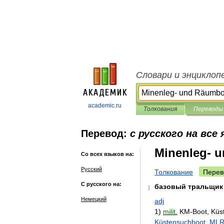
Словари и энциклоп
academic.ru
Толкования
Переводы
Перевод:
с русского на все
Minenleg- 
Со всех языков на:
Русский
Толкование
Перев
С русского на:
базовый
тральщик
1
Немецкий
adj
1
)
milit
.
KM
-
Boot
,
Küs
Küstensuchboot
,
ML