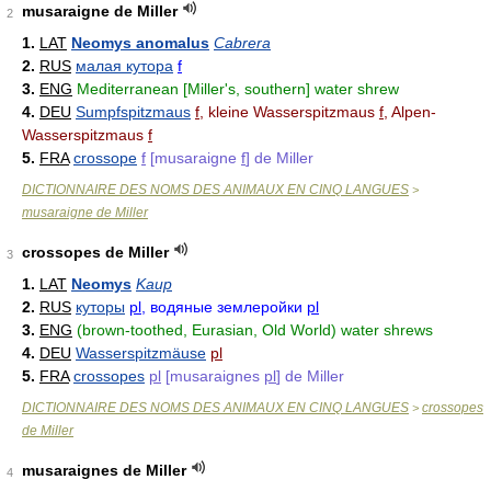
musaraigne de Miller
2
1.
LAT
Neomys anomalus
Cabrera
2.
RUS
малая кутора
f
3.
ENG
Mediterranean [Miller's, southern] water shrew
4.
DEU
Sumpfspitzmaus
f
, kleine Wasserspitzmaus
f
, Alpen-
Wasserspitzmaus
f
5.
FRA
crossope
f
[musaraigne
f
] de Miller
DICTIONNAIRE DES NOMS DES ANIMAUX EN CINQ LANGUES
>
musaraigne de Miller
crossopes de Miller
3
1.
LAT
Neomys
Kaup
2.
RUS
куторы
pl
, водяные землеройки
pl
3.
ENG
(brown-toothed, Eurasian, Old World) water shrews
4.
DEU
Wasserspitzmäuse
pl
5.
FRA
crossopes
pl
[musaraignes
pl
] de Miller
DICTIONNAIRE DES NOMS DES ANIMAUX EN CINQ LANGUES
crossopes
>
de Miller
musaraignes de Miller
4