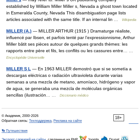
established by William Miller Miller s, Nevada a ghost town located
in Esmeralda County, Nevada This disambiguation page lists
articles associated with the same title. If an internal lin …
Wikipedia
MILLER (A.)
— MILLER ARTHUR (1915 ) Dramaturge réaliste,
influencé par Ibsen, et parfois tenté par l’expressionnisme, Arthur
Miller bâtit ses pièces autour de quelques grands thèmes: les
rapports entre père et fils, les conflits ou les cassures entre… …
Encyclopédie Universelle
MILLER S L
— En 1963 MILLER demostró que si se sometía a
descargas eléctricas o radiación ultravioleta durante varias
semanas a una mezcla de metano, amoníaco, hidrógeno y vapor
de agua, se generaba una mezcla de moléculas orgánicas
sencillas (ilustración… …
Diccionario médico
© Академик, 2000-2026
18+
Обратная связь:
Техподдержка
,
Реклама на сайте
👣 Путешествия
Экспорт словарей на сайты
, сделанные на PHP,
Joomla,
Drupal,