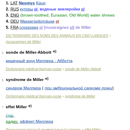
1.
LAT
Neomys
Kaup
2.
RUS
куторы
pl
, водяные землеройки
pl
3.
ENG
(brown-toothed, Eurasian, Old World) water shrews
4.
DEU
Wasserspitzmäuse
pl
5.
FRA
crossopes
pl
[musaraignes
pl
] de Miller
DICTIONNAIRE DES NOMS DES ANIMAUX EN CINQ LANGUES
>
musaraignes de Miller
sonde de Miller-Abbott
5
кишечный зонд Миллера - Абботта
Dictionnaire médical français-russe
sonde de Miller-Abbott
>
syndrome de Miller
6
синдром Миллера
(
при эмбриональной саркоме почки
)
Dictionnaire médical français-russe
syndrome de Miller
>
effet Miller
7
сущ.
радио.
эффект Миллера
Французско-русский универсальный словарь
effet Miller
>