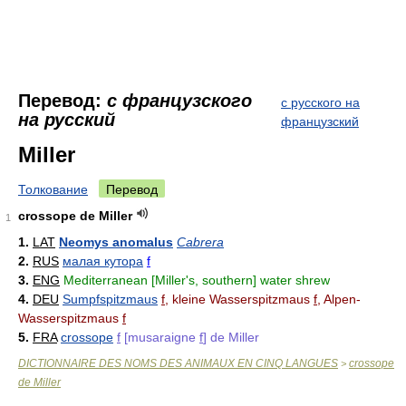
Перевод:
с французского
с русского на
на русский
французский
Miller
Толкование
Перевод
crossope de Miller
1
1.
LAT
Neomys anomalus
Cabrera
2.
RUS
малая кутора
f
3.
ENG
Mediterranean [Miller's, southern] water shrew
4.
DEU
Sumpfspitzmaus
f
, kleine Wasserspitzmaus
f
, Alpen-
Wasserspitzmaus
f
5.
FRA
crossope
f
[musaraigne
f
] de Miller
DICTIONNAIRE DES NOMS DES ANIMAUX EN CINQ LANGUES
crossope
>
de Miller