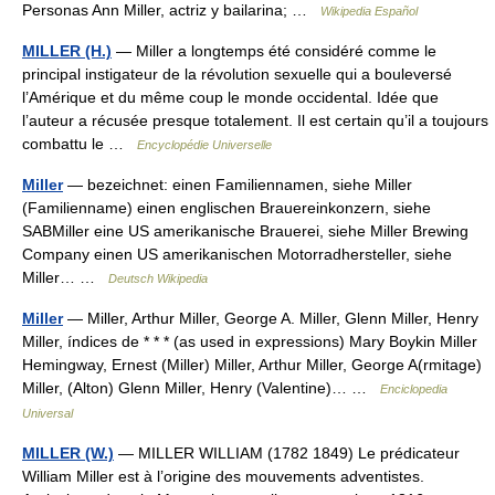
Personas Ann Miller, actriz y bailarina; …
Wikipedia Español
MILLER (H.)
— Miller a longtemps été considéré comme le
principal instigateur de la révolution sexuelle qui a bouleversé
l’Amérique et du même coup le monde occidental. Idée que
l’auteur a récusée presque totalement. Il est certain qu’il a toujours
combattu le …
Encyclopédie Universelle
Miller
— bezeichnet: einen Familiennamen, siehe Miller
(Familienname) einen englischen Brauereinkonzern, siehe
SABMiller eine US amerikanische Brauerei, siehe Miller Brewing
Company einen US amerikanischen Motorradhersteller, siehe
Miller… …
Deutsch Wikipedia
Miller
— Miller, Arthur Miller, George A. Miller, Glenn Miller, Henry
Miller, índices de * * * (as used in expressions) Mary Boykin Miller
Hemingway, Ernest (Miller) Miller, Arthur Miller, George A(rmitage)
Miller, (Alton) Glenn Miller, Henry (Valentine)… …
Enciclopedia
Universal
MILLER (W.)
— MILLER WILLIAM (1782 1849) Le prédicateur
William Miller est à l’origine des mouvements adventistes.