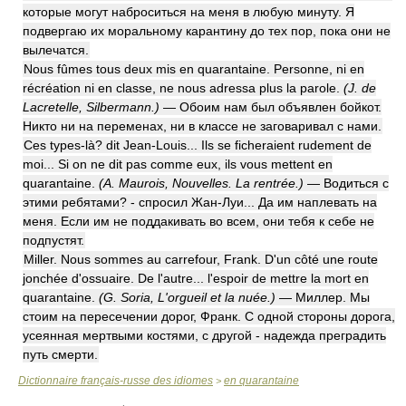
которые могут наброситься на меня в любую минуту. Я
подвергаю их моральному карантину до тех пор, пока они не
вылечатся.
Nous fûmes tous deux mis en quarantaine. Personne, ni en
récréation ni en classe, ne nous adressa plus la parole.
(J. de
Lacretelle, Silbermann.)
— Обоим нам был объявлен бойкот.
Никто ни на переменах, ни в классе не заговаривал с нами.
Ces types-là? dit Jean-Louis... Ils se ficheraient rudement de
moi... Si on ne dit pas comme eux, ils vous mettent en
quarantaine.
(A. Maurois, Nouvelles. La rentrée.)
— Водиться с
этими ребятами? - спросил Жан-Луи... Да им наплевать на
меня. Если им не поддакивать во всем, они тебя к себе не
подпустят.
Miller. Nous sommes au carrefour, Frank. D'un côté une route
jonchée d'ossuaire. De l'autre... l'espoir de mettre la mort en
quarantaine.
(G. Soria, L'orgueil et la nuée.)
— Миллер. Мы
стоим на пересечении дорог, Франк. С одной стороны дорога,
усеянная мертвыми костями, с другой - надежда преградить
путь смерти.
Dictionnaire français-russe des idiomes
en quarantaine
>