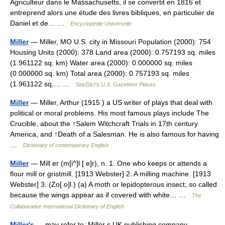
Agriculteur dans le Massachusetts, il se convertit en 1816 et
entreprend alors une étude des livres bibliques, en particulier de
Daniel et de… …
Encyclopédie Universelle
Miller
— Miller, MO U.S. city in Missouri Population (2000): 754
Housing Units (2000): 378 Land area (2000): 0.757193 sq. miles
(1.961122 sq. km) Water area (2000): 0.000000 sq. miles
(0.000000 sq. km) Total area (2000): 0.757193 sq. miles
(1.961122 sq.… …
StarDict's U.S. Gazetteer Places
Miller
— Miller, Arthur (1915 ) a US writer of plays that deal with
political or moral problems. His most famous plays include The
Crucible, about the ↑Salem Witchcraft Trials in 17th century
America, and ↑Death of a Salesman. He is also famous for having
…
Dictionary of contemporary English
Miller
— Mill er (m[i^]l [ e]r), n. 1. One who keeps or attends a
flour mill or gristmill. [1913 Webster] 2. A milling machine. [1913
Webster] 3. (Zo[ o]l.) (a) A moth or lepidopterous insect; so called
because the wings appear as if covered with white… …
The
Collaborative International Dictionary of English
Miller's
— may refer to: Miller s UK publishing company