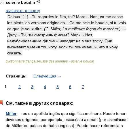
scier le boudin
20
вызывать тошноту
Daloux. [...] - Tu regardes le film, toi? Marc. - Non, ça me casse
les pieds les versions originales... Ça me scie le boudin, si tu vois
ce que je veux dire.
(C. Miller, La meilleure façon de marcher.)
—
Далу. - Ты, ты смотришь фильм? Марк. - Нет,
недублированные фильмы наводят на меня тоску. Они
вызывают у меня тошноту, если ты понимаешь, что я хочу
сказать.
Dictionnaire français-russe des idiomes
scier le boudin
>
Страницы
Следующая
→
1
2
3
4
5
6
7
См. также в других словарях:
Miller
— es un apellido inglés que significa molinero. Puede tener
diversos orígenes, por ejemplo, escocés o alemán (por asimilación
de Müller en países de habla inglesa). Puede hacer referencia a: