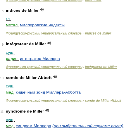
indices de Miller
8
гл.
метал.
миллеровские индексы
Французско-русский универсальный словарь
indices de Miller
>
intégrateur de Miller
9
сущ.
радио.
интегратор Миллера
Французско-русский универсальный словарь
intégrateur de Miller
>
sonde de Miller-Abbott
10
сущ.
мед.
кишечный зонд Миллера-Абботта
Французско-русский универсальный словарь
sonde de Miller-Abbott
>
syndrome de Miller
11
сущ.
мед.
синдром Миллера
(при эмбриональной саркоме почки)