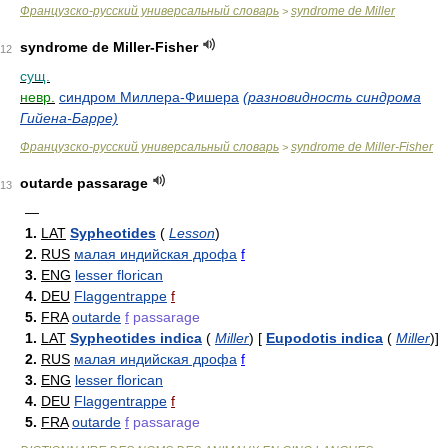
Французско-русский универсальный словарь
syndrome de Miller
>
syndrome de Miller-Fisher
12
сущ.
невр.
синдром Миллера-Фишера
(разновидность синдрома
Гийена-Барре)
Французско-русский универсальный словарь
syndrome de Miller-Fisher
>
outarde passarage
13
—
1.
LAT
Sypheotides
(
Lesson
)
2.
RUS
малая индийская дрофа
f
3.
ENG
lesser florican
4.
DEU
Flaggentrappe
f
5.
FRA
outarde
f
passarage
1.
LAT
Sypheotides indica
(
Miller
)
[
Eupodotis indica
(
Miller
)
]
2.
RUS
малая индийская дрофа
f
3.
ENG
lesser florican
4.
DEU
Flaggentrappe
f
5.
FRA
outarde
f
passarage