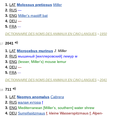
1.
LAT
Molossus pretiosus
Miller
2.
RUS
—
3.
ENG
Miller's mastiff bat
4.
DEU
—
5.
FRA
—
DICTIONNAIRE DES NOMS DES ANIMAUX EN CINQ LANGUES
1950
>
2041
17
1.
LAT
Microcebus murinus
J. Miller
2.
RUS
мышиный [миллеровский] лемур м
3.
ENG
(lesser, Miller's) mouse lemur
4.
DEU
—
5.
FRA
—
DICTIONNAIRE DES NOMS DES ANIMAUX EN CINQ LANGUES
2041
>
711
18
1.
LAT
Neomys anomalus
Cabrera
2.
RUS
малая кутора
f
3.
ENG
Mediterranean [Miller's, southern] water shrew
4.
DEU
Sumpfspitzmaus
f
, kleine Wasserspitzmaus
f
, Alpen-