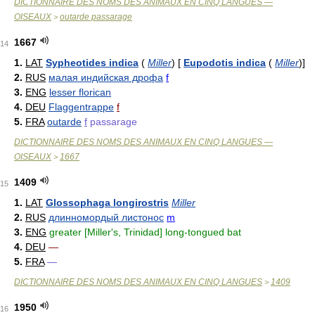
DICTIONNAIRE DES NOMS DES ANIMAUX EN CINQ LANGUES —
OISEAUX
outarde passarage
>
1667
14
1.
LAT
Sypheotides indica
(
Miller
)
[
Eupodotis indica
(
Miller
)
]
2.
RUS
малая индийская дрофа
f
3.
ENG
lesser florican
4.
DEU
Flaggentrappe
f
5.
FRA
outarde
f
passarage
DICTIONNAIRE DES NOMS DES ANIMAUX EN CINQ LANGUES —
OISEAUX
1667
>
1409
15
1.
LAT
Glossophaga longirostris
Miller
2.
RUS
длинномордый листонос
m
3.
ENG
greater [Miller's, Trinidad] long-tongued bat
4.
DEU
—
5.
FRA
—
DICTIONNAIRE DES NOMS DES ANIMAUX EN CINQ LANGUES
1409
>
1950
16