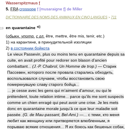
Wasserspitzmaus
f
5.
FRA
crossope
f
[musaraigne
f
] de Miller
DICTIONNAIRE DES NOMS DES ANIMAUX EN CINQ LANGUES
711
>
en quarantaine
19
(
обыкн. употр.
с гл.
être, mettre, être mis, tenir, etc.)
1)
на карантине, в принудительной изоляции
2)
в состоянии бойкота
Le vieux Passevin, plus ou moins tenu en quarantaine depuis sa
cuite, en avait profité pour redorer son blason d'ancien
combattant...
(J.-P. Chabrol, Un Homme de trop.)
— Старик
Пассевен, которого после провала старались обходить,
воспользовался случаем, чтобы восстановить свою
померкнувшую славу старого бойца...
... je cesse avec les gens qui m'aiment d'amour, ou qui le
prétendent, toute relation intime... parce qu'ils me sont suspects
comme un chien enragé qui peut avoir une crise. Je les mets
donc en quarantaine morale jusqu'à ce que leur maladie soit
passée.
(G. de Mau-passant, Bel-Ami.)
—... с теми, кто меня
любит как женщину или притворяется влюбленным, я
порываю всякие отношения... Я их боюсь как бешеных собак,