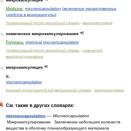
10
Medicine:
microencapsulation
(включение лекарственных
средств в микрокапсулы)
Универсальный русско-английский словарь
микрокапсуляция
>
химическое микрокапсулирование
11
Polymers:
chemical microencapsulation
Универсальный русско-английский словарь
химическое
>
микрокапсулирование
микрокапсуляция
12
ж.
microencapsulation
Большой русско-английский медицинский словарь
микрокапсуляция
>
См. также в других словарях:
microencapsulation
— Microencapsulation
Микрокапсулирование Заключение небольших количеств
вещества в оболочку пленкообразующего материала