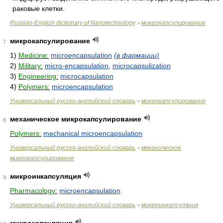
раковые клетки.
Russian-English dictionary of Nanotechnology
микрокапсулирование
>
микрокапсулирование
7
1)
Medicine:
microencapsulation
(в фармации)
2)
Military:
micro-encapsulation
,
microcapsulization
3)
Engineering:
microcapsulation
4)
Polymers:
microencapsulation
Универсальный русско-английский словарь
микрокапсулирование
>
механическое микрокапсулирование
8
Polymers:
mechanical microencapsulation
Универсальный русско-английский словарь
механическое
>
микрокапсулирование
микроинкапсуляция
9
Pharmacology:
microencapsulation
Универсальный русско-английский словарь
микроинкапсуляция
>
микрокапсуляция