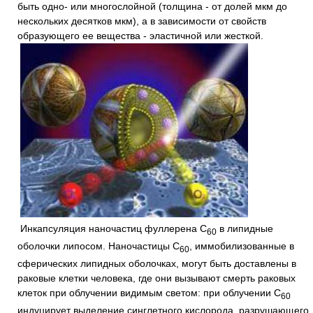
быть одно- или многослойной (толщина - от долей мкм до
нескольких десятков мкм), а в зависимости от свойств
образующего ее вещества - эластичной или жесткой.
Инкапсуляция наночастиц фуллерена C
в липидные
60
оболочки липосом. Наночастицы C
, иммобилизованные в
60
сферических липидных оболочках, могут быть доставлены в
раковые клетки человека, где они вызывают смерть раковых
клеток при облучении видимым светом: при облучении C
60
индуцирует выделение синглетного кислорода, разрушающего