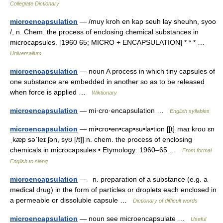
Collegiate Dictionary
microencapsulation
— /muy kroh en kap seuh lay sheuhn, syoo
/, n. Chem. the process of enclosing chemical substances in
microcapsules. [1960 65; MICRO + ENCAPSULATION] * * * …
Universalium
microencapsulation
— noun A process in which tiny capsules of
one substance are embedded in another so as to be released
when force is applied …
Wiktionary
microencapsulation
— mi·cro·encapsulation …
English syllables
microencapsulation
— mi•cro•en•cap•su•la•tion [[t]ˌmaɪ kroʊ ɛn
ˌkæp səˈleɪ ʃən, syʊ [/t]] n. chem. the process of enclosing
chemicals in microcapsules • Etymology: 1960–65 …
From formal
English to slang
microencapsulation
— n. preparation of a substance (e.g. a
medical drug) in the form of particles or droplets each enclosed in
a permeable or dissoluble capsule …
Dictionary of difficult words
microencapsulation
— noun see microencapsulate …
Useful