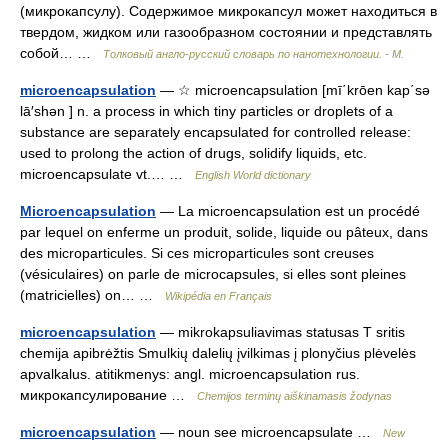
(микрокапсулу). Содержимое микрокапсул может находиться в
твердом, жидком или газообразном состоянии и представлять
собой… …
Толковый англо-русский словарь по нанотехнологии. - М.
microencapsulation
— ☆ microencapsulation [mī΄krōen kap΄sə
lā′shən ] n. a process in which tiny particles or droplets of a
substance are separately encapsulated for controlled release:
used to prolong the action of drugs, solidify liquids, etc.
microencapsulate vt.… …
English World dictionary
Microencapsulation
— La microencapsulation est un procédé
par lequel on enferme un produit, solide, liquide ou pâteux, dans
des microparticules. Si ces microparticules sont creuses
(vésiculaires) on parle de microcapsules, si elles sont pleines
(matricielles) on… …
Wikipédia en Français
microencapsulation
— mikrokapsuliavimas statusas T sritis
chemija apibrėžtis Smulkių dalelių įvilkimas į plonyčius plėvelės
apvalkalus. atitikmenys: angl. microencapsulation rus.
микрокапсулирование …
Chemijos terminų aiškinamasis žodynas
microencapsulation
— noun see microencapsulate …
New