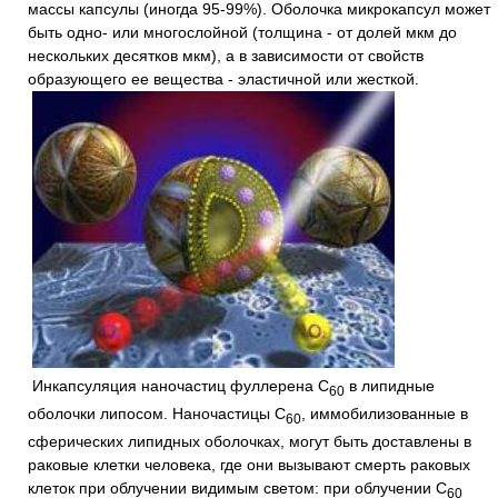
массы капсулы (иногда 95-99%). Оболочка микрокапсул может
быть одно- или многослойной (толщина - от долей мкм до
нескольких десятков мкм), а в зависимости от свойств
образующего ее вещества - эластичной или жесткой.
Инкапсуляция наночастиц фуллерена C
в липидные
60
оболочки липосом. Наночастицы C
, иммобилизованные в
60
сферических липидных оболочках, могут быть доставлены в
раковые клетки человека, где они вызывают смерть раковых
клеток при облучении видимым светом: при облучении C
60