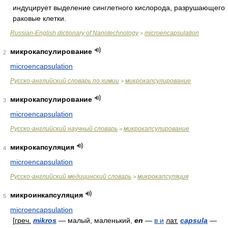
индуцирует выделение синглетного кислорода, разрушающего
раковые клетки.
Russian-English dictionary of Nanotechnology
microencapsulation
>
микрокапсулирование
2
microencapsulation
Русско-английский словарь по химии
микрокапсулирование
>
микрокапсулирование
3
microencapsulation
Русско-английский научный словарь
микрокапсулирование
>
микрокапсуляция
4
microencapsulation
Русско-английский медицинский словарь
микрокапсуляция
>
микроинкапсуляция
5
microencapsulation
[
греч.
mikros
— малый, маленький,
en
—
в и
лат.
capsula
—