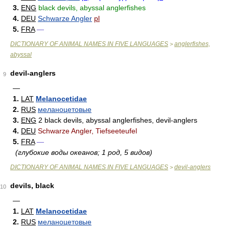
3.
ENG
black devils, abyssal anglerfishes
4.
DEU
Schwarze Angler
pl
5.
FRA
—
DICTIONARY OF ANIMAL NAMES IN FIVE LANGUAGES
anglerfishes,
>
abyssal
devil-anglers
9
—
1.
LAT
Melanocetidae
2.
RUS
меланоцетовые
3.
ENG
2 black devils, abyssal anglerfishes, devil-anglers
4.
DEU
Schwarze Angler, Tiefseeteufel
5.
FRA
—
(глубокие воды океанов; 1 род, 5 видов)
DICTIONARY OF ANIMAL NAMES IN FIVE LANGUAGES
devil-anglers
>
devils, black
10
—
1.
LAT
Melanocetidae
2.
RUS
меланоцетовые