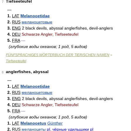
Tiefseeteufel
7
—
1.
LAT
Melanocetidae
2.
RUS
меланоцетовые
3.
ENG
2 black devils, abyssal anglerfishes, devil-anglers
4.
DEU
Schwarze Angler, Tiefseeteufel
5.
FRA
—
(глубокие воды океанов; 1 род, 5 видов)
FÜNFSPRACHIGES WÖRTERBUCH DER TIERISCHEN NAMEN
>
Tiefseeteufel
anglerfishes, abyssal
8
—
1.
LAT
Melanocetidae
2.
RUS
меланоцетовые
3.
ENG
2 black devils, abyssal anglerfishes, devil-anglers
4.
DEU
Schwarze Angler, Tiefseeteufel
5.
FRA
—
(глубокие воды океанов; 1 род, 5 видов)
1.
LAT
Melanocetus
Günther
2.
RUS
меланоцеты
pl
, чёрные удильщики
pl