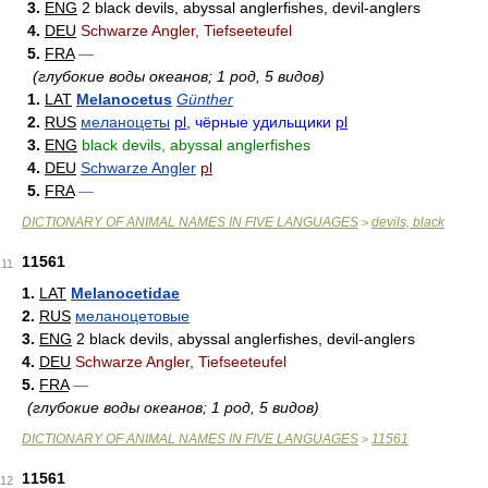
3.
ENG
2 black devils, abyssal anglerfishes, devil-anglers
4.
DEU
Schwarze Angler, Tiefseeteufel
5.
FRA
—
(глубокие воды океанов; 1 род, 5 видов)
1.
LAT
Melanocetus
Günther
2.
RUS
меланоцеты
pl
, чёрные удильщики
pl
3.
ENG
black devils, abyssal anglerfishes
4.
DEU
Schwarze Angler
pl
5.
FRA
—
DICTIONARY OF ANIMAL NAMES IN FIVE LANGUAGES
devils, black
>
11561
11
1.
LAT
Melanocetidae
2.
RUS
меланоцетовые
3.
ENG
2 black devils, abyssal anglerfishes, devil-anglers
4.
DEU
Schwarze Angler, Tiefseeteufel
5.
FRA
—
(глубокие воды океанов; 1 род, 5 видов)
DICTIONARY OF ANIMAL NAMES IN FIVE LANGUAGES
11561
>
11561
12