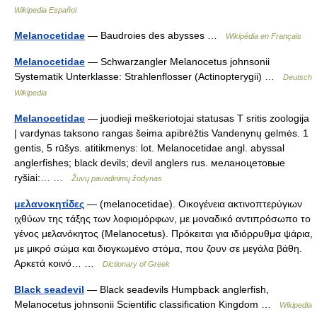
Wikipedia Español
Melanocetidae
— Baudroies des abysses …
Wikipédia en Français
Melanocetidae
— Schwarzangler Melanocetus johnsonii
Systematik Unterklasse: Strahlenflosser (Actinopterygii) …
Deutsch
Wikipedia
Melanocetidae
— juodieji meškeriotojai statusas T sritis zoologija
| vardynas taksono rangas šeima apibrėžtis Vandenynų gelmės. 1
gentis, 5 rūšys. atitikmenys: lot. Melanocetidae angl. abyssal
anglerfishes; black devils; devil anglers rus. меланоцетовые
ryšiai:… …
Žuvų pavadinimų žodynas
μελανοκητίδες
— (melanocetidae). Οικογένεια ακτινοπτερύγιων
ιχθύων της τάξης των λοφιομόρφων, με μοναδικό αντιπρόσωπο το
γένος μελανόκητος (Μelanocetus). Πρόκειται για ιδιόρρυθμα ψάρια,
με μικρό σώμα και διογκωμένο στόμα, που ζουν σε μεγάλα βάθη.
Αρκετά κοινό… …
Dictionary of Greek
Black seadevil
— Black seadevils Humpback anglerfish,
Melanocetus johnsonii Scientific classification Kingdom …
Wikipedia