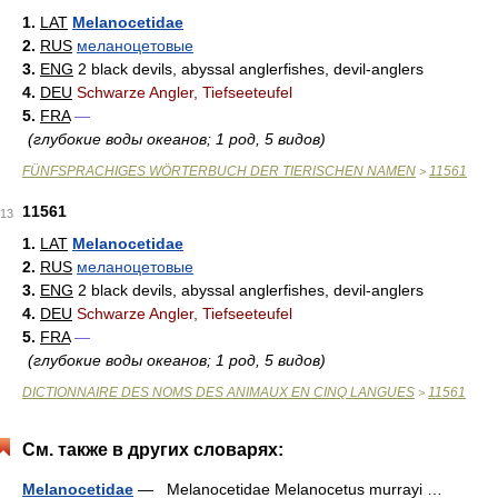
1.
LAT
Melanocetidae
2.
RUS
меланоцетовые
3.
ENG
2 black devils, abyssal anglerfishes, devil-anglers
4.
DEU
Schwarze Angler, Tiefseeteufel
5.
FRA
—
(глубокие воды океанов; 1 род, 5 видов)
FÜNFSPRACHIGES WÖRTERBUCH DER TIERISCHEN NAMEN
11561
>
11561
13
1.
LAT
Melanocetidae
2.
RUS
меланоцетовые
3.
ENG
2 black devils, abyssal anglerfishes, devil-anglers
4.
DEU
Schwarze Angler, Tiefseeteufel
5.
FRA
—
(глубокие воды океанов; 1 род, 5 видов)
DICTIONNAIRE DES NOMS DES ANIMAUX EN CINQ LANGUES
11561
>
См. также в других словарях:
Melanocetidae
— Melanocetidae Melanocetus murrayi …