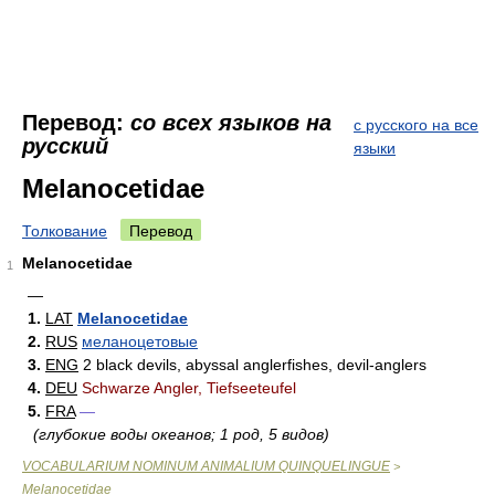
Перевод:
со всех языков на
с русского на все
русский
языки
Melanocetidae
Толкование
Перевод
Melanocetidae
1
—
1.
LAT
Melanocetidae
2.
RUS
меланоцетовые
3.
ENG
2 black devils, abyssal anglerfishes, devil-anglers
4.
DEU
Schwarze Angler, Tiefseeteufel
5.
FRA
—
(глубокие воды океанов; 1 род, 5 видов)
VOCABULARIUM NOMINUM ANIMALIUM QUINQUELINGUE
>
Melanocetidae