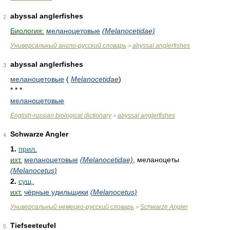
abyssal anglerfishes
2
Биология:
меланоцетовые
(Melanocetidae)
Универсальный англо-русский словарь
abyssal anglerfishes
>
abyssal anglerfishes
3
меланоцетовые
(
Melanocetidae
)
* * *
меланоцетовые
English-russian biological dictionary
abyssal anglerfishes
>
Schwarze Angler
4
1.
прил.
ихт.
меланоцетовые
(Melanocetidae)
, меланоцеты
(Melanocetus)
2.
сущ.
ихт.
чёрные удильщики
(Melanocetus)
Универсальный немецко-русский словарь
Schwarze Angler
>
Tiefseeteufel
5