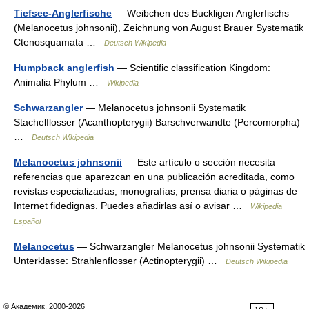
Tiefsee-Anglerfische
— Weibchen des Buckligen Anglerfischs
(Melanocetus johnsonii), Zeichnung von August Brauer Systematik
Ctenosquamata …
Deutsch Wikipedia
Humpback anglerfish
— Scientific classification Kingdom:
Animalia Phylum …
Wikipedia
Schwarzangler
— Melanocetus johnsonii Systematik
Stachelflosser (Acanthopterygii) Barschverwandte (Percomorpha)
…
Deutsch Wikipedia
Melanocetus johnsonii
— Este artículo o sección necesita
referencias que aparezcan en una publicación acreditada, como
revistas especializadas, monografías, prensa diaria o páginas de
Internet fidedignas. Puedes añadirlas así o avisar …
Wikipedia
Español
Melanocetus
— Schwarzangler Melanocetus johnsonii Systematik
Unterklasse: Strahlenflosser (Actinopterygii) …
Deutsch Wikipedia
© Академик, 2000-2026