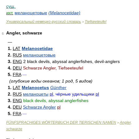
сущ.
ихт.
меланоцетовые
(Melanocetidae)
Универсальный немецко-русский словарь
Tiefseeteufel
>
Angler, schwarze
6
—
1.
LAT
Melanocetidae
2.
RUS
меланоцетовые
3.
ENG
2 black devils, abyssal anglerfishes, devil-anglers
4.
DEU
Schwarze Angler, Tiefseeteufel
5.
FRA
—
(глубокие воды океанов; 1 род, 5 видов)
1.
LAT
Melanocetus
Günther
2.
RUS
меланоцеты
pl
, чёрные удильщики
pl
3.
ENG
black devils, abyssal anglerfishes
4.
DEU
Schwarze Angler
pl
5.
FRA
—
FÜNFSPRACHIGES WÖRTERBUCH DER TIERISCHEN NAMEN
Angler,
>
schwarze