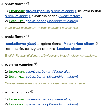
snakeflower
4
1)
Биология:
глухая крапива
(Lamium album)
, яснотка белая
(Lamium album)
, смолёвка белая
(Silene latifolia)
2)
Ботаника:
дрёма белая
(Melandrium album)
Универсальный англо-русский словарь
snakeflower
>
snakeflower
5
snakeflower
(бот)
1. дрёма белая,
Melandrium album
; 2.
яснотка белая, глухая крапива,
Lamium album
English-Russian dictionary of biology and biotechnology
snakeflower
>
evening campion
6
1)
Биология:
смолёвка белая
(Silene alba)
2)
Ботаника:
дрёма белая
(Melandrium album)
Универсальный англо-русский словарь
evening campion
>
white campion
7
1)
Биология:
смолёвка белая
(Silene alba)
2)
Ботаника:
дрёма белая
(Melandrium album)