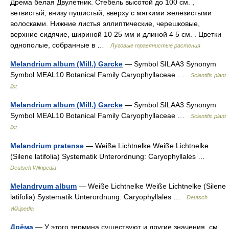
Дрема белая Двулетник. Стебель высотой до 100 см. ,
ветвистый, внизу пушистый, вверху с мягкими железистыми
волосками. Нижние листья эллиптические, черешковые,
верхние сидячие, шириной 10 25 мм и длиной 4 5 см. . Цветки
однополые, собранные в …
Лyговые травянистые растения
Melandrium album (Mill.) Garcke
— Symbol SILAA3 Synonym
Symbol MEAL10 Botanical Family Caryophyllaceae …
Scientific plant
list
Melandrium album (Mill.) Garcke
— Symbol SILAA3 Synonym
Symbol MEAL10 Botanical Family Caryophyllaceae …
Scientific plant
list
Melandrium pratense
— Weiße Lichtnelke Weiße Lichtnelke
(Silene latifolia) Systematik Unterordnung: Caryophyllales …
Deutsch Wikipedia
Melandryum album
— Weiße Lichtnelke Weiße Lichtnelke (Silene
latifolia) Systematik Unterordnung: Caryophyllales …
Deutsch
Wikipedia
Дрёма
— У этого термина существуют и другие значения, см.