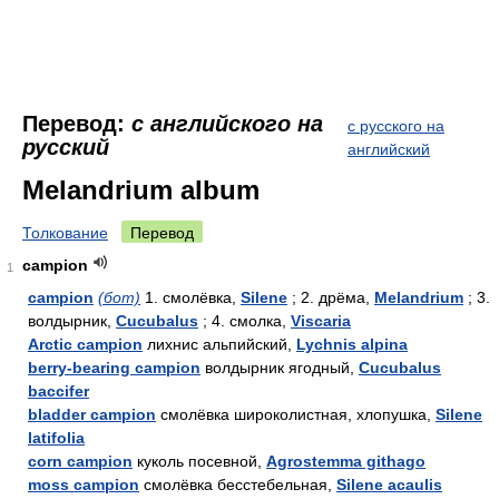
Перевод:
с английского на
с русского на
русский
английский
Melandrium album
Толкование
Перевод
campion
1
campion
(бот)
1. смолёвка,
Silene
; 2. дрёма,
Melandrium
; 3.
волдырник,
Cucubalus
; 4. смолка,
Viscaria
Arctic campion
лихнис альпийский,
Lychnis alpina
berry-bearing campion
волдырник ягодный,
Cucubalus
baccifer
bladder campion
смолёвка широколистная, хлопушка,
Silene
latifolia
corn campion
куколь посевной,
Agrostemma githago
moss campion
смолёвка бесстебельная,
Silene acaulis