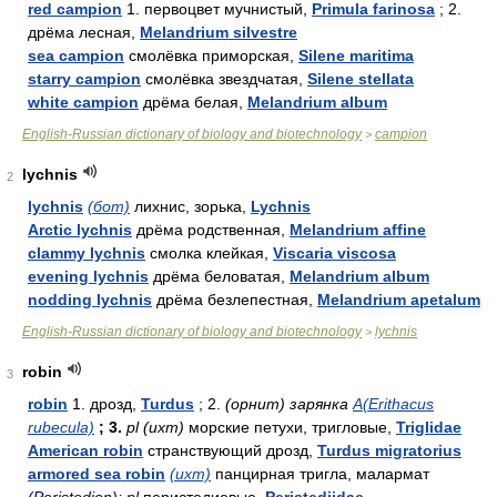
red campion
1. первоцвет мучнистый,
Primula farinosa
; 2.
дрёма лесная,
Melandrium silvestre
sea campion
смолёвка приморская,
Silene maritima
starry campion
смолёвка звездчатая,
Silene stellata
white campion
дрёма белая,
Melandrium album
English-Russian dictionary of biology and biotechnology
campion
>
lychnis
2
lychnis
(бот)
лихнис, зорька,
Lychnis
Arctic lychnis
дрёма родственная,
Melandrium affine
clammy lychnis
смолка клейкая,
Viscaria viscosa
evening lychnis
дрёма беловатая,
Melandrium album
nodding lychnis
дрёма безлепестная,
Melandrium apetalum
English-Russian dictionary of biology and biotechnology
lychnis
>
robin
3
robin
1. дрозд,
Turdus
; 2.
(орнит) зарянка
A(Erithacus
rubecula)
; 3.
pl (ихт)
морские петухи, тригловые,
Triglidae
American robin
странствующий дрозд,
Turdus migratorius
armored sea robin
(ихт)
панцирная тригла, малармат