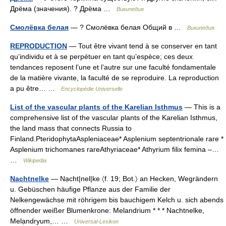
Дрёма (значения). ? Дрёма …
Википедия
Смолёвка белая
— ? Смолёвка белая Общий в …
Википедия
REPRODUCTION
— Tout être vivant tend à se conserver en tant
qu’individu et à se perpétuer en tant qu’espèce; ces deux
tendances reposent l’une et l’autre sur une faculté fondamentale
de la matière vivante, la faculté de se reproduire. La reproduction
a pu être… …
Encyclopédie Universelle
List of the vascular plants of the Karelian Isthmus
— This is a
comprehensive list of the vascular plants of the Karelian Isthmus,
the land mass that connects Russia to
Finland.PteridophytaAspleniaceae* Asplenium septentrionale rare *
Asplenium trichomanes rareAthyriaceae* Athyrium filix femina –…
…
Wikipedia
Nachtnelke
— Nạcht|nel|ke 〈f. 19; Bot.〉 an Hecken, Wegrändern
u. Gebüschen häufige Pflanze aus der Familie der
Nelkengewächse mit röhrigem bis bauchigem Kelch u. sich abends
öffnender weißer Blumenkrone: Melandrium * * * Nachtnelke,
Melạndryum,… …
Universal-Lexikon