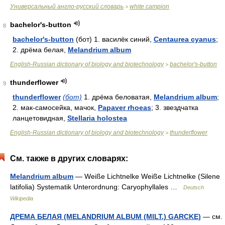
Универсальный англо-русский словарь
white campion
>
bachelor's-button
8
bachelor's-button
(бот) 1. василёк синий,
Centaurea cyanus
;
2. дрёма белая,
Melandrium album
English-Russian dictionary of biology and biotechnology
bachelor's-button
>
thunderflower
9
thunderflower
(бот)
1. дрёма беловатая,
Melandrium album
;
2. мак-самосейка, мачок,
Papaver rhoeas
; 3. звездчатка
ланцетовидная,
Stellaria holostea
English-Russian dictionary of biology and biotechnology
thunderflower
>
См. также в других словарях:
Melandrium album
— Weiße Lichtnelke Weiße Lichtnelke (Silene
latifolia) Systematik Unterordnung: Caryophyllales …
Deutsch
Wikipedia
ДРЕМА БЕЛАЯ (MELANDRIUM ALBUM (MILT.) GARCKE)
— см.