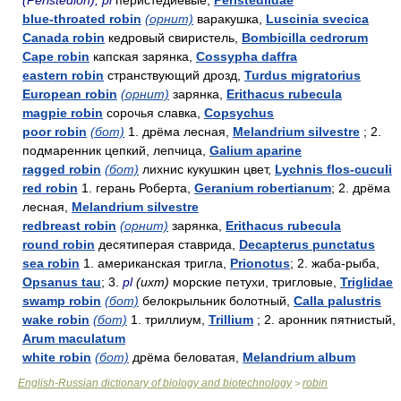
(Peristedion); pl
перистедиевые,
Peristediidae
blue-throated robin
(орнит)
варакушка,
Luscinia svecica
Canada robin
кедровый свиристель,
Bombicilla cedrorum
Cape robin
капская зарянка,
Cossypha daffra
eastern robin
странствующий дрозд,
Turdus migratorius
European robin
(орнит)
зарянка,
Erithacus rubecula
magpie robin
сорочья славка,
Copsychus
poor robin
(бот)
1. дрёма лесная,
Melandrium silvestre
; 2.
подмаренник цепкий, лепчица,
Galium aparine
ragged robin
(бот)
лихнис кукушкин цвет,
Lychnis flos-cuculi
red robin
1. герань Роберта,
Geranium robertianum
; 2. дрёма
лесная,
Melandrium silvestre
redbreast robin
(орнит)
зарянка,
Erithacus rubecula
round robin
десятиперая ставрида,
Decapterus punctatus
sea robin
1. американская тригла,
Prionotus
; 2. жаба-рыба,
Opsanus tau
; 3.
pl
(ихт)
морские петухи, тригловые,
Triglidae
swamp robin
(бот)
белокрыльник болотный,
Calla palustris
wake robin
(бот)
1. триллиум,
Trillium
; 2. аронник пятнистый,
Arum maculatum
white robin
(бот)
дрёма беловатая,
Melandrium album
English-Russian dictionary of biology and biotechnology
robin
>