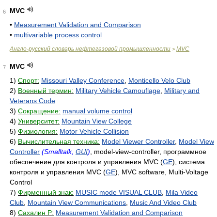
MVC
6
•
Measurement Validation and Comparison
•
multivariable process control
Англо-русский словарь нефтегазовой промышленности
MVC
>
MVC
7
1)
Спорт:
Missouri Valley Conference
,
Monticello Velo Club
2)
Военный термин:
Military Vehicle Camouflage
,
Military and
Veterans Code
3)
Сокращение:
manual volume control
4)
Университет:
Mountain View College
5)
Физиология:
Motor Vehicle Collision
6)
Вычислительная техника:
Model Viewer Controller
,
Model View
Controller
(Smalltalk,
GUI
)
, model-view-controller, программное
обеспечение для контроля и управления MVC (
GE
), система
контроля и управления MVC (
GE
), MVC software, Multi-Voltage
Control
7)
Фирменный знак:
MUSIC mode VISUAL CLUB
,
Mila Video
Club
,
Mountain View Communications
,
Music And Video Club
8)
Сахалин Р:
Measurement Validation and Comparison