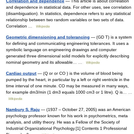
Correlation and dependence
— This article is about correlation
and dependence in statistical data. For other uses, see correlation
(disambiguation). In statistics, dependence refers to any statistical
relationship between two random variables or two sets of data.
Correlation …
Wikipedia
Geometric dimensioning and tolerancing
— (GD T) is a system
for defining and communicating engineering tolerances. It uses a
symbolic language on engineering drawings and computer
generated three dimensional solid models for explicitly describing
nominal geometry and its allowable… …
Wikipedia
Cardiac output
— (Q or or CO ) is the volume of blood being
pumped by the heart, in particular by a left or right ventricle in the
time interval of one minute. CO may be measured in many ways,
for example dm3/min (1 dm3 equals 1000 cm3 or 1 litre). Q is… …
Wikipedia
Nambury S. Raju
— (1937 – October 27, 2005) was an American
psychology professor known for his work in psychometrics, meta
analysis, and utility theory. He was a Fellow of the Society of
Industrial Organizational Psychology.[1] Contents 1 Professional