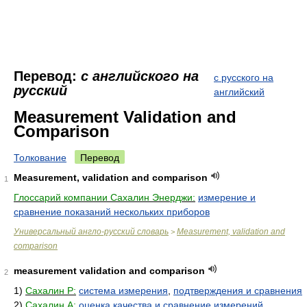
Перевод:
с английского на
с русского на
русский
английский
Measurement Validation and
Comparison
Толкование
Перевод
Measurement, validation and comparison
1
Глоссарий компании Сахалин Энерджи:
измерение и
сравнение показаний нескольких приборов
Универсальный англо-русский словарь
Measurement, validation and
>
comparison
measurement validation and comparison
2
1)
Сахалин Р:
система измерения
,
подтверждения и сравнения
2)
Сахалин А:
оценка качества и сравнение измерений