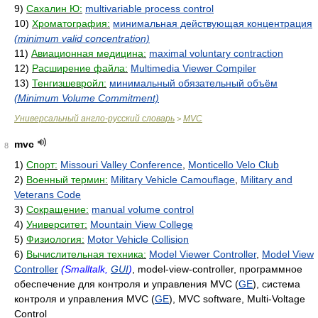
9)
Сахалин Ю:
multivariable process control
10)
Хроматография:
минимальная действующая концентрация
(minimum valid concentration)
11)
Авиационная медицина:
maximal voluntary contraction
12)
Расширение файла:
Multimedia Viewer Compiler
13)
Тенгизшевройл:
минимальный обязательный объём
(Minimum Volume Commitment)
Универсальный англо-русский словарь
MVC
>
mvc
8
1)
Спорт:
Missouri Valley Conference
,
Monticello Velo Club
2)
Военный термин:
Military Vehicle Camouflage
,
Military and
Veterans Code
3)
Сокращение:
manual volume control
4)
Университет:
Mountain View College
5)
Физиология:
Motor Vehicle Collision
6)
Вычислительная техника:
Model Viewer Controller
,
Model View
Controller
(Smalltalk,
GUI
)
, model-view-controller, программное
обеспечение для контроля и управления MVC (
GE
), система
контроля и управления MVC (
GE
), MVC software, Multi-Voltage
Control