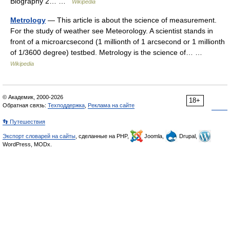
Biography 2… …
Wikipedia
Metrology
— This article is about the science of measurement.
For the study of weather see Meteorology. A scientist stands in
front of a microarcsecond (1 millionth of 1 arcsecond or 1 millionth
of 1/3600 degree) testbed. Metrology is the science of… …
Wikipedia
© Академик, 2000-2026
18+
Обратная связь:
Техподдержка
,
Реклама на сайте
👣 Путешествия
Экспорт словарей на сайты
, сделанные на PHP,
Joomla,
Drupal,
WordPress, MODx.