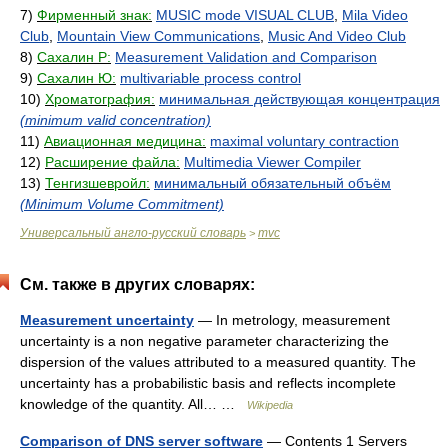
7)
Фирменный знак:
MUSIC mode VISUAL CLUB
,
Mila Video
Club
,
Mountain View Communications
,
Music And Video Club
8)
Сахалин Р:
Measurement Validation and Comparison
9)
Сахалин Ю:
multivariable process control
10)
Хроматография:
минимальная действующая концентрация
(minimum valid concentration)
11)
Авиационная медицина:
maximal voluntary contraction
12)
Расширение файла:
Multimedia Viewer Compiler
13)
Тенгизшевройл:
минимальный обязательный объём
(Minimum Volume Commitment)
Универсальный англо-русский словарь
mvc
>
См. также в других словарях:
Measurement uncertainty
— In metrology, measurement
uncertainty is a non negative parameter characterizing the
dispersion of the values attributed to a measured quantity. The
uncertainty has a probabilistic basis and reflects incomplete
knowledge of the quantity. All… …
Wikipedia
Comparison of DNS server software
— Contents 1 Servers