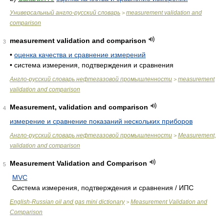
Универсальный англо-русский словарь
measurement validation and
>
comparison
measurement validation and comparison
3
•
оценка качества и сравнение измерений
•
система измерения, подтверждения и сравнения
Англо-русский словарь нефтегазовой промышленности
measurement
>
validation and comparison
Measurement, validation and comparison
4
измерение и сравнение показаний нескольких приборов
Англо-русский словарь нефтегазовой промышленности
Measurement,
>
validation and comparison
Measurement Validation and Comparison
5
MVC
Система измерения, подтверждения и сравнения / ИПС
English-Russian oil and gas mini dictionary
Measurement Validation and
>
Comparison