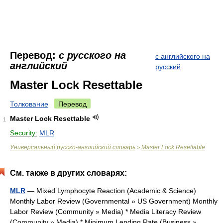
Перевод:
с русского на
с английского на
английский
русский
Master Lock Resettable
Толкование
Перевод
Master Lock Resettable
1
Security:
MLR
Универсальный русско-английский словарь
Master Lock Resettable
>
См. также в других словарях:
MLR
— Mixed Lymphocyte Reaction (Academic & Science)
Monthly Labor Review (Governmental » US Government) Monthly
Labor Review (Community » Media) * Media Literacy Review
(Community » Media) * Minimum Lending Rate (Business »