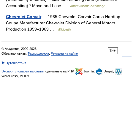
Accounting) * Move and Lose …
Abbreviations dictionary
Chevrolet Corvair
— 1965 Chevrolet Corvair Corsa Hardtop
Coupe Manufacturer Chevrolet Division of General Motors
Production 1959–1969 …
Wikipedia
© Академик, 2000-2026
18+
Обратная связь:
Техподдержка
,
Реклама на сайте
👣 Путешествия
Экспорт словарей на сайты
, сделанные на PHP,
Joomla,
Drupal,
WordPress, MODx.