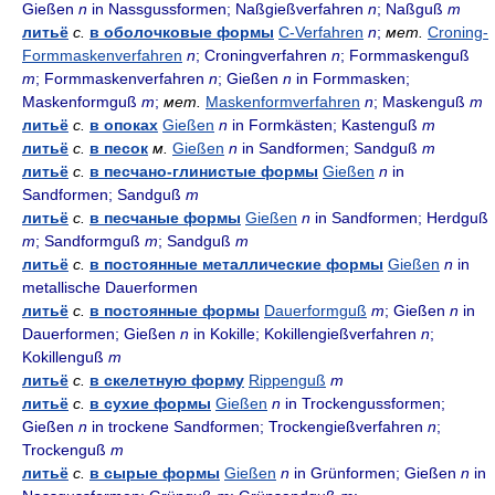
Gießen
n
in Nassgussformen; Naßgießverfahren
n
; Naßguß
m
литьё
с.
в оболочковые формы
C-Verfahren
n
;
мет.
Croning-
Formmaskenverfahren
n
; Croningverfahren
n
; Formmaskenguß
m
; Formmaskenverfahren
n
; Gießen
n
in Formmasken;
Maskenformguß
m
;
мет.
Maskenformverfahren
n
; Maskenguß
m
литьё
с.
в опоках
Gießen
n
in Formkästen; Kastenguß
m
литьё
с.
в песок
м.
Gießen
n
in Sandformen; Sandguß
m
литьё
с.
в песчано-глинистые формы
Gießen
n
in
Sandformen; Sandguß
m
литьё
с.
в песчаные формы
Gießen
n
in Sandformen; Herdguß
m
; Sandformguß
m
; Sandguß
m
литьё
с.
в постоянные металлические формы
Gießen
n
in
metallische Dauerformen
литьё
с.
в постоянные формы
Dauerformguß
m
; Gießen
n
in
Dauerformen; Gießen
n
in Kokille; Kokillengießverfahren
n
;
Kokillenguß
m
литьё
с.
в скелетную форму
Rippenguß
m
литьё
с.
в сухие формы
Gießen
n
in Trockengussformen;
Gießen
n
in trockene Sandformen; Trockengießverfahren
n
;
Trockenguß
m
литьё
с.
в сырые формы
Gießen
n
in Grünformen; Gießen
n
in