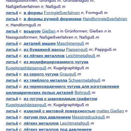
Nassgussformen; Grünguß
m
; Grünsandguß
m
;
Naßgießverfahren
n
; Naßguß
m
литьё
с.
в формы
Formgießverfahren
n
; Formguß
m
литьё
с.
в формы ручной формовки
Handformgießverfahren
n
; Handformguß
m
литьё
с.
всырую
Gießen
n
in Grünformen; Gießen
n
in
Nassgussformen; Naßgießverfahren
n
; Naßguß
m
литьё
с.
деталей машин
Maschinenguß
m
литьё
с.
из бумажной массы
Pappenguß
m
; Pappguß
m
литьё
с.
из лёгких металлов
Leichtmetallguß
m
литьё
с.
из модифицированного чугуна
Kugelgraphiteisenguß
m
; Kugelgraphitguß
m
литьё
с.
из серого чугуна
Grauguß
m
литьё
с.
из тяжёлого металла
Schwermetallguß
m
литьё
с.
из черносердечного чугуна для изготовления
цилиндрических полых деталей
Bohrguß
m
литьё
с.
из чугуна с шаровидным графитом
Kugelgraphiteisenguß
m
; Kugelgraphitguß
m
литьё
с.
изделий с матовой поверхностью
mattes Gießen
n
литьё
с.
латуни под давлением
Messingdruckguß
m
литьё
с.
лёгких металлов
Leichtmetallguß
m
литьё
с.
лёгких металлов под давлением