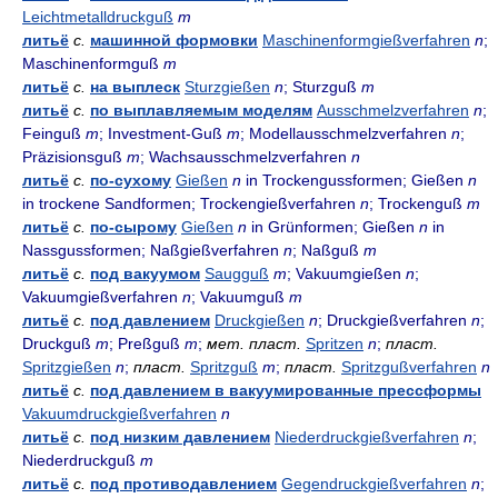
Leichtmetalldruckguß
m
литьё
с.
машинной формовки
Maschinenformgießverfahren
n
;
Maschinenformguß
m
литьё
с.
на выплеск
Sturzgießen
n
; Sturzguß
m
литьё
с.
по выплавляемым моделям
Ausschmelzverfahren
n
;
Feinguß
m
; Investment-Guß
m
; Modellausschmelzverfahren
n
;
Präzisionsguß
m
; Wachsausschmelzverfahren
n
литьё
с.
по-сухому
Gießen
n
in Trockengussformen; Gießen
n
in trockene Sandformen; Trockengießverfahren
n
; Trockenguß
m
литьё
с.
по-сырому
Gießen
n
in Grünformen; Gießen
n
in
Nassgussformen; Naßgießverfahren
n
; Naßguß
m
литьё
с.
под вакуумом
Saugguß
m
; Vakuumgießen
n
;
Vakuumgießverfahren
n
; Vakuumguß
m
литьё
с.
под давлением
Druckgießen
n
; Druckgießverfahren
n
;
Druckguß
m
; Preßguß
m
;
мет. пласт.
Spritzen
n
;
пласт.
Spritzgießen
n
;
пласт.
Spritzguß
m
;
пласт.
Spritzgußverfahren
n
литьё
с.
под давлением в вакуумированные прессформы
Vakuumdruckgießverfahren
n
литьё
с.
под низким давлением
Niederdruckgießverfahren
n
;
Niederdruckguß
m
литьё
с.
под противодавлением
Gegendruckgießverfahren
n
;