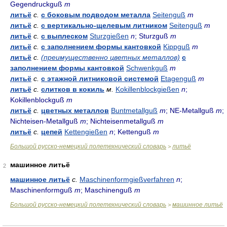
Gegendruckguß
m
литьё
с.
с боковым подводом металла
Seitenguß
m
литьё
с.
с вертикально-щелевым литником
Seitenguß
m
литьё
с.
с выплеском
Sturzgießen
n
; Sturzguß
m
литьё
с.
с заполнением формы кантовкой
Kippguß
m
литьё
с.
(преимущественно цветных металлов)
с
заполнением формы кантовкой
Schwenkguß
m
литьё
с.
с этажной литниковой системой
Etagenguß
m
литьё
с.
слитков в кокиль
м.
Kokillenblockgießen
n
;
Kokillenblockguß
m
литьё
с.
цветных металлов
Buntmetallguß
m
; NE-Metallguß
m
;
Nichteisen-Metallguß
m
; Nichteisenmetallguß
m
литьё
с.
цепей
Kettengießen
n
; Kettenguß
m
Большой русско-немецкий полетехнический словарь
литьё
>
машинное литьё
2
машинное литьё
с.
Maschinenformgießverfahren
n
;
Maschinenformguß
m
; Maschinenguß
m
Большой русско-немецкий полетехнический словарь
машинное литьё
>