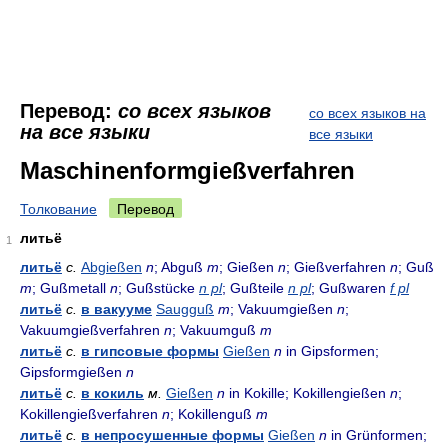
Перевод:
со всех языков
со всех языков на
на все языки
все языки
Maschinenformgießverfahren
Толкование
Перевод
литьё
1
литьё
с.
Abgießen
n
; Abguß
m
; Gießen
n
; Gießverfahren
n
; Guß
m
; Gußmetall
n
; Gußstücke
n pl
; Gußteile
n pl
; Gußwaren
f pl
литьё
с.
в вакууме
Saugguß
m
; Vakuumgießen
n
;
Vakuumgießverfahren
n
; Vakuumguß
m
литьё
с.
в гипсовые формы
Gießen
n
in Gipsformen;
Gipsformgießen
n
литьё
с.
в кокиль
м.
Gießen
n
in Kokille; Kokillengießen
n
;
Kokillengießverfahren
n
; Kokillenguß
m
литьё
с.
в непросушенные формы
Gießen
n
in Grünformen;