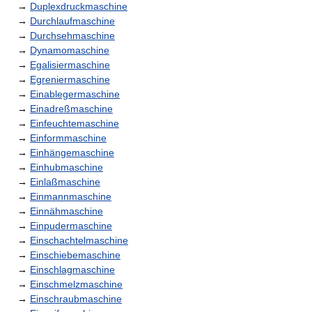
→
Duplexdruckmaschine
→
Durchlaufmaschine
→
Durchsehmaschine
→
Dynamomaschine
→
Egalisiermaschine
→
Egreniermaschine
→
Einablegermaschine
→
Einadreßmaschine
→
Einfeuchtemaschine
→
Einformmaschine
→
Einhängemaschine
→
Einhubmaschine
→
Einlaßmaschine
→
Einmannmaschine
→
Einnähmaschine
→
Einpudermaschine
→
Einschachtelmaschine
→
Einschiebemaschine
→
Einschlagmaschine
→
Einschmelzmaschine
→
Einschraubmaschine