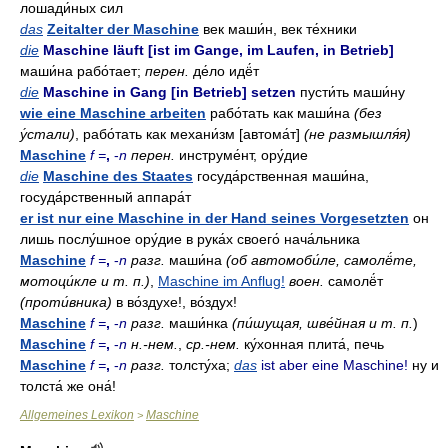
лошади́ных сил
das
Zeitalter der Maschine
век маши́н, век те́хники
die
Maschine läuft [ist im Gange, im Laufen, in Betrieb]
маши́на рабо́тает;
перен.
де́ло идё́т
die
Maschine in Gang [in Betrieb] setzen
пусти́ть маши́ну
wie eine Maschine arbeiten
рабо́тать как маши́на
(без
у́стали)
, рабо́тать как механи́зм [автома́т]
(не размышля́я)
Maschine
f =
,
-
n
перен.
инструме́нт, ору́дие
die
Maschine des Staates
госуда́рственная маши́на,
госуда́рственный аппара́т
er ist nur eine Maschine in der Hand seines Vorgesetzten
он
лишь послу́шное ору́дие в рука́х своего́ нача́льника
Maschine
f =
,
-
n
разг.
маши́на
(об автомоби́ле, самолё́те,
мотоци́кле и т. п.)
,
Maschine im Anflug!
воен.
самолё́т
(проти́вника)
в во́здухе!, во́здух!
Maschine
f =
,
-
n
разг.
маши́нка
(пи́шущая, шве́йная и т. п.
)
Maschine
f =
,
-
n
н.-нем.
,
ср.-нем.
ку́хонная плита́, печь
Maschine
f =
,
-
n
разг.
толсту́ха;
das
ist aber eine Maschine!
ну и
толста́ же она́!
Allgemeines Lexikon
Maschine
>