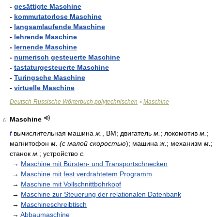
-
gesättigte Maschine
-
kommutatorlose Maschine
-
langsamlaufende Maschine
-
lehrende Maschine
-
lernende Maschine
-
numerisch gesteuerte Maschine
-
tastaturgesteuerte Maschine
-
Turingsche Maschine
-
virtuelle Maschine
Deutsch-Russische Wörterbuch polytechnischen
Maschine
>
Maschine
6
f
вычислительная машина
ж.
, ВМ; двигатель
м.
; локомотив
м.
;
магнитофон
м. (с малой скоростью
); машина
ж.
; механизм
м.
;
станок
м.
; устройство
с.
→
Maschine mit Bürsten- und Transportschnecken
→
Maschine mit fest verdrahtetem Programm
→
Maschine mit Vollschnittbohrkopf
→
Maschine zur Steuerung der relationalen Datenbank
→
Maschineschreibtisch
→
Abbaumaschine