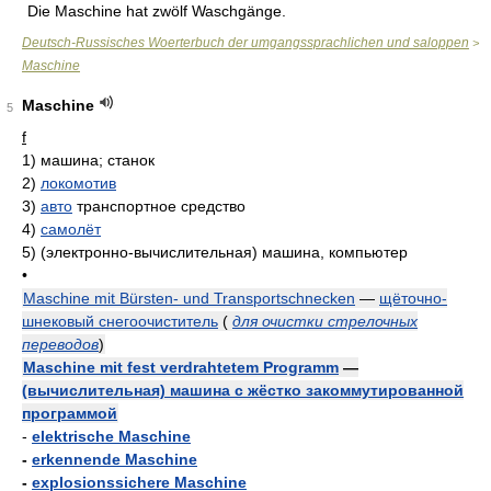
Die Maschine hat zwölf Waschgänge.
Deutsch-Russisches Woerterbuch der umgangssprachlichen und saloppen
>
Maschine
Maschine
5
f
1)
машина; станок
2)
локомотив
3)
авто
транспортное средство
4)
самолёт
5)
(электронно-вычислительная) машина, компьютер
•
Maschine mit Bürsten- und Transportschnecken
—
щёточно-
шнековый снегоочиститель
(
для очистки стрелочных
переводов
)
Maschine mit fest verdrahtetem Programm
—
(вычислительная) машина с жёстко закоммутированной
программой
-
elektrische Maschine
-
erkennende Maschine
-
explosionssichere Maschine