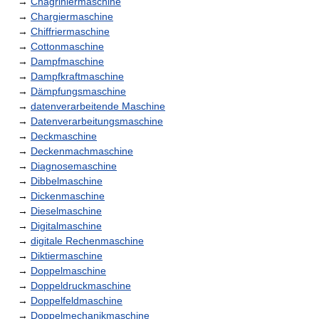
→
Chagriniermaschine
→
Chargiermaschine
→
Chiffriermaschine
→
Cottonmaschine
→
Dampfmaschine
→
Dampfkraftmaschine
→
Dämpfungsmaschine
→
datenverarbeitende Maschine
→
Datenverarbeitungsmaschine
→
Deckmaschine
→
Deckenmachmaschine
→
Diagnosemaschine
→
Dibbelmaschine
→
Dickenmaschine
→
Dieselmaschine
→
Digitalmaschine
→
digitale Rechenmaschine
→
Diktiermaschine
→
Doppelmaschine
→
Doppeldruckmaschine
→
Doppelfeldmaschine
→
Doppelmechanikmaschine