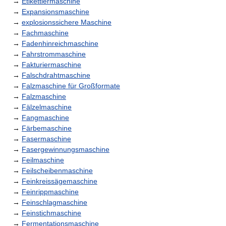
→
Etikettiermaschine
→
Expansionsmaschine
→
explosionssichere Maschine
→
Fachmaschine
→
Fadenhinreichmaschine
→
Fahrstrommaschine
→
Fakturiermaschine
→
Falschdrahtmaschine
→
Falzmaschine für Großformate
→
Falzmaschine
→
Fälzelmaschine
→
Fangmaschine
→
Färbemaschine
→
Fasermaschine
→
Fasergewinnungsmaschine
→
Feilmaschine
→
Feilscheibenmaschine
→
Feinkreissägemaschine
→
Feinrippmaschine
→
Feinschlagmaschine
→
Feinstichmaschine
→
Fermentationsmaschine