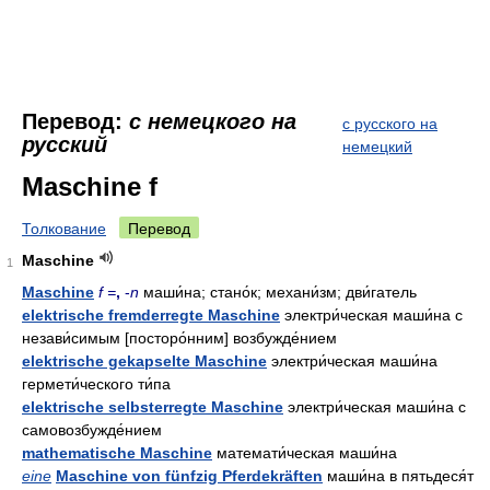
Перевод:
с немецкого на
с русского на
русский
немецкий
Maschine f
Толкование
Перевод
Maschine
1
Maschine
f =
,
-
n
маши́на; стано́к; механи́зм; дви́гатель
elektrische fremderregte Maschine
электри́ческая маши́на с
незави́симым [посторо́нним] возбужде́нием
elektrische gekapselte Maschine
электри́ческая маши́на
гермети́ческого ти́па
elektrische selbsterregte Maschine
электри́ческая маши́на с
самовозбужде́нием
mathematische Maschine
математи́ческая маши́на
eine
Maschine von fünfzig Pferdekräften
маши́на в пятьдеся́т