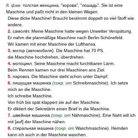
/I.
фам.
толстая женщина, "корова", "лошадь". Sie ist eine
Maschine und paßt nicht in den kleinen Wagen.
Diese dicke Maschine! Braucht bestimmt doppelt so viel Stoff wie
andere.
2.
самолёт. Meine Maschine hatte wegen Unwetter Verspätung.
Er nahm die planmäßige Maschine nach Berlin-Schönefeld.
Wir kamen mit einer Maschine der Lufthansa.
3.
мотор (автомобиля). Die Maschine hat 70 PS.
die Maschine hochdrehen, überdrehen.
4.
мотоцикл. Seine Maschine macht furchtbaren Lärm.
Beim Rennen kamen nur drei Maschinen ans Ziel.
5.
паровоз. Die Maschine steht schon unter Dampf.
6.
пишущая машинка
(сокр. от
Schreibmaschine). Ich setze
mich an die Maschine.
Ich schreibe Maschine.
Von früh bis spät klappert sie auf der Maschine.
Er diktiert der Sekretärin einen Brief in die Maschine.
7.
швейная машинка
(сокр. от
Nähmaschine). Eine Naht will ich
mit [auf] der Maschine nähen.
8.
стиральная машина
(сокр. от
Waschmaschine). Hemden
kann ich auch in der Maschine waschen.