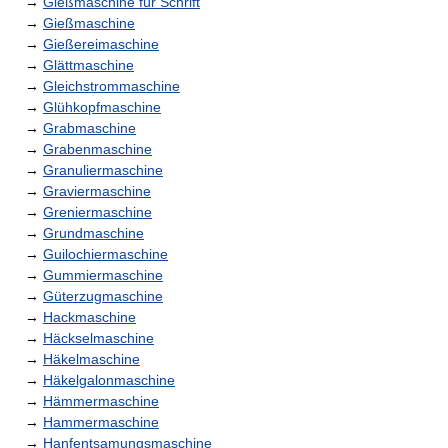
→
Gießmaschine für Schrift
→
Gießmaschine
→
Gießereimaschine
→
Glättmaschine
→
Gleichstrommaschine
→
Glühkopfmaschine
→
Grabmaschine
→
Grabenmaschine
→
Granuliermaschine
→
Graviermaschine
→
Greniermaschine
→
Grundmaschine
→
Guilochiermaschine
→
Gummiermaschine
→
Güterzugmaschine
→
Hackmaschine
→
Häckselmaschine
→
Häkelmaschine
→
Häkelgalonmaschine
→
Hämmermaschine
→
Hammermaschine
→
Hanfentsamungsmaschine