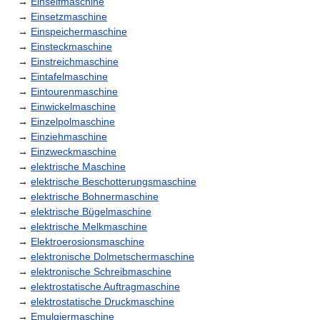
→
Einseifmaschine
→
Einsetzmaschine
→
Einspeichermaschine
→
Einsteckmaschine
→
Einstreichmaschine
→
Eintafelmaschine
→
Eintourenmaschine
→
Einwickelmaschine
→
Einzelpolmaschine
→
Einziehmaschine
→
Einzweckmaschine
→
elektrische Maschine
→
elektrische Beschotterungsmaschine
→
elektrische Bohnermaschine
→
elektrische Bügelmaschine
→
elektrische Melkmaschine
→
Elektroerosionsmaschine
→
elektronische Dolmetschermaschine
→
elektronische Schreibmaschine
→
elektrostatische Auftragmaschine
→
elektrostatische Druckmaschine
→
Emulgiermaschine