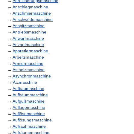
→
Anreicherungsmaschine
→
Anschlagmaschine
→
Anschmiermaschine
→
Anschwödemaschine
→
Anspitzmaschine
→
Antriebsmaschine
→
Anwurfmaschine
→
Anzapfmaschine
→
Appretiermaschine
→
Arbeitsmaschine
→
Armiermaschine
→
Astholzmaschine
→
Asynchronmaschine
→
Ätzmaschine
→
Aufbaumaschine
→
Aufbäummaschine
→
Aufgußmaschine
→
Auflagemaschine
→
Auflösemaschine
→
Auflösungsmaschine
→
Aufrauhmaschine
→
Aufräumemaschine