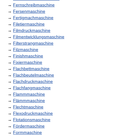
→
Fernschreibmaschine
→
Fersenmaschine
→
Fertigmachmaschine
→
Filetiermaschine
→
Filmdruckmaschine
→
Filmentwicklungsmaschine
→
Filterstrangmaschine
→
Filzmaschine
→
Finishmaschine
→
Fixiermaschine
→
Flachbettmaschine
→
Flachbeutelmaschine
→
Flachdruckmaschine
→
Flachfangmaschine
→
Flammmaschine
→
Flämmmaschine
→
Flechtmaschine
→
Flexodruckmaschine
→
Flotationsmaschine
→
Fördermaschine
→
Formmaschine