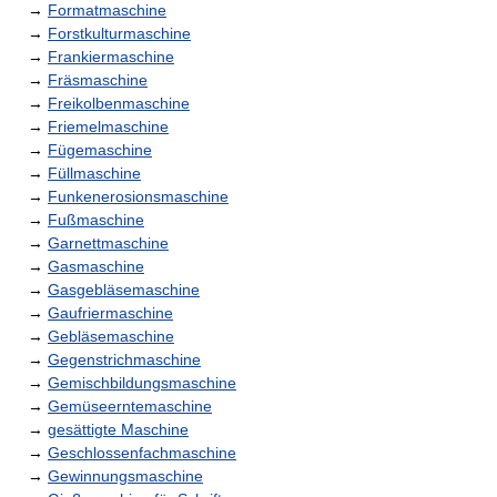
→
Formatmaschine
→
Forstkulturmaschine
→
Frankiermaschine
→
Fräsmaschine
→
Freikolbenmaschine
→
Friemelmaschine
→
Fügemaschine
→
Füllmaschine
→
Funkenerosionsmaschine
→
Fußmaschine
→
Garnettmaschine
→
Gasmaschine
→
Gasgebläsemaschine
→
Gaufriermaschine
→
Gebläsemaschine
→
Gegenstrichmaschine
→
Gemischbildungsmaschine
→
Gemüseerntemaschine
→
gesättigte Maschine
→
Geschlossenfachmaschine
→
Gewinnungsmaschine