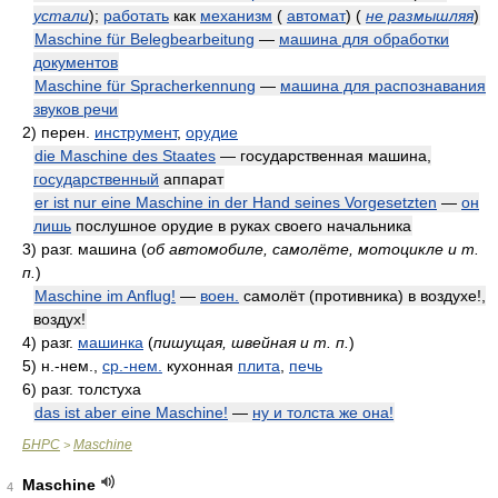
устали
)
;
работать
как
механизм
(
автомат
)
(
не размышляя
)
Maschine für Belegbearbeitung
—
машина для обработки
документов
Maschine für Spracherkennung
—
машина для распознавания
звуков речи
2)
перен.
инструмент
,
орудие
die Maschine des Staates
— государственная машина,
государственный
аппарат
er ist nur eine Maschine in der Hand seines Vorgesetzten
—
он
лишь
послушное орудие в руках своего начальника
3)
разг. машина
(
об автомобиле, самолёте, мотоцикле и т.
п.
)
Maschine im Anflug!
—
воен.
самолёт (противника) в воздухе!,
воздух!
4)
разг.
машинка
(
пишущая, швейная и т. п.
)
5)
н.-нем.,
ср.-нем.
кухонная
плита
,
печь
6)
разг. толстуха
das ist aber eine Maschine!
—
ну и толста же она!
БНРС
Maschine
>
Maschine
4