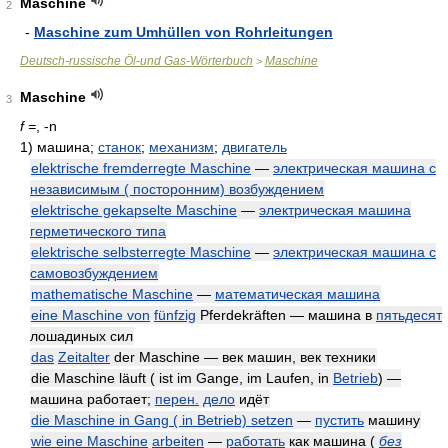
Maschine
2
-
Maschine zum Umhüllen von Rohrleitungen
Deutsch-russische Öl-und Gas-Wörterbuch
Maschine
>
Maschine
3
f =
, -n
1)
машина;
станок
;
механизм
;
двигатель
elektrische fremderregte Maschine
—
электрическая машина с
независимым ( посторонним) возбуждением
elektrische gekapselte Maschine
—
электрическая машина
герметического типа
elektrische selbsterregte Maschine
—
электрическая машина с
самовозбуждением
mathematische Maschine
—
математическая машина
eine Maschine von
fünfzig
Pferdekräften — машина в
пятьдесят
лошадиных сил
das
Zeitalter
der Maschine — век машин, век техники
die Maschine läuft ( ist im Gange, im Laufen, in
Betrieb
) —
машина работает;
перен.
дело
идёт
die Maschine in Gang ( in Betrieb) setzen
—
пустить
машину
wie eine Maschine
arbeiten
—
работать
как машина
(
без