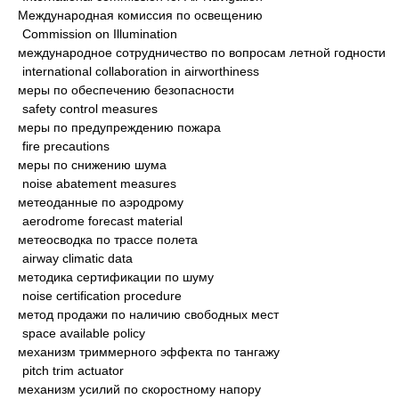
Международная комиссия по освещению
Commission on Illumination
международное сотрудничество по вопросам летной годности
international collaboration in airworthiness
меры по обеспечению безопасности
safety control measures
меры по предупреждению пожара
fire precautions
меры по снижению шума
noise abatement measures
метеоданные по аэродрому
aerodrome forecast material
метеосводка по трассе полета
airway climatic data
методика сертификации по шуму
noise certification procedure
метод продажи по наличию свободных мест
space available policy
механизм триммерного эффекта по тангажу
pitch trim actuator
механизм усилий по скоростному напору