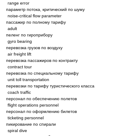
range error
параметр потока, критический по шуму
noise-critical flow parameter
пассажир по полному тарифу
adult
пеленг по гироприбору
gyro bearing
перевозка грузов по воздуху
air freight lift
перевозка пассажиров по контракту
contract tour
перевозка по специальному тарифу
unit toll transportation
перевозки по тарифу туристического класса
coach traffic
персонал по обеспечению полетов
flight operations personnel
персонал по оформлению билетов
ticketing personnel
пикирование по спирали
spiral dive