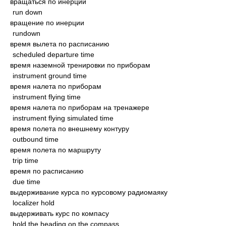
вращаться по инерции
run down
вращение по инерции
rundown
время вылета по расписанию
scheduled departure time
время наземной тренировки по приборам
instrument ground time
время налета по приборам
instrument flying time
время налета по приборам на тренажере
instrument flying simulated time
время полета по внешнему контуру
outbound time
время полета по маршруту
trip time
время по расписанию
due time
выдерживание курса по курсовому радиомаяку
localizer hold
выдерживать курс по компасу
hold the heading on the compass