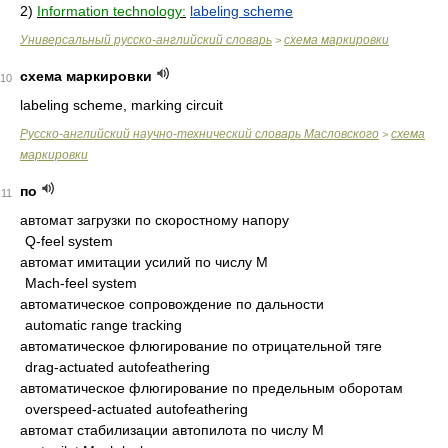
2)
Information technology:
labeling scheme
Универсальный русско-английский словарь
схема маркировки
>
схема маркировки
10
labeling scheme, marking circuit
Русско-английский научно-технический словарь Масловского
схема
>
маркировки
по
11
автомат загрузки по скоростному напору
Q-feel system
автомат имитации усилий по числу М
Mach-feel system
автоматическое сопровождение по дальности
automatic range tracking
автоматическое флюгирование по отрицательной тяге
drag-actuated autofeathering
автоматическое флюгирование по предельным оборотам
overspeed-actuated autofeathering
автомат стабилизации автопилота по числу М