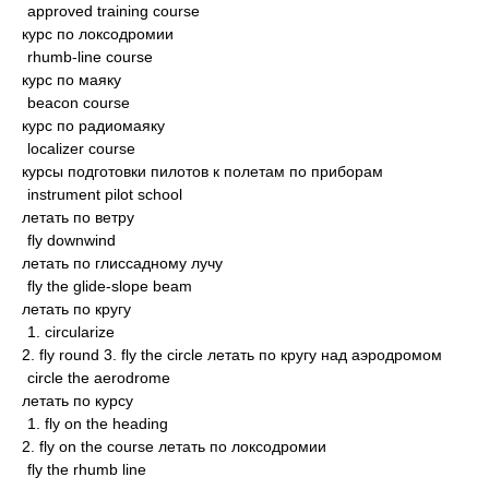
approved training course
курс по локсодромии
rhumb-line course
курс по маяку
beacon course
курс по радиомаяку
localizer course
курсы подготовки пилотов к полетам по приборам
instrument pilot school
летать по ветру
fly downwind
летать по глиссадному лучу
fly the glide-slope beam
летать по кругу
1. circularize
2. fly round 3. fly the circle летать по кругу над аэродромом
circle the aerodrome
летать по курсу
1. fly on the heading
2. fly on the course летать по локсодромии
fly the rhumb line