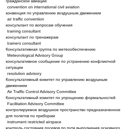
гражданской авиации
convention on international civil aviation
конвенция по управлению воздушным движением
air traffic convention
консультант по вопросам обучения
training consultant
консультант по тренажерам
trainers consultant
Консультативная группа по метеообеспечению
Meteorological Advisory Group
консультативное сообщение по устранению конфликтной
ситуации
resolution advisory
Консультативный комитет по управлению воздушным
движением
Air Traffic Control Advisory Committee
Консультативный комитет по упрощению формальностей
Facilitation Advisory Committee
контролируемое воздушное пространство предназначенное
для полетов по приборам
instrument restricted airspace
контроль состояния посевов по пути выполнения основного