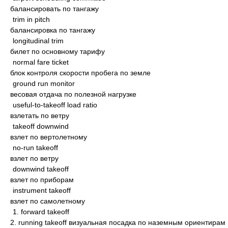
балансировать по тангажу
trim in pitch
балансировка по тангажу
longitudinal trim
билет по основному тарифу
normal fare ticket
блок контроля скорости пробега по земле
ground run monitor
весовая отдача по полезной нагрузке
useful-to-takeoff load ratio
взлетать по ветру
takeoff downwind
взлет по вертолетному
no-run takeoff
взлет по ветру
downwind takeoff
взлет по приборам
instrument takeoff
взлет по самолетному
1. forward takeoff
2. running takeoff визуальная посадка по наземным ориентирам