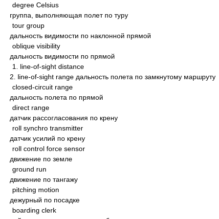
degree Celsius
группа, выполняющая полет по туру
tour group
дальность видимости по наклонной прямой
oblique visibility
дальность видимости по прямой
1. line-of-sight distance
2. line-of-sight range дальность полета по замкнутому маршруту
closed-circuit range
дальность полета по прямой
direct range
датчик рассогласования по крену
roll synchro transmitter
датчик усилий по крену
roll control force sensor
движение по земле
ground run
движение по тангажу
pitching motion
дежурный по посадке
boarding clerk