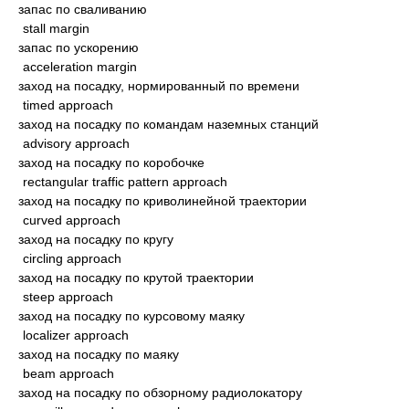
запас по сваливанию
stall margin
запас по ускорению
acceleration margin
заход на посадку, нормированный по времени
timed approach
заход на посадку по командам наземных станций
advisory approach
заход на посадку по коробочке
rectangular traffic pattern approach
заход на посадку по криволинейной траектории
curved approach
заход на посадку по кругу
circling approach
заход на посадку по крутой траектории
steep approach
заход на посадку по курсовому маяку
localizer approach
заход на посадку по маяку
beam approach
заход на посадку по обзорному радиолокатору