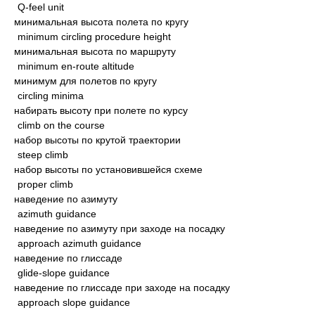
Q-feel unit
минимальная высота полета по кругу
minimum circling procedure height
минимальная высота по маршруту
minimum en-route altitude
минимум для полетов по кругу
circling minima
набирать высоту при полете по курсу
climb on the course
набор высоты по крутой траектории
steep climb
набор высоты по установившейся схеме
proper climb
наведение по азимуту
azimuth guidance
наведение по азимуту при заходе на посадку
approach azimuth guidance
наведение по глиссаде
glide-slope guidance
наведение по глиссаде при заходе на посадку
approach slope guidance