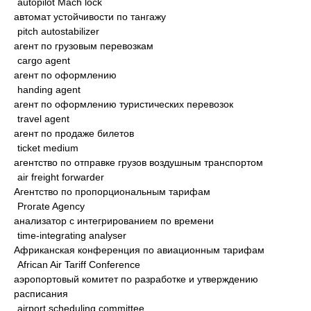
autopilot Mach lock
автомат устойчивости по тангажу
pitch autostabilizer
агент по грузовым перевозкам
cargo agent
агент по оформлению
handing agent
агент по оформлению туристических перевозок
travel agent
агент по продаже билетов
ticket medium
агентство по отправке грузов воздушным транспортом
air freight forwarder
Агентство по пропорциональным тарифам
Prorate Agency
анализатор с интегрированием по времени
time-integrating analyser
Африканская конференция по авиационным тарифам
African Air Tariff Conference
аэропортовый комитет по разработке и утверждению
расписания
airport scheduling committee