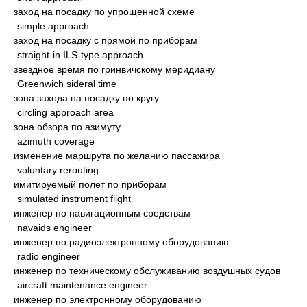
заход на посадку по упрощенной схеме
simple approach
заход на посадку с прямой по приборам
straight-in ILS-type approach
звездное время по гринвичскому меридиану
Greenwich sideral time
зона захода на посадку по кругу
circling approach area
зона обзора по азимуту
azimuth coverage
изменение маршрута по желанию пассажира
voluntary rerouting
имитируемый полет по приборам
simulated instrument flight
инженер по навигационным средствам
navaids engineer
инженер по радиоэлектронному оборудованию
radio engineer
инженер по техническому обслуживанию воздушных судов
aircraft maintenance engineer
инженер по электронному оборудованию