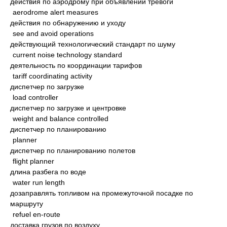
действия по аэродрому при объявлении тревоги
aerodrome alert measures
действия по обнаружению и уходу
see and avoid operations
действующий технологический стандарт по шуму
current noise technology standard
деятельность по координации тарифов
tariff coordinating activity
диспетчер по загрузке
load controller
диспетчер по загрузке и центровке
weight and balance controlled
диспетчер по планированию
planner
диспетчер по планированию полетов
flight planner
длина разбега по воде
water run length
дозаправлять топливом на промежуточной посадке по
маршруту
refuel en-route
доставка грузов по воздуху