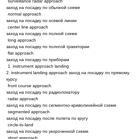
surveillance radar approach
заход на посадку по обычной схеме
normal approach
заход на посадку по осевой линии
center line approach
заход на посадку по полной схеме
long approach
заход на посадку по пологой траектории
flat approach
заход на посадку по приборам
1. instrument approach landing
2. instrument landing approach заход на посадку по прямому
курсу
front course approach
заход на посадку по радиолокатору
radar approach
заход на посадку по сегментно-криволинейной схеме
segmented approach
заход на посадку после полета по кругу
circle-to-land
заход на посадку по укороченной схеме
short approach