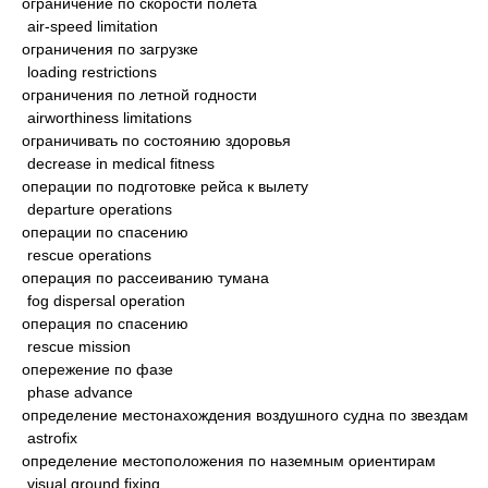
ограничение по скорости полета
air-speed limitation
ограничения по загрузке
loading restrictions
ограничения по летной годности
airworthiness limitations
ограничивать по состоянию здоровья
decrease in medical fitness
операции по подготовке рейса к вылету
departure operations
операции по спасению
rescue operations
операция по рассеиванию тумана
fog dispersal operation
операция по спасению
rescue mission
опережение по фазе
phase advance
определение местонахождения воздушного судна по звездам
astrofix
определение местоположения по наземным ориентирам
visual ground fixing