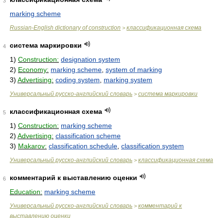
3
marking scheme
Russian-English dictionary of construction
классификационная схема
>
система маркировки
4
1)
Construction:
designation system
2)
Economy:
marking scheme
,
system of marking
3)
Advertising:
coding system
,
marking system
Универсальный русско-английский словарь
система маркировки
>
классификационная схема
5
1)
Construction:
marking scheme
2)
Advertising:
classification scheme
3)
Makarov:
classification schedule
,
classification system
Универсальный русско-английский словарь
классификационная схема
>
комментарий к выставлению оценки
6
Education:
marking scheme
Универсальный русско-английский словарь
комментарий к
>
выставлению оценки