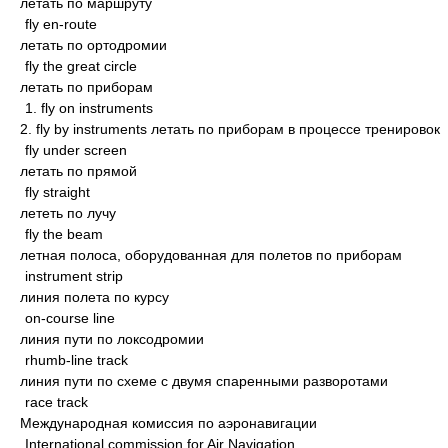
летать по маршруту
fly en-route
летать по ортодромии
fly the great circle
летать по приборам
1. fly on instruments
2. fly by instruments летать по приборам в процессе тренировок
fly under screen
летать по прямой
fly straight
лететь по лучу
fly the beam
летная полоса, оборудованная для полетов по приборам
instrument strip
линия полета по курсу
on-course line
линия пути по локсодромии
rhumb-line track
линия пути по схеме с двумя спаренными разворотами
race track
Международная комиссия по аэронавигации
International commission for Air Navigation