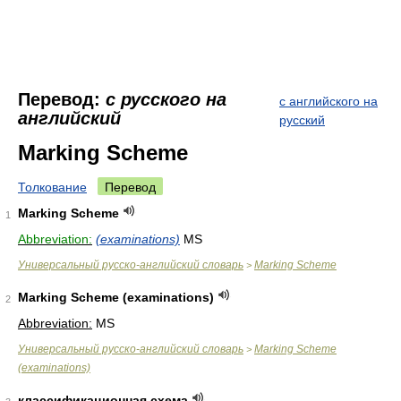
Перевод:
с русского на
с английского на
английский
русский
Marking Scheme
Толкование
Перевод
Marking Scheme
1
Abbreviation:
(examinations)
MS
Универсальный русско-английский словарь
Marking Scheme
>
Marking Scheme (examinations)
2
Abbreviation:
MS
Универсальный русско-английский словарь
Marking Scheme
>
(examinations)
классификационная схема