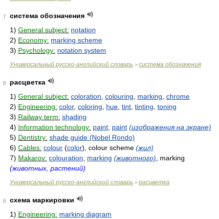
система обозначения
7
1)
General subject:
notation
2)
Economy:
marking scheme
3)
Psychology:
notation system
Универсальный русско-английский словарь
система обозначения
>
расцветка
8
1)
General subject:
coloration
,
colouring
,
marking
,
chrome
2)
Engineering:
color
,
coloring
,
hue
,
tint
,
tinting
,
toning
3)
Railway term:
shading
4)
Information technology:
paint
,
paint
(изображения на экране)
5)
Dentistry:
shade guide (Nobel Rondo)
6)
Cables:
colour
(
color
), colour scheme
(жил)
7)
Makarov:
colouration
,
marking
(животного)
, marking
(животных, растений)
Универсальный русско-английский словарь
расцветка
>
схема маркировки
9
1)
Engineering:
marking diagram