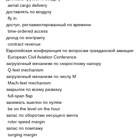
aerial cargo delivery
доставлять по воздуху
fly in
доступ, регламентированный по времени
time-ordered access
доход по контракту
contract revenue
Европейская конференция по вопросам гражданской авиации
European Civil Aviation Conference
загрузочный механизм по скоростному напору
Q-feel mechanism
загрузочный механизм по числу М
Mach-feel mechanism
закрылок по всему размаху
full-span flap
занимать эшелон по нулям
be on the level on the hour
запас по оборотам несущего винта
rotor speed margin
запас по помпажу
surging margin