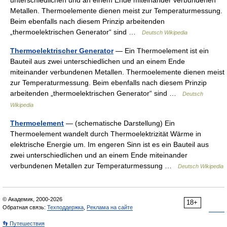
unterschiedlichen und an einem Ende miteinander verbundenen
Metallen. Thermoelemente dienen meist zur Temperaturmessung.
Beim ebenfalls nach diesem Prinzip arbeitenden
„thermoelektrischen Generator“ sind …
Deutsch Wikipedia
Thermoelektrischer Generator
— Ein Thermoelement ist ein
Bauteil aus zwei unterschiedlichen und an einem Ende
miteinander verbundenen Metallen. Thermoelemente dienen meist
zur Temperaturmessung. Beim ebenfalls nach diesem Prinzip
arbeitenden „thermoelektrischen Generator“ sind …
Deutsch
Wikipedia
Thermoelement
— (schematische Darstellung) Ein
Thermoelement wandelt durch Thermoelektrizität Wärme in
elektrische Energie um. Im engeren Sinn ist es ein Bauteil aus
zwei unterschiedlichen und an einem Ende miteinander
verbundenen Metallen zur Temperaturmessung …
Deutsch Wikipedia
© Академик, 2000-2026
18+
Обратная связь:
Техподдержка
,
Реклама на сайте
👣 Путешествия