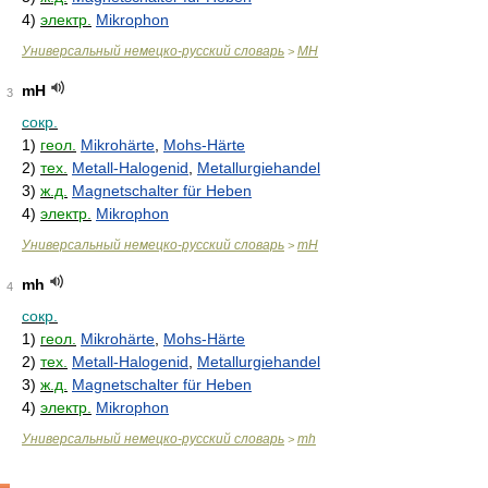
4)
электр.
Mikrophon
Универсальный немецко-русский словарь
MH
>
mH
3
сокр.
1)
геол.
Mikrohärte
,
Mohs-Härte
2)
тех.
Metall-Halogenid
,
Metallurgiehandel
3)
ж.д.
Magnetschalter für Heben
4)
электр.
Mikrophon
Универсальный немецко-русский словарь
mH
>
mh
4
сокр.
1)
геол.
Mikrohärte
,
Mohs-Härte
2)
тех.
Metall-Halogenid
,
Metallurgiehandel
3)
ж.д.
Magnetschalter für Heben
4)
электр.
Mikrophon
Универсальный немецко-русский словарь
mh
>