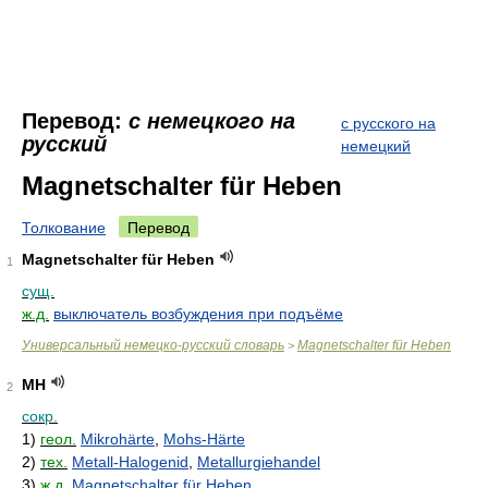
Перевод:
с немецкого на
с русского на
русский
немецкий
Magnetschalter für Heben
Толкование
Перевод
Magnetschalter für Heben
1
сущ.
ж.д.
выключатель возбуждения при подъёме
Универсальный немецко-русский словарь
Magnetschalter für Heben
>
MH
2
сокр.
1)
геол.
Mikrohärte
,
Mohs-Härte
2)
тех.
Metall-Halogenid
,
Metallurgiehandel
3)
ж.д.
Magnetschalter für Heben