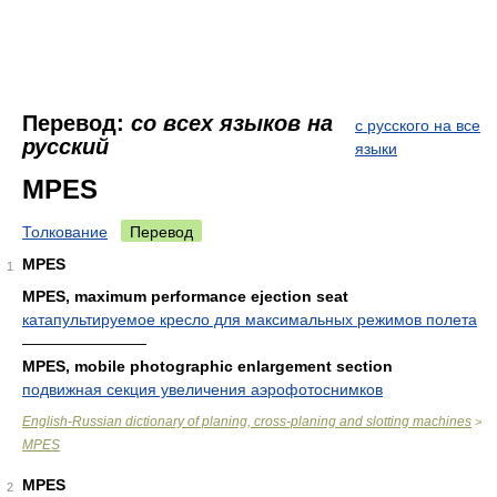
Перевод:
со всех языков на
с русского на все
русский
языки
MPES
Толкование
Перевод
MPES
1
MPES, maximum performance ejection seat
катапультируемое кресло для максимальных режимов полета
————————
MPES, mobile photographic enlargement section
подвижная секция увеличения аэрофотоснимков
English-Russian dictionary of planing, cross-planing and slotting machines
>
MPES
MPES
2