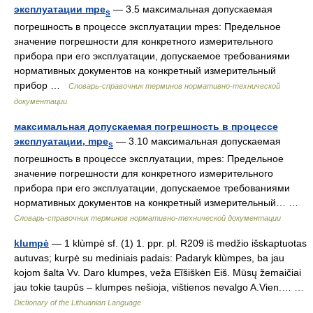
эксплуатации mpe
— 3.5 максимальная допускаемая
s
погрешность в процессе эксплуатации mpes: Предельное
значение погрешности для конкретного измерительного
прибора при его эксплуатации, допускаемое требованиями
нормативных документов на конкретный измерительный
прибор …
Словарь-справочник терминов нормативно-технической
документации
максимальная допускаемая погрешность в процессе
эксплуатации, mpe
— 3.10 максимальная допускаемая
s
погрешность в процессе эксплуатации, mpes: Предельное
значение погрешности для конкретного измерительного
прибора при его эксплуатации, допускаемое требованиями
нормативных документов на конкретный измерительный… …
Словарь-справочник терминов нормативно-технической документации
klumpė
— 1 klùmpė sf. (1) 1. ppr. pl. R209 iš medžio išskaptuotas
autuvas; kurpė su mediniais padais: Padaryk klùmpes, ba jau
kojom šalta Vv. Daro klumpes, veža Eĩšiškėn Eiš. Mūsų žemaičiai
jau tokie taupūs – klumpes nešioja, vištienos nevalgo A.Vien.… …
Dictionary of the Lithuanian Language