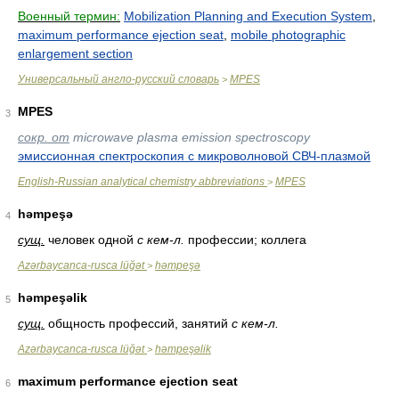
Военный термин:
Mobilization Planning and Execution System
,
maximum performance ejection seat
,
mobile photographic
enlargement section
Универсальный англо-русский словарь
MPES
>
MPES
3
сокр. от
microwave plasma emission spectroscopy
эмиссионная спектроскопия с микроволновой СВЧ-плазмой
English-Russian analytical chemistry abbreviations
MPES
>
həmpeşə
4
сущ.
человек одной
с кем-л.
профессии; коллега
Azərbaycanca-rusca lüğət
həmpeşə
>
həmpeşəlik
5
сущ.
общность профессий, занятий
с кем-л.
Azərbaycanca-rusca lüğət
həmpeşəlik
>
maximum performance ejection seat
6