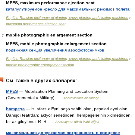
MPES, maximum performance ejection seat
катапультируемое кресло для максимальных режимов полета
English-Russian dictionary of planing, cross-planing and slotting machines
>
maximum performance ejection seat
mobile photographic enlargement section
7
MPES, mobile photographic enlargement section
подвижная секция увеличения аэрофотоснимков
English-Russian dictionary of planing, cross-planing and slotting machines
>
mobile photographic enlargement section
См. также в других словарях:
MPES
— Mobilization Planning and Execution System
(Governmental » Military) …
Abbreviations dictionary
həmpeşə
— is. <fars.> Eyni peşə sahibi olan, peşələri eyni olan.
Danışdı teatrdan; aktyor sənətindən; həmpeşələrinin xidmətindən;
bir az gileyləndi. R. R …
Azərbaycan dilinin izahlı lüğəti
максимальная допускаемая погрешность в процессе