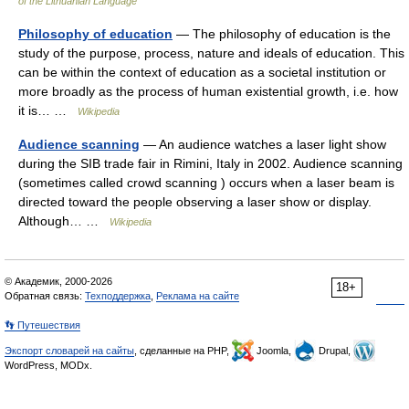
of the Lithuanian Language
Philosophy of education
— The philosophy of education is the
study of the purpose, process, nature and ideals of education. This
can be within the context of education as a societal institution or
more broadly as the process of human existential growth, i.e. how
it is… …
Wikipedia
Audience scanning
— An audience watches a laser light show
during the SIB trade fair in Rimini, Italy in 2002. Audience scanning
(sometimes called crowd scanning ) occurs when a laser beam is
directed toward the people observing a laser show or display.
Although… …
Wikipedia
© Академик, 2000-2026
18+
Обратная связь:
Техподдержка
,
Реклама на сайте
👣 Путешествия
Экспорт словарей на сайты
, сделанные на PHP,
Joomla,
Drupal,
WordPress, MODx.