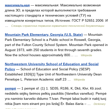
максимальная
— максимальная: Максимально возможная
длина ЗО, в пределах которой выполняются требования
настоящего стандарта и технических условий (ТУ) на
извещатели конкретных типов, Источник: ГОСТ Р 52651 2006: И
…
Словарь-справочник терминов нормативно-технической документации
Mountain Park Elementary, Georgia (U.S. State)
— Mountain
Park Elementary School is a Public school in Roswell, Georgia,
part of the Fulton County School System. Mountain Park opened in
August 1973, with 250 students in first through seventh grades.
Now the school houses approximately 800… …
Wikipedia
Northwestern University School of Education and Social
Policy
— School of Education and Social Policy (SESP)
Established 1926[1] Type Unit of Northwestern University Dean
Penelope L. Peterson Academic staff 23 …
Wikipedia
pempė
— 1 pempė sf. (1) 1. SD35, R186, K, Dkš, Klvr, Kli zool.
nedidelis sėjikų šeimos pelkių paukštis (Vanellus vanellus): Pempė
yra naminio karvelio didumo T.Ivan. Pempė labai budri ir naktį tuoj
rėkia [kam nors einant pro jos lizdą] Ėr. Balas išaria – …
Dictionary