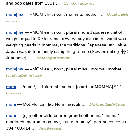
and pop dates from 1951 …
Etymology dictionary
mom|ma
— «MOM uh», noun. mamma; mother …
Useful english
dictionary
mom|me
— «MOM ee», noun, plural me. a Japanese unit of
weight, equal to 3.75 grams: »Everybody else in the world was
weighing pearls in momme, the traditional Japanese unit, while
Japan was determinedly using the gramme (New Scientist). ╂[<
Japanese] …
Useful english dictionary
mom|my
— «MOM ee», noun, plural mies. Informal. mother …
Useful english dictionary
mom
— /mom/, n. Informal. mother. [short for MOMMA] * * * …
Universalium
mom
— Mot Monosíl·lab Nom masculí …
Diccionari Català-Català
mom
— [n] mother child bearer, grandmother, ma*, mama*,
matriarch, matron, mommy*, mum*, mumsy*, parent; concepts
394,400,414 …
New thesaurus