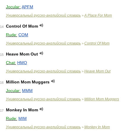
Jocular:
APFM
Универсальный русско-английский словарь
A Place For Mom
>
Control Of Mom
14
Rude:
COM
Универсальный русско-английский словарь
Control Of Mom
>
Heave Mom Out
15
Chat:
HMO
Универсальный русско-английский словарь
Heave Mom Out
>
Million Mom Muggers
16
Jocular:
MMM
Универсальный русско-английский словарь
Million Mom Muggers
>
Monkey In Mom
17
Rude:
MIM
Универсальный русско-английский словарь
Monkey In Mom
>