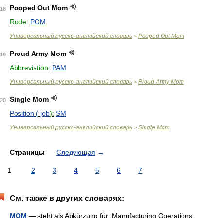
Pooped Out Mom
18
Rude:
POM
Универсальный русско-английский словарь
Pooped Out Mom
>
Proud Army Mom
19
Abbreviation:
PAM
Универсальный русско-английский словарь
Proud Army Mom
>
Single Mom
20
Position (
job
):
SM
Универсальный русско-английский словарь
Single Mom
>
Страницы
Следующая
→
1
2
3
4
5
6
7
См. также в других словарях:
MOM
— steht als Abkürzung für: Manufacturing Operations