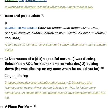
Cinema:
milf
(
American Pie
)
Универсальный русско-английский словарь
mom i'd like to fuck
>
mom and pop outlets
11
pl.
семейные магазины
(
обычно небольшие торговые точки,
обслуживаемые силами одной семьи, имеющей ограниченный
капитал
)
Англо-русский словарь промышленной и научной лексики
mom and pop
>
outlets
1) Utterances of a (dis)respectful nature. (I was dissing
12
Balazsr's on AOL for his/her lame comebacks.) 2) putting
down (he was dissing on my mom when he called her fat)
Jargon:
dissing
Универсальный русско-английский словарь
1) Utterances of a
>
(dis)respectful nature. (I was dissing Balazsr's on AOL for his/her lame
comebacks.) 2) putting down (he was dissing on my mom when he called her
fat)
A Place For Mom
13