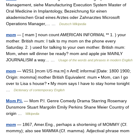
Management, siehe Manufacturing Execution System Master of
Oral Medicine in Implantology, Bezeichnung für einen
akademischen Grad eines Arztes oder Zahnarztes Microsoft
Operations Manager,… …
Deutsch Wikipedia
mom
— [ mam ] noun count AMERICAN INFORMAL ** 1. ) your
mother. British mum: I talk to my mom on the phone every
Saturday. 2. ) used for talking to your own mother. British mum:
Mom, when will dinner be ready? mom and apple pie MAINLY
JOURNALISM a way… …
Usage of the words and phrases in modern English
mom
— W2S1 [mɔm US ma:m] n AmE informal [Date: 1800 1900;
Origin: momma] mother British Equivalent: mum ▪ Mom, can I go
over to Lisa s house? ▪ My mom says I have to stay home tonight
…
Dictionary of contemporary English
Mom P.I.
— Mom P.I. Genre Comedy Drama Starring Rosemary
Dunsmore Stuart Margolin Emily Perkins Shane Meier Country of
origin …
Wikipedia
mom
— 1867, Amer.Eng., perhaps a shortening of MOMMY (Cf.
mommy); also see MAMMA (Cf. mamma). Adjectival phrase mom