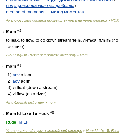
полупроводникового устройства
)
method of moments
—
метод моментов
Англо-русский словарь промышленной и научной лексики
MOM
>
Mom
3
to leak, to flow, to go down stream течь, литься, плыть (по
течению)
Ainu-English-Russian/Japanese dictionary
Mom
>
mom
4
1)
adv
afloat
2)
adv
adrift
3)
vi
float (down a stream)
4)
vi
flow (as a river)
Ainu-English dictionary
mom
>
Mom Id Like To Fuck
5
Rude:
MILF
Универсальный русско-английский словарь
Mom Id Like To Fuck
>