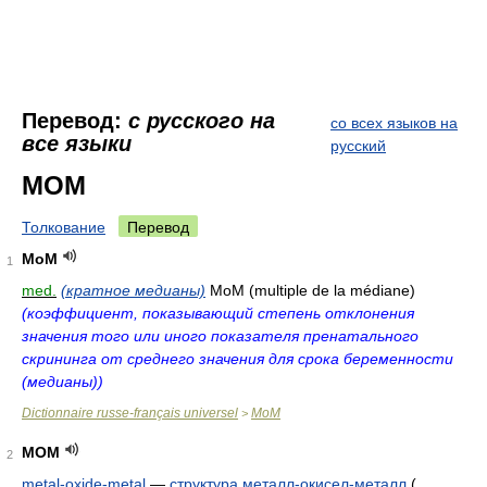
Перевод:
с русского на
со всех языков на
все языки
русский
MOM
Толкование
Перевод
MoM
1
med.
(кратное медианы)
MoM (multiple de la médiane)
(коэффициент, показывающий степень отклонения
значения того или иного показателя пренатального
скрининга от среднего значения для срока беременности
(медианы))
Dictionnaire russe-français universel
MoM
>
MOM
2
metal-oxide-metal
—
структура металл-окисел-металл
(