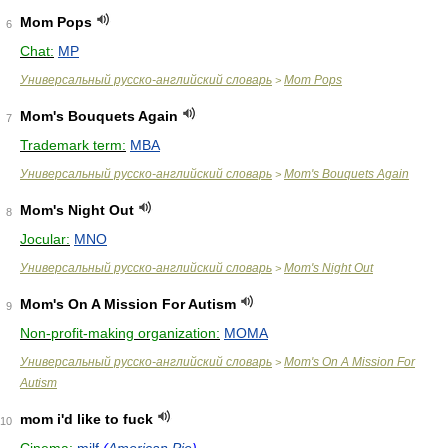
Mom Pops
6
Chat:
MP
Универсальный русско-английский словарь
Mom Pops
>
Mom's Bouquets Again
7
Trademark term:
MBA
Универсальный русско-английский словарь
Mom's Bouquets Again
>
Mom's Night Out
8
Jocular:
MNO
Универсальный русско-английский словарь
Mom's Night Out
>
Mom's On A Mission For Autism
9
Non-profit-making organization:
MOMA
Универсальный русско-английский словарь
Mom's On A Mission For
>
Autism
mom i'd like to fuck
10