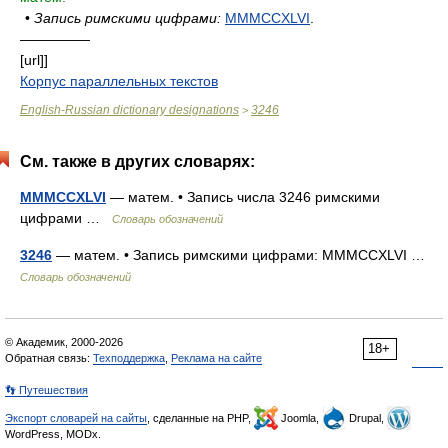
•
Запись римскими цифрами:
MMMCCXLVI
.
—————
[url]]
Корпус параллельных текстов
English-Russian dictionary designations
3246
>
См. также в других словарях:
MMMCCXLVI
— матем. • Запись числа 3246 римскими
цифрами …
Словарь обозначений
3246
— матем. • Запись римскими цифрами: MMMCCXLVI …
Словарь обозначений
© Академик, 2000-2026
18+
Обратная связь:
Техподдержка
,
Реклама на сайте
👣 Путешествия
Экспорт словарей на сайты
, сделанные на PHP,
Joomla,
Drupal,
WordPress, MODx.