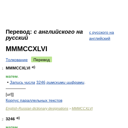
Перевод:
с английского на
с русского на
русский
английский
MMMCCXLVI
Толкование
Перевод
MMMCCXLVI
1
матем.
•
Запись числа
3246
римскими цифрами
.
—————
[url]]
Корпус параллельных текстов
English-Russian dictionary designations
MMMCCXLVI
>
3246
2
матем.