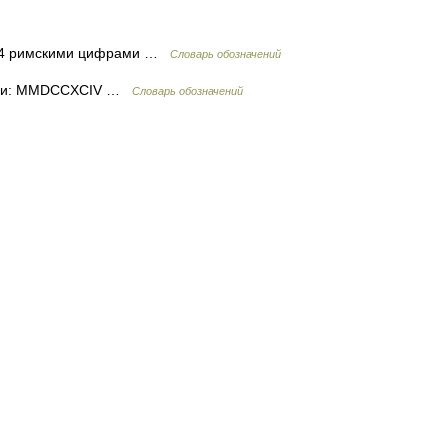
794 римскими цифрами …
Словарь обозначений
рами: MMDCCXCIV …
Словарь обозначений