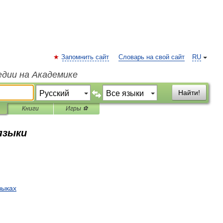
Запомнить сайт
Словарь на свой сайт
RU
едии на Академике
Найти!
Книги
Игры ⚽
 языки
зыках