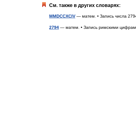
См. также в других словарях:
MMDCCXCIV
— матем. • Запись числа 2
2794
— матем. • Запись римскими циф