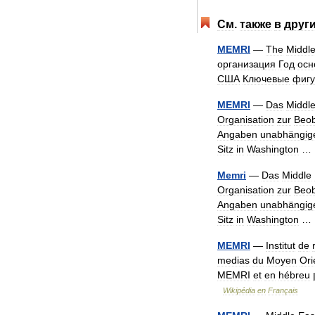
См
.
также
в
друг
MEMRI
—
The
Middl
организация
Год
осн
США
Ключевые
фиг
MEMRI
—
Das
Middl
Organisation
zur
Beo
Angaben
unabhängig
Sitz
in
Washington
Memri
—
Das
Middle
Organisation
zur
Beo
Angaben
unabhängig
Sitz
in
Washington
MEMRI
—
Institut
de
medias
du
Moyen
Ori
MEMRI
et
en
hébreu
Wikipédia
en
Français