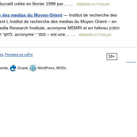
lucratif
créée
en
février
1998
par
… …
Wikipédia
en
Français
e
des
medias
du
Moyen
-
Orient
—
Institut
de
recherche
des
ent
L
Institut
de
recherche
des
medias
du
Moyen
Orient
–
en
edia
Research
Institute
,
acronyme
MEMRI
et
en
hébreu
המכון
ה
לחקר
,
acronyme
י
ממר
–
est
une
… …
Wikipédia
en
Français
ка
,
Реклама на сайте
18+
omla,
Drupal,
WordPress, MODx.