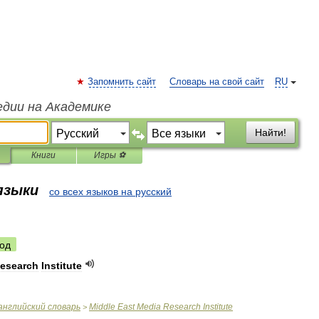
Запомнить сайт
Словарь на свой сайт
RU
едии на Академике
Найти!
Книги
Игры ⚽
 языки
со всех языков на русский
од
esearch
Institute
английский
словарь
Middle
East
Media
Research
Institute
>