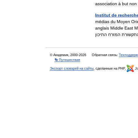
association
à
but
non
Institut
de
recherch
médias
du
Moyen
Ori
anglais
Middle
East
M
תקשורת
המזרח
התיכון
© Академик, 2000-2026
Обратная связь:
Техподдерж
👣 Путешествия
Экспорт словарей на сайты
, сделанные на PHP,
Jo