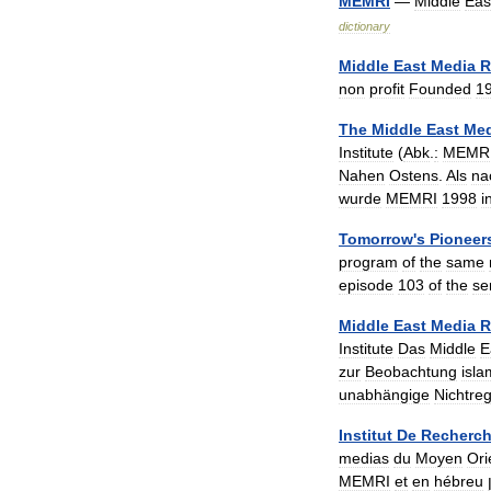
MEMRI
—
Middle
Eas
dictionary
Middle
East
Media
R
non
profit
Founded
1
The
Middle
East
Med
Institute
(
Abk
.
:
MEMR
Nahen
Ostens
.
Als
na
wurde
MEMRI
1998
i
Tomorrow
'
s
Pioneer
program
of
the
same
episode
103
of
the
se
Middle
East
Media
R
Institute
Das
Middle
E
zur
Beobachtung
isla
unabhängige
Nichtre
Institut
De
Recherc
medias
du
Moyen
Ori
MEMRI
et
en
hébreu