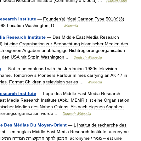
t
Media
Research
Institute
(
Community
»
Media
) …
Abbreviations
esearch
Institute
—
Founder
(
s
)
Yigal
Carmon
Type
501
(
c
)(
3
)
998
Location
Washington
,
D
…
Wikipedia
ia
Research
Institute
—
Das
Middle
East
Media
Research
I
)
ist
eine
Organisation
zur
Beobachtung
islamischer
Medien
des
ch
eigenen
Angaben
unabhängige
Nichtregierungsorganisation
n
den
USA
mit
Sitz
in
Washington
…
Deutsch
Wikipedia
s
—
Not
to
be
confused
with
the
Jordanian
1980s
television
name
.
Tomorrow
s
Pioneers
Farfour
mimes
carrying
an
AK
47
in
ries
.
Format
Children
s
television
series
…
Wikipedia
esearch
Institute
—
Logo
des
Middle
East
Media
Research
ast
Media
Research
Institute
(
Abk
.
:
MEMRI
)
ist
eine
Organisation
mischer
Medien
des
Nahen
Ostens
.
Als
nach
eigenen
Angaben
gierungsorganisation
wurde
…
Deutsch
Wikipedia
he
Des
Médias
Du
Moyen
-
Orient
—
L
Institut
de
recherche
des
ent
–
en
anglais
Middle
East
Media
Research
Institute
,
acronyme
התיכון
המזרח
התקשורת
לחקר
המכון
,
acronyme
י
ממר
–
est
une