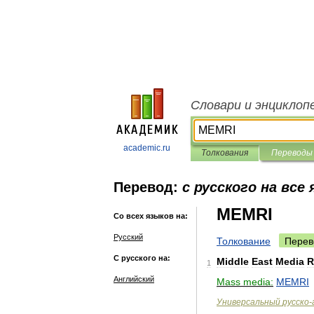
Словари и энциклоп
academic.ru
Толкования
Переводы
Перевод:
с русского на все
MEMRI
Со всех языков на:
Русский
Толкование
Перев
С русского на:
Middle
East
Media
R
1
Английский
Mass
media:
MEMRI
Универсальный
русско
-