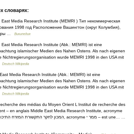
их
словарях:
e
East
Media
Research
Institute
(
MEMRI
)
Тип
некоммерческая
ования
1998
год
Расположение
Вашингтон
(
округ
Колумбия
),
уры
…
Википедия
e
East
Media
Research
Institute
(
Abk
.
:
MEMRI
)
ist
eine
bachtung
islamischer
Medien
des
Nahen
Ostens
.
Als
nach
eigenen
e
Nichtregierungsorganisation
wurde
MEMRI
1998
in
den
USA
mit
…
Deutsch
Wikipedia
East
Media
Research
Institute
(
Abk
.
:
MEMRI
)
ist
eine
bachtung
islamischer
Medien
des
Nahen
Ostens
.
Als
nach
eigenen
e
Nichtregierungsorganisation
wurde
MEMRI
1998
in
den
USA
mit
…
Deutsch
Wikipedia
recherche
des
médias
du
Moyen
Orient
L
Institut
de
recherche
des
ent
–
en
anglais
Middle
East
Media
Research
Institute
,
acronyme
התיכון
המזרח
התקשורת
לחקר
המכון
,
acronyme
י
ממר
–
est
une
… …