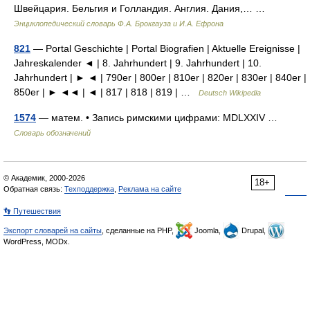
Швейцария. Бельгия и Голландия. Англия. Дания,… …
Энциклопедический словарь Ф.А. Брокгауза и И.А. Ефрона
821
— Portal Geschichte | Portal Biografien | Aktuelle Ereignisse |
Jahreskalender ◄ | 8. Jahrhundert | 9. Jahrhundert | 10.
Jahrhundert | ► ◄ | 790er | 800er | 810er | 820er | 830er | 840er |
850er | ► ◄◄ | ◄ | 817 | 818 | 819 | …
Deutsch Wikipedia
1574
— матем. • Запись римскими цифрами: MDLXXIV …
Словарь обозначений
© Академик, 2000-2026
18+
Обратная связь:
Техподдержка
,
Реклама на сайте
👣 Путешествия
Экспорт словарей на сайты
, сделанные на PHP,
Joomla,
Drupal,
WordPress, MODx.