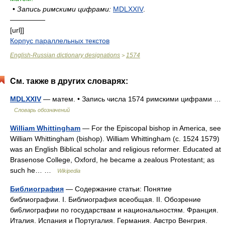
•
Запись римскими цифрами:
MDLXXIV
.
—————
[url]]
Корпус параллельных текстов
English-Russian dictionary designations
1574
>
См. также в других словарях:
MDLXXIV
— матем. • Запись числа 1574 римскими цифрами …
Словарь обозначений
William Whittingham
— For the Episcopal bishop in America, see
William Whittingham (bishop). William Whittingham (c. 1524 1579)
was an English Biblical scholar and religious reformer. Educated at
Brasenose College, Oxford, he became a zealous Protestant; as
such he… …
Wikipedia
Библиография
— Содержание статьи: Понятие
библиографии. I. Библиография всеобщая. II. Обозрение
би6лиографии по государствам и национальностям. Франция.
Италия. Испания и Португалия. Германия. Австро Венгрия.