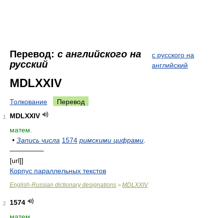
Перевод:
с английского на
с русского на
русский
английский
MDLXXIV
Толкование
Перевод
MDLXXIV
1
матем.
•
Запись числа
1574
римскими цифрами
.
—————
[url]]
Корпус параллельных текстов
English-Russian dictionary designations
MDLXXIV
>
1574
2
матем.