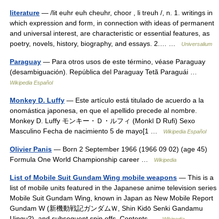
literature
— /lit euhr euh cheuhr, choor , li treuh /, n. 1. writings in
which expression and form, in connection with ideas of permanent
and universal interest, are characteristic or essential features, as
poetry, novels, history, biography, and essays. 2.… …
Universalium
Paraguay
— Para otros usos de este término, véase Paraguay
(desambiguación). República del Paraguay Tetã Paraguái …
Wikipedia Español
Monkey D. Luffy
— Este artículo está titulado de acuerdo a la
onomástica japonesa, en que el apellido precede al nombre.
Monkey D. Luffy モンキー・Ｄ・ルフィ (Monkī D Rufi) Sexo
Masculino Fecha de nacimiento 5 de mayo[1 …
Wikipedia Español
Olivier Panis
— Born 2 September 1966 (1966 09 02) (age 45)
Formula One World Championship career …
Wikipedia
List of Mobile Suit Gundam Wing mobile weapons
— This is a
list of mobile units featured in the Japanese anime television series
Mobile Suit Gundam Wing, known in Japan as New Mobile Report
Gundam W (新機動戦記ガンダムＷ, Shin Kidō Senki Gandamu
Uingu?), and subsequent spin offs. Contents …