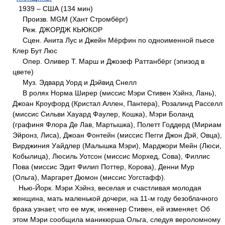
1939 – США (134 мин)
Произв. MGM (Хант Стромбёрг)
Реж. ДЖОРДЖ КЬЮКОР
Сцен. Анита Лус и Джейн Мёрфин по одноименной пьесе
Клер Бут Люс
Опер. Оливер Т. Марш и Джозеф Раттанбёрг (эпизод в
цвете)
Муз. Эдвард Уорд и Дэйвид Снелл
В ролях Норма Ширер (миссис Мэри Стивен Хэйнз, Лань),
Джоан Кроуфорд (Кристал Аллен, Пантера), Розалинд Расселл
(миссис Сильви Хауард Фаулер, Кошка), Мэри Боланд
(графиня Флора Де Лав, Мартышка), Полетт Годдерд (Мириам
Эйронз, Лиса), Джоан Фонтейн (миссис Пегги Джон Дэй, Овца),
Вирджиния Уайдлер (Малышка Мэри), Марджори Мейн (Люси,
Кобылица), Люсиль Уотсон (миссис Морхед, Сова), Филлис
Пова (миссис Эдит Филип Поттер, Корова), Денни Мур
(Ольга), Маргарет Дюмон (миссис Уогстафф).
Нью-Йорк. Мэри Хэйнз, веселая и счастливая молодая
женщина, мать маленькой дочери, на 11-м году безоблачного
брака узнает, что ее муж, инженер Стивен, ей изменяет. Об
этом Мэри сообщила маникюрша Ольга, следуя вероломному