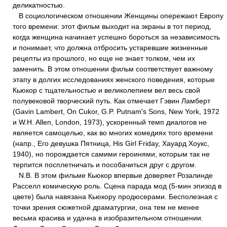
деликатностью.
В социологическом отношении Женщины опережают Европу
того времени: этот фильм выходит на экраны в тот период,
когда женщина начинает успешно бороться за независимость
и понимает, что должна отбросить устаревшие жизненные
рецепты из прошлого, но еще не знает толком, чем их
заменить. В этом отношении фильм соответствует важному
этапу в долгих исследованиях женского поведения, которые
Кьюкор с тщательностью и великолепием вел весь свой
полувековой творческий путь. Как отмечает Гэвин Ламберт
(Gavin Lambert, On Cukor, G.P. Putnam's Sons, New York, 1972
и W.H. Allen, London, 1973), ускоренный темп диалогов не
является самоцелью, как во многих комедиях того времени
(напр., Его девушка Пятница, His Girl Friday, Хауард Хоукс,
1940), но порождается самими героинями, которым так не
терпится посплетничать и пособачиться друг с другом.
N.В. В этом фильме Кьюкор впервые доверяет Розалинде
Расселл комическую роль. Сцена парада мод (5-мин эпизод в
цвете) была навязана Кьюкору продюсерами. Бесполезная с
точки зрения сюжетной драматургии, она тем не менее
весьма красива и удачна в изобразительном отношении.