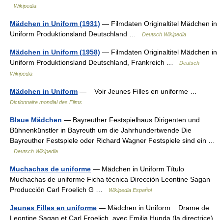
Wikipedia
Mädchen in Uniform (1931)
— Filmdaten Originaltitel Mädchen in
Uniform Produktionsland Deutschland …
Deutsch Wikipedia
Mädchen in Uniform (1958)
— Filmdaten Originaltitel Mädchen in
Uniform Produktionsland Deutschland, Frankreich …
Deutsch
Wikipedia
Mädchen in Uniform
— Voir Jeunes Filles en uniforme …
Dictionnaire mondial des Films
Blaue Mädchen
— Bayreuther Festspielhaus Dirigenten und
Bühnenkünstler in Bayreuth um die Jahrhundertwende Die
Bayreuther Festspiele oder Richard Wagner Festspiele sind ein …
Deutsch Wikipedia
Muchachas de uniforme
— Mädchen in Uniform Título
Muchachas de uniforme Ficha técnica Dirección Leontine Sagan
Producción Carl Froelich G …
Wikipedia Español
Jeunes Filles en uniforme
— Mädchen in Uniform Drame de
Leontine Sagan et Carl Froelich, avec Emilia Hunda (la directrice),