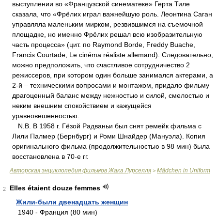
выступлении во «Французской синематеке» Герта Тиле
сказала, что «Фрёлих играл важнейшую роль. Леонтина Саган
управляла маленьким мирком, резвившимся на съемочной
площадке, но именно Фрёлих решал всю изобразительную
часть процесса» (цит. по Raymond Borde, Freddy Buache,
Francis Courtade, Lе cinéma réaliste allemand). Следовательно,
можно предположить, что счастливое сотрудничество 2
режиссеров, при котором один больше занимался актерами, а
2-й – техническими вопросами и монтажом, придало фильму
драгоценный баланс между нежностью и силой, смелостью и
неким внешним спокойствием и кажущейся
уравновешенностью.
N.B. В 1958 г. Гёзой Радваньи был снят ремейк фильма с
Лили Палмер (Бернбург) и Роми Шнайдер (Мануэла). Копия
оригинального фильма (продолжительностью в 98 мин) была
восстановлена в 70-е гг.
Авторская энциклопедия фильмов Жака Лурселля
Mädchen in Uniform
>
Elles étaient douze femmes
2
Жили-были двенадцать женщин
1940 - Франция (80 мин)