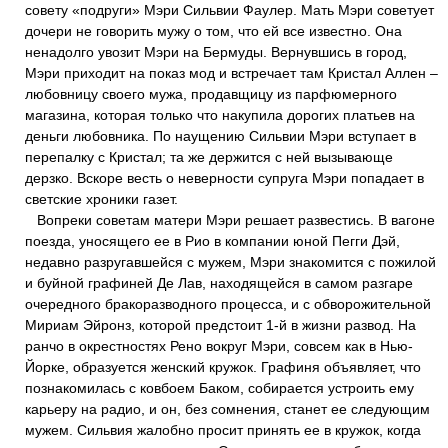
совету «подруги» Мэри Сильвии Фаулер. Мать Мэри советует
дочери не говорить мужу о том, что ей все известно. Она
ненадолго увозит Мэри на Бермуды. Вернувшись в город,
Мэри приходит на показ мод и встречает там Кристал Аллен –
любовницу своего мужа, продавщицу из парфюмерного
магазина, которая только что накупила дорогих платьев на
деньги любовника. По наущению Сильвии Мэри вступает в
перепалку с Кристал; та же держится с ней вызывающе
дерзко. Вскоре весть о неверности супруга Мэри попадает в
светские хроники газет.
Вопреки советам матери Мэри решает развестись. В вагоне
поезда, уносящего ее в Рио в компании юной Пегги Дэй,
недавно разругавшейся с мужем, Мэри знакомится с пожилой
и буйной графиней Де Лав, находящейся в самом разгаре
очередного бракоразводного процесса, и с обворожительной
Мириам Эйронз, которой предстоит 1-й в жизни развод. На
ранчо в окрестностях Рено вокруг Мэри, совсем как в Нью-
Йорке, образуется женский кружок. Графиня объявляет, что
познакомилась с ковбоем Баком, собирается устроить ему
карьеру на радио, и он, без сомнения, станет ее следующим
мужем. Сильвия жалобно просит принять ее в кружок, когда