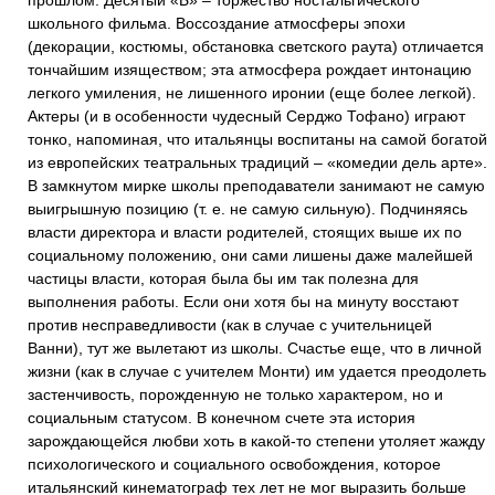
прошлом. Десятый «Б» – торжество ностальгического
школьного фильма. Воссоздание атмосферы эпохи
(декорации, костюмы, обстановка светского раута) отличается
тончайшим изяществом; эта атмосфера рождает интонацию
легкого умиления, не лишенного иронии (еще более легкой).
Актеры (и в особенности чудесный Серджо Тофано) играют
тонко, напоминая, что итальянцы воспитаны на самой богатой
из европейских театральных традиций – «комедии дель арте».
В замкнутом мирке школы преподаватели занимают не самую
выигрышную позицию (т. е. не самую сильную). Подчиняясь
власти директора и власти родителей, стоящих выше их по
социальному положению, они сами лишены даже малейшей
частицы власти, которая была бы им так полезна для
выполнения работы. Если они хотя бы на минуту восстают
против несправедливости (как в случае с учительницей
Ванни), тут же вылетают из школы. Счастье еще, что в личной
жизни (как в случае с учителем Монти) им удается преодолеть
застенчивость, порожденную не только характером, но и
социальным статусом. В конечном счете эта история
зарождающейся любви хоть в какой-то степени утоляет жажду
психологического и социального освобождения, которое
итальянский кинематограф тех лет не мог выразить больше