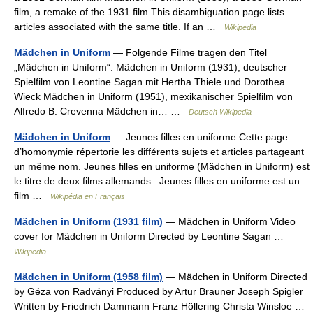
film, a remake of the 1931 film This disambiguation page lists
articles associated with the same title. If an …
Wikipedia
Mädchen in Uniform
— Folgende Filme tragen den Titel
„Mädchen in Uniform“: Mädchen in Uniform (1931), deutscher
Spielfilm von Leontine Sagan mit Hertha Thiele und Dorothea
Wieck Mädchen in Uniform (1951), mexikanischer Spielfilm von
Alfredo B. Crevenna Mädchen in… …
Deutsch Wikipedia
Mädchen in Uniform
— Jeunes filles en uniforme Cette page
d’homonymie répertorie les différents sujets et articles partageant
un même nom. Jeunes filles en uniforme (Mädchen in Uniform) est
le titre de deux films allemands : Jeunes filles en uniforme est un
film …
Wikipédia en Français
Mädchen in Uniform (1931 film)
— Mädchen in Uniform Video
cover for Mädchen in Uniform Directed by Leontine Sagan …
Wikipedia
Mädchen in Uniform (1958 film)
— Mädchen in Uniform Directed
by Géza von Radványi Produced by Artur Brauner Joseph Spigler
Written by Friedrich Dammann Franz Höllering Christa Winsloe …