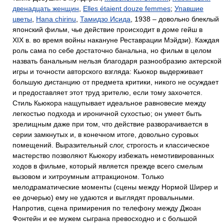
двенадцать женщин
,
Elles étaient douze femmes
;
Упавшие
цветы
,
Hana chirinu
,
Тамидзо Исида
, 1938 – довольно блеклый
японский фильм, чье действие происходит в доме гейш в
XIX в. во время войны накануне Реставрации Мэйдзи). Каждая
роль сама по себе достаточно банальна, но фильм в целом
назвать банальным нельзя благодаря разнообразию актерской
игры и точности авторского взгляда: Кьюкор выдерживает
большую дистанцию от предмета критики, никого не осуждает
и предоставляет этот труд зрителю, если тому захочется.
Стиль Кьюкора нащупывает идеальное равновесие между
легкостью подхода и ироничной сухостью; он умеет быть
зрелищным даже при том, что действие разворачивается в
серии замкнутых и, в конечном итоге, довольно суровых
помещений. Выразительный слог, строгость и классическое
мастерство позволяют Кьюкору избежать немотивированных
ходов в фильме, который является прежде всего смелым
вызовом и хитроумным аттракционом. Только
мелодраматические моменты (сцены между Нормой Ширер и
ее дочерью) ему не удаются и выглядят провальными.
Напротив, сцена примирения по телефону между Джоан
Фонтейн и ее мужем сыграна превосходно и с большой