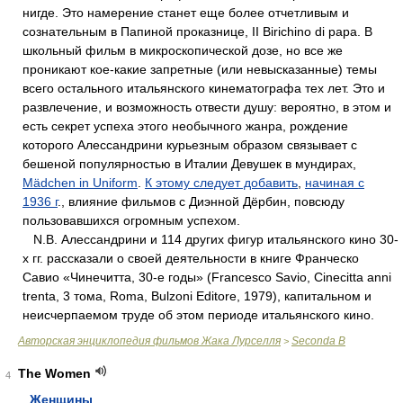
нигде. Это намерение станет еще более отчетливым и
сознательным в Папиной проказнице, II Birichino di papa. В
школьный фильм в микроскопической дозе, но все же
проникают кое-какие запретные (или невысказанные) темы
всего остального итальянского кинематографа тех лет. Это и
развлечение, и возможность отвести душу: вероятно, в этом и
есть секрет успеха этого необычного жанра, рождение
которого Алессандрини курьезным образом связывает с
бешеной популярностью в Италии Девушек в мундирах,
Mädchen in Uniform
.
К этому следует добавить
,
начиная с
1936 г
., влияние фильмов с Диэнной Дёрбин, повсюду
пользовавшихся огромным успехом.
N.B. Алессандрини и 114 других фигур итальянского кино 30-
х гг. рассказали о своей деятельности в книге Франческо
Савио «Чинечитта, 30-е годы» (Francesco Savio, Cinecitta anni
trenta, 3 тома, Roma, Bulzoni Editore, 1979), капитальном и
неисчерпаемом труде об этом периоде итальянского кино.
Авторская энциклопедия фильмов Жака Лурселля
Seconda B
>
The Women
4
Женщины