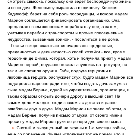
смотреть свысока, поскольку она ведет беспорядочную жизнь
и свою дочь Женевьеву вырастила в одиночку. Княгиня
Кадикофф берет на себя роль посредницы, и вскоре мадам
Марион соглашается финансировать организацию. Она
предлагает всем женщинам поработать у нее, а затем,
учитывая перебои с транспортом и прочие повседневные
неудобства, вызванные войной, - поселиться в ее доме.
Гостьи вскоре оказываются очарованы щедростью,
преданностью и деликатностью своей хозяйки - все, кроме
герцогини де Вимёз, которая, хоть и получила приют у мадам
Марион первой, неудачно поскользнувшись на тротуаре, но
так и не сложила оружия. Габи, подруга герцогини и
любовница герцога, распускает слух, будто мадам Марион все
подстроила нарочно ради того, чтобы выдать дочь замуж за
сына мадам Бернье, одной из учредительниц организации, и
таким образом открыть дочери дорогу в высший свет. На
самом деле молодые люди знакомы с детства и давно
влюблены друг в друга. Мадам Марион не знала об этом, а
мадам Бернье, получив письмо от мужа, от своего имени
просит у мадам Марион руки ее дочери для своего сына.
►
Снятый и выпущенный на экраны в 1-е месяцы войны,
еще до поражения, фильм использует тот же прием, что и