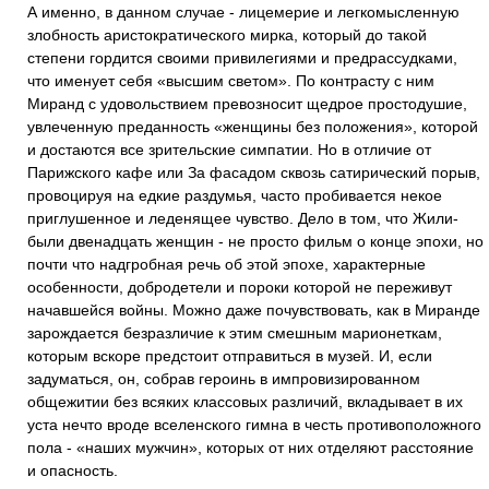
А именно, в данном случае - лицемерие и легкомысленную
злобность аристократического мирка, который до такой
степени гордится своими привилегиями и предрассудками,
что именует себя «высшим светом». По контрасту с ним
Миранд с удовольствием превозносит щедрое простодушие,
увлеченную преданность «женщины без положения», которой
и достаются все зрительские симпатии. Но в отличие от
Парижского кафе или За фасадом сквозь сатирический порыв,
провоцируя на едкие раздумья, часто пробивается некое
приглушенное и леденящее чувство. Дело в том, что Жили-
были двенадцать женщин - не просто фильм о конце эпохи, но
почти что надгробная речь об этой эпохе, характерные
особенности, добродетели и пороки которой не переживут
начавшейся войны. Можно даже почувствовать, как в Миранде
зарождается безразличие к этим смешным марионеткам,
которым вскоре предстоит отправиться в музей. И, если
задуматься, он, собрав героинь в импровизированном
общежитии без всяких классовых различий, вкладывает в их
уста нечто вроде вселенского гимна в честь противоположного
пола - «наших мужчин», которых от них отделяют расстояние
и опасность.