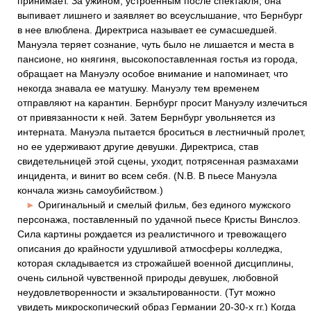
принимает. За ужином, устроенным после спектакля, она
выпивает лишнего и заявляет во всеуслышание, что Бернбург
в нее влюблена. Директриса называет ее сумасшедшей.
Мануэла теряет сознание, чуть было не лишается и места в
пансионе, но княгиня, высокопоставленная гостья из города,
обращает на Мануэлу особое внимание и напоминает, что
некогда знавала ее матушку. Мануэлу тем временем
отправляют на карантин. Бернбург просит Мануэлу излечиться
от привязанности к ней. Затем Бернбург увольняется из
интерната. Мануэла пытается броситься в лестничный пролет,
но ее удерживают другие девушки. Директриса, став
свидетельницей этой сцены, уходит, потрясенная размахами
инцидента, и винит во всем себя. (N.B. В пьесе Мануэла
кончала жизнь самоубийством.)
►
Оригинальный и смелый фильм, без единого мужского
персонажа, поставленный по удачной пьесе Кристы Винслоэ.
Сила картины рождается из реалистичного и тревожащего
описания до крайности удушливой атмосферы колледжа,
которая складывается из строжайшей военной дисциплины,
очень сильной чувственной природы девушек, любовной
неудовлетворенности и экзальтированности. (Тут можно
увидеть микроскопический образ Германии 20-30-х гг.) Когда