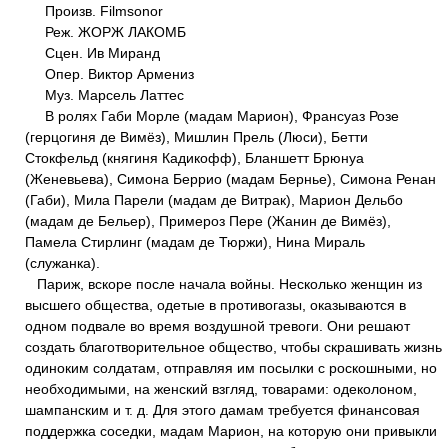
Произв. Filmsonor
Реж. ЖОРЖ ЛАКОМБ
Сцен. Ив Миранд
Опер. Виктор Армениз
Муз. Марсель Латтес
В ролях Габи Морле (мадам Марион), Франсуаз Розе
(герцогиня де Вимёз), Мишлин Прель (Люси), Бетти
Стокфельд (княгиня Кадикофф), Бланшетт Брюнуа
(Женевьева), Симона Беррио (мадам Бернье), Симона Ренан
(Габи), Мила Парели (мадам де Витрак), Марион Дельбо
(мадам де Бельер), Примероз Пере (Жанин де Вимёз),
Памела Стирлинг (мадам де Тюржи), Нина Мираль
(служанка).
Париж, вскоре после начала войны. Несколько женщин из
высшего общества, одетые в противогазы, оказываются в
одном подвале во время воздушной тревоги. Они решают
создать благотворительное общество, чтобы скрашивать жизнь
одиноким солдатам, отправляя им посылки с роскошными, но
необходимыми, на женский взгляд, товарами: одеколоном,
шампанским и т. д. Для этого дамам требуется финансовая
поддержка соседки, мадам Марион, на которую они привыкли