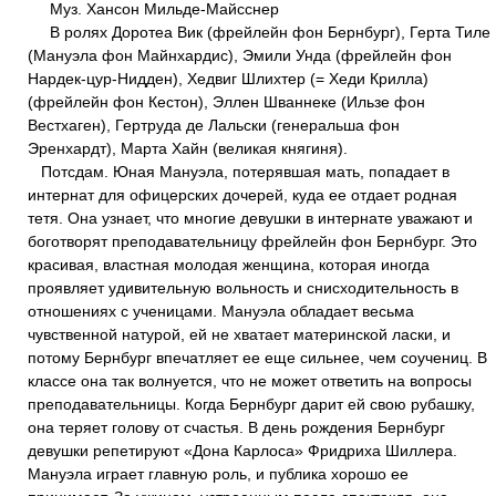
Муз. Хансон Мильде-Майсснер
В ролях Доротеа Вик (фрейлейн фон Бернбург), Герта Тиле
(Мануэла фон Майнхардис), Эмили Унда (фрейлейн фон
Нардек-цур-Нидден), Хедвиг Шлихтер (= Хеди Крилла)
(фрейлейн фон Кестон), Эллен Шваннеке (Ильзе фон
Вестхаген), Гертруда де Лальски (генеральша фон
Эренхардт), Марта Хайн (великая княгиня).
Потсдам. Юная Мануэла, потерявшая мать, попадает в
интернат для офицерских дочерей, куда ее отдает родная
тетя. Она узнает, что многие девушки в интернате уважают и
боготворят преподавательницу фрейлейн фон Бернбург. Это
красивая, властная молодая женщина, которая иногда
проявляет удивительную вольность и снисходительность в
отношениях с ученицами. Мануэла обладает весьма
чувственной натурой, ей не хватает материнской ласки, и
потому Бернбург впечатляет ее еще сильнее, чем соучениц. В
классе она так волнуется, что не может ответить на вопросы
преподавательницы. Когда Бернбург дарит ей свою рубашку,
она теряет голову от счастья. В день рождения Бернбург
девушки репетируют «Дона Карлоса» Фридриха Шиллера.
Мануэла играет главную роль, и публика хорошо ее