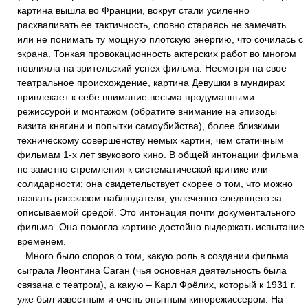
картина вышла во Франции, вокруг стали усиленно
расхваливать ее тактичность, словно стараясь не замечать
или не понимать ту мощную плотскую энергию, что сочилась с
экрана. Тонкая провокационность актерских работ во многом
повлияла на зрительский успех фильма. Несмотря на свое
театральное происхождение, картина Девушки в мундирах
привлекает к себе внимание весьма продуманными
режиссурой и монтажом (обратите внимание на эпизоды
визита княгини и попытки самоубийства), более близкими
техническому совершенству немых картин, чем статичным
фильмам 1-х лет звукового кино. В общей интонации фильма
не заметно стремления к систематической критике или
солидарности; она свидетельствует скорее о том, что можно
назвать рассказом наблюдателя, увлеченно следящего за
описываемой средой. Это интонация почти документального
фильма. Она помогла картине достойно выдержать испытание
временем.
Много было споров о том, какую роль в создании фильма
сыграла Леонтина Саган (чья основная деятельность была
связана с театром), а какую – Карл Фрёлих, который к 1931 г.
уже был известным и очень опытным кинорежиссером. На