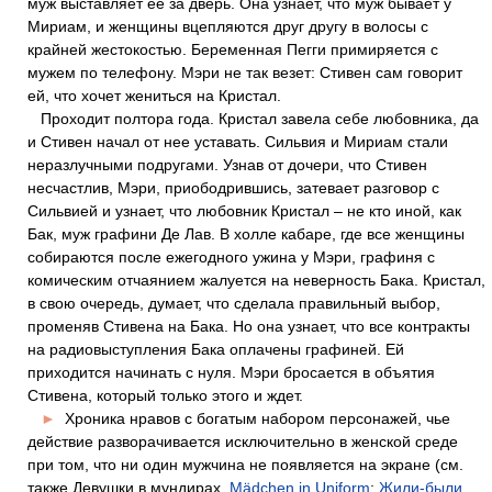
муж выставляет ее за дверь. Она узнает, что муж бывает у
Мириам, и женщины вцепляются друг другу в волосы с
крайней жестокостью. Беременная Пегги примиряется с
мужем по телефону. Мэри не так везет: Стивен сам говорит
ей, что хочет жениться на Кристал.
Проходит полтора года. Кристал завела себе любовника, да
и Стивен начал от нее уставать. Сильвия и Мириам стали
неразлучными подругами. Узнав от дочери, что Стивен
несчастлив, Мэри, приободрившись, затевает разговор с
Сильвией и узнает, что любовник Кристал – не кто иной, как
Бак, муж графини Де Лав. В холле кабаре, где все женщины
собираются после ежегодного ужина у Мэри, графиня с
комическим отчаянием жалуется на неверность Бака. Кристал,
в свою очередь, думает, что сделала правильный выбор,
променяв Стивена на Бака. Но она узнает, что все контракты
на радиовыступления Бака оплачены графиней. Ей
приходится начинать с нуля. Мэри бросается в объятия
Стивена, который только этого и ждет.
►
Хроника нравов с богатым набором персонажей, чье
действие разворачивается исключительно в женской среде
при том, что ни один мужчина не появляется на экране (см.
также Девушки в мундирах,
Mädchen in Uniform
;
Жили-были