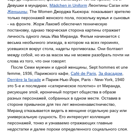
Девушки в мундирах,
Mädchen in Uniform
Леонтины Саган или
Женщины
, The Women Джорджа Кьюкора: показывает зрителю
только персонажей женского пола, поскольку мужья и сыновья
- на фронте. Жорж Лакомб обеспечил техническую
постановку, однако творческая сторона картины отражает
личность одного лишь Ива Миранда. Фильм начинается с
весьма необычного эпизода, в котором на всех героинях,
усевшихся вокруг стола, надеты противогазы. Они болтают
между собой, но из-за масок мы не можем разобрать почти ни
слова из того, что они говорят.
После Семи мужчин и одной женщины, Sept hommes et une
femme, 1936, Парижского кафе,
Café de Paris
,
За фасадом
,
Derrière la façade
и Париж-Нью-Йорк, Paris - New-York, 1940
это 5-е и последнее «сатирическое полотно» от Миранда,
рисующее злой, ироничный портрет общества в образе
разных персонажей, собранных в одном месте. Оставив в
стороне привычное для тех лет женоненавистничество,
Миранд отказывается видеть в женщине отдельную расу или
универсальную сущность. Его интересует коллекция
персонажей, тонко и узнаваемо отражающих главные
недостатки и далее пороки определенного социального слоя.