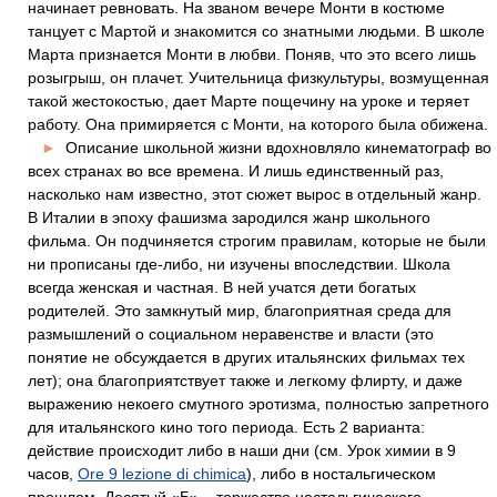
начинает ревновать. На званом вечере Монти в костюме
танцует с Мартой и знакомится со знатными людьми. В школе
Марта признается Монти в любви. Поняв, что это всего лишь
розыгрыш, он плачет. Учительница физкультуры, возмущенная
такой жестокостью, дает Марте пощечину на уроке и теряет
работу. Она примиряется с Монти, на которого была обижена.
►
Описание школьной жизни вдохновляло кинематограф во
всех странах во все времена. И лишь единственный раз,
насколько нам известно, этот сюжет вырос в отдельный жанр.
В Италии в эпоху фашизма зародился жанр школьного
фильма. Он подчиняется строгим правилам, которые не были
ни прописаны где-либо, ни изучены впоследствии. Школа
всегда женская и частная. В ней учатся дети богатых
родителей. Это замкнутый мир, благоприятная среда для
размышлений о социальном неравенстве и власти (это
понятие не обсуждается в других итальянских фильмах тех
лет); она благоприятствует также и легкому флирту, и даже
выражению некоего смутного эротизма, полностью запретного
для итальянского кино того периода. Есть 2 варианта:
действие происходит либо в наши дни (см. Урок химии в 9
часов,
Ore 9 lezione di chimica
), либо в ностальгическом