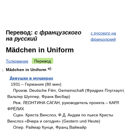
Перевод:
с французского
с русского на
на русский
французский
Mädchen in Uniform
Толкование
Перевод
Mädchen in Uniform
1
Девушки в мундирах
1931 – Германия (80 мин)
Произв. Deutsche Film, Gemeinschaft (Фридрих Плугхаупт,
Вальтер Шуппер, Франк Висбар)
Реж. ЛЕОНТИНА САГАН, руководитель проекта – КАРЛ
ФРЁЛИХ
Сцен. Криста Винслоэ, Ф.Д. Андам по пьесе Кристы
Винслоэ «Вчера и сегодня» (Gestern und Heute)
Опер. Раймар Кунце, Франц Ваймайр