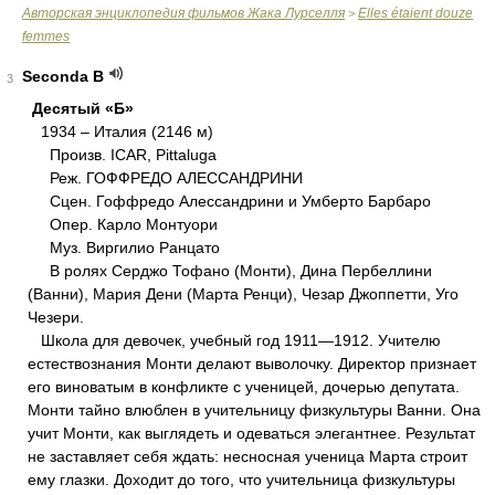
Авторская энциклопедия фильмов Жака Лурселля
Elles étaient douze
>
femmes
Seconda B
3
Десятый «Б»
1934 – Италия (2146 м)
Произв. ICAR, Pittaluga
Реж. ГОФФРЕДО АЛЕССАНДРИНИ
Сцен. Гоффредо Алессандрини и Умберто Барбаро
Опер. Карло Монтуори
Муз. Виргилио Ранцато
В ролях Серджо Тофано (Монти), Дина Пербеллини
(Ванни), Мария Дени (Марта Ренци), Чезар Джоппетти, Уго
Чезери.
Школа для девочек, учебный год 1911―1912. Учителю
естествознания Монти делают выволочку. Директор признает
его виноватым в конфликте с ученицей, дочерью депутата.
Монти тайно влюблен в учительницу физкультуры Ванни. Она
учит Монти, как выглядеть и одеваться элегантнее. Результат
не заставляет себя ждать: несносная ученица Марта строит
ему глазки. Доходит до того, что учительница физкультуры