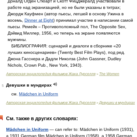
Доналд Огден Стюарт и Скотт Фицджералд участвовали в
работе над экранизацией, но не были указаны в титрах;
Джордж Кауфмен (автор пьесы, легшей в основу Ужина в
восемь,
Dinner at Eight
) принимал участие в написании самой
пьесы. Ремейк – Противоположный пол, The Opposite Sex,
Дэйвид Миллер, 1956, но теперь на экране появляются
мужчины.
БИБЛИОГРАФИЯ: сценарий и диалоги в сборнике «20
лучших киносценариев» (Twenty Best Film Plays), под ред.
Джона Гасснера и Дадли Николза (John Gassner, Dudley
Nichols, Crown Pub., New York, 1943).
Авторская энциклопедия фильмов Жака Лурселля
The Women
>
Девушки в мундирах
5
см.
Mädchen in Uniform
Авторская энциклопедия фильмов Жака Лурселля
Девушки в мундирах
>
См. также в других словарях:
Mädchen in Uniform
— can refer to: Mädchen in Uniform (1931),
a 1931 German film Mädchen in Uniform (1958), a 1958 German