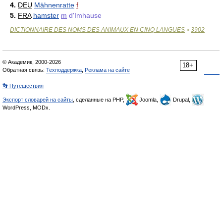
4.
DEU
Mähnenratte
f
5.
FRA
hamster
m
d'Imhause
DICTIONNAIRE DES NOMS DES ANIMAUX EN CINQ LANGUES
3902
>
© Академик, 2000-2026
18+
Обратная связь:
Техподдержка
,
Реклама на сайте
👣 Путешествия
Экспорт словарей на сайты
, сделанные на PHP,
Joomla,
Drupal,
WordPress, MODx.