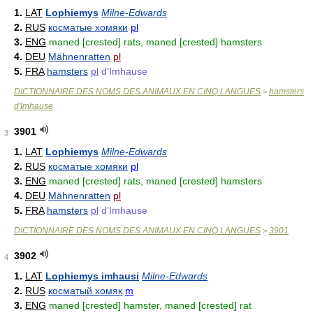
1.
LAT
Lophiemys
Milne-Edwards
2.
RUS
косматые хомяки
pl
3.
ENG
maned [crested] rats, maned [crested] hamsters
4.
DEU
Mähnenratten
pl
5.
FRA
hamsters
pl
d'Imhause
DICTIONNAIRE DES NOMS DES ANIMAUX EN CINQ LANGUES
hamsters
>
d'Imhause
3901
3
1.
LAT
Lophiemys
Milne-Edwards
2.
RUS
косматые хомяки
pl
3.
ENG
maned [crested] rats, maned [crested] hamsters
4.
DEU
Mähnenratten
pl
5.
FRA
hamsters
pl
d'Imhause
DICTIONNAIRE DES NOMS DES ANIMAUX EN CINQ LANGUES
3901
>
3902
4
1.
LAT
Lophiemys imhausi
Milne-Edwards
2.
RUS
косматый хомяк
m
3.
ENG
maned [crested] hamster, maned [crested] rat