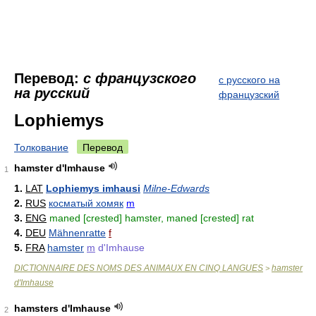
Перевод:
с французского
с русского на
на русский
французский
Lophiemys
Толкование
Перевод
hamster d'Imhause
1
1.
LAT
Lophiemys imhausi
Milne-Edwards
2.
RUS
косматый хомяк
m
3.
ENG
maned [crested] hamster, maned [crested] rat
4.
DEU
Mähnenratte
f
5.
FRA
hamster
m
d'Imhause
DICTIONNAIRE DES NOMS DES ANIMAUX EN CINQ LANGUES
hamster
>
d'Imhause
hamsters d'Imhause
2