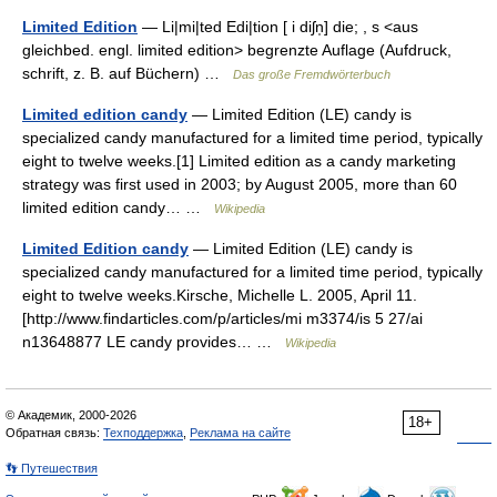
Limited Edition
— Li|mi|ted Edi|tion [ i diʃn̩] die; , s <aus
gleichbed. engl. limited edition> begrenzte Auflage (Aufdruck,
schrift, z. B. auf Büchern) …
Das große Fremdwörterbuch
Limited edition candy
— Limited Edition (LE) candy is
specialized candy manufactured for a limited time period, typically
eight to twelve weeks.[1] Limited edition as a candy marketing
strategy was first used in 2003; by August 2005, more than 60
limited edition candy… …
Wikipedia
Limited Edition candy
— Limited Edition (LE) candy is
specialized candy manufactured for a limited time period, typically
eight to twelve weeks.Kirsche, Michelle L. 2005, April 11.
[http://www.findarticles.com/p/articles/mi m3374/is 5 27/ai
n13648877 LE candy provides… …
Wikipedia
© Академик, 2000-2026
18+
Обратная связь:
Техподдержка
,
Реклама на сайте
👣 Путешествия