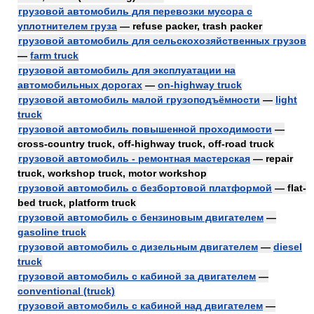
грузовой автомобиль для перевозки мусора с
уплотнителем груза
— refuse packer, trash packer
грузовой автомобиль для сельскохозяйственных грузов
—
farm truck
грузовой автомобиль для эксплуатации на
автомобильных дорогах
—
on-highway truck
грузовой автомобиль малой грузоподъёмности
—
light
truck
грузовой автомобиль повышенной проходимости
—
cross-country truck, off-highway truck, off-road truck
грузовой автомобиль - ремонтная мастерская
— repair
truck, workshop truck, motor workshop
грузовой автомобиль с безбортовой платформой
— flat-
bed truck, platform truck
грузовой автомобиль с бензиновым двигателем
—
gasoline truck
грузовой автомобиль с дизельным двигателем
—
diesel
truck
грузовой автомобиль с кабиной за двигателем
—
conventional (truck)
грузовой автомобиль с кабиной над двигателем
—