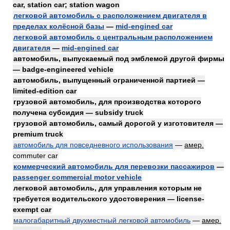
car, station car; station wagon
легковой автомобиль с расположением двигателя в
пределах колёсной базы
—
mid-engined car
легковой автомобиль с центральным расположением
двигателя
—
mid-engined car
автомобиль, выпускаемый под эмблемой другой фирмы
— badge-engineered vehicle
автомобиль, выпущенный ограниченной партией —
limited-edition car
грузовой автомобиль, для производства которого
получена субсидия — subsidy truck
грузовой автомобиль, самый дорогой у изготовителя —
premium truck
автомобиль для повседневного использования
—
амер.
commuter car
коммерческий автомобиль для перевозки пассажиров
—
passenger commercial motor vehicle
легковой автомобиль, для управления которым не
требуется водительского удостоверения — license-
exempt car
малогабаритный двухместный легковой автомобиль
—
амер.