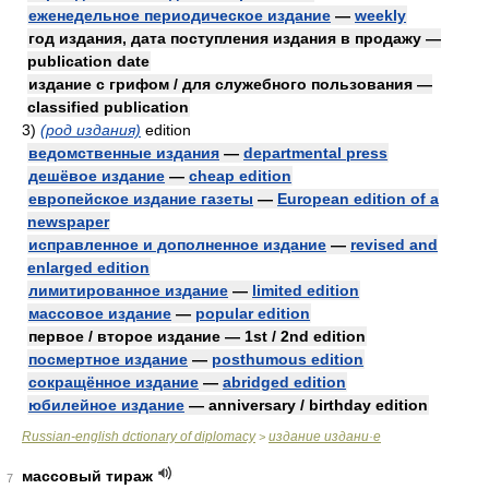
еженедельное периодическое издание
—
weekly
год издания, дата поступления издания в продажу —
publication date
издание с грифом / для служебного пользования —
classified publication
3)
(род издания)
edition
ведомственные издания
—
departmental press
дешёвое издание
—
cheap edition
европейское издание газеты
—
European edition of a
newspaper
исправленное и дополненное издание
—
revised and
enlarged edition
лимитированное издание
—
limited edition
массовое издание
—
popular edition
первое / второе издание — 1st / 2nd edition
посмертное издание
—
posthumous edition
сокращённое издание
—
abridged edition
юбилейное издание
— anniversary / birthday edition
Russian-english dctionary of diplomacy
издание издани·е
>
массовый тираж
7