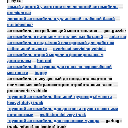
pony car
самый дорогой у изготовителя легковой автомобиль
—
premium car
легковой автомобиль с удлинённой колёсной базой
—
stretched car
автомобиль, потребляющий много топлива — gas-guzzler
автомобиль с питанием от солнечных батарей
—
solar car
автомобиль с подъёмной платформой для работ на
небольшой высоте
—
overhead servicing vehicle
автомобиль старой модели с форсированным
двигателем
—
hot rod
автомобиль без кузова для гонок по пересечённой
местности
—
buggy
автомобиль, выпущенный до ввода стандартов по
применению нейтрализаторов отработавших газов —
preconverter vehicle
грузовой автомобиль большой грузоподъёмности
—
heavy(-duty) truck
грузовой автомобиль для доставки грузов с частыми
остановками
—
multistop delivery truck
грузовой автомобиль для перевозки мусора
— garbage
truck, refuse(-collecting) truck