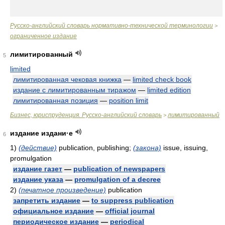
Русско-английский словарь нормативно-технической терминологии
>
ограниченное издание
лимитированный
5
limited
лимитированная чековая книжка
—
limited check book
издание с лимитированным тиражом
—
limited edition
лимитированная позиция
—
position limit
Бизнес, юриспруденция. Русско-английский словарь
лимитированный
>
издание издани·е
6
1)
(действие)
publication, publishing;
(закона)
issue, issuing,
promulgation
издание газет
—
publication of newspapers
издание указа
—
promulgation of a decree
2)
(печатное произведение)
publication
запретить издание
—
to suppress publication
официальное издание
—
official journal
периодическое издание
—
periodical