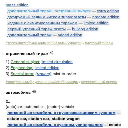
mass edition
дополнительный тираж ; экстренный выпуск
—
extra edition
датируемый задним числом тираж газеты
—
predate edition
издание с лимитированным тиражом
—
limited edition
первый утренний тираж газеты
—
bulldog edition
дополнительный тираж
—
added edition
Русско-английский большой базовый словарь
массовый тираж
>
ограниченный тираж
8
1)
General subject:
limited circulation
2)
Engineering:
limited edition
3)
Special term:
(монет)
mint-to-order
Универсальный русско-английский словарь
ограниченный тираж
>
автомобиль
9
м.
(auto)car; automobile; (motor) vehicle
легковой автомобиль с грузопассажирским кузовом
—
estate car, station car; station wagon
легковой автомобиль с кузовом-универсалом
— estate