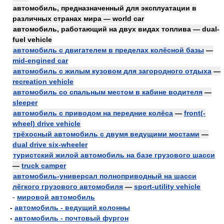
автомобиль, предназначенный для эксплуатации в
различных странах мира — world car
автомобиль, работающий на двух видах топлива — dual-
fuel vehicle
автомобиль с двигателем в пределах колёсной базы
—
mid-engined car
автомобиль с жилым кузовом для загородного отдыха
—
recreation vehicle
автомобиль со спальным местом в кабине водителя
—
sleeper
автомобиль с приводом на передние колёса
—
front(-
wheel) drive vehicle
трёхосный автомобиль с двумя ведущими мостами
—
dual drive six-wheeler
туристский жилой автомобиль на базе грузового шасси
—
truck camper
автомобиль-универсал полноприводный на шасси
лёгкого грузового автомобиля
—
sport-utility vehicle
-
мировой автомобиль
-
автомобиль - ведущий колонны
-
автомобиль - почтовый фургон