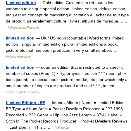
Limited edition
— Gold edition Gold edition (et toutes les
variantes telles que special edition, limited edition, deluxe edition,
etc.) est un concept de marketing d incitation à l achat de tout type
de produit, généralement culturel (livres, albums de musique,… …
Wikipédia en Français
limited edition
— UK / US noun [countable] Word forms limited
edition : singular limited edition plural limited editions a book,
picture etc that has been produced in very small numbers …
English dictionary
limited edition
— noun an edition that is restricted to a specific
number of copies (Freq. 1) • Hypernyms: ↑edition * * * noun, pl ⋯
tions [count] : a special book, picture, medal, etc., for which only a
small number of copies are produced and sold * * * ˌlimited… …
Useful english dictionary
Limited Edition - EP
— Infobox Album | Name = Limited Edition
EP Type = Album Artist = Pocket Dwellers Released = ??? 1998
Recorded = ??? Genre = Hip Hop Jazz Length = 37:41 Label =
Sittin In The Pocket Records Producer = Pocket Dwellers Reviews
= Last album = This… …
Wikipedia