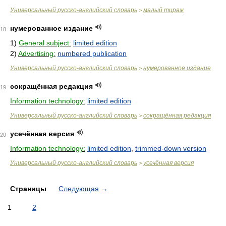
Универсальный русско-английский словарь
малый тираж
>
нумерованное издание
18
1)
General subject:
limited edition
2)
Advertising:
numbered publication
Универсальный русско-английский словарь
нумерованное издание
>
сокращённая редакция
19
Information technology:
limited edition
Универсальный русско-английский словарь
сокращённая редакция
>
усечённая версия
20
Information technology:
limited edition
,
trimmed-down version
Универсальный русско-английский словарь
усечённая версия
>
Страницы
Следующая
→
1
2