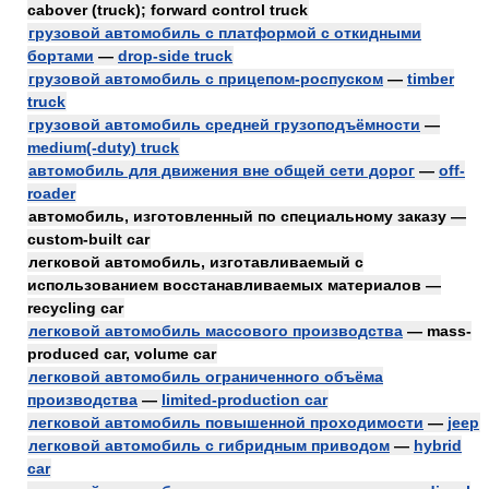
cabover (truck); forward control truck
грузовой автомобиль с платформой с откидными
бортами
—
drop-side truck
грузовой автомобиль с прицепом-роспуском
—
timber
truck
грузовой автомобиль средней грузоподъёмности
—
medium(-duty) truck
автомобиль для движения вне общей сети дорог
—
off-
roader
автомобиль, изготовленный по специальному заказу —
custom-built car
легковой автомобиль, изготавливаемый с
использованием восстанавливаемых материалов —
recycling car
легковой автомобиль массового производства
— mass-
produced car, volume car
легковой автомобиль ограниченного объёма
производства
—
limited-production car
легковой автомобиль повышенной проходимости
—
jeep
легковой автомобиль с гибридным приводом
—
hybrid
car