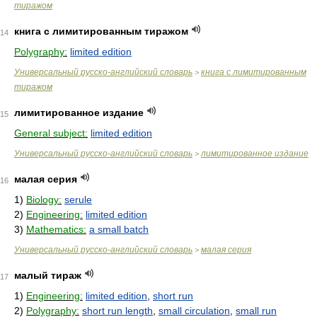
тиражом
книга с лимитированным тиражом
14
Polygraphy:
limited edition
Универсальный русско-английский словарь
книга с лимитированным
>
тиражом
лимитированное издание
15
General subject:
limited edition
Универсальный русско-английский словарь
лимитированное издание
>
малая серия
16
1)
Biology:
serule
2)
Engineering:
limited edition
3)
Mathematics:
a small batch
Универсальный русско-английский словарь
малая серия
>
малый тираж
17
1)
Engineering:
limited edition
,
short run
2)
Polygraphy:
short run length
,
small circulation
,
small run