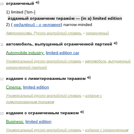
ограниченый
10
1)
limited ['lɪm-]
и́зданный ограниченм тиражо́м — (in a) limited edition
2)
(
недалёкий - о человеке
)
narrow-minded
Американизмы. Русско-английский словарь.
ограниченый
>
автомобиль, выпущенный ограниченной партией
11
Automobile industry:
limited-edition car
Универсальный русско-английский словарь
автомобиль, выпущенный
>
ограниченной партией
издание с лимитированным тиражом
12
Cinema:
limited edition
Универсальный русско-английский словарь
издание с
>
лимитированным тиражом
издание с ограниченным тиражом
13
Business:
limited edition
Универсальный русско-английский словарь
издание с ограниченным
>