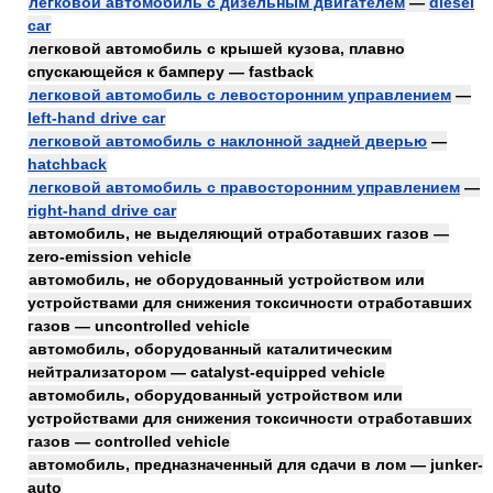
легковой автомобиль с дизельным двигателем
—
diesel
car
легковой автомобиль с крышей кузова, плавно
спускающейся к бамперу — fastback
легковой автомобиль с левосторонним управлением
—
left-hand drive car
легковой автомобиль с наклонной задней дверью
—
hatchback
легковой автомобиль с правосторонним управлением
—
right-hand drive car
автомобиль, не выделяющий отработавших газов —
zero-emission vehicle
автомобиль, не оборудованный устройством или
устройствами для снижения токсичности отработавших
газов — uncontrolled vehicle
автомобиль, оборудованный каталитическим
нейтрализатором — catalyst-equipped vehicle
автомобиль, оборудованный устройством или
устройствами для снижения токсичности отработавших
газов — controlled vehicle
автомобиль, предназначенный для сдачи в лом — junker-
auto