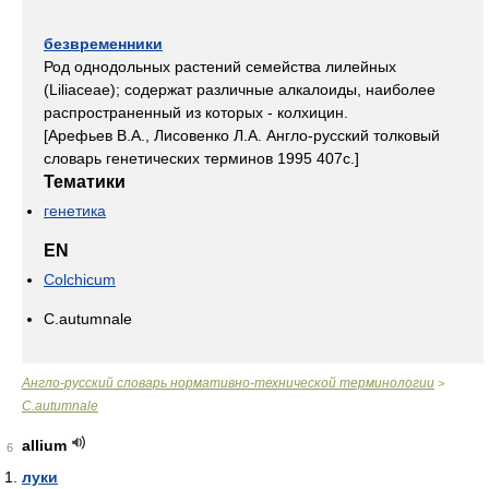
безвременники
Род однодольных растений семейства лилейных
(Liliaceae); содержат различные алкалоиды, наиболее
распространенный из которых - колхицин.
[Арефьев В.А., Лисовенко Л.А. Англо-русский толковый
словарь генетических терминов 1995 407с.]
Тематики
генетика
EN
Colchicum
C.autumnale
Англо-русский словарь нормативно-технической терминологии
>
C.autumnale
allium
6
луки