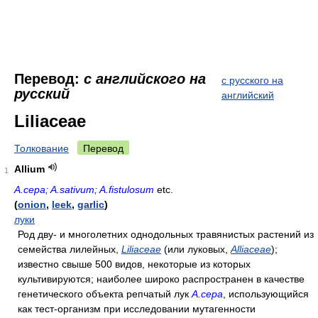
Перевод:
с английского на
с русского на
русский
английский
Liliaceae
Толкование
Перевод
Allium
1
A.cepa; A.sativum; A.fistulosum
etc.
(
onion
,
leek
,
garlic
)
луки
Род дву- и многолетних однодольных травянистых растений из
семейства лилейных,
Liliaceae
(или луковых,
Alliaceae
);
известно свыше 500 видов, некоторые из которых
культивируются; наиболее широко распространен в качестве
генетического объекта репчатый лук
A.cepa
, использующийся
как тест-организм при исследовании мутагенности