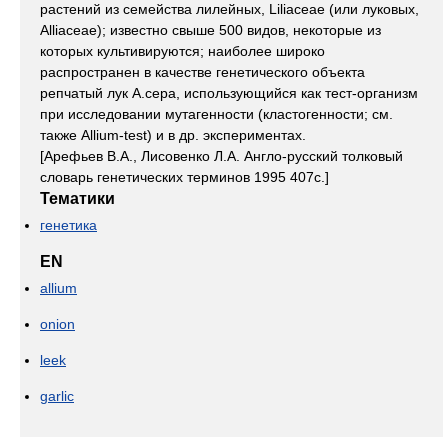
растений из семейства лилейных, Liliaceae (или луковых,
Alliaceae); известно свыше 500 видов, некоторые из
которых культивируются; наиболее широко
распространен в качестве генетического объекта
репчатый лук A.cepa, использующийся как тест-организм
при исследовании мутагенности (кластогенности; см.
также Allium-test) и в др. экспериментах.
[Арефьев В.А., Лисовенко Л.А. Англо-русский толковый
словарь генетических терминов 1995 407с.]
Тематики
генетика
EN
allium
onion
leek
garlic