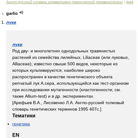
Англо-русский словарь нормативно-технической терминологии
leek
>
garlic
9
луки
луки
Род дву- и многолетних однодольных травянистых
растений из семейства лилейных, Liliaceae (или луковых,
Alliaceae); известно свыше 500 видов, некоторые из
которых культивируются; наиболее широко
распространен в качестве генетического объекта
репчатый лук A.cepa, использующийся как тест-организм
при исследовании мутагенности (кластогенности; см.
также Allium-test) и в др. экспериментах.
[Арефьев В.А., Лисовенко Л.А. Англо-русский толковый
словарь генетических терминов 1995 407с.]
Тематики
генетика
EN