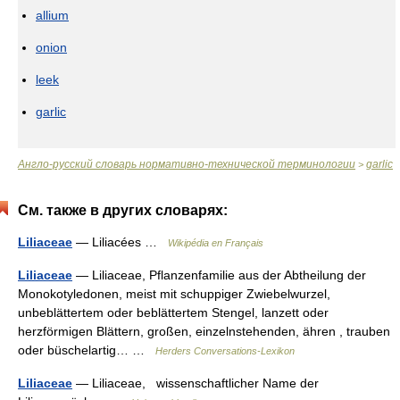
allium
onion
leek
garlic
Англо-русский словарь нормативно-технической терминологии
garlic
>
См. также в других словарях:
Liliaceae
— Liliacées …
Wikipédia en Français
Liliaceae
— Liliaceae, Pflanzenfamilie aus der Abtheilung der
Monokotyledonen, meist mit schuppiger Zwiebelwurzel,
unbeblättertem oder beblättertem Stengel, lanzett oder
herzförmigen Blättern, großen, einzelnstehenden, ähren , trauben
oder büschelartig… …
Herders Conversations-Lexikon
Liliaceae
— Liliaceae, wissenschaftlicher Name der