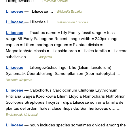
Liliengewächse …
Universal-Lexikon
Liliaceae
— Liliaceae …
Wikipedia Español
Liliaceae
— Liliacées L …
Wikipédia en Français
Liliaceae
— Taxobox name = Lily Family fossil range = fossil
range|58 Early Paleogene Recent image width = 240px image
caption = Lilium martagon regnum = Plantae divisio =
Magnoliophyta classis = Liliopsida ordo = Liliales familia = Liliaceae
subdivision… …
Wikipedia
Liliaceae
— Liliengewächse Tiger Lilie (Lilium lancifolium)
Systematik Überabteilung: Samenpflanzen (Spermatophyta) …
Deutsch Wikipedia
Liliaceae
— Calochortus Cardiocrinum Clintonia Erythronium
Fritillaria Gagea Korolkowia Lilium Lloydia Nomocharis Notholirion
Scoliopus Streptopus Tricyrtis Tulipa Liliaceae son una familia de
plantas del orden liliales, clase liliopsida. Son herbáceas o… …
Enciclopedia Universal
Liliaceae
— noun includes species sometimes divided among the