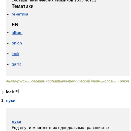
словарь генетических терминов 1995 407с.]
Тематики
генетика
EN
allium
onion
leek
garlic
Англо-русский словарь нормативно-технической терминологии
onion
>
leek
8
луки
луки
Род дву- и многолетних однодольных травянистых