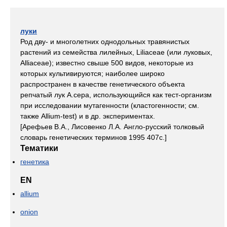
луки
Род дву- и многолетних однодольных травянистых
растений из семейства лилейных, Liliaceae (или луковых,
Alliaceae); известно свыше 500 видов, некоторые из
которых культивируются; наиболее широко
распространен в качестве генетического объекта
репчатый лук A.cepa, использующийся как тест-организм
при исследовании мутагенности (кластогенности; см.
также Allium-test) и в др. экспериментах.
[Арефьев В.А., Лисовенко Л.А. Англо-русский толковый
словарь генетических терминов 1995 407с.]
Тематики
генетика
EN
allium
onion