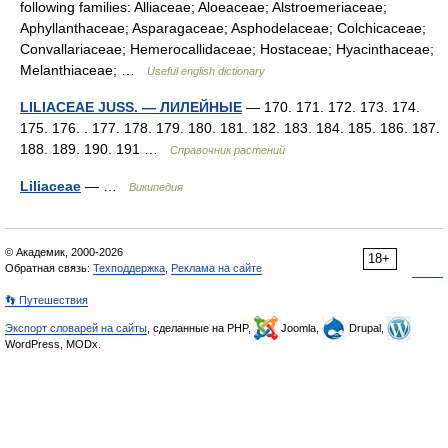
following families: Alliaceae; Aloeaceae; Alstroemeriaceae;
Aphyllanthaceae; Asparagaceae; Asphodelaceae; Colchicaceae;
Convallariaceae; Hemerocallidaceae; Hostaceae; Hyacinthaceae;
Melanthiaceae; …
Useful english dictionary
LILIACEAE JUSS. — ЛИЛЕЙНЫЕ
— 170. 171. 172. 173. 174.
175. 176. . 177. 178. 179. 180. 181. 182. 183. 184. 185. 186. 187.
188. 189. 190. 191 …
Справочник растений
Liliaceae
— …
Википедия
© Академик, 2000-2026
18+
Обратная связь:
Техподдержка
,
Реклама на сайте
👣 Путешествия
Экспорт словарей на сайты
, сделанные на PHP,
Joomla,
Drupal,
WordPress, MODx.