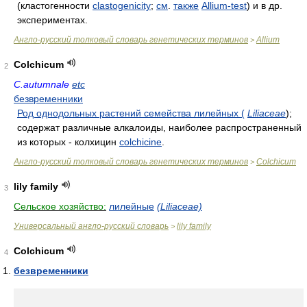
(кластогенности
clastogenicity
;
см
.
также
Allium-test
) и в др.
экспериментах.
Англо-русский толковый словарь генетических терминов
Allium
>
Colchicum
2
C.autumnale
etc
безвременники
Род однодольных растений семейства лилейных (
Liliaceae
);
содержат различные алкалоиды, наиболее распространенный
из которых - колхицин
colchicine
.
Англо-русский толковый словарь генетических терминов
Colchicum
>
lily family
3
Сельское хозяйство:
лилейные
(Liliaceae)
Универсальный англо-русский словарь
lily family
>
Colchicum
4
безвременники