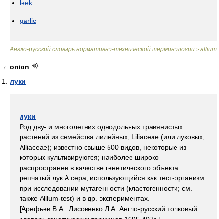
leek
garlic
Англо-русский словарь нормативно-технической терминологии
allium
>
onion
7
луки
луки
Род дву- и многолетних однодольных травянистых
растений из семейства лилейных, Liliaceae (или луковых,
Alliaceae); известно свыше 500 видов, некоторые из
которых культивируются; наиболее широко
распространен в качестве генетического объекта
репчатый лук A.cepa, использующийся как тест-организм
при исследовании мутагенности (кластогенности; см.
также Allium-test) и в др. экспериментах.
[Арефьев В.А., Лисовенко Л.А. Англо-русский толковый