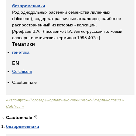
безвременники
Род однодольных растений семейства лилейных
(Liliaceae); содержат различные алкалоиды, наиболее
распространенный из которых - колхицин.
[Арефьев В.А., Лисовенко Л.А. Англо-русский толковый
словарь генетических терминов 1995 407с.]
Тематики
генетика
EN
Colchicum
C.autumnale
Англо-русский словарь нормативно-технической терминологии
>
Colchicum
C.autumnale
5
безвременники