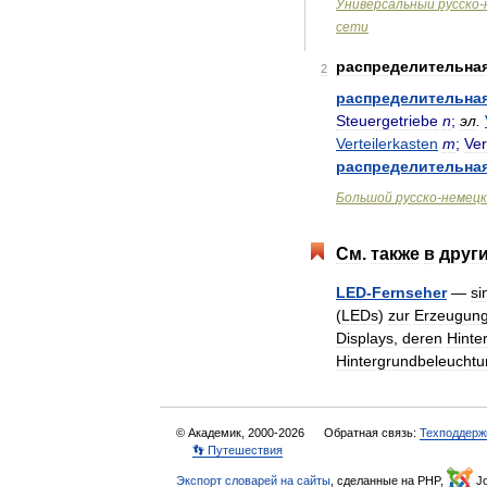
Универсальный
русско
-
сети
распределительна
2
распределительна
Steuergetriebe
n
;
эл
.
Verteilerkasten
m
;
Ver
распределительна
Большой
русско
-
немецк
См
.
также
в
друг
LED
-
Fernseher
—
si
(
LEDs
)
zur
Erzeugun
Displays
,
deren
Hinte
Hintergrundbeleucht
© Академик, 2000-2026
Обратная связь:
Техподдерж
👣 Путешествия
Экспорт словарей на сайты
, сделанные на PHP,
Jo