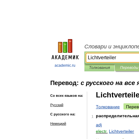
Словари и энциклоп
academic.ru
Толкования
Переводы
Перевод:
с русского на все
Lichtverteil
Со всех языков на:
Русский
Толкование
Перев
С русского на:
распределительна
1
Немецкий
adj
electr
.
Lichtverteiler