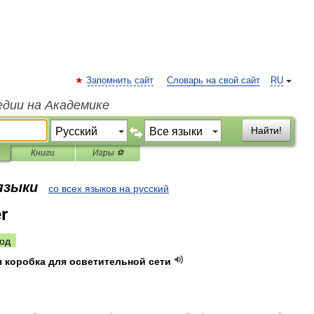
Запомнить сайт
Словарь на свой сайт
RU
едии на Академике
Найти!
Книги
Игры ⚽
 языки
со всех языков на русский
er
од
я
коробка
для
осветительной
сети