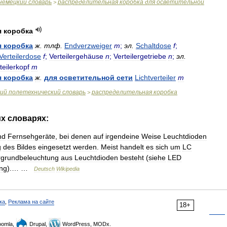
немецкий
словарь
распределительная
коробка
для
осветительной
>
я
коробка
я
коробка
ж
.
тлф
.
Endverzweiger
m
;
эл
.
Schaltdose
f
;
Verteilerdose
f
;
Verteilergehäuse
n
;
Verteilergetriebe
n
;
эл
.
teilerkopf
m
я
коробка
ж
.
для
осветительной
сети
Lichtverteiler
m
ий
полетехнический
словарь
распределительная
коробка
>
их
словарях:
nd
Fernsehgeräte
,
bei
denen
auf
irgendeine
Weise
Leuchtdioden
g
des
Bildes
eingesetzt
werden
.
Meist
handelt
es
sich
um
LC
rgrundbeleuchtung
aus
Leuchtdioden
besteht
(
siehe
LED
ung
).… …
Deutsch
Wikipedia
ка
,
Реклама на сайте
18+
omla,
Drupal,
WordPress, MODx.