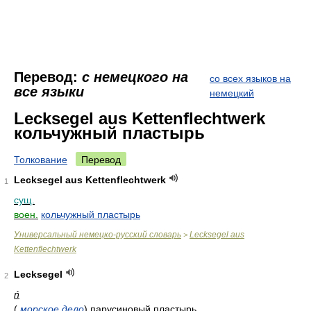
Перевод:
с немецкого на
со всех языков на
все языки
немецкий
Lecksegel aus Kettenflechtwerk
кольчужный пластырь
Толкование
Перевод
Lecksegel aus Kettenflechtwerk
1
сущ.
воен.
кольчужный пластырь
Универсальный немецко-русский словарь
Lecksegel aus
>
Kettenflechtwerk
Lecksegel
2
ń
(
морское дело
) парусиновый пластырь