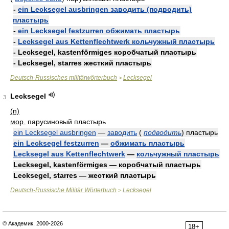
-
ein Lecksegel ausbringen заводить (подводить)
пластырь
-
ein Lecksegel festzurren обжимать пластырь
-
Lecksegel aus Kettenflechtwerk кольчужный пластырь
- Lecksegel, kastenförmiges коробчатый пластырь
- Lecksegel, starres жесткий пластырь
Deutsch-Russisches militärwörterbuch
Lecksegel
>
Lecksegel
3
(n)
мор.
парусиновый пластырь
ein Lecksegel ausbringen
—
заводить
(
подводить
)
пластырь
ein Lecksegel festzurren
—
обжимать пластырь
Lecksegel aus Kettenflechtwerk
—
кольчужный пластырь
Lecksegel, kastenförmiges — коробчатый пластырь
Lecksegel, starres — жесткий пластырь
Deutsch-Russische Militär Wörterbuch
Lecksegel
>
© Академик, 2000-2026
18+