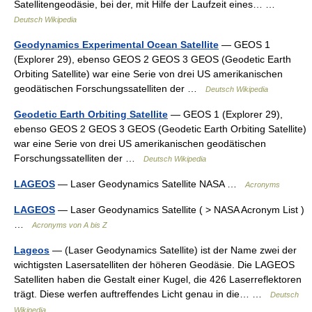
Satellitengeodäsie, bei der, mit Hilfe der Laufzeit eines… …
Deutsch Wikipedia
Geodynamics Experimental Ocean Satellite
— GEOS 1
(Explorer 29), ebenso GEOS 2 GEOS 3 GEOS (Geodetic Earth
Orbiting Satellite) war eine Serie von drei US amerikanischen
geodätischen Forschungssatelliten der …
Deutsch Wikipedia
Geodetic Earth Orbiting Satellite
— GEOS 1 (Explorer 29),
ebenso GEOS 2 GEOS 3 GEOS (Geodetic Earth Orbiting Satellite)
war eine Serie von drei US amerikanischen geodätischen
Forschungssatelliten der …
Deutsch Wikipedia
LAGEOS
— Laser Geodynamics Satellite NASA …
Acronyms
LAGEOS
— Laser Geodynamics Satellite ( > NASA Acronym List )
…
Acronyms von A bis Z
Lageos
— (Laser Geodynamics Satellite) ist der Name zwei der
wichtigsten Lasersatelliten der höheren Geodäsie. Die LAGEOS
Satelliten haben die Gestalt einer Kugel, die 426 Laserreflektoren
trägt. Diese werfen auftreffendes Licht genau in die… …
Deutsch
Wikipedia