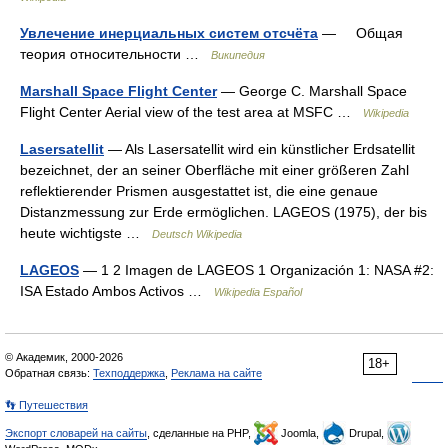
Увлечение инерциальных систем отсчёта
— Общая
теория относительности …
Википедия
Marshall Space Flight Center
— George C. Marshall Space
Flight Center Aerial view of the test area at MSFC …
Wikipedia
Lasersatellit
— Als Lasersatellit wird ein künstlicher Erdsatellit
bezeichnet, der an seiner Oberfläche mit einer größeren Zahl
reflektierender Prismen ausgestattet ist, die eine genaue
Distanzmessung zur Erde ermöglichen. LAGEOS (1975), der bis
heute wichtigste …
Deutsch Wikipedia
LAGEOS
— 1 2 Imagen de LAGEOS 1 Organización 1: NASA #2:
ISA Estado Ambos Activos …
Wikipedia Español
© Академик, 2000-2026
18+
Обратная связь:
Техподдержка
,
Реклама на сайте
👣 Путешествия
Экспорт словарей на сайты
, сделанные на PHP,
Joomla,
Drupal,