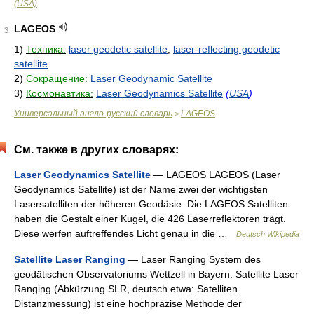
(USA)
LAGEOS
3
1)
Техника:
laser geodetic satellite
,
laser-reflecting geodetic
satellite
2)
Сокращение:
Laser Geodynamic Satellite
3)
Космонавтика:
Laser Geodynamics Satellite
(
USA
)
Универсальный англо-русский словарь
LAGEOS
>
См. также в других словарях:
Laser Geodynamics Satellite
— LAGEOS LAGEOS (Laser
Geodynamics Satellite) ist der Name zwei der wichtigsten
Lasersatelliten der höheren Geodäsie. Die LAGEOS Satelliten
haben die Gestalt einer Kugel, die 426 Laserreflektoren trägt.
Diese werfen auftreffendes Licht genau in die …
Deutsch Wikipedia
Satellite Laser Ranging
— Laser Ranging System des
geodätischen Observatoriums Wettzell in Bayern. Satellite Laser
Ranging (Abkürzung SLR, deutsch etwa: Satelliten
Distanzmessung) ist eine hochpräzise Methode der