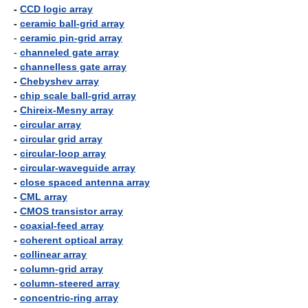
-
CCD logic array
-
ceramic ball-grid array
-
ceramic pin-grid array
-
channeled gate array
-
channelless gate array
-
Chebyshev array
-
chip scale ball-grid array
-
Chireix-Mesny array
-
circular array
-
circular grid array
-
circular-loop array
-
circular-waveguide array
-
close spaced antenna array
-
CML array
-
CMOS transistor array
-
coaxial-feed array
-
coherent optical array
-
collinear array
-
column-grid array
-
column-steered array
-
concentric-ring array