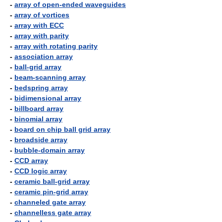
-
array of open-ended waveguides
-
array of vortices
-
array with ECC
-
array with parity
-
array with rotating parity
-
association array
-
ball-grid array
-
beam-scanning array
-
bedspring array
-
bidimensional array
-
billboard array
-
binomial array
-
board on chip ball grid array
-
broadside array
-
bubble-domain array
-
CCD array
-
CCD logic array
-
ceramic ball-grid array
-
ceramic pin-grid array
-
channeled gate array
-
channelless gate array