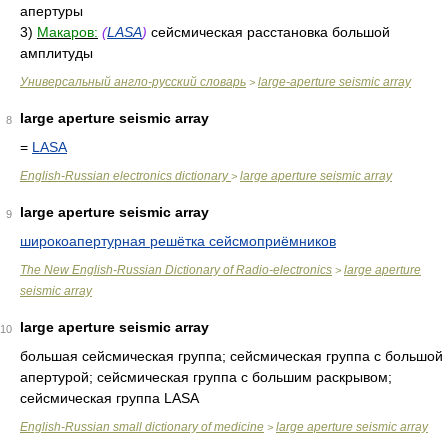
апертуры
3)
Макаров:
(
LASA
)
сейсмическая расстановка большой
амплитуды
Универсальный англо-русский словарь
large-aperture seismic array
>
large aperture seismic array
8
=
LASA
English-Russian electronics dictionary
large aperture seismic array
>
large aperture seismic array
9
широкоапертурная решётка сейсмоприёмников
The New English-Russian Dictionary of Radio-electronics
large aperture
>
seismic array
large aperture seismic array
10
большая сейсмическая группа; сейсмическая группа с большой
апертурой; сейсмическая группа с большим раскрывом;
сейсмическая группа LASA
English-Russian small dictionary of medicine
large aperture seismic array
>