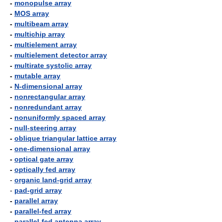
-
monopulse array
-
MOS array
-
multibeam array
-
multichip array
-
multielement array
-
multielement detector array
-
multirate systolic array
-
mutable array
-
N-dimensional array
-
nonrectangular array
-
nonredundant array
-
nonuniformly spaced array
-
null-steering array
-
oblique triangular lattice array
-
one-dimensional array
-
optical gate array
-
optically fed array
-
organic land-grid array
-
pad-grid array
-
parallel array
-
parallel-fed array
-
parallel-fed antenna array