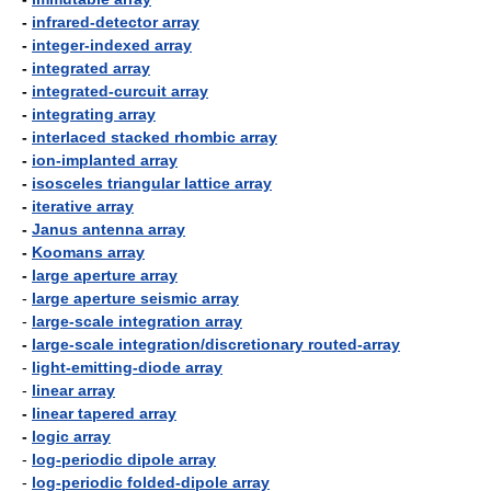
-
infrared-detector array
-
integer-indexed array
-
integrated array
-
integrated-curcuit array
-
integrating array
-
interlaced stacked rhombic array
-
ion-implanted array
-
isosceles triangular lattice array
-
iterative array
-
Janus antenna array
-
Koomans array
-
large aperture array
-
large aperture seismic array
-
large-scale integration array
-
large-scale integration/discretionary routed-array
-
light-emitting-diode array
-
linear array
-
linear tapered array
-
logic array
-
log-periodic dipole array
-
log-periodic folded-dipole array