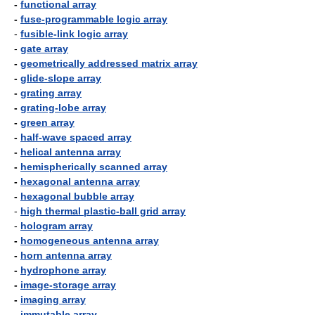
-
functional array
-
fuse-programmable logic array
-
fusible-link logic array
-
gate array
-
geometrically addressed matrix array
-
glide-slope array
-
grating array
-
grating-lobe array
-
green array
-
half-wave spaced array
-
helical antenna array
-
hemispherically scanned array
-
hexagonal antenna array
-
hexagonal bubble array
-
high thermal plastic-ball grid array
-
hologram array
-
homogeneous antenna array
-
horn antenna array
-
hydrophone array
-
image-storage array
-
imaging array
-
immutable array