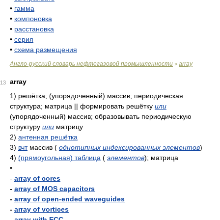
•
гамма
•
компоновка
•
расстановка
•
серия
•
схема размещения
Англо-русский словарь нефтегазовой промышленности
array
>
array
13
1)
решётка; (упорядоченный) массив; периодическая
структура; матрица || формировать решётку
или
(упорядоченный) массив; образовывать периодическую
структуру
или
матрицу
2)
антенная решётка
3)
вчт
массив
(
однотипных индексированных элементов
)
4)
(прямоугольная) таблица
(
элементов
)
; матрица
•
-
array of cores
-
array of MOS capacitors
-
array of open-ended waveguides
-
array of vortices
-
array with ECC