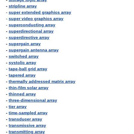
-
stripline array
-
super extended graphics array
-
super video graphics array
-
superconducting array
-
superdirectional array
-
superdirective array
-
supergain array
-
supergain antenna array
-
switched array
-
systolic array
-
tape-ball grid array
-
tapered array
-
thermally addressed matrix array
-
thin-film solar array
-
thinned array
-
three-dimensional array
-
tier array
-
time-sampled array
-
transducer array
-
transmissive array
-
transmitting array