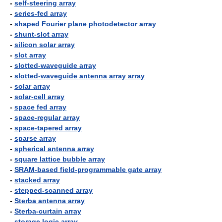
-
self-steering array
-
series-fed array
-
shaped Fourier plane photodetector array
-
shunt-slot array
-
silicon solar array
-
slot array
-
slotted-waveguide array
-
slotted-waveguide antenna array array
-
solar array
-
solar-cell array
-
space fed array
-
space-regular array
-
space-tapered array
-
sparse array
-
spherical antenna array
-
square lattice bubble array
-
SRAM-based field-programmable gate array
-
stacked array
-
stepped-scanned array
-
Sterba antenna array
-
Sterba-curtain array
-
storage logic array