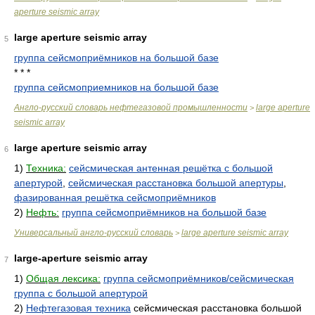
aperture seismic array
large aperture seismic array
5
группа сейсмоприёмников на большой базе
* * *
группа сейсмоприемников на большой базе
Англо-русский словарь нефтегазовой промышленности
large aperture
>
seismic array
large aperture seismic array
6
1)
Техника:
сейсмическая антенная решётка с большой
апертурой
,
сейсмическая расстановка большой апертуры
,
фазированная решётка сейсмоприёмников
2)
Нефть:
группа сейсмоприёмников на большой базе
Универсальный англо-русский словарь
large aperture seismic array
>
large-aperture seismic array
7
1)
Общая лексика:
группа сейсмоприёмников/сейсмическая
группа с большой апертурой
2)
Нефтегазовая техника
сейсмическая расстановка большой