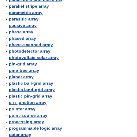
-
parallel stripe array
-
parametric array
-
parasitic array
-
passive array
-
phase array
-
phased array
-
phase-scanned array
-
photodetector array
-
photovoltaic solar array
-
pin-grid array
-
pine-tree array
-
planar array
-
plastic ball-grid array
-
plastic land-grid array
-
plastic pin-grid array
-
p-n-junction array
-
pointer array
-
point-source array
-
processing array
-
programmable logic array
-
radar array