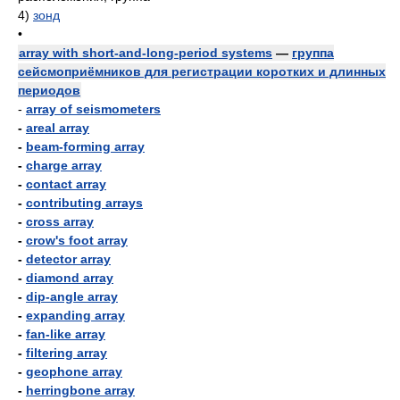
4)
зонд
•
array with short-and-long-period systems
—
группа
сейсмоприёмников для регистрации коротких и длинных
периодов
-
array of seismometers
-
areal array
-
beam-forming array
-
charge array
-
contact array
-
contributing arrays
-
cross array
-
crow's foot array
-
detector array
-
diamond array
-
dip-angle array
-
expanding array
-
fan-like array
-
filtering array
-
geophone array
-
herringbone array