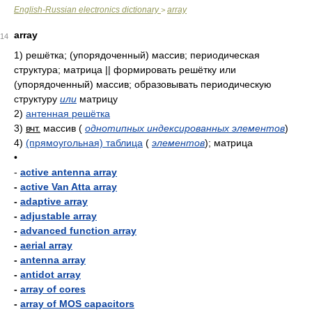
English-Russian electronics dictionary
array
>
array
14
1)
решётка; (упорядоченный) массив; периодическая
структура; матрица || формировать решётку или
(упорядоченный) массив; образовывать периодическую
структуру
или
матрицу
2)
антенная решётка
3)
вчт.
массив
(
однотипных индексированных элементов
)
4)
(прямоугольная) таблица
(
элементов
)
; матрица
•
-
active antenna array
-
active Van Atta array
-
adaptive array
-
adjustable array
-
advanced function array
-
aerial array
-
antenna array
-
antidot array
-
array of cores
-
array of MOS capacitors