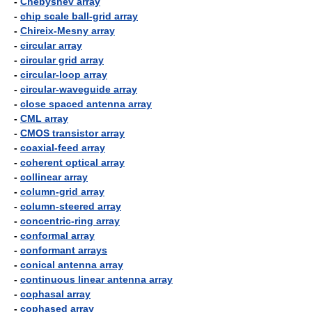
-
Chebyshev array
-
chip scale ball-grid array
-
Chireix-Mesny array
-
circular array
-
circular grid array
-
circular-loop array
-
circular-waveguide array
-
close spaced antenna array
-
CML array
-
CMOS transistor array
-
coaxial-feed array
-
coherent optical array
-
collinear array
-
column-grid array
-
column-steered array
-
concentric-ring array
-
conformal array
-
conformant arrays
-
conical antenna array
-
continuous linear antenna array
-
cophasal array
-
cophased array