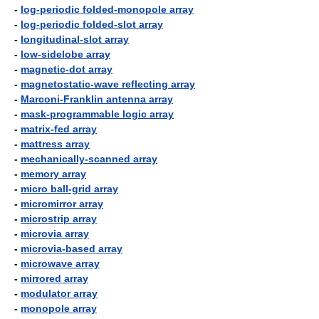
-
log-periodic folded-monopole array
-
log-periodic folded-slot array
-
longitudinal-slot array
-
low-sidelobe array
-
magnetic-dot array
-
magnetostatic-wave reflecting array
-
Marconi-Franklin antenna array
-
mask-programmable logic array
-
matrix-fed array
-
mattress array
-
mechanically-scanned array
-
memory array
-
micro ball-grid array
-
micromirror array
-
microstrip array
-
microvia array
-
microvia-based array
-
microwave array
-
mirrored array
-
modulator array
-
monopole array