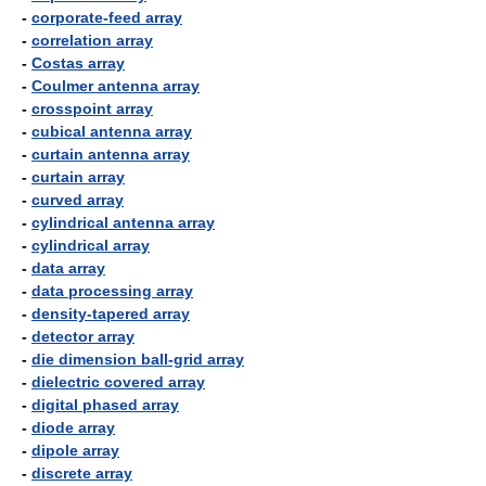
-
corporate-feed array
-
correlation array
-
Costas array
-
Coulmer antenna array
-
crosspoint array
-
cubical antenna array
-
curtain antenna array
-
curtain array
-
curved array
-
cylindrical antenna array
-
cylindrical array
-
data array
-
data processing array
-
density-tapered array
-
detector array
-
die dimension ball-grid array
-
dielectric covered array
-
digital phased array
-
diode array
-
dipole array
-
discrete array