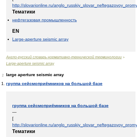
http://slovarionline.ru/anglo_russkiy_slovar_neftegazovoy_promy
Тематики
нефтегазовая промышленность
EN
Large-aperture seismic array
Англо-русский словарь нормативно-технической терминологии
>
Large-aperture seismic array
large aperture seismic array
2
группа сейсмоприёмников на большой базе
группа сейсмоприёмников на большой базе
—
[
http://slovarionline.ru/anglo_russkiy_slovar_neftegazovoy_promy
Тематики