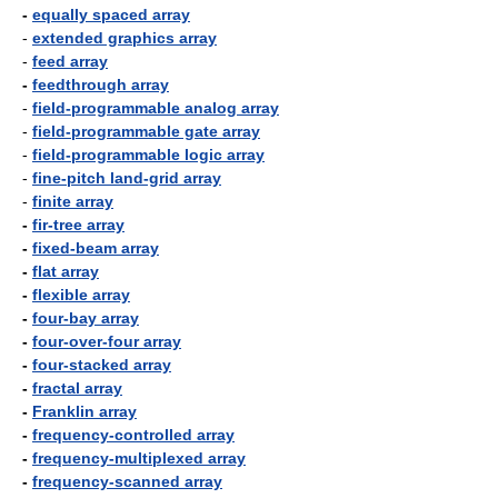
-
equally spaced array
-
extended graphics array
-
feed array
-
feedthrough array
-
field-programmable analog array
-
field-programmable gate array
-
field-programmable logic array
-
fine-pitch land-grid array
-
finite array
-
fir-tree array
-
fixed-beam array
-
flat array
-
flexible array
-
four-bay array
-
four-over-four array
-
four-stacked array
-
fractal array
-
Franklin array
-
frequency-controlled array
-
frequency-multiplexed array
-
frequency-scanned array