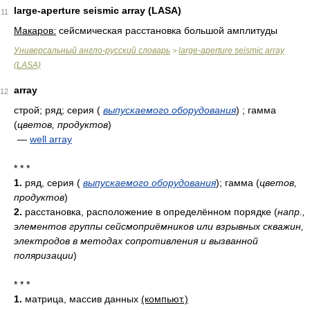
large-aperture seismic array (LASA)
11
Макаров:
сейсмическая расстановка большой амплитуды
Универсальный англо-русский словарь
large-aperture seismic array
>
(LASA)
array
12
строй; ряд; серия
(
выпускаемого оборудования
)
; гамма
(
цветов, продуктов
)
—
well array
* * *
1.
ряд, серия
(
выпускаемого оборудования
)
; гамма
(
цветов,
продуктов
)
2.
расстановка, расположение в определённом порядке
(
напр.,
элементов группы сейсмоприёмников или взрывных скважин,
электродов в методах сопротивления и вызванной
поляризации
)
* * *
1.
матрица, массив данных
(компьют.)