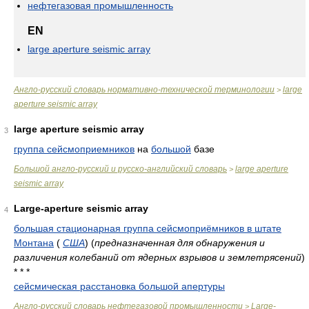
нефтегазовая промышленность
EN
large aperture seismic array
Англо-русский словарь нормативно-технической терминологии
large
>
aperture seismic array
large aperture seismic array
3
группа сейсмоприемников
на
большой
базе
Большой англо-русский и русско-английский словарь
large aperture
>
seismic array
Large-aperture seismic array
4
большая стационарная группа сейсмоприёмников в штате
Монтана
(
США
)
(
предназначенная для обнаружения и
различения колебаний от ядерных взрывов и землетрясений
)
* * *
сейсмическая расстановка большой апертуры
Англо-русский словарь нефтегазовой промышленности
Large-
>