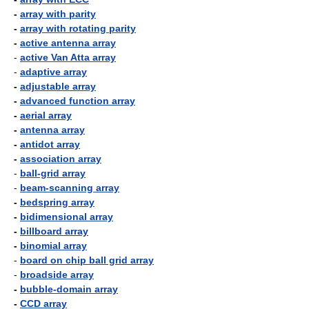
-
array with parity
-
array with rotating parity
-
active antenna array
-
active Van Atta array
-
adaptive array
-
adjustable array
-
advanced function array
-
aerial array
-
antenna array
-
antidot array
-
association array
-
ball-grid array
-
beam-scanning array
-
bedspring array
-
bidimensional array
-
billboard array
-
binomial array
-
board on chip ball grid array
-
broadside array
-
bubble-domain array
-
CCD array