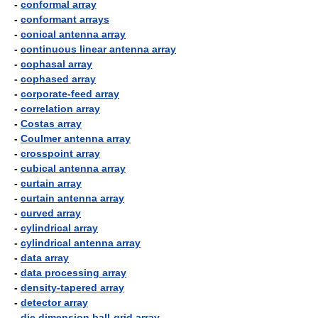
-
conformal array
-
conformant arrays
-
conical antenna array
-
continuous linear antenna array
-
cophasal array
-
cophased array
-
corporate-feed array
-
correlation array
-
Costas array
-
Coulmer antenna array
-
crosspoint array
-
cubical antenna array
-
curtain array
-
curtain antenna array
-
curved array
-
cylindrical array
-
cylindrical antenna array
-
data array
-
data processing array
-
density-tapered array
-
detector array
-
die dimension ball-grid array