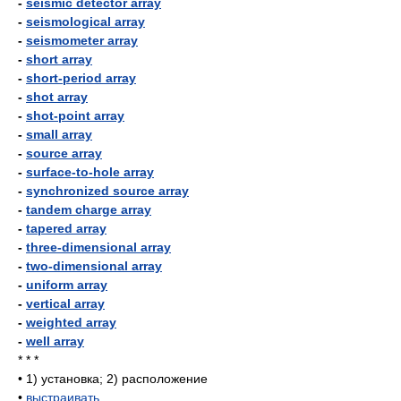
-
seismic detector array
-
seismological array
-
seismometer array
-
short array
-
short-period array
-
shot array
-
shot-point array
-
small array
-
source array
-
surface-to-hole array
-
synchronized source array
-
tandem charge array
-
tapered array
-
three-dimensional array
-
two-dimensional array
-
uniform array
-
vertical array
-
weighted array
-
well array
* * *
•
1) установка; 2) расположение
•
выстраивать