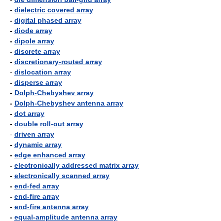
-
dielectric covered array
-
digital phased array
-
diode array
-
dipole array
-
discrete array
-
discretionary-routed array
-
dislocation array
-
disperse array
-
Dolph-Chebyshev array
-
Dolph-Chebyshev antenna array
-
dot array
-
double roll-out array
-
driven array
-
dynamic array
-
edge enhanced array
-
electronically addressed matrix array
-
electronically scanned array
-
end-fed array
-
end-fire array
-
end-fire antenna array
-
equal-amplitude antenna array