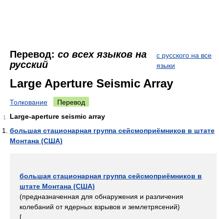
Перевод:
со всех языков на
с русского на все
русский
языки
Large Aperture Seismic Array
Толкование
Перевод
Large-aperture seismic array
1
большая стационарная группа сейсмоприёмников в штате
Монтана (США)
большая стационарная группа сейсмоприёмников в
штате Монтана (США)
(предназначенная для обнаружения и различения
колебаний от ядерных взрывов и землетрясений)
[