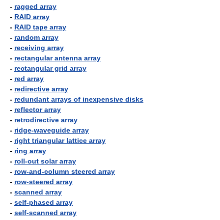
-
ragged array
-
RAID array
-
RAID tape array
-
random array
-
receiving array
-
rectangular antenna array
-
rectangular grid array
-
red array
-
redirective array
-
redundant arrays of inexpensive disks
-
reflector array
-
retrodirective array
-
ridge-waveguide array
-
right triangular lattice array
-
ring array
-
roll-out solar array
-
row-and-column steered array
-
row-steered array
-
scanned array
-
self-phased array
-
self-scanned array