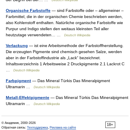
Deutsch Wikipedia
Organische Farbstoffe
— sind Farbstoffe oder – allgemeiner –
Farbmittel, die in der organischen Chemie beschrieben werden,
also Kohlenstoff enthalten. Natürliche organische Farbstoffe wie
Purpur und Indigo stellen den weitaus kleinsten Teil aller
heutzutage verwendeten… …
Deutsch Wikipedia
Verlackung
— ist eine Arbeitsmethode der Farbstoffherstellung.
Die erzeugten Pigmente sind chemisch gesehen Salze, werden
aber in der Farbstoffindustrie als „Lack“ bezeichnet.
Inhaltsverzeichnis 1 Arbeitsweise 2 Druckpigmente 2.1 Lackrot C
…
Deutsch Wikipedia
Farbpigment
— Das Mineral Türkis Das Mineralpigment
Ultramarin …
Deutsch Wikipedia
Metall-Effektpigmente
— Das Mineral Türkis Das Mineralpigment
Ultramarin …
Deutsch Wikipedia
© Академик, 2000-2026
18+
Обратная связь:
Техподдержка
,
Реклама на сайте