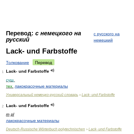
Перевод:
с немецкого на
с русского на
русский
немецкий
Lack- und Farbstoffe
Толкование
Перевод
Lack- und Farbstoffe
1
сущ.
тех.
лакокрасочные материалы
Универсальный немецко-русский словарь
Lack- und Farbstoffe
>
Lack- und Farbstoffe
2
m
pl
лакокрасочные материалы
Deutsch-Russische Wörterbuch polytechnischen
Lack- und Farbstoffe
>