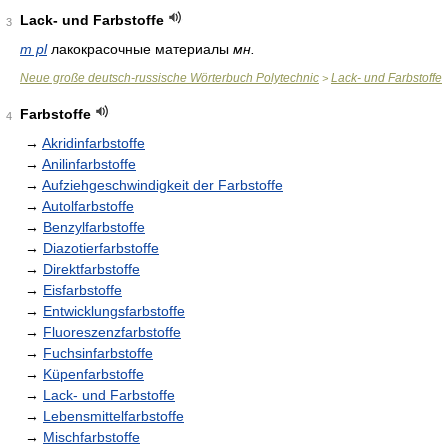
Lack- und Farbstoffe
3
m pl
лакокрасочные материалы
мн.
Neue große deutsch-russische Wörterbuch Polytechnic
Lack- und Farbstoffe
>
Farbstoffe
4
→
Akridinfarbstoffe
→
Anilinfarbstoffe
→
Aufziehgeschwindigkeit der Farbstoffe
→
Autolfarbstoffe
→
Benzylfarbstoffe
→
Diazotierfarbstoffe
→
Direktfarbstoffe
→
Eisfarbstoffe
→
Entwicklungsfarbstoffe
→
Fluoreszenzfarbstoffe
→
Fuchsinfarbstoffe
→
Küpenfarbstoffe
→
Lack- und Farbstoffe
→
Lebensmittelfarbstoffe
→
Mischfarbstoffe