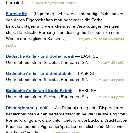
Farbstoff …
Lexikon der gesamten Technik
Farbstoffe
— (Pigmente), sehr verschiedenartige Substanzen,
von deren Eigenschaften man besonders die Farbe
berücksichtigen will. Viele chemische Verbindungen besitzen
charakteristische Färbung, und diese gehört so sehr zu dem
Wesen der fraglichen Substanz,… …
Meyers Großes Konversations-
Lexikon
Badische Anilin- und Soda-Fabrik
— BASF SE
Unternehmensform Societas Europaea ISIN …
Deutsch Wikipedia
Badische Anilin- und Sodafabrik
— BASF SE
Unternehmensform Societas Europaea ISIN …
Deutsch Wikipedia
Badische Anilin und Soda Fabrik
— BASF SE
Unternehmensform Societas Europaea ISIN …
Deutsch Wikipedia
Dispergierung (Lack)
— Als Dispergierung oder Dispergieren
bezeichnet man einen Verfahrensschritt bei der Herstellung von
Formulierungen, wie sie unter anderem bei Lacken, Druckfarben,
Kunststoffen oder Pigmentpräparationen üblich sind. Meist wird
der Begriff bei der… …