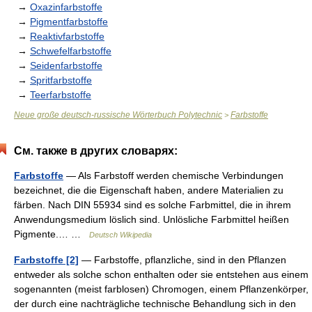
→
Oxazinfarbstoffe
→
Pigmentfarbstoffe
→
Reaktivfarbstoffe
→
Schwefelfarbstoffe
→
Seidenfarbstoffe
→
Spritfarbstoffe
→
Teerfarbstoffe
Neue große deutsch-russische Wörterbuch Polytechnic
Farbstoffe
>
См. также в других словарях:
Farbstoffe
— Als Farbstoff werden chemische Verbindungen
bezeichnet, die die Eigenschaft haben, andere Materialien zu
färben. Nach DIN 55934 sind es solche Farbmittel, die in ihrem
Anwendungsmedium löslich sind. Unlösliche Farbmittel heißen
Pigmente.… …
Deutsch Wikipedia
Farbstoffe [2]
— Farbstoffe, pflanzliche, sind in den Pflanzen
entweder als solche schon enthalten oder sie entstehen aus einem
sogenannten (meist farblosen) Chromogen, einem Pflanzenkörper,
der durch eine nachträgliche technische Behandlung sich in den