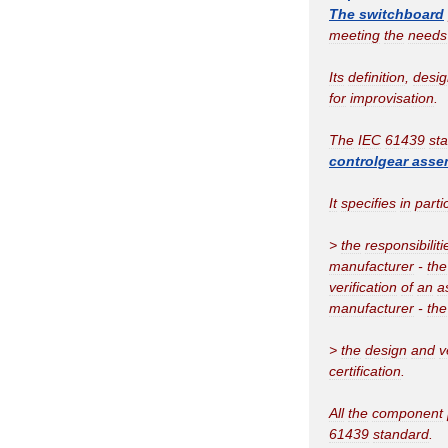
The
switchboard
meeting
the
needs
Its
definition
,
desig
for
improvisation
.
The
IEC
61439
st
controlgear
asse
It
specifies
in
parti
>
the
responsibiliti
manufacturer
-
the
verification
of
an
a
manufacturer
-
the
>
the
design
and
v
certification
.
All
the
component
61439
standard
.