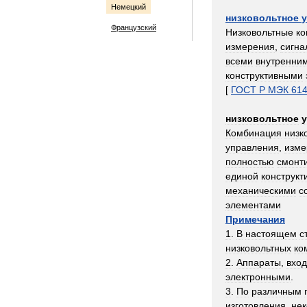
Немецкий
низковольтное
Французский
Низковольтные
к
измерения
,
сигна
всеми
внутренни
конструктивными
[
ГОСТ
Р
МЭК
61
низковольтное
Комбинация
низк
управления
,
изме
полностью
смонт
единой
конструкт
механическими
с
элементами
Примечания
1
.
В
настоящем
с
низковольтных
ко
2
.
Аппараты
,
вхо
электронными
.
3
.
По
различным
изготовления
,
не