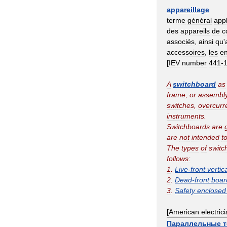
appareillage
terme
général
appl
des
appareils
de
c
associés
,
ainsi
qu
'
accessoires
,
les
e
[
IEV
number
441
-
A
switchboard
as
frame
,
or
assembl
switches
,
overcurr
instruments
.
Switchboards
are
are
not
intended
t
The
types
of
switc
follows:
1
.
Live
-
front
vertic
2
.
Dead
-
front
boar
3
.
Safety
enclosed
[
American
electric
Параллельные