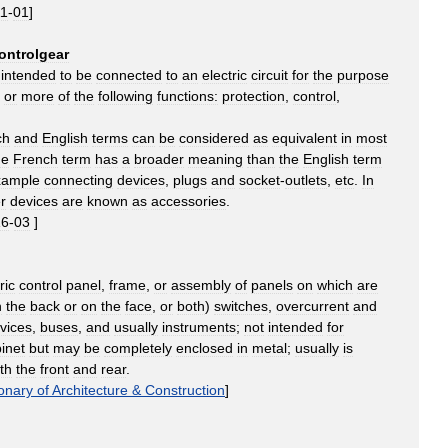
11
-
01
]
ontrolgear
intended
to
be
connected
to
an
electric
circuit
for
the
purpose
or
more
of
the
following
functions:
protection
,
control
,
ch
and
English
terms
can
be
considered
as
equivalent
in
most
he
French
term
has
a
broader
meaning
than
the
English
term
xample
connecting
devices
,
plugs
and
socket
-
outlets
,
etc
.
In
er
devices
are
known
as
accessories
.
16
-
03
]
ric
control
panel
,
frame
,
or
assembly
of
panels
on
which
are
n
the
back
or
on
the
face
,
or
both
)
switches
,
overcurrent
and
vices
,
buses
,
and
usually
instruments
;
not
intended
for
inet
but
may
be
completely
enclosed
in
metal
;
usually
is
th
the
front
and
rear
.
ionary
of
Architecture
&
Construction
]