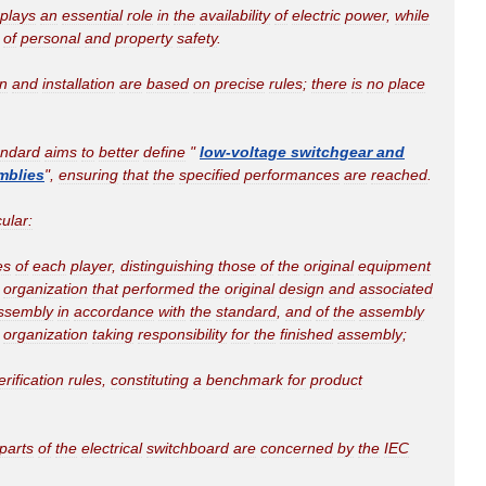
plays
an
essential
role
in
the
availability
of
electric
power
,
while
of
personal
and
property
safety
.
n
and
installation
are
based
on
precise
rules
;
there
is
no
place
andard
aims
to
better
define
"
low
-
voltage
switchgear
and
mblies
",
ensuring
that
the
specified
performances
are
reached
.
cular:
es
of
each
player
,
distinguishing
those
of
the
original
equipment
organization
that
performed
the
original
design
and
associated
ssembly
in
accordance
with
the
standard
,
and
of
the
assembly
organization
taking
responsibility
for
the
finished
assembly
;
erification
rules
,
constituting
a
benchmark
for
product
parts
of
the
electrical
switchboard
are
concerned
by
the
IEC