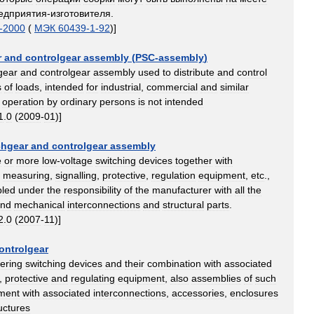
едприятия
-
изготовителя
.
-
2000
(
МЭК
60439
-
1
-
92
)]
r
and
controlgear
assembly
(
PSC
-
assembly
)
gear
and
controlgear
assembly
used
to
distribute
and
control
s
of
loads
,
intended
for
industrial
,
commercial
and
similar
operation
by
ordinary
persons
is
not
intended
1
.
0
(
2009
-
01
)]
chgear
and
controlgear
assembly
e
or
more
low
-
voltage
switching
devices
together
with
,
measuring
,
signalling
,
protective
,
regulation
equipment
,
etc
.,
led
under
the
responsibility
of
the
manufacturer
with
all
the
nd
mechanical
interconnections
and
structural
parts
.
2
.
0
(
2007
-
11
)]
ontrolgear
ering
switching
devices
and
their
combination
with
associated
,
protective
and
regulating
equipment
,
also
assemblies
of
such
ment
with
associated
interconnections
,
accessories
,
enclosures
uctures