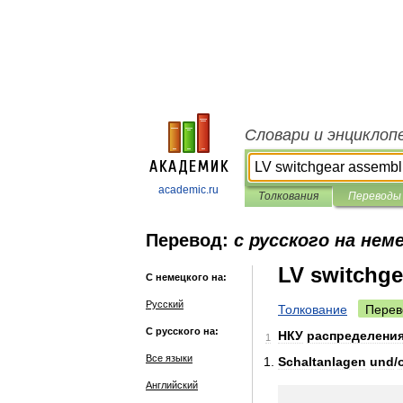
Словари и энциклоп
academic.ru
Толкования
Переводы
Перевод:
с русского на нем
LV switchge
С немецкого на:
Русский
Толкование
Перев
С русского на:
НКУ
распределени
1
Все языки
Schaltanlagen
und
/
Английский