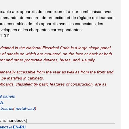
icable
aux
appareils
de
connexion
et
à
leur
combinaison
avec
ommande
,
de
mesure
,
de
protection
et
de
réglage
qui
leur
sont
aux
ensembles
de
tels
appareils
avec
les
connexions
,
les
nveloppes
et
les
charpentes
correspondantes
11
-
01
]
defined
in
the
National
Electrical
Code
is
a
large
single
panel
,
y
of
panels
on
which
are
mounted
,
on
the
face
or
back
or
both
ent
and
other
protective
devices
,
buses
,
and
,
usually
,
generally
accessible
from
the
rear
as
well
as
from
the
front
and
o
be
installed
in
cabinets
.
hboards
,
classified
by
basic
features
of
construction
,
are
as
al
panels
ds
boards
(
metal
-
clad
)
ians
’
handbook
]
тексты
EN
-
RU