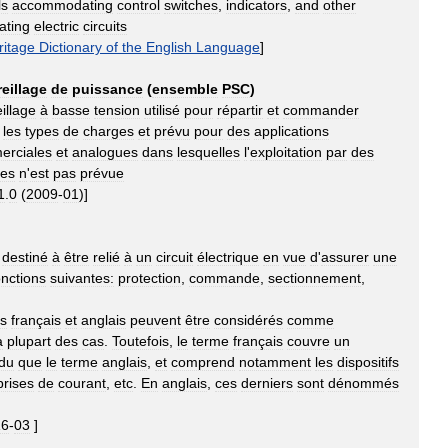
ls
accommodating
control
switches
,
indicators
,
and
other
ating
electric
circuits
ritage
Dictionary
of
the
English
Language
]
eillage
de
puissance
(
ensemble
PSC
)
illage
à
basse
tension
utilisé
pour
répartir
et
commander
les
types
de
charges
et
prévu
pour
des
applications
erciales
et
analogues
dans
lesquelles
l
'
exploitation
par
des
res
n
'
est
pas
prévue
1
.
0
(
2009
-
01
)]
destiné
à
être
relié
à
un
circuit
électrique
en
vue
d
'
assurer
une
onctions
suivantes:
protection
,
commande
,
sectionnement
,
s
français
et
anglais
peuvent
être
considérés
comme
a
plupart
des
cas
.
Toutefois
,
le
terme
français
couvre
un
du
que
le
terme
anglais
,
et
comprend
notamment
les
dispositifs
prises
de
courant
,
etc
.
En
anglais
,
ces
derniers
sont
dénommés
16
-
03
]