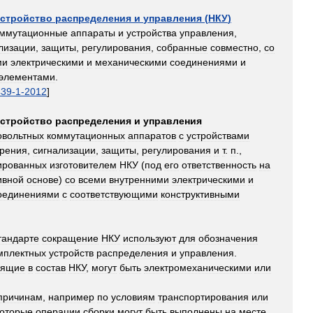
устройство
распределения
и
управления
(
НКУ
)
оммутационные
аппараты
и
устройства
управления
,
лизации
,
защиты
,
регулирования
,
собранные
совместно
,
со
ми
электрическими
и
механическими
соединениями
и
элементами
.
439
-
1
-
2012
]
устройство
распределения
и
управления
овольтных
коммутационных
аппаратов
с
устройствами
рения
,
сигнализации
,
защиты
,
регулирования
и
т
.
п
.,
ированных
изготовителем
НКУ
(
под
его
ответственность
на
ивной
основе
)
со
всеми
внутренними
электрическими
и
оединениями
с
соответствующими
конструктивными
тандарте
сокращение
НКУ
используют
для
обозначения
мплектных
устройств
распределения
и
управления
.
дящие
в
состав
НКУ
,
могут
быть
электромеханическими
или
причинам
,
например
по
условиям
транспортирования
или
которые
операции
сборки
могут
быть
выполнены
на
месте