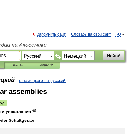
Запомнить сайт
Словарь на свой сайт
RU
едии на Академике
Найти!
Книги
Игры ⚽
ецкий
с немецкого на русский
ar assemblies
од
я
и
управления
oder
Schaltgeräte