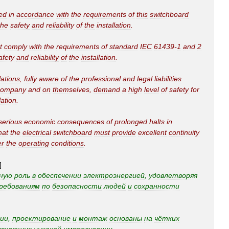
ed
in
accordance
with
the
requirements
of
this
switchboard
the
safety
and
reliability
of
the
installation
.
t
comply
with
the
requirements
of
standard
IEC
61439
-
1
and
2
afety
and
reliability
of
the
installation
.
lations
,
fully
aware
of
the
professional
and
legal
liabilities
company
and
on
themselves
,
demand
a
high
level
of
safety
for
lation
.
serious
economic
consequences
of
prolonged
halts
in
hat
the
electrical
switchboard
must
provide
excellent
continuity
er
the
operating
conditions
.
]
ную
роль
в
обеспечении
электроэнергией
,
удовлетворяя
ребованиям
по
безопасности
людей
и
сохранности
ии
,
проектирование
и
монтаж
основаны
на
чётких