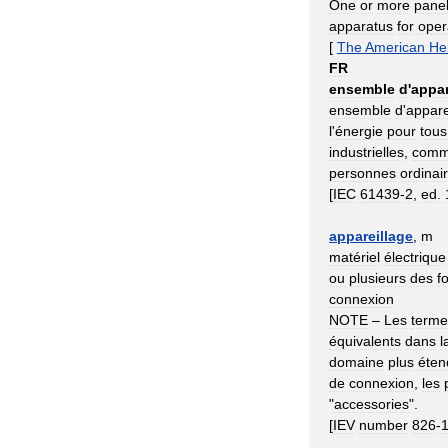
One
or
more
pane
apparatus
for
oper
[
The
American
He
FR
ensemble
d
'
appar
ensemble
d
'
appare
l
'
énergie
pour
tous
industrielles
,
comm
personnes
ordinai
[
IEC
61439
-
2
,
ed
.
appareillage
,
m
matériel
électrique
ou
plusieurs
des
f
connexion
NOTE
–
Les
terme
équivalents
dans
l
domaine
plus
éten
de
connexion
,
les
"
accessories
".
[
IEV
number
826
-