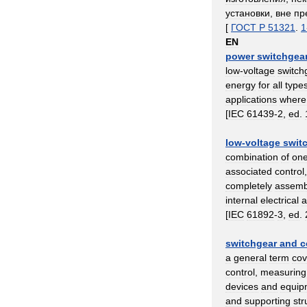
установки
,
вне
пр
[
ГОСТ
Р
51321
.
1
EN
power
switchgea
low
-
voltage
switch
energy
for
all
type
applications
where
[
IEC
61439
-
2
,
ed
.
low
-
voltage
swit
combination
of
on
associated
control
completely
assemb
internal
electrical
a
[
IEC
61892
-
3
,
ed
.
switchgear
and
c
a
general
term
cov
control
,
measuring
devices
and
equip
and
supporting
str