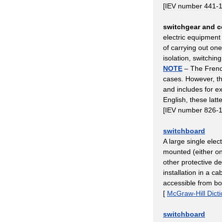
[
IEV
number
441
-
switchgear
and
c
electric
equipment
of
carrying
out
one
isolation
,
switching
NOTE
–
The
Fren
cases
.
However
,
t
and
includes
for
e
English
,
these
latt
[
IEV
number
826
-
switchboard
A
large
single
elect
mounted
(
either
o
other
protective
de
installation
in
a
cab
accessible
from
bo
[
McGraw
-
Hill
Dict
switchboard