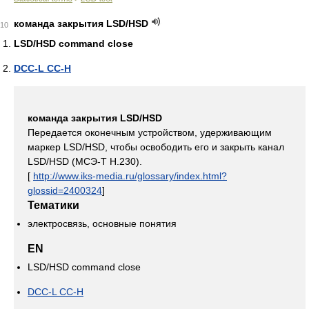
команда закрытия LSD/HSD
10
LSD/HSD command close
DCC-L CC-H
команда закрытия LSD/HSD
Передается оконечным устройством, удерживающим
маркер LSD/HSD, чтобы освободить его и закрыть канал
LSD/HSD (МСЭ-Т Н.230).
[
http://www.iks-media.ru/glossary/index.html?
glossid=2400324
]
Тематики
электросвязь, основные понятия
EN
LSD/HSD command close
DCC-L CC-H