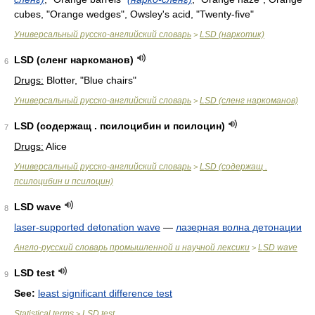
cubes, "Orange wedges", Owsley's acid, "Twenty-five"
Универсальный русско-английский словарь
LSD (наркотик)
>
LSD (сленг наркоманов)
6
Drugs:
Blotter, "Blue chairs"
Универсальный русско-английский словарь
LSD (сленг наркоманов)
>
LSD (содержащ . псилоцибин и псилоцин)
7
Drugs:
Alice
Универсальный русско-английский словарь
LSD (содержащ .
>
псилоцибин и псилоцин)
LSD wave
8
laser-supported detonation wave
—
лазерная волна детонации
Англо-русский словарь промышленной и научной лексики
LSD wave
>
LSD test
9
See:
least significant difference test
Statistical terms
LSD test
>