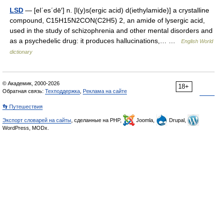
LSD
— [el΄es΄dē′] n. [l(y)s(ergic acid) d(iethylamide)] a crystalline
compound, C15H15N2CON(C2H5) 2, an amide of lysergic acid,
used in the study of schizophrenia and other mental disorders and
as a psychedelic drug: it produces hallucinations,… …
English World
dictionary
© Академик, 2000-2026
18+
Обратная связь:
Техподдержка
,
Реклама на сайте
👣 Путешествия
Экспорт словарей на сайты
, сделанные на PHP,
Joomla,
Drupal,
WordPress, MODx.