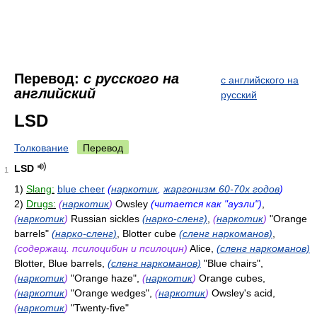
Перевод:
с русского на
с английского на
английский
русский
LSD
Толкование
Перевод
LSD
1
1)
Slang:
blue cheer
(
наркотик
,
жаргонизм 60-70х годов
)
2)
Drugs:
(
наркотик
)
Owsley
(читается как "аузли")
,
(
наркотик
)
Russian sickles
(нарко-сленг)
,
(
наркотик
)
"Orange
barrels"
(нарко-сленг)
, Blotter cube
(сленг наркоманов)
,
(содержащ. псилоцибин и псилоцин)
Alice,
(сленг наркоманов)
Blotter, Blue barrels,
(сленг наркоманов)
"Blue chairs",
(
наркотик
)
"Orange haze",
(
наркотик
)
Orange cubes,
(
наркотик
)
"Orange wedges",
(
наркотик
)
Owsley's acid,
(
наркотик
)
"Twenty-five"