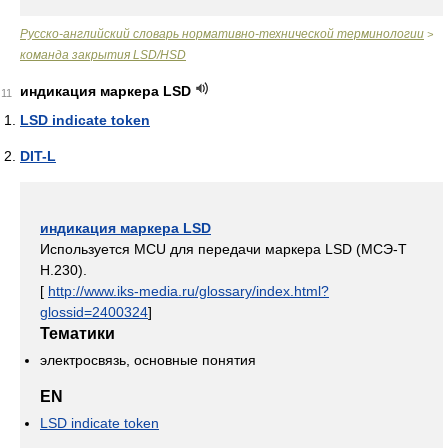
Русско-английский словарь нормативно-технической терминологии
>
команда закрытия LSD/HSD
индикация маркера LSD
11
LSD indicate token
DIT-L
индикация маркера LSD
Используется MCU для передачи маркера LSD (МСЭ-Т
Н.230).
[
http://www.iks-media.ru/glossary/index.html?
glossid=2400324
]
Тематики
электросвязь, основные понятия
EN
LSD indicate token