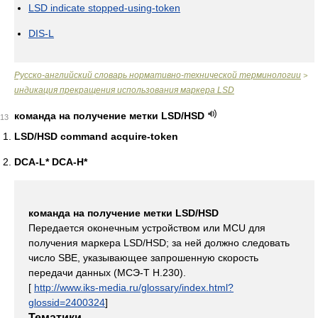
LSD indicate stopped-using-token
DIS-L
Русско-английский словарь нормативно-технической терминологии
>
индикация прекращения использования маркера LSD
команда на получение метки LSD/HSD
13
LSD/HSD command acquire-token
DCA-L* DCA-H*
команда на получение метки LSD/HSD
Передается оконечным устройством или MCU для
получения маркера LSD/HSD; за ней должно следовать
число SBE, указывающее запрошенную скорость
передачи данных (МСЭ-Т Н.230).
[
http://www.iks-media.ru/glossary/index.html?
glossid=2400324
]
Тематики