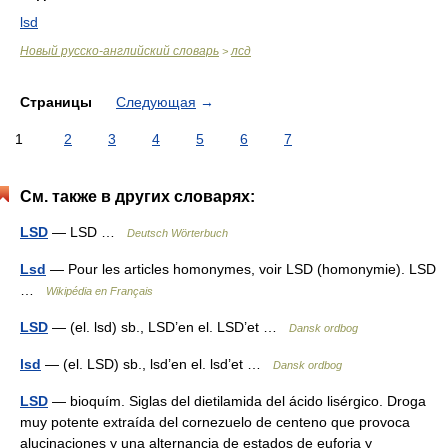
lsd
Новый русско-английский словарь
лсд
>
Страницы
Следующая
→
1
2
3
4
5
6
7
См. также в других словарях:
LSD
— LSD …
Deutsch Wörterbuch
Lsd
— Pour les articles homonymes, voir LSD (homonymie). LSD
…
Wikipédia en Français
LSD
— (el. lsd) sb., LSD’en el. LSD’et …
Dansk ordbog
lsd
— (el. LSD) sb., lsd’en el. lsd’et …
Dansk ordbog
LSD
— bioquím. Siglas del dietilamida del ácido lisérgico. Droga
muy potente extraída del cornezuelo de centeno que provoca
alucinaciones y una alternancia de estados de euforia y