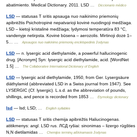
abatimiento. Medical Dictionary. 2011. LSD …
Diccionario médico
LSD
— statusas T sritis apsauga nuo naikinimo priemonių
apibrėžtis Psichotropinė nepatvarioji kovinė nuodingoji medžiaga.
LSD – kietoji kristalinė medžiaga; lydymosi temperatūra 83 °C,
vandenyje netirpsta. Kovinė būsena – aerozolis. Mirtinoji dozė 1–
5… …
Apsaugos nuo naikinimo priemonių enciklopedinis žodynas
LSD
— n. lysergic acid diethylamide, a powerful hallucinogenic
drug. [Acronym] Syn: lysergic acid diethylamide, acid. [WordNet
1.5] …
The Collaborative International Dictionary of English
LSD
— lysergic acid diethylamide, 1950, from Ger. Lysergsäure
diäthylamid (abbreviated LSD in a Swiss journal from 1947). See
LYSERGIC (Cf. lysergic). L.s.d. as the abbreviation of pounds,
shillings, and pence is recorded from 1853 …
Etymology dictionary
lsd
— lsd; LSD; …
English syllables
LSD
— statusas T sritis chemija apibrėžtis Haliucinogenas.
atitikmenys: angl. LSD rus. ЛСД ryšiai: sinonimas – lizergo rūgšties
N,N dietilamidas …
Chemijos terminų aiškinamasis žodynas