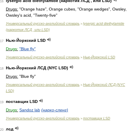
lysergic acid diethylamide (наркотик ЛСД , или LSD)
16
Drugs:
"Orange haze", Orange cubes, "Orange wedges", Owsley,
Owsley's acid, "Twenty-five"
Универсальный русско-английский словарь
lysergic acid diethylamide
>
(наркотик ЛСД , или LSD)
Нью-Йоркский LSD
17
Drugs:
"Blue fly"
Универсальный русско-английский словарь
Нью-Йоркский LSD
>
Нью-Йоркский ЛСД (NYC LSD)
18
Drugs:
"Blue fly"
Универсальный русско-английский словарь
Нью-Йоркский ЛСД (NYC
>
LSD)
поставщик LSD
19
Drugs:
Sandoz lab
(нарко-сленг)
Универсальный русско-английский словарь
поставщик LSD
>
лсд
20