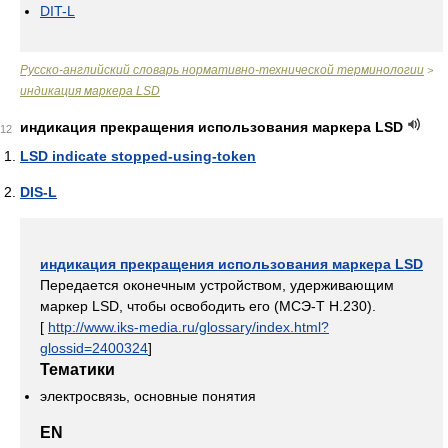
DIT-L
Русско-английский словарь нормативно-технической терминологии
>
индикация маркера LSD
индикация прекращения использования маркера LSD
12
LSD indicate stopped-using-token
DIS-L
индикация прекращения использования маркера LSD
Передается оконечным устройством, удерживающим
маркер LSD, чтобы освободить его (МСЭ-Т Н.230).
[
http://www.iks-media.ru/glossary/index.html?
glossid=2400324
]
Тематики
электросвязь, основные понятия
EN