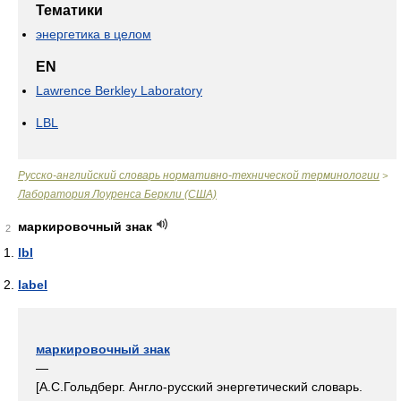
Тематики
энергетика в целом
EN
Lawrence Berkley Laboratory
LBL
Русско-английский словарь нормативно-технической терминологии
>
Лаборатория Лоуренса Беркли (США)
маркировочный знак
2
lbl
label
маркировочный знак
—
[А.С.Гольдберг. Англо-русский энергетический словарь.