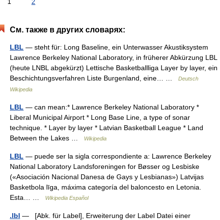
1
2
См. также в других словарях:
LBL
— steht für: Long Baseline, ein Unterwasser Akustiksystem
Lawrence Berkeley National Laboratory, in früherer Abkürzung LBL
(heute LNBL abgekürzt) Lettische Basketballliga Layer by layer, ein
Beschichtungsverfahren Liste Burgenland, eine… …
Deutsch
Wikipedia
LBL
— can mean:* Lawrence Berkeley National Laboratory *
Liberal Municipal Airport * Long Base Line, a type of sonar
technique. * Layer by layer * Latvian Basketball League * Land
Between the Lakes …
Wikipedia
LBL
— puede ser la sigla correspondiente a: Lawrence Berkeley
National Laboratory Landsforeningen for Bøsser og Lesbiske
(«Asociación Nacional Danesa de Gays y Lesbianas») Latvijas
Basketbola līga, máxima categoría del baloncesto en Letonia.
Esta… …
Wikipedia Español
.lbl
— [Abk. für Label], Erweiterung der Label Datei einer