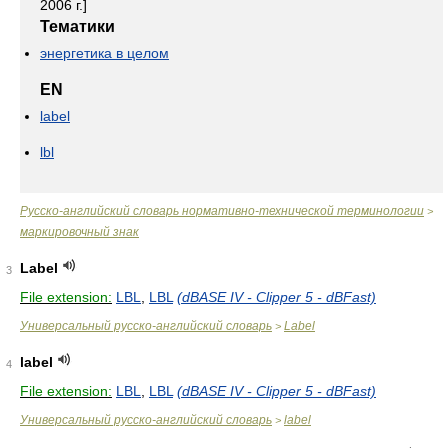
2006 г.]
Тематики
энергетика в целом
EN
label
lbl
Русско-английский словарь нормативно-технической терминологии
>
маркировочный знак
Label
3
File extension:
LBL
,
LBL
(dBASE IV - Clipper 5 - dBFast)
Универсальный русско-английский словарь
Label
>
label
4
File extension:
LBL
,
LBL
(dBASE IV - Clipper 5 - dBFast)
Универсальный русско-английский словарь
label
>