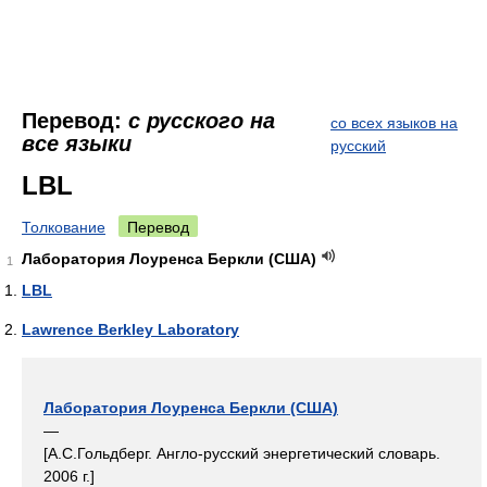
Перевод:
с русского на
со всех языков на
все языки
русский
LBL
Толкование
Перевод
Лаборатория Лоуренса Беркли (США)
1
LBL
Lawrence Berkley Laboratory
Лаборатория Лоуренса Беркли (США)
—
[А.С.Гольдберг. Англо-русский энергетический словарь.
2006 г.]