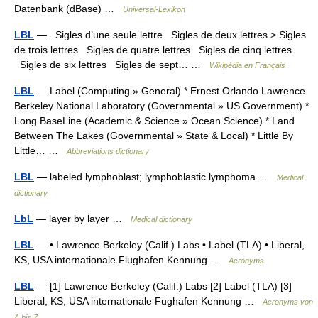
Datenbank (dBase) …
Universal-Lexikon
LBL
— Sigles d’une seule lettre Sigles de deux lettres > Sigles
de trois lettres Sigles de quatre lettres Sigles de cinq lettres
Sigles de six lettres Sigles de sept… …
Wikipédia en Français
LBL
— Label (Computing » General) * Ernest Orlando Lawrence
Berkeley National Laboratory (Governmental » US Government) *
Long BaseLine (Academic & Science » Ocean Science) * Land
Between The Lakes (Governmental » State & Local) * Little By
Little… …
Abbreviations dictionary
LBL
— labeled lymphoblast; lymphoblastic lymphoma …
Medical
dictionary
LbL
— layer by layer …
Medical dictionary
LBL
— • Lawrence Berkeley (Calif.) Labs • Label (TLA) • Liberal,
KS, USA internationale Flughafen Kennung …
Acronyms
LBL
— [1] Lawrence Berkeley (Calif.) Labs [2] Label (TLA) [3]
Liberal, KS, USA internationale Fughafen Kennung …
Acronyms von
A bis Z