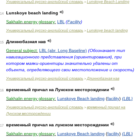
Универсальный русско-английский словарь
Lunskoye Beach Landing
>
Lunskoye beach landing
14
Sakhalin energy glossary:
LBL
(
Facility
)
Универсальный русско-английский словарь
Lunskoye beach landing
>
Длиннобазная нав
15
General subject:
LBL (abr. Long Baseline)
(Обозначает тип
навигационного представления (ориентирования), при
котором маяки-ориентиры значительно удалены от
объекта, определяющего свои местоположение и скорость)
Универсальный русско-английский словарь
Длиннобазная нав
>
временный причал на Лунском месторождении
16
Sakhalin energy glossary:
Lunskoye Beach landing
(
facility
)
(LBL)
Универсальный русско-английский словарь
временный причал на
>
Лунском месторождении
временный причал на лунском месторождении
17
Sakhalin energy glossary:
Lunskoye Beach landing
(
facility
)
(LBL)