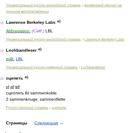
Универсальный русско-английский словарь
временный причал на
>
лунском месторождении
Lawrence Berkeley Labs
18
Abbreviation:
(Calif.)
LBL
Универсальный русско-английский словарь
Lawrence Berkeley Labs
>
Lochbandleser
19
milit.
LBL
Универсальный русско-немецкий словарь
Lochbandleser
>
сцепить
20
vt
pf
ipf
сцеплять lbl sammenkoble
2 sammenknuge, sammenflette.
Русско-датский словарь
сцепить
>
Страницы
Следующая
→