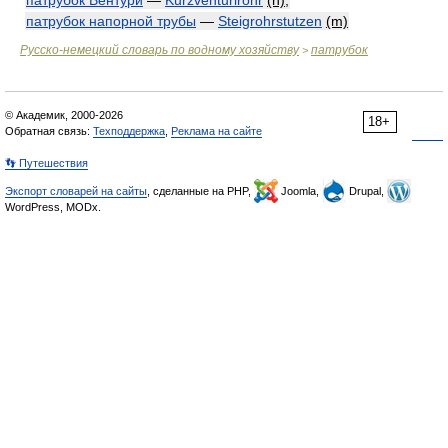
патрубок Вентури
—
Kurzventurirohr
(n)
;
патрубок напорной трубы
—
Steigrohrstutzen
(m)
Русско-немецкий словарь по водному хозяйству
патрубок
>
© Академик, 2000-2026
18+
Обратная связь:
Техподдержка
,
Реклама на сайте
👣 Путешествия
Экспорт словарей на сайты
, сделанные на PHP,
Joomla,
Drupal,
WordPress, MODx.