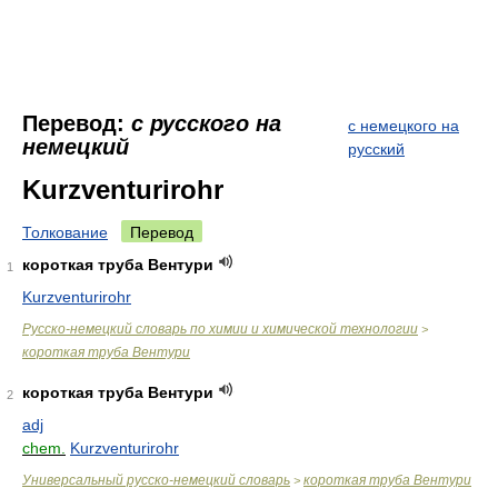
Перевод:
с русского на
с немецкого на
немецкий
русский
Kurzventurirohr
Толкование
Перевод
короткая труба Вентури
1
Kurzventurirohr
Русско-немецкий словарь по химии и химической технологии
>
короткая труба Вентури
короткая труба Вентури
2
adj
chem.
Kurzventurirohr
Универсальный русско-немецкий словарь
короткая труба Вентури
>