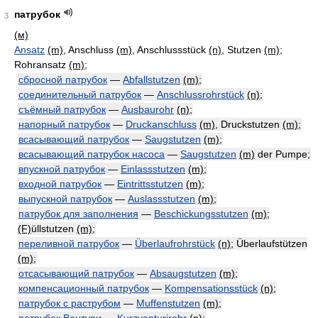
патрубок
3
(м)
Ansatz
(m)
, Anschluss
(m)
, Anschlussstück
(n)
, Stutzen
(m)
;
Rohransatz
(m)
;
сбросной патрубок
—
Abfallstutzen
(m)
;
соединительный патрубок
—
Anschlussrohrstück
(n)
;
съёмный патрубок
—
Ausbaurohr
(n)
;
напорный патрубок
—
Druckanschluss
(m)
, Druckstutzen
(m)
;
всасывающий патрубок
—
Saugstutzen
(m)
;
всасывающий патрубок насоса
—
Saugstutzen
(m)
der Pumpe;
впускной патрубок
—
Einlassstutzen
(m)
;
входной патрубок
—
Eintrittsstutzen
(m)
;
выпускной патрубок
—
Auslassstutzen
(m)
;
патрубок для заполнения
—
Beschickungsstutzen
(m)
;
(F)
üllstutzen
(m)
;
переливной патрубок
—
Überlaufrohrstück
(n)
; Überlaufstützen
(m)
;
отсасывающий патрубок
—
Absaugstutzen
(m)
;
компенсационный патрубок
—
Kompensationsstück
(n)
;
патрубок с раструбом
—
Muffenstutzen
(m)
;