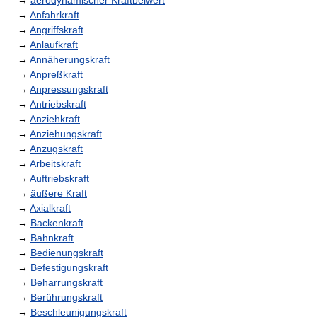
→
aerodynamischer Kraftbeiwert
→
Anfahrkraft
→
Angriffskraft
→
Anlaufkraft
→
Annäherungskraft
→
Anpreßkraft
→
Anpressungskraft
→
Antriebskraft
→
Anziehkraft
→
Anziehungskraft
→
Anzugskraft
→
Arbeitskraft
→
Auftriebskraft
→
äußere Kraft
→
Axialkraft
→
Backenkraft
→
Bahnkraft
→
Bedienungskraft
→
Befestigungskraft
→
Beharrungskraft
→
Berührungskraft
→
Beschleunigungskraft