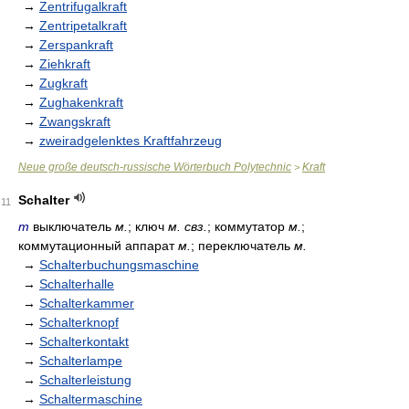
→
Zentrifugalkraft
→
Zentripetalkraft
→
Zerspankraft
→
Ziehkraft
→
Zugkraft
→
Zughakenkraft
→
Zwangskraft
→
zweiradgelenktes Kraftfahrzeug
Neue große deutsch-russische Wörterbuch Polytechnic
Kraft
>
Schalter
11
m
выключатель
м.
; ключ
м. свз.
; коммутатор
м.
;
коммутационный аппарат
м.
; переключатель
м.
→
Schalterbuchungsmaschine
→
Schalterhalle
→
Schalterkammer
→
Schalterknopf
→
Schalterkontakt
→
Schalterlampe
→
Schalterleistung
→
Schaltermaschine