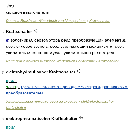
(
m
)
силовой выключатель
Deutsch-Russische Wörterbuch von Messgeräten
Kraftschalter
>
Kraftschalter
6
m
золотник
м.
сервомотора
рег.
; преобразующий элемент
м.
рег.
; силовое звено
с. рег.
; усиливающий механизм
м. рег.
;
усилитель
м.
мощности
рег.
; усилительное реле
с. рег.
Neue große deutsch-russische Wörterbuch Polytechnic
Kraftschalter
>
elektrohydraulischer Kraftschalter
7
прил.
электр.
пускатель силового привода с электрогидравлическим
преобразователем
Универсальный немецко-русский словарь
elektrohydraulischer
>
Kraftschalter
elektropneumatischer Kraftschalter
8
прил.