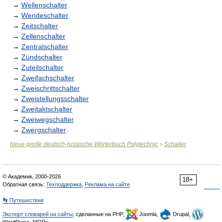
→
Wellenschalter
→
Wendeschalter
→
Zeitschalter
→
Zellenschalter
→
Zentralschalter
→
Zündschalter
→
Zuteilschalter
→
Zweifachschalter
→
Zweischrittschalter
→
Zweistellungsschalter
→
Zweitaktschalter
→
Zweiwegschalter
→
Zwergschalter
Neue große deutsch-russische Wörterbuch Polytechnic
Schalter
>
© Академик, 2000-2026
18+
Обратная связь:
Техподдержка
,
Реклама на сайте
👣 Путешествия
Экспорт словарей на сайты
, сделанные на PHP,
Joomla,
Drupal,