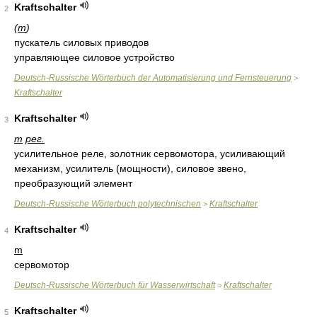
Kraftschalter
2
(
m
)
пускатель силовых приводов
управляющее силовое устройство
Deutsch-Russische Wörterbuch der Automatisierung und Fernsteuerung
>
Kraftschalter
Kraftschalter
3
m
рег.
усилительное реле, золотник сервомотора, усиливающий
механизм, усилитель (мощности), силовое звено,
преобразующий элемент
Deutsch-Russische Wörterbuch polytechnischen
Kraftschalter
>
Kraftschalter
4
m
сервомотор
Deutsch-Russische Wörterbuch für Wasserwirtschaft
Kraftschalter
>
Kraftschalter
5