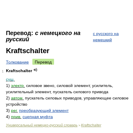
Перевод:
с немецкого на
с русского на
русский
немецкий
Kraftschalter
Толкование
Перевод
Kraftschalter
1
сущ.
1)
электр.
силовое звено, силовой элемент, усилитель,
усилительный элемент, пускатель силового привода
2)
автом.
пускатель силовых приводов, управляющее силовое
устройство
3)
рег.
преобразующий элемент
4)
прив.
сцепная муфта
Универсальный немецко-русский словарь
Kraftschalter
>