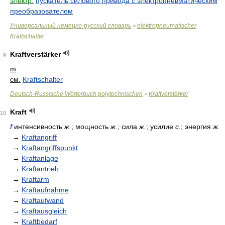
электр.
пускатель силового привода с электропневматическим
преобразователем
Универсальный немецко-русский словарь
elektropneumatischer
>
Kraftschalter
Kraftverstärker
9
m
см.
Kraftschalter
Deutsch-Russische Wörterbuch polytechnischen
Kraftverstärker
>
Kraft
10
f
интенсивность
ж.
; мощность
ж.
; сила
ж.
; усилие
с.
; энергия
ж.
→
Kraftangriff
→
Kraftangriffspunkt
→
Kraftanlage
→
Kraftantrieb
→
Kraftarm
→
Kraftaufnahme
→
Kraftaufwand
→
Kraftausgleich
→
Kraftbedarf