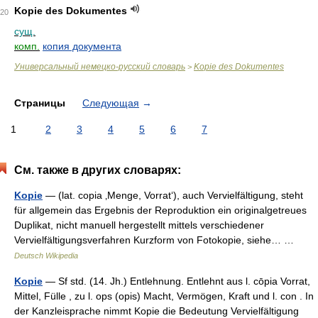
Kopie des Dokumentes
20
сущ.
комп.
копия документа
Универсальный немецко-русский словарь
Kopie des Dokumentes
>
Страницы
Следующая
→
1
2
3
4
5
6
7
См. также в других словарях:
Kopie
— (lat. copia ‚Menge, Vorrat‘), auch Vervielfältigung, steht
für allgemein das Ergebnis der Reproduktion ein originalgetreues
Duplikat, nicht manuell hergestellt mittels verschiedener
Vervielfältigungsverfahren Kurzform von Fotokopie, siehe… …
Deutsch Wikipedia
Kopie
— Sf std. (14. Jh.) Entlehnung. Entlehnt aus l. cōpia Vorrat,
Mittel, Fülle , zu l. ops (opis) Macht, Vermögen, Kraft und l. con . In
der Kanzleisprache nimmt Kopie die Bedeutung Vervielfältigung