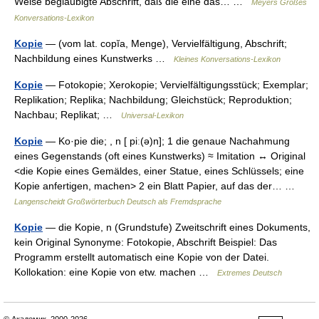
Weise beglaubigte Abschrift, daß die eine das… …
Meyers Großes
Konversations-Lexikon
Kopie
— (vom lat. copĭa, Menge), Vervielfältigung, Abschrift;
Nachbildung eines Kunstwerks …
Kleines Konversations-Lexikon
Kopie
— Fotokopie; Xerokopie; Vervielfältigungsstück; Exemplar;
Replikation; Replika; Nachbildung; Gleichstück; Reproduktion;
Nachbau; Replikat; …
Universal-Lexikon
Kopie
— Ko·pie die; , n [ piː(ə)n]; 1 die genaue Nachahmung
eines Gegenstands (oft eines Kunstwerks) ≈ Imitation ↔ Original
<die Kopie eines Gemäldes, einer Statue, eines Schlüssels; eine
Kopie anfertigen, machen> 2 ein Blatt Papier, auf das der… …
Langenscheidt Großwörterbuch Deutsch als Fremdsprache
Kopie
— die Kopie, n (Grundstufe) Zweitschrift eines Dokuments,
kein Original Synonyme: Fotokopie, Abschrift Beispiel: Das
Programm erstellt automatisch eine Kopie von der Datei.
Kollokation: eine Kopie von etw. machen …
Extremes Deutsch