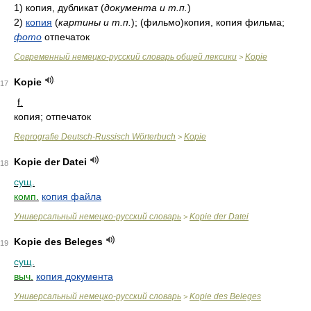
1)
копия, дубликат
(
документа и т.п.
)
2)
копия
(
картины и т.п.
)
; (фильмо)копия, копия фильма;
фото
отпечаток
Современный немецко-русский словарь общей лексики
Kopie
>
Kopie
17
f.
копия; отпечаток
Reprografie Deutsch-Russisch Wörterbuch
Kopie
>
Kopie der Datei
18
сущ.
комп.
копия файла
Универсальный немецко-русский словарь
Kopie der Datei
>
Kopie des Beleges
19
сущ.
выч.
копия документа
Универсальный немецко-русский словарь
Kopie des Beleges
>