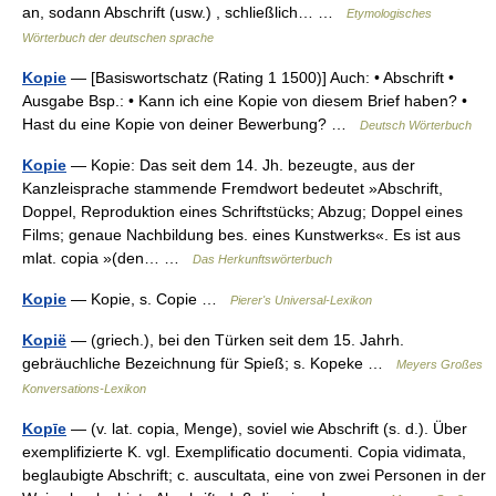
an, sodann Abschrift (usw.) , schließlich… …
Etymologisches
Wörterbuch der deutschen sprache
Kopie
— [Basiswortschatz (Rating 1 1500)] Auch: • Abschrift •
Ausgabe Bsp.: • Kann ich eine Kopie von diesem Brief haben? •
Hast du eine Kopie von deiner Bewerbung? …
Deutsch Wörterbuch
Kopie
— Kopie: Das seit dem 14. Jh. bezeugte, aus der
Kanzleisprache stammende Fremdwort bedeutet »Abschrift,
Doppel, Reproduktion eines Schriftstücks; Abzug; Doppel eines
Films; genaue Nachbildung bes. eines Kunstwerks«. Es ist aus
mlat. copia »(den… …
Das Herkunftswörterbuch
Kopie
— Kopie, s. Copie …
Pierer's Universal-Lexikon
Kopië
— (griech.), bei den Türken seit dem 15. Jahrh.
gebräuchliche Bezeichnung für Spieß; s. Kopeke …
Meyers Großes
Konversations-Lexikon
Kopīe
— (v. lat. copia, Menge), soviel wie Abschrift (s. d.). Über
exemplifizierte K. vgl. Exemplificatio documenti. Copia vidimata,
beglaubigte Abschrift; c. auscultata, eine von zwei Personen in der