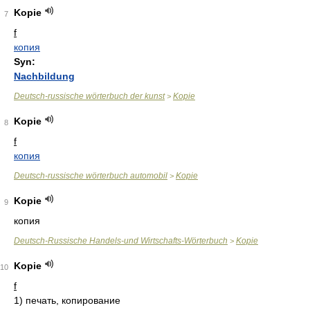
Kopie
7
f
копия
Syn:
Nachbildung
Deutsch-russische wörterbuch der kunst
Kopie
>
Kopie
8
f
копия
Deutsch-russische wörterbuch automobil
Kopie
>
Kopie
9
копия
Deutsch-Russische Handels-und Wirtschafts-Wörterbuch
Kopie
>
Kopie
10
f
1)
печать, копирование