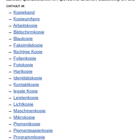
сигнал
м.
→
Kopieband
→
Kopieumfang
→
Arbeitskopie
→
Bildschirmkopie
→
Blaukopie
→
Faksimilekopie
→
flüchtige Kopie
→
Folienkopie
→
Fotokopie
→
Hartkopie
→
Identitätskopie
→
Kontaktkopie
→
legale Kopie
→
Leistenkopie
→
Lichtkopie
→
Maschinenkopie
→
Mikrokopie
→
Pigmentkopie
→
Pigmentpapierkopie
→
Programmkopie