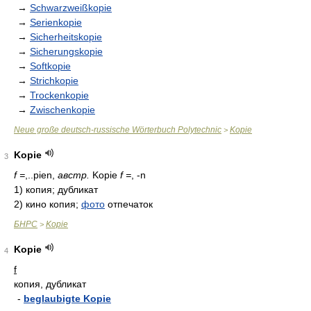
→
Schwarzweißkopie
→
Serienkopie
→
Sicherheitskopie
→
Sicherungskopie
→
Softkopie
→
Strichkopie
→
Trockenkopie
→
Zwischenkopie
Neue große deutsch-russische Wörterbuch Polytechnic
Kopie
>
Kopie
3
f =
,..pien,
австр.
Kopie
f =
, -n
1)
копия; дубликат
2)
кино копия;
фото
отпечаток
БНРС
Kopie
>
Kopie
4
f
копия, дубликат
-
beglaubigte Kopie