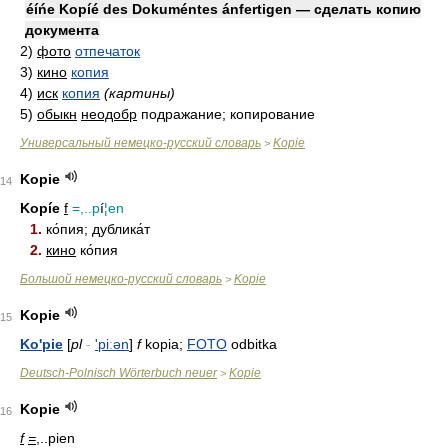
éíńe Kopíé des Dokuméntes ánfertigen — сделать копию
документа
2)
фото
отпечаток
3)
кино
копия
4)
иск
копия
(картины)
5)
обыкн
неодобр
подражание; копирование
Универсальный немецко-русский словарь
Kopie
>
Kopie
14
Kopíe
f
=,..p
í
¦en
1.
ко́пия; дублика́т
2.
кино
ко́пия
Большой немецко-русский словарь
Kopie
>
Kopie
15
Ko'pie
[
pl
-
'piːən
]
f
kopia;
FOTO
odbitka
Deutsch-Polnisch Wörterbuch neuer
Kopie
>
Kopie
16
f
=
,..pien