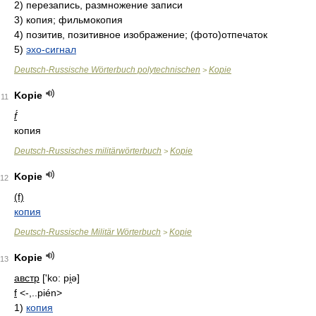
2)
перезапись, размножение записи
3)
копия; фильмокопия
4)
позитив, позитивное изображение; (фото)отпечаток
5)
эхо-сигнал
Deutsch-Russische Wörterbuch polytechnischen
Kopie
>
Kopie
11
f́
копия
Deutsch-Russisches militärwörterbuch
Kopie
>
Kopie
12
(f)
копия
Deutsch-Russische Militär Wörterbuch
Kopie
>
Kopie
13
австр
['ko: pi̯ə]
f
<-,..pién>
1)
копия