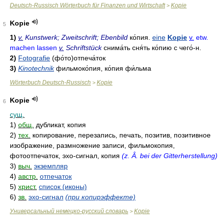
Deutsch-Russisch Wörterbuch für Finanzen und Wirtschaft
Kopie
>
Kopie
5
1)
v.
Kunstwerk; Zweitschrift; Ebenbild
ко́пия
.
eine
Kopie
v.
etw.
machen lassen
v.
Schriftstück
снима́ть
сня́ть ко́пию с чего́-н
.
2)
Fotografie
(фо́то)отпеча́ток
3)
Kinotechnik
фильмоко́пия
,
ко́пия фи́льма
Wörterbuch Deutsch-Russisch
Kopie
>
Kopie
6
сущ.
1)
общ.
дубликат, копия
2)
тех.
копирование, перезапись, печать, позитив, позитивное
изображение, размножение записи, фильмокопия,
фотоотпечаток, эхо-сигнал, копия
(z. Â. bei der Gitterherstellung)
3)
выч.
экземпляр
4)
австр.
отпечаток
5)
христ.
список (иконы)
6)
зв.
эхо-сигнал
(при копирэффекте)
Универсальный немецко-русский словарь
Kopie
>