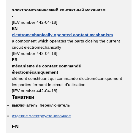
электромеханический контактный механизм
-
[IEV number 442-04-18]
EN
electromechanically operated contact mechanism
a component which operates the parts closing the current
circuit electromechanically
[IEV number 442-04-18]
FR
mécanisme de contact commandé
électromécaniquement
élément constituant qui commande électromécaniquement
les parties fermant le circuit d'utilisation
[IEV number 442-04-18]
Тематики
выключатель, переключатель
изделие электроустановочное
EN