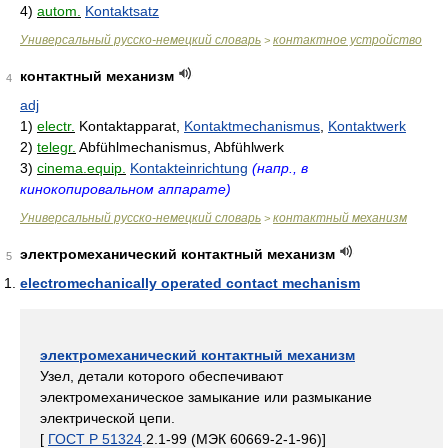
4)
autom.
Kontaktsatz
Универсальный русско-немецкий словарь
контактное устройство
>
контактный механизм
4
adj
1)
electr.
Kontaktapparat,
Kontaktmechanismus
,
Kontaktwerk
2)
telegr.
Abfühlmechanismus, Abfühlwerk
3)
cinema.equip.
Kontakteinrichtung
(напр., в
кинокопировальном аппарате)
Универсальный русско-немецкий словарь
контактный механизм
>
электромеханический контактный механизм
5
electromechanically operated contact mechanism
электромеханический контактный механизм
Узел, детали которого обеспечивают
электромеханическое замыкание или размыкание
электрической цепи.
[
ГОСТ Р 51324
.2.1-99 (МЭК 60669-2-1-96)]