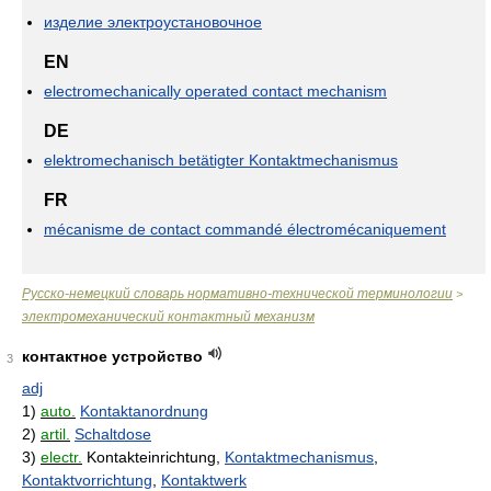
изделие электроустановочное
EN
electromechanically operated contact mechanism
DE
elektromechanisch betätigter Kontaktmechanismus
FR
mécanisme de contact commandé électromécaniquement
Русско-немецкий словарь нормативно-технической терминологии
>
электромеханический контактный механизм
контактное устройство
3
adj
1)
auto.
Kontaktanordnung
2)
artil.
Schaltdose
3)
electr.
Kontakteinrichtung,
Kontaktmechanismus
,
Kontaktvorrichtung
,
Kontaktwerk