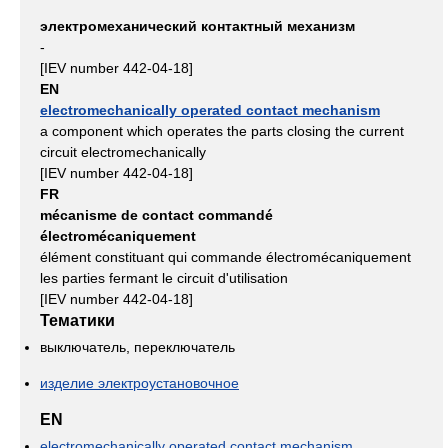
электромеханический контактный механизм
-
[IEV number 442-04-18]
EN
electromechanically operated contact mechanism
a component which operates the parts closing the current
circuit electromechanically
[IEV number 442-04-18]
FR
mécanisme de contact commandé
électromécaniquement
élément constituant qui commande électromécaniquement
les parties fermant le circuit d'utilisation
[IEV number 442-04-18]
Тематики
выключатель, переключатель
изделие электроустановочное
EN
electromechanically operated contact mechanism